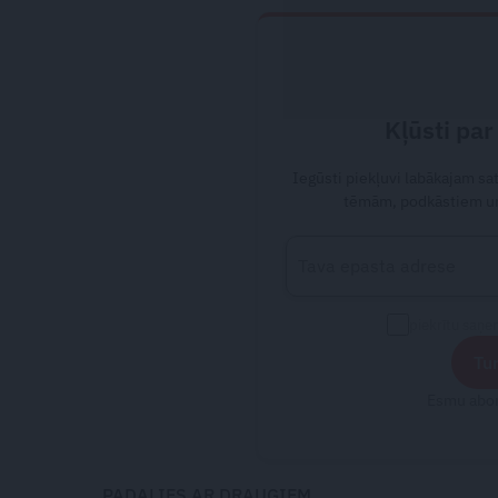
Kļūsti par
Iegūsti piekļuvi labākajam s
tēmām, podkāstiem un
piekrītu saņ
Tur
Esmu abon
PADALIES AR DRAUGIEM