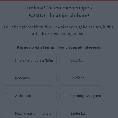
Lieliski! Tu esi pievienojies
eva noskaidro
Garšīgi
Tavs ārsts
Mo
SANTA+ lasītāju klubam!
Lai labāk piemeklētu tieši Tev visnoderīgāko saturu, lūdzu,
atbildi uz šiem jautājumiem:
nda Zvaune: Jāuzmanās
Kuras no šīm tēmām Tev visvairāk interesē?
sākas pēkšņi
Intervijas ar personībām
Veselība
un algoloģes LINDAS ZVAUNES vārdu ir d
Receptes
Ceļošana
galvassāpēm. Viņa ir viena no nedaudz
vassāpju ārstēšanā, un dara to ar lielu 
Attiecības
Personīgā izaugsme
irīties! Pēc mūsu sarunas, kas notiek p
Māja, dārzs un interjers
Ezoterika
ņo, ka tikmēr esam nostaigājušas desmi