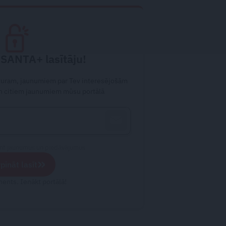
 SANTA+ lasītāju!
aturam, jaunumiem par Tev interesējošām
 citiem jaunumiem mūsu portālā
emt jaunumus un piedāvājumus
»
pināt lasīt
ents. Ienākt portālā!