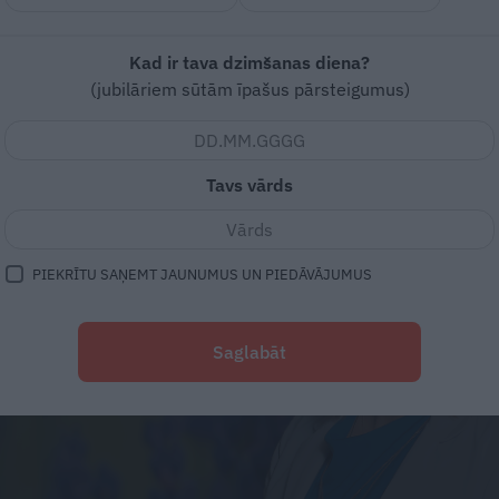
Kad ir tava dzimšanas diena?
(jubilāriem sūtām īpašus pārsteigumus)
Tavs vārds
PIEKRĪTU SAŅEMT JAUNUMUS UN PIEDĀVĀJUMUS
Saglabāt