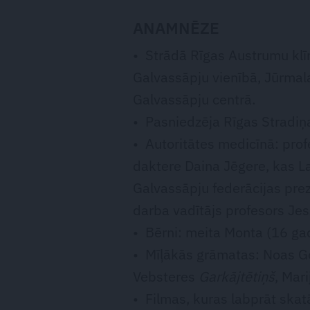
ANAM­NĒ­ZE
• Strādā Rīgas Austrumu klīn
Galvassāpju vienībā, Jūrmal
Galvassāpju centrā.
• Pasniedzēja Rīgas Stradiņa
• Autoritātes medicīnā: prof
daktere Daina Jēgere, kas La
Galvassāpju federācijas pre
darba vadītājs profesors Jes
• Bērni: meita Monta (16 gad
• Mīļākās grāmatas: Noas 
Vebsteres
Garkājtētiņš
, Mar
• Filmas, kuras labprāt skat