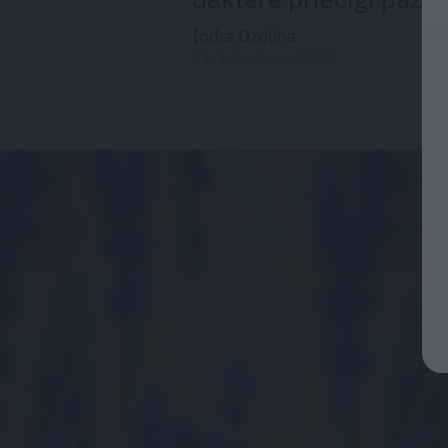
Indra Ozoliņa
11. februāris, 2022