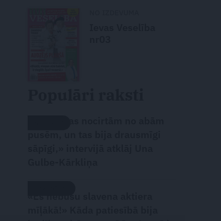
NO IZDEVUMA
Ievas Veselība
nr03
Populāri raksti
«Attiecības nocirtām no abām
INTERVIJA
pusēm, un tas bija drausmīgi
sāpīgi,» intervijā atklāj Una
Gulbe-Kārkliņa
SLAVENĪBAS
«Es nebūšu slavena aktiera
mīļākā!» Kāda patiesībā bija