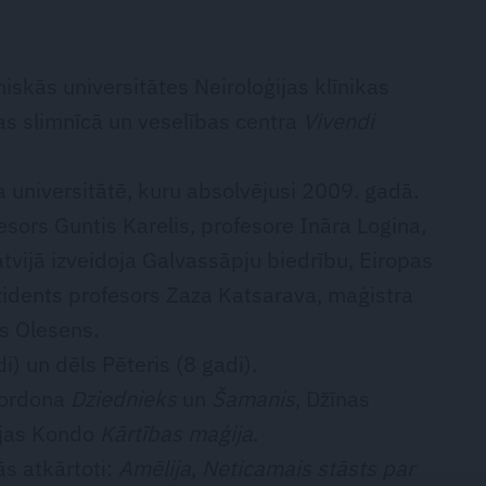
iskās universitātes Neiroloģijas klīnikas
as slimnīcā un veselības centra
Vivendi
 universitātē, kuru absolvējusi 2009. gadā.
esors Guntis Karelis, profesore Ināra Logina,
tvijā izveidoja Galvassāpju biedrību, Eiropas
zidents profesors Zaza Katsarava, maģistra
s Olesens.
i) un dēls Pēteris (8 gadi).
Gordona
Dziednieks
un
Šamanis
, Džīnas
ijas Kondo
Kārtības maģija
.
ās atkārtoti:
Amēlija
,
Neticamais stāsts par