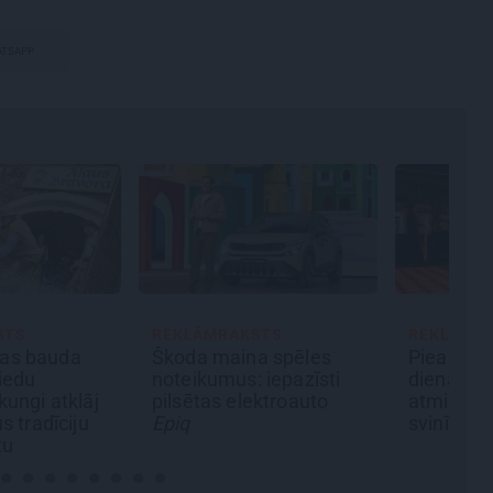
TSAPP
STS
REKLĀMRAKSTS
JAUNIE RŪ
a spēles
Pieaugušo dzimšanas
Kā Mārup
 iepazīsti
diena Rīgā, idejas
pārtvērēj
ektroauto
atmiņā paliekošām
Agris Ķipu
svinībām
militāro 
spriedzi 
draivu