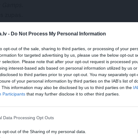
s Gamps
.
ās zupas.
.lv -
Do Not Process My Personal Information
to opt-out of the sale, sharing to third parties, or processing of your per
vassāpes sākas pēkšņi, agrāk nekad
formation for targeted advertising by us, please use the below opt-out s
r selection. Please note that after your opt-out request is processed y
nījušas raksturu, ir samērā vieglas,
eing interest-based ads based on personal information utilized by us or
bet ilgstošas.
disclosed to third parties prior to your opt-out. You may separately opt-
losure of your personal information by third parties on the IAB’s list of
. This information may also be disclosed by us to third parties on the
IA
Participants
that may further disclose it to other third parties.
k runāt par galvassāpēm.
as pašai patīk, un tā ir mana misija. Uzskatu,
l Data Processing Opt Outs
pedagogam, kurš nodod savu pieredzi jaunākiem
o opt-out of the Sharing of my personal data.
edrības veselības izpratni. Tāpēc es ne tikai