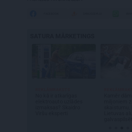
FACEBOOK
DRAUGIEM.LV
WHA
SATURA MĀRKETINGS
S
REKLĀMRAKSTS
REKLĀMRAK
īgas
Kamēr dāmas bauda
Škoda main
zlādes
miljoniem ziedu
noteikumus:
aidro
skaistumu, kungi atklāj
pilsētas el
i
Lietuvas alus tradīciju
Epiq
galvaspilsētu