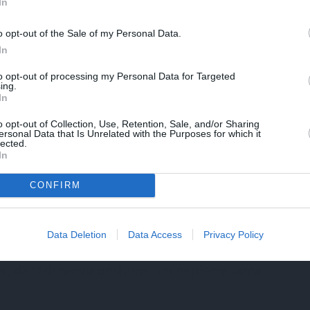
In
os izglītot par slimībām un to profilaksi.
o opt-out of the Sale of my Personal Data.
rī uzlabot galvassāpju diagnostikas precizitāti
In
umā.
to opt-out of processing my Personal Data for Targeted
ing.
universitātes slimnīcas Galvassāpju vienība
In
du. Kādi secinājumi?
o opt-out of Collection, Use, Retention, Sale, and/or Sharing
ersonal Data that Is Unrelated with the Purposes for which it
ļoti vajadzīgs, jo pacienti uz valsts apmaksātu
lected.
In
maz divus trīs mēnešus. Esam trīs ārstes, kas
– es, Līga Mekša un Inga Vārsberga. Ja
CONFIRM
centrēta vienā vietā, pacientiem ir vieglāk
 konsīlijus, kur sanākam vairāki ārsti, arī citi
Data Deletion
Data Access
Privacy Policy
ežģītākus gadījumus, kad ir gan hroniskas
s, dažādi nervu bojājumi, un nepieciešama