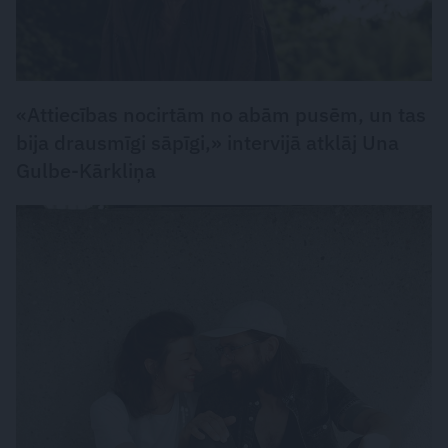
«Attiecības nocirtām no abām pusēm, un tas
bija drausmīgi sāpīgi,» intervijā atklāj Una
Gulbe-Kārkliņa