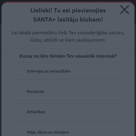
Lieliski! Tu esi pievienojies
ABONĒ
SANTA+ lasītāju klubam!
Lai labāk piemeklētu tieši Tev visnoderīgāko saturu,
«Negribu vairs spēlēt
lūdzu, atbildi uz šiem jautājumiem:
attiecību spēles…» Artūrs
Kuras no šīm tēmām Tev visvairāk interesē?
Dīcis par šķiršanos,
izaicinājumiem un
Intervijas ar personībām
sapņiem
Receptes
Martā medijos parādījās ziņa, ka dramaturgs
un aktieris ARTŪRS DĪCIS šķīris laulību.
Attiecības
Uzmanību piesaistīja ne tik daudz pats fakts,
cik viņa emocionālais vēstījums sociālajos
Māja, dārzs un interjers