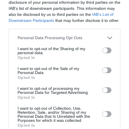
disclosure of your personal information by third parties on the
IAB’s list of downstream participants. This information may
also be disclosed by us to third parties on the
IAB’s List of
PERSONISKS STĀSTS
Downstream Participants
that may further disclose it to other
third parties.
Personal Data Processing Opt Outs
I want to opt-out of the Sharing of my
personal data.
Opted In
I want to opt-out of the Sale of my
Personal Data.
Opted In
I want to opt-out of processing my
Diāna Zande: «Man nav kauns atzīt, ka biju
Personal Data for Targeted Advertising.
Opted In
attiecībās, kurās ļāvu sevi sist»
I want to opt-out of Collection, Use,
Retention, Sale, and/or Sharing of my
PERSONĪBAS
Personal Data that Is Unrelated with the
Purposes for which it was collected.
Opted In