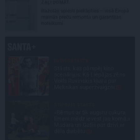
ZAĻI DOMĀT
Ražotāji spiesti piekāpties – visā Eiropā
mainās preču remonta un garantijas
noteikumi
INTERVIJA
«Nevajag kalnos tēlot varoņus!
Tie ātri noliks pie vietas.»
Alpīnists Atis Plakans, kurš
pieredzējis biedra bojāeju
PERSONĪBAS
Noklusētās dzimtas saites,
.»
attiecības ar brāli un 7. bērns
kā brīnums: atklāta saruna ar
Andri Raču