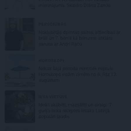
mierinājums. Skaidro Diāna Zande
PERSONĪBAS
Noklusētās dzimtas saites, attiecības ar
brāli un 7. bērns kā brīnums: atklāta
saruna ar Andri Raču
HOROSKOPI
Nekas šajā periodā nenotiek nejauši.
Horoskops visām zīmēm no 6. līdz 12.
augustam
IEVA VIRTUVĒ
Ideāli skābēti, mazsālīti un svaigi: 7
gurķu laika receptes iesaka Latvijā
populāri ļaudis