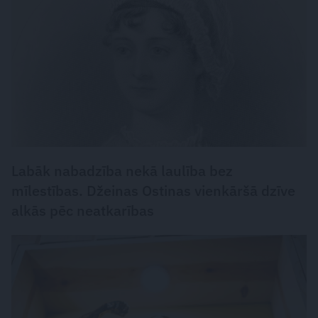
Labāk nabadzība nekā laulība bez
mīlestības. Džeinas Ostinas vienkāršā dzīve
alkās pēc neatkarības