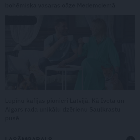
bohēmiska vasaras oāze Medemciemā
DZĪVESSTILS
Lupīnu kafijas pionieri Latvijā. Kā Iveta un
Aigars rada unikālu dzērienu Saulkrastu
pusē
LASĀMGABALS