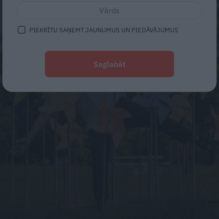
PIEKRĪTU SAŅEMT JAUNUMUS UN PIEDĀVĀJUMUS
Saglabāt