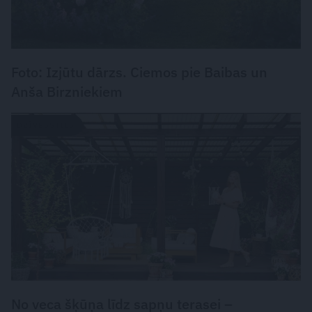
Foto: Izjūtu dārzs. Ciemos pie Baibas un
Anša Birzniekiem
DZĪVESSTILS
No veca šķūņa līdz sapņu terasei –