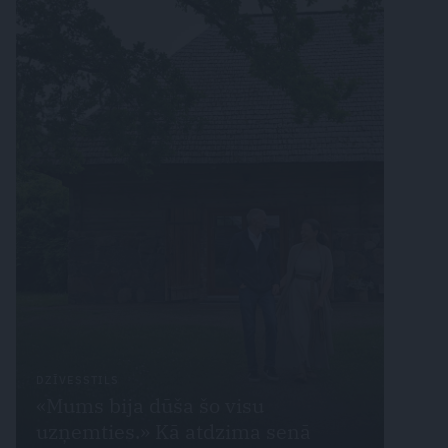
DZĪVESSTILS
«Mums bija dūša šo visu
uzņemties.» Kā atdzima senā