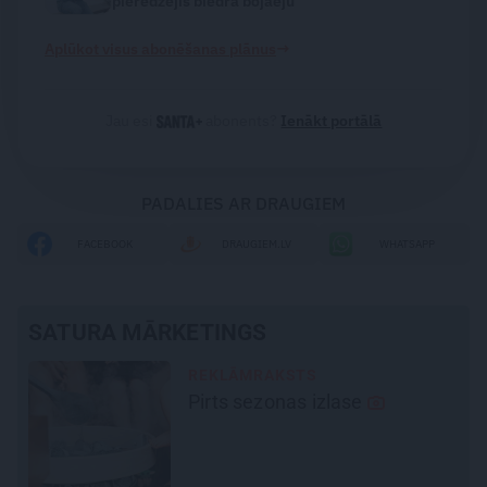
pieredzējis biedra bojāeju
→
Aplūkot visus abonēšanas plānus
Jau esi
abonents?
Ienākt portālā
PADALIES AR DRAUGIEM
FACEBOOK
DRAUGIEM.LV
WHATSAPP
SATURA MĀRKETINGS
MĀJA
Līga un Ēriks būvē savu sapņu
māju: Brīdis, kad būvobjektā
ienāk māju izjūta