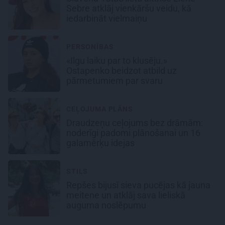
Sebre atklāj vienkāršu veidu, kā
iedarbināt vielmaiņu
PERSONĪBAS
«Ilgu laiku par to klusēju.»
Ostapenko beidzot atbild uz
pārmetumiem par svaru
CEĻOJUMA PLĀNS
Draudzeņu ceļojums bez drāmām:
noderīgi padomi plānošanai un 16
galamērķu idejas
STILS
Repšes bijusī sieva pucējas kā jauna
meitene un atklāj sava lieliskā
auguma noslēpumu