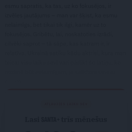
esmu sapratis, ka tas, uz ko fokusējos, ir
izvēles jautājums – man var šķist, ka esmu
nelaimīgs, bet tikai tik ilgi, kamēr uz to
fokusējos. Gribētu, lai, noskatoties izrādi,
cilvēki saprot – tā sāpe, kas katram ir, ir
relatīva. Ukrainā satiku kādu aktrisi, kura man
teica: visu laiku sevī vari pārlikt šo latiņu, ko
nozīmē būt nelaimīgam, ja salīdzini sevi ar
citiem.
ATĻAUJIES LAIKU SEV
Lasi
trīs mēnešus