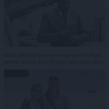
Kāpēc viņa darbus nemantoja sieva? «Mazā
prinča» autora Sent-Ekziperī īstā mīlas dzīve
MĪLASSTĀSTS