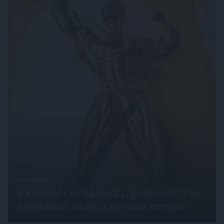
VĪRIŠĶĪBA
Kā definēt vīrišķību 21. gadsimtā? Trīs
sabiedrībā zināmu sieviešu versijas