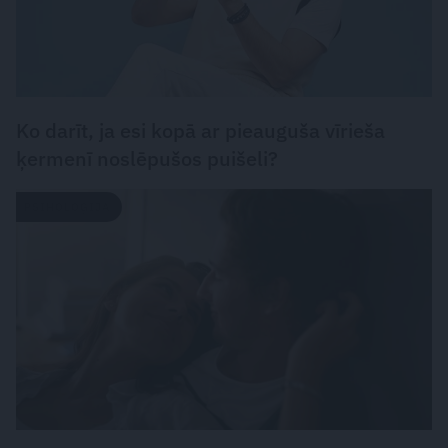
Ko darīt, ja esi kopā ar pieauguša vīrieša
ķermenī noslēpušos puišeli?
PSIHOLOĢIJA