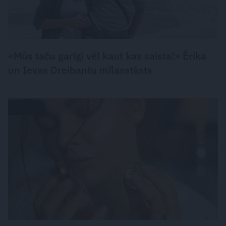
«Mūs taču garīgi vēl kaut kas saista!» Ērika
un Ievas Dreibantu mīlasstāsts
PARFĪMS