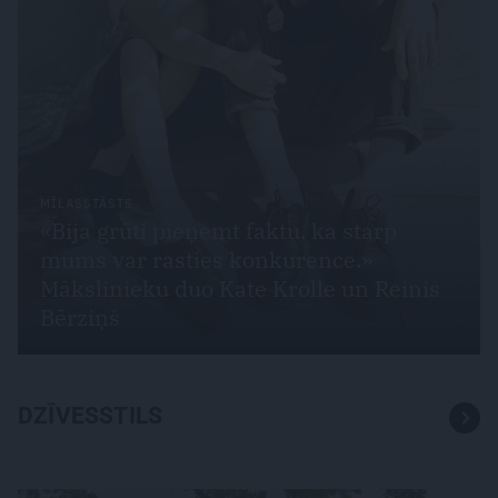
MĪLASSTĀSTS
«Bija grūti pieņemt faktu, ka starp
mums var rasties konkurence.»
Mākslinieku duo Kate Krolle un Reinis
Bērziņš
DZĪVESSTILS