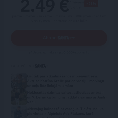
2.49 €
/ mēnesī
−58%
5.95 €
pirmie 3 mēneši · nākamie 3 maksājumi 3.99€ /mēn · pēc tam
5.95 €/ mēn. ·
pārtrauc jebkurā laikā
Abonēt
→
Droša apmaksa · jau
6 500
+
abonentu
LASI VĒL NO
Grūtāk par atkailināšanos ir pieņemt sevi.
Aktrise Katrīna Kreile par depresiju, mobingu
un ceļu līdz lielajām lomām
Noklusētās dzimtas saites, attiecības ar brāli
un 7. bērns kā brīnums: atklāta saruna ar Andri
Raču
«Nevajag kalnos tēlot varoņus! Tie ātri noliks
pie vietas.» Alpīnists Atis Plakans, kurš