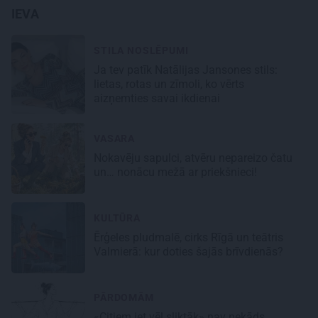
IEVA
STILA NOSLĒPUMI
Ja tev patīk Natālijas Jansones stils:
lietas, rotas un zīmoli, ko vērts
aizņemties savai ikdienai
VASARA
Nokavēju sapulci, atvēru nepareizo čatu
un… nonācu mežā ar priekšnieci!
KULTŪRA
Ērģeles pludmalē, cirks Rīgā un teātris
Valmierā: kur doties šajās brīvdienās?
PĀRDOMĀM
«Citiem iet vēl sliktāk» nav nekāds