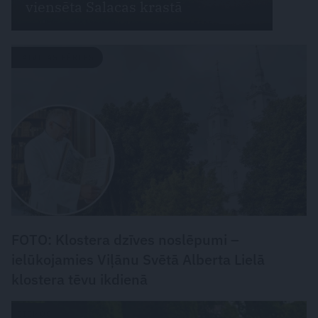
viensēta Salacas krastā
LATVIJAS PĒRLES
FOTO: Klostera dzīves noslēpumi –
ielūkojamies Viļānu Svētā Alberta Lielā
klostera tēvu ikdienā
CIEMOS