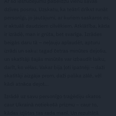
Ar šo iestudējumu pabeidzu vienu savas
dzīves posmu. Uzskatu, ka teātrī drīkst runāt
personīgi, jo jautājumi, ar kuriem saskaros es,
ir aktuāli daudziem cilvēkiem. Atklātība, kāda
ir izrādē, man ir grūta, bet svarīga. Izrādes
beigās daru tā – neļauju aplaudēt, apturu
izrādi un saku: tagad četras minūtes dejošu,
un skatītāji šajās minūtēs var izbaudīt laiku,
darīt, ko vēlas. Vakar bija ļoti īpatnēji – daži
skatītāji aizgāja prom, daži palika zālē, vēl
kādi atnāca dejot…
Izrādē uz savu personīgo traģēdiju skatos
caur Ukrainā notiekošā prizmu – caur to,
kādas izjūtas tas rada manī. Un rezultātā