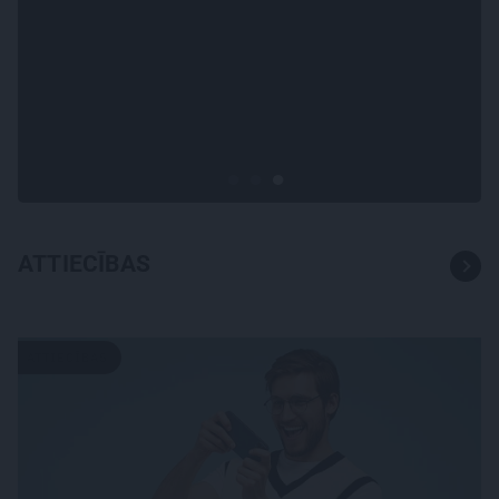
SLAVENĪBU MĪLUĻI
«Cilvēki mēdz sāpināt, bet
suns mīl, neskatoties ne uz
ko.» Nikolaja Puzikova un
sievas Gitas mīlules – Faira un
Late
ATTIECĪBAS
ATTIECĪBAS