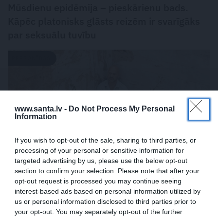
Mūsdienu epidēmija – pieskārienu bads.
Kāpēc platonisks glāsts reizēm ir svarīgāks
par seksuālu tuvību
PERSONĪBAS
www.santa.lv -
Do Not Process My Personal
Information
If you wish to opt-out of the sale, sharing to third parties, or
processing of your personal or sensitive information for
targeted advertising by us, please use the below opt-out
section to confirm your selection. Please note that after your
«Mana eksistences forma kopš bērnības –
opt-out request is processed you may continue seeing
interest-based ads based on personal information utilized by
cīņa.» Lauris Dzelzītis par panikas lēkmēm,
us or personal information disclosed to third parties prior to
vientulību un atgriešanos teātrī
your opt-out. You may separately opt-out of the further