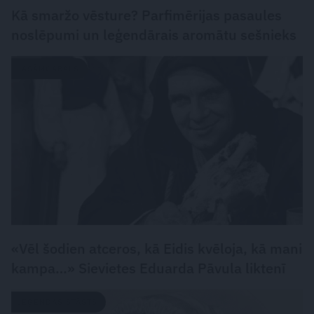
Kā smaržo vēsture? Parfimērijas pasaules
noslēpumi un leģendārais aromātu sešnieks
LASĀMGABALS
«Vēl šodien atceros, kā Eidis kvēloja, kā mani
kampa…» Sievietes Eduarda Pāvula liktenī
LEĢENDAS STĀSTS