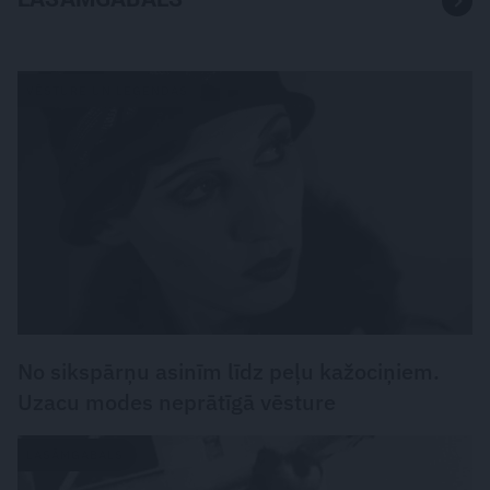
VĒSTURE UN LEĢENDAS
No sikspārņu asinīm līdz peļu kažociņiem.
Uzacu modes neprātīgā vēsture
LASĀMGABALS