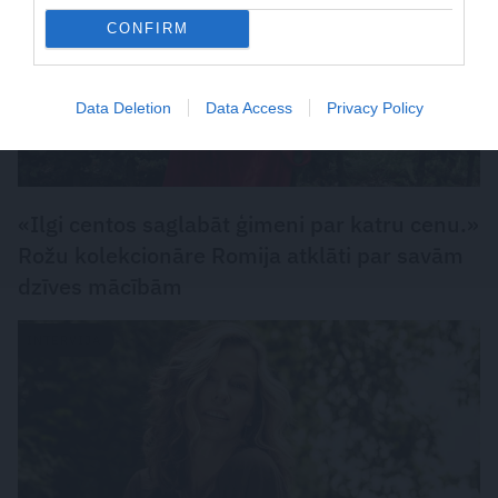
CONFIRM
Data Deletion
Data Access
Privacy Policy
«Ilgi centos saglabāt ģimeni par katru cenu.»
Rožu kolekcionāre Romija atklāti par savām
dzīves mācībām
INTERVIJA