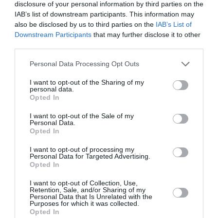
disclosure of your personal information by third parties on the
IAB’s list of downstream participants. This information may
also be disclosed by us to third parties on the
IAB’s List of
PERSONĪBAS
Downstream Participants
that may further disclose it to other
third parties.
Personal Data Processing Opt Outs
I want to opt-out of the Sharing of my
personal data.
Opted In
I want to opt-out of the Sale of my
Personal Data.
Opted In
I want to opt-out of processing my
«Mana eksistences forma kopš bērnības –
Personal Data for Targeted Advertising.
Opted In
cīņa.» Lauris Dzelzītis par panikas lēkmēm,
I want to opt-out of Collection, Use,
vientulību un atgriešanos teātrī
Retention, Sale, and/or Sharing of my
Personal Data that Is Unrelated with the
Purposes for which it was collected.
PERSONISKS STĀSTS
Opted In