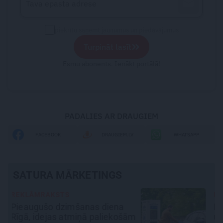
piekrītu saņemt jaunumus un piedāvājumus
»
Turpināt lasīt
Esmu abonents. Ienākt portālā!
PADALIES AR DRAUGIEM
FACEBOOK
DRAUGIEM.LV
WHATSAPP
SATURA MĀRKETINGS
REKLĀMRAKSTS
No kā ir atkarīgas elektroauto
ām
uzlādes izmaksas? Skaidro