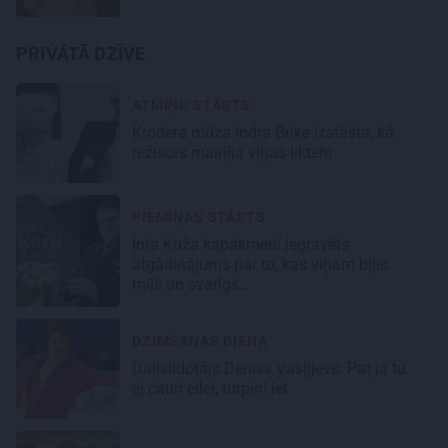
PRIVĀTĀ DZĪVE
ATMIŅU STĀSTS
Krodera mūza Indra Briķe izstāsta, kā
režisors mainīja viņas likteni
PIEMIŅAS STĀSTS
Inta Ķuža kapakmenī iegravēts
atgādinājums par to, kas viņam bijis
mīļš un svarīgs…
DZIMŠANAS DIENA
Daiļslidotājs Deniss Vasiļjevs: Pat ja tu
ej cauri ellei, turpini iet