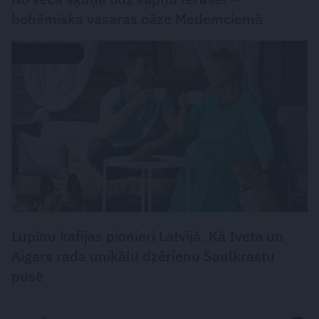
bohēmiska vasaras oāze Medemciemā
DZĪVESSTILS
Lupīnu kafijas pionieri Latvijā. Kā Iveta un
Aigars rada unikālu dzērienu Saulkrastu
pusē