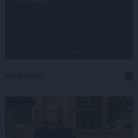
INTERVIJA
Tumši samtaina balss un
tērauda mugurkauls.
Raimonda Paula jaunā mūza –
Gerda Timrota
ATTIECĪBAS
PERSONĪBAS