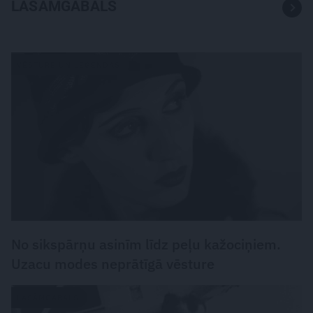
LASĀMGABALS
VĒSTURE UN LEĢENDAS
No sikspārņu asinīm līdz peļu kažociņiem.
Uzacu modes neprātīgā vēsture
LASĀMGABALS