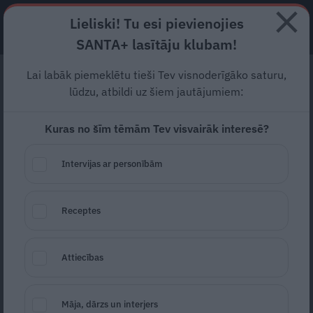
Lieliski! Tu esi pievienojies
ABONĒ
SANTA+ lasītāju klubam!
Lai labāk piemeklētu tieši Tev visnoderīgāko saturu,
Mācītājs Kokins par
lūdzu, atbildi uz šiem jautājumiem:
Ziemassvētku grabuļiem
Kuras no šīm tēmām Tev visvairāk interesē?
un vērtībām: Man šķiet,
ka pasaule jūk prātā…
Intervijas ar personībām
Teologs, luterāņu mācītājs Ralfs Kokins ir
Receptes
atzinis, ka viņam īsti nepatīk laiks pirms
Ziemassvētkiem – visas skaļās, raibās
Attiecības
un
saskrūvētās
aktivitātes traucē saskatīt šo
svētku patieso jēgu. Viņš mēdz būt tiešs un
Māja, dārzs un interjers
pat skarbs savos izteikumos, bet varbūt tādi