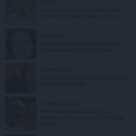
ZIŅAS
Rociet un labi būs – kā aktieris Artūrs
Skrastiņš uzlādējas jaunajai sezonai
SĒRU VĒSTS
Sēru vēsts: Meksikā miris populārais
mūzikas apskatnieks Klāss Vāvere
ASTROLOĢIJA
Elizabete Zagorska atklāj, kādēļ sestdien
jāvelk melnas drēbes
PIEMIŅAS STĀSTS
FOTO:
Vijas Artmanes meita
ļauj
ielūkoties aktrises vasarnīcā. Tik daudz
atmiņu…