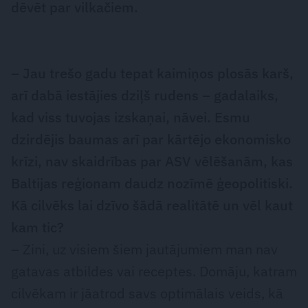
dēvēt par vilkačiem.
– Jau trešo gadu tepat kaimiņos plosās karš,
arī dabā iestājies dziļš rudens – gadalaiks,
kad viss tuvojas izskaņai, nāvei. Esmu
dzirdējis baumas arī par kārtējo ekonomisko
krīzi, nav skaidrības par ASV vēlēšanām, kas
Baltijas reģionam daudz nozīmē ģeopolitiski.
Kā cilvēks lai dzīvo šādā realitātē un vēl kaut
kam tic?
– Zini, uz visiem šiem jautājumiem man nav
gatavas atbildes vai receptes. Domāju, katram
cilvēkam ir jāatrod savs optimālais veids, kā