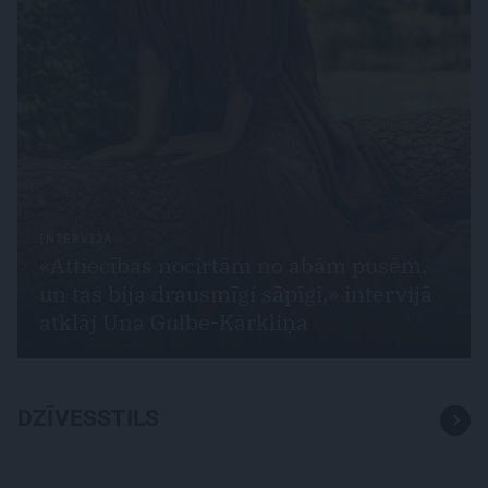
INTERVIJA
«Attiecības nocirtām no abām pusēm,
un tas bija drausmīgi sāpīgi,» intervijā
atklāj Una Gulbe-Kārkliņa
DZĪVESSTILS