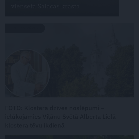
viensēta Salacas krastā
LATVIJAS PĒRLES
FOTO: Klostera dzīves noslēpumi –
ielūkojamies Viļānu Svētā Alberta Lielā
klostera tēvu ikdienā