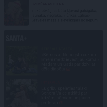
DZIMŠANAS DIENA
«It kā pēkšņi es būtu kļuvusi gaisīgāka,
jaunāka, vieglāka…» Ērikas Eglijas-
Grāveles mazais sievišķīgais noslēpums
SLAVENĪBU MĪLUĻI
«Cilvēki mēdz sāpināt, bet
.»
suns mīl, neskatoties ne uz
ko.» Nikolaja Puzikova un
sievas Gitas mīlules – Faira un
Late
CIEMOS
«Vectēvam vajadzēja to
vērienu būvējot.» Kā Grišānu
ģimene atjauno senās dzimtas
mājas