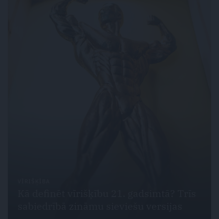
VĪRIŠĶĪBA
Kā definēt vīrišķību 21. gadsimtā? Trīs
sabiedrībā zināmu sieviešu versijas