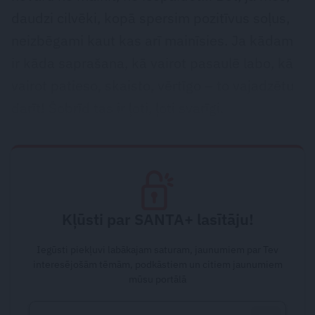
daudzi cilvēki, kopā spersim pozitīvus soļus,
neizbēgami kaut kas arī mainīsies. Ja kādam
ir kāda saprašana, kā vairot pasaulē labo, kā
vairot patieso, skaisto, vērtīgo – to vajadzētu
darīt! Šobrīd tas ir ļoti, ļoti svarīgi.
Kļūsti par SANTA+ lasītāju!
Iegūsti piekļuvi labākajam saturam, jaunumiem par Tev
interesējošām tēmām, podkāstiem un citiem jaunumiem
mūsu portālā