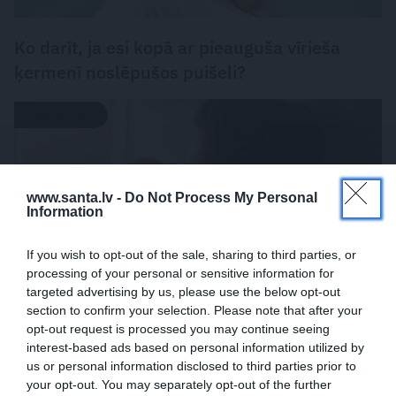
Ko darīt, ja esi kopā ar pieauguša vīrieša
ķermenī noslēpušos puišeli?
PSIHOLOĢIJA
www.santa.lv -
Do Not Process My Personal
Information
If you wish to opt-out of the sale, sharing to third parties, or
processing of your personal or sensitive information for
targeted advertising by us, please use the below opt-out
section to confirm your selection. Please note that after your
opt-out request is processed you may continue seeing
Mūsdienu epidēmija – pieskārienu bads.
interest-based ads based on personal information utilized by
Kāpēc platonisks glāsts reizēm ir svarīgāks
us or personal information disclosed to third parties prior to
your opt-out. You may separately opt-out of the further
par seksuālu tuvību