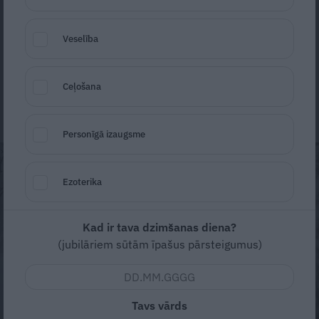
nepiegludināti vārdi mums tieši ir vajadzīgi,
Veselība
gaidot Ziemassvētkus šajos apjukušajos
laikos.
Ceļošana
Harijs Vagrants
24. decembris, 2024
Personīgā izaugsme
Ezoterika
Kad ir tava dzimšanas diena?
(jubilāriem sūtām īpašus pārsteigumus)
Tavs vārds