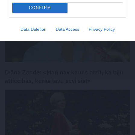
CONFIRM
Data Deletion
Data Access
Privacy Policy
Diāna Zande: «Man nav kauns atzīt, ka biju
attiecībās, kurās ļāvu sevi sist»
PERSONĪBAS