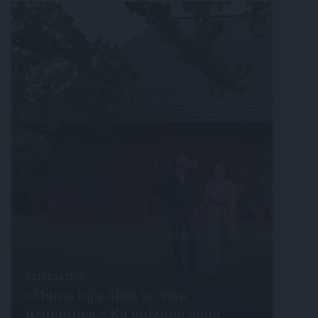
DZĪVESSTILS
«Mums bija dūša šo visu
uzņemties.» Kā atdzima senā