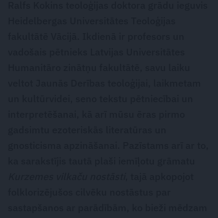
Ralfs Kokins teoloģijas doktora grādu ieguvis
Heidelbergas Universitātes Teoloģijas
fakultātē Vācijā. Ikdienā ir profesors un
vadošais pētnieks Latvijas Universitātes
Humanitāro zinātņu fakultātē, savu laiku
veltot Jaunās Derības teoloģijai, laikmetam
un kultūrvidei, seno tekstu pētniecībai un
interpretēšanai, kā arī mūsu ēras pirmo
gadsimtu ezoteriskās literatūras un
gnosticisma apzināšanai. Pazīstams arī ar to,
ka sarakstījis tautā plaši iemīļotu grāmatu
Kurzemes vilkaču nostāsti
, tajā apkopojot
folklorizējušos cilvēku nostāstus par
sastapšanos ar parādībām, ko bieži mēdzam