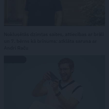
Noklusētās dzimtas saites, attiecības ar brāli
un 7. bērns kā brīnums: atklāta saruna ar
Andri Raču
ATTIECĪBAS