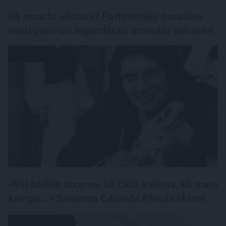
Kā smaržo vēsture? Parfimērijas pasaules
noslēpumi un leģendārais aromātu sešnieks
LASĀMGABALS
«Vēl šodien atceros, kā Eidis kvēloja, kā mani
kampa…» Sievietes Eduarda Pāvula liktenī
LEĢENDAS STĀSTS