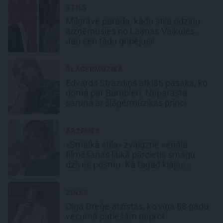
STILS
Mīlgrāve parāda, kādu stila odziņu
aizņēmusies no Laimas Vaikules.
Jau sen tādu gribējusi!
ŠLĀGERMŪZIKA
Edvards Strazdiņš atklāti pasaka, ko
domā par Bumbieri. Neparasta
saruna ar šlāgermūzikas princi
ĀRZEMĒS
«Smalkā stila» zvaigzne seriāla
filmēšanas laikā pārcietis smagu
dzīves posmu. Kā tagad klājas
Emetam?
ZIŅAS
Olga Dreģe atzīstas, ko viņa 88 gadu
vecumā patiešām neprot