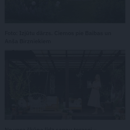
Foto: Izjūtu dārzs. Ciemos pie Baibas un
Anša Birzniekiem
DZĪVESSTILS
No veca šķūņa līdz sapņu terasei –