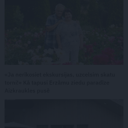
CIEMOS
«Ja nerīkosiet ekskursijas, uzcelsim skatu
torni!» Kā tapusi Erzāmu ziedu paradīze
Aizkraukles pusē
DZĪVESSTILS