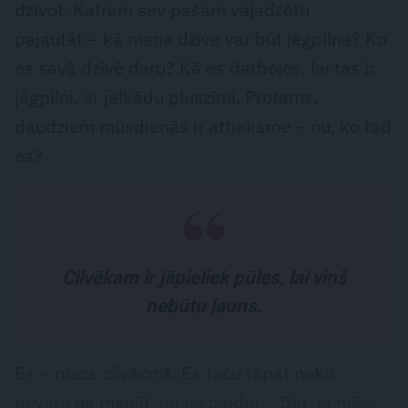
dzīvot. Katram sev pašam vajadzētu
pajautāt – kā mana dzīve var būt jēgpilna? Ko
es savā dzīvē daru? Kā es darbojos, lai tas ir
jēgpilni, ar jelkādu pluszīmi. Protams,
daudziem m­ūsdienās ir attieksme – nu, ko tad
es?
Cilvēkam ir jāpieliek pūles, lai viņš
nebūtu ļauns.
Es – mazs cilvēciņš. Es taču tāpat neko
nevaru ne mainīt, ne iespaidot… Bet, ja mēs,