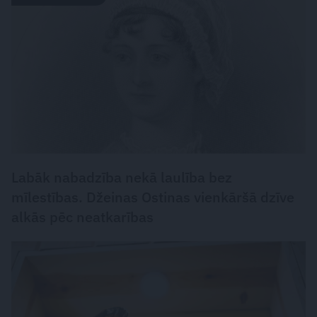
Labāk nabadzība nekā laulība bez
mīlestības. Džeinas Ostinas vienkāršā dzīve
alkās pēc neatkarības