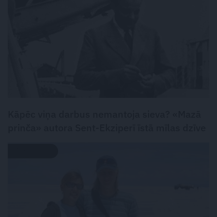
Kāpēc viņa darbus nemantoja sieva? «Mazā
prinča» autora Sent-Ekziperī īstā mīlas dzīve
MĪLASSTĀSTS