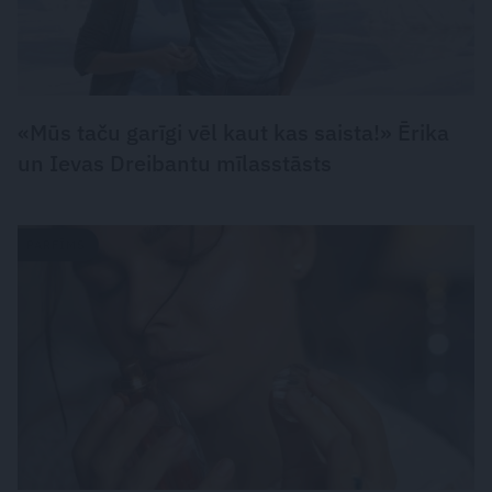
«Mūs taču garīgi vēl kaut kas saista!» Ērika
un Ievas Dreibantu mīlasstāsts
PARFĪMS