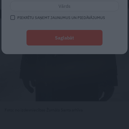
PIEKRĪTU SAŅEMT JAUNUMUS UN PIEDĀVĀJUMUS
Saglabāt
Foto: no izdevniecības Žurnāls Santa arhīva