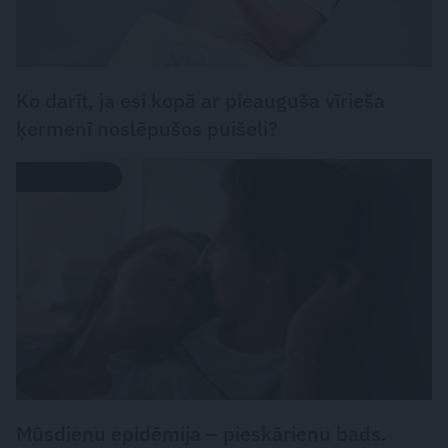
Ko darīt, ja esi kopā ar pieauguša vīrieša
ķermenī noslēpušos puišeli?
PSIHOLOĢIJA
Mūsdienu epidēmija – pieskārienu bads.