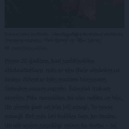
Sanitai rokā un līdzās – daudzgadīgās Amerikas verbēnas
(Verbena hastata) ‘Pink Spires’ un ‘Blue Spires’.
Foto: Gvido Kajons
Pirms 20 gadiem, kad nodibinājām
stādaudzētavu, mēs ar vīru Raivi atnācām uz
šejieni dzīvot ar trim maziem bērniņiem.
Sekojām savam sapnim. Īstenībā trakam
sapnim. Mēs nezinājām, kā viss notiks un būs.
Un pirmie gadi arī bija ļoti smagi. To nevar
noliegt. Bet mēs ļoti ticējām tam, ko darām.
Un vēl arvien neprātīgi mīlam šo darbu – lai