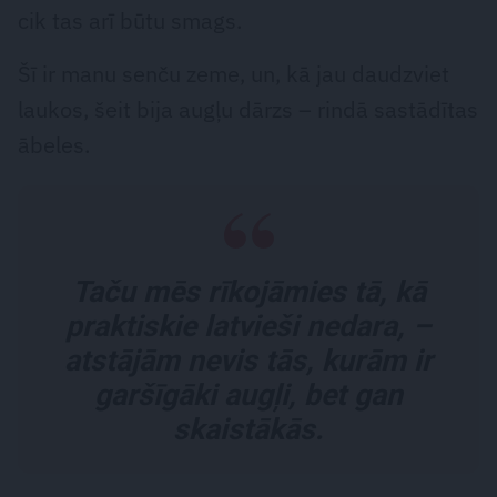
cik tas arī būtu smags.
Šī ir manu senču zeme, un, kā jau daudzviet
laukos, šeit bija augļu dārzs – rindā sastādītas
ābeles.
Taču mēs rīkojāmies tā, kā
praktiskie latvieši nedara, –
atstājām nevis tās, kurām ir
garšīgāki augļi, bet gan
skaistākās.