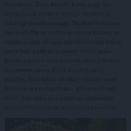
Piemēram, ‘Zelta Reneti’, kuras augļi nav
nekas īpašs, toties ir spēcīgs stumbrs un
ārkārtīgi skaists vainags. Tāpat arī bumbieri,
kas ir stādīta uz omītes un opapa kāzām, un
vairākus citus zīmīgus vai simboliskus kokus.
Vecie koki patīk arī putniem. Atlido lauka
baložu pārītis – viņu iecienītā vieta ir Nutkas
pacipreses zaros. Kādā dobumā dzīvo
zilzīlītes. Sēdi līdzās un skat – zilzīlīte izved
bērniņus ārā no ligzdiņas… Kāpēc tieši tajā
brīdī? Kad daba ļauj redzēt un pieskarties
tādam brīnumam, es izjūtu milzu pateicību.