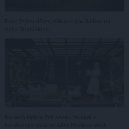
Foto: Izjūtu dārzs. Ciemos pie Baibas un
Anša Birzniekiem
DZĪVESSTILS
No veca šķūņa līdz sapņu terasei –
bohēmiska vasaras oāze Medemciemā