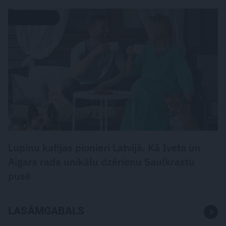
DZĪVESSTILS
Lupīnu kafijas pionieri Latvijā. Kā Iveta un
Aigars rada unikālu dzērienu Saulkrastu
pusē
LASĀMGABALS