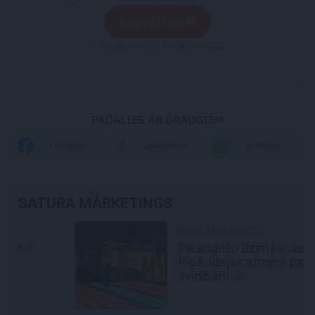
»
Turpināt lasīt
Esmu abonents. Ienākt portālā!
PADALIES AR DRAUGIEM
FACEBOOK
DRAUGIEM.LV
WHATSAPP
SATURA MĀRKETINGS
REKLĀMRAKSTS
Pieaugušo dzimšanas diena
Rīgā, idejas atmiņā paliekošām
svinībām