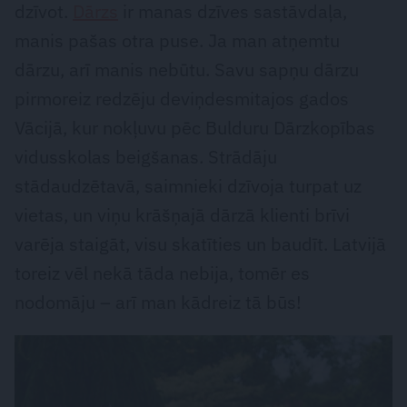
dzīvot.
Dārzs
ir manas dzīves sastāvdaļa,
manis pašas otra puse. Ja man atņemtu
dārzu, arī manis nebūtu. Savu sapņu dārzu
pirmoreiz redzēju deviņdesmitajos gados
Vācijā, kur nokļuvu pēc Bulduru Dārzkopības
vidusskolas beigšanas. Strādāju
stādaudzētavā, saimnieki dzīvoja turpat uz
vietas, un viņu krāšņajā dārzā klienti brīvi
varēja staigāt, visu skatīties un baudīt. Latvijā
toreiz vēl nekā tāda nebija, tomēr es
nodomāju – arī man kādreiz tā būs!