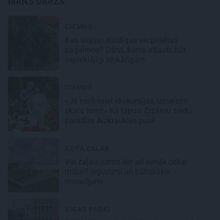
MANS DĀRZS
CIEMOS
Kas slēpjas Kuldīgas vecpilsētas
pagalmos? Dārzi, kuros atļauts būt
nepieklājīgi ziņkārīgam
CIEMOS
«Ja nerīkosiet ekskursijas, uzcelsim
skatu torni!» Kā tapusi Erzāmu ziedu
paradīze Aizkraukles pusē
KOPĀ ZAĻĀK
Vai zaļais jumts der arī senāk celtai
mājai? Ieguvumi un būtiskākie
nosacījumi
RĪGAS PARKI