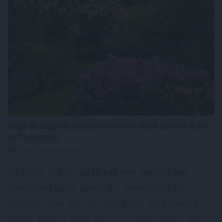
Jūlijā un augustā ziedēšanas stafeti dārzā pārņem flokši
un hortenzijas.
Foto: Gvido Kajons
Tā dārzs sākās, un tā tas tiek veidots jau
divdesmit gadu garumā – emocionāli un
intuitīvi. Tam nav un nekad nav bijis zīmēta
plāna. Mēdzu teikt, ka esmu kā kurmītis, kas