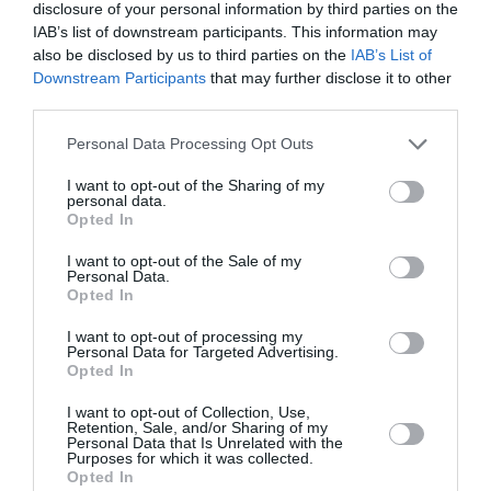
Īpaši zaļš mazdārziņš uz salas – kā
disclosure of your personal information by third parties on the
Malvīne radīja apslēpto paradīzi teju
IAB’s list of downstream participants. This information may
Rīgas sirdī
also be disclosed by us to third parties on the
IAB’s List of
Downstream Participants
that may further disclose it to other
third parties.
Personal Data Processing Opt Outs
PERSONĪBAS
I want to opt-out of the Sharing of my
personal data.
Noklusētās dzimtas saites,
Opted In
attiecības ar brāli un 7. bērns
 –
kā brīnums: atklāta saruna ar
I want to opt-out of the Sale of my
Andri Raču
Personal Data.
Opted In
DZĪVESSTĀSTS
I want to opt-out of processing my
Personal Data for Targeted Advertising.
s!
Stāsts, kas pārspēj kino
Opted In
scenārijus: Kā Liepājas zēns
Volfs Ruvinskis kļuva par
I want to opt-out of Collection, Use,
Meksikas superzvaigzni
Retention, Sale, and/or Sharing of my
Personal Data that Is Unrelated with the
Purposes for which it was collected.
Opted In
INTERVIJA