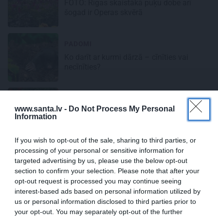
FOTO: Rīgas skaistākā puķu dobe arī
šogad ir Operas skvērā
PADOMI
Ko darīt ar kurmi dārzā – cīnīties vai
necīnīties?
ZELTA PADOMI
www.santa.lv -
Do Not Process My Personal
Kā ražas laikā
ilgāk saglabāt svaigus
Information
tomātus, gurķus un kabačus
If you wish to opt-out of the sale, sharing to third parties, or
processing of your personal or sensitive information for
DĀRZS
targeted advertising by us, please use the below opt-out
Lai gurķi nepāraug un tomāti neslimo –
section to confirm your selection. Please note that after your
kas jūlijā jāpaspēj izdarīt sakņu dārzā?
opt-out request is processed you may continue seeing
interest-based ads based on personal information utilized by
us or personal information disclosed to third parties prior to
DĀRZS
your opt-out. You may separately opt-out of the further