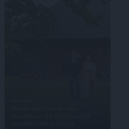
DZĪVESSTILS
«Mums bija dūša šo visu
uzņemties.» Kā atdzima senā
viensēta Salacas krastā