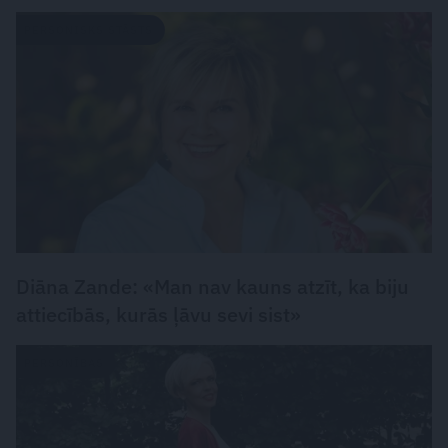
PERSONISKS STĀSTS
Diāna Zande: «Man nav kauns atzīt, ka biju
attiecībās, kurās ļāvu sevi sist»
PERSONĪBAS