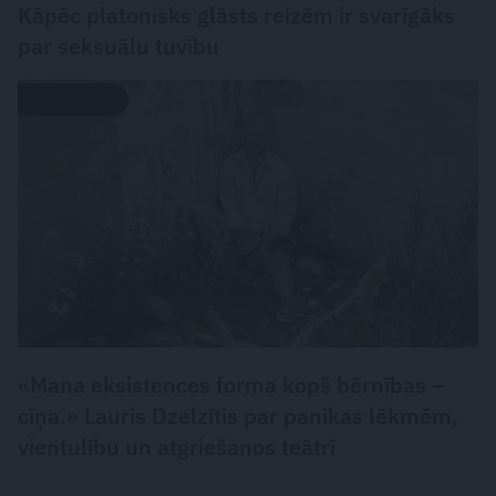
Kāpēc platonisks glāsts reizēm ir svarīgāks
par seksuālu tuvību
PERSONĪBAS
«Mana eksistences forma kopš bērnības –
cīņa.» Lauris Dzelzītis par panikas lēkmēm,
vientulību un atgriešanos teātrī