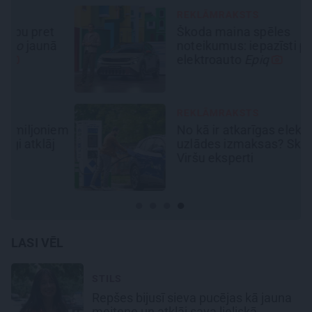
REKLĀMRAKSTS
Škoda maina spēles
ā
noteikumus: iepazīsti pilsētas
elektroauto
Epiq
REKLĀMRAKSTS
em
No kā ir atkarīgas elektroauto
uzlādes izmaksas? Skaidro
Viršu eksperti
LASI VĒL
STILS
Repšes bijusī sieva pucējas kā jauna
meitene un atklāj sava lieliskā