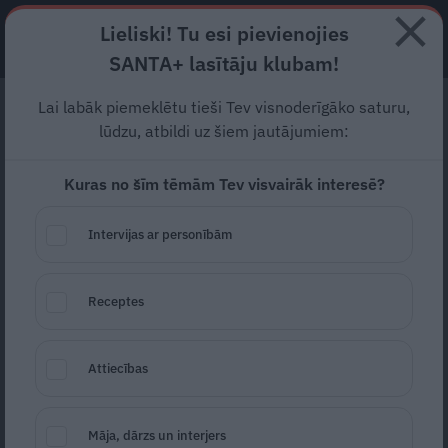
Lieliski! Tu esi pievienojies
ABONĒ
SANTA+ lasītāju klubam!
Lai labāk piemeklētu tieši Tev visnoderīgāko saturu,
«Mēs rīkojāmies tā, kā
lūdzu, atbildi uz šiem jautājumiem:
praktiskie latvieši
Kuras no šīm tēmām Tev visvairāk interesē?
nedara.» Ciemos Sanitas
Reinbergas iedvesmas
Intervijas ar personībām
dārzā
Receptes
Puķu lauku
saimniece Sanita Reinberga tik
bieži ir dāsni dalījusies ar mums savās
Attiecības
zināšanās un pieredzē un mēs tik bieži esam
pie viņas ciemojušies, ka šķiet gandrīz
Māja, dārzs un interjers