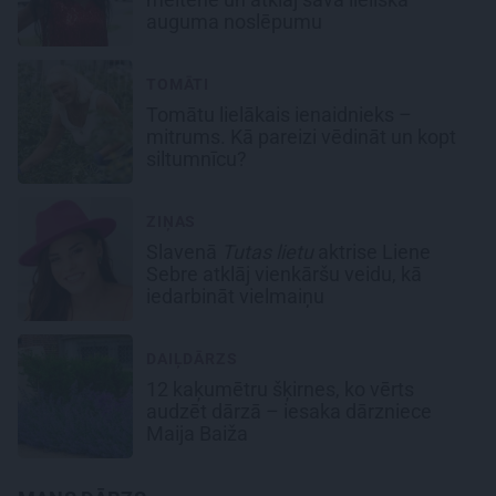
auguma noslēpumu
TOMĀTI
Tomātu lielākais ienaidnieks –
mitrums. Kā pareizi vēdināt un kopt
siltumnīcu?
ZIŅAS
Slavenā
Tutas lietu
aktrise Liene
Sebre atklāj vienkāršu veidu, kā
iedarbināt vielmaiņu
DAIĻDĀRZS
12 kaķumētru šķirnes, ko vērts
audzēt dārzā – iesaka dārzniece
Maija Baiža