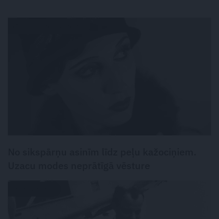
VĒSTURE UN LEĢENDAS
No sikspārņu asinīm līdz peļu kažociņiem.
Uzacu modes neprātīgā vēsture
LASĀMGABALS