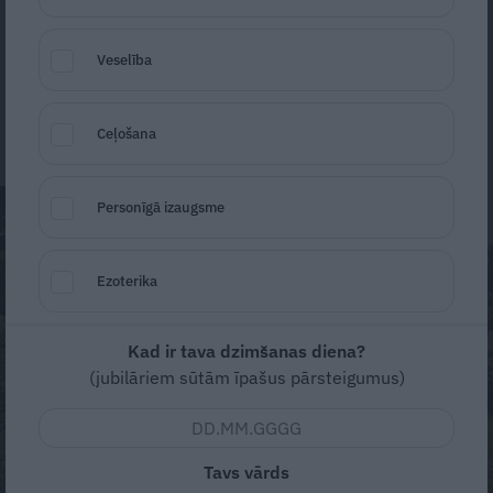
neticami – par viņas pašas loloto dārzu
žurnāls «Mans Dārzs» raksta pirmoreiz.
Veselība
Gunta Šenberga
5. jūlijs
Ceļošana
Personīgā izaugsme
Ezoterika
Kad ir tava dzimšanas diena?
(jubilāriem sūtām īpašus pārsteigumus)
Tavs vārds