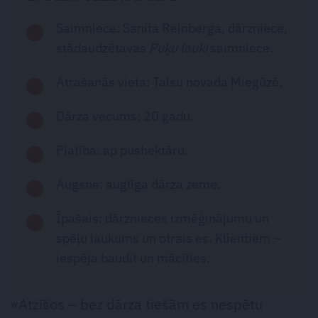
Saimniece: Sanita Reinberga, dārzniece,
stādaudzētavas
Puķu lauki
saimniece.
Atrašanās vieta: Talsu novada Miegūzē.
Dārza vecums: 20 gadu.
Platība: ap pushektāru.
Augsne: auglīga dārza zeme.
Īpašais: dārznieces izmēģinājumu un
spēļu laukums un otrais es. Klientiem –
iespēja baudīt un mācīties.
«Atzīšos – bez dārza tiešām es nespētu