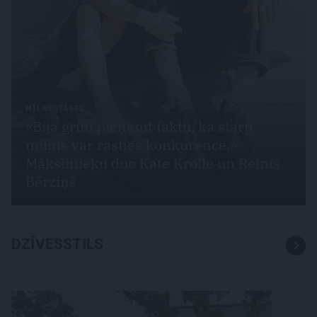
MĪLASSTĀSTS
«Bija grūti pieņemt faktu, ka starp
mums var rasties konkurence.»
Mākslinieku duo Kate Krolle un Reinis
Bērziņš
DZĪVESSTILS