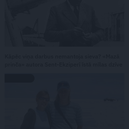
Kāpēc viņa darbus nemantoja sieva? «Mazā
prinča» autora Sent-Ekziperī īstā mīlas dzīve
MĪLASSTĀSTS