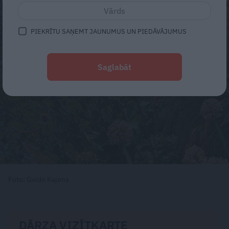
PIEKRĪTU SAŅEMT JAUNUMUS UN PIEDĀVĀJUMUS
Saglabāt
Foto: Gvido Kajons
DĀRZA VIZĪTKARTE