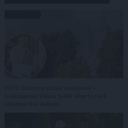
LATVIJAS PĒRLES
FOTO: Klostera dzīves noslēpumi –
ielūkojamies Viļānu Svētā Alberta Lielā
klostera tēvu ikdienā
CIEMOS