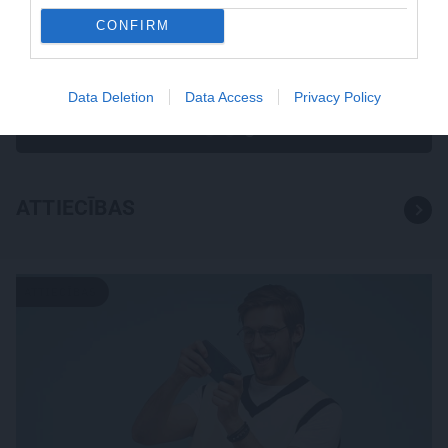
Grūtāk par atkailināšanos ir
CONFIRM
pieņemt sevi. Aktrise Katrīna
Kreile par depresiju, mobingu
un ceļu līdz lielajām lomām
Data Deletion
Data Access
Privacy Policy
ATTIECĪBAS
ATTIECĪBAS