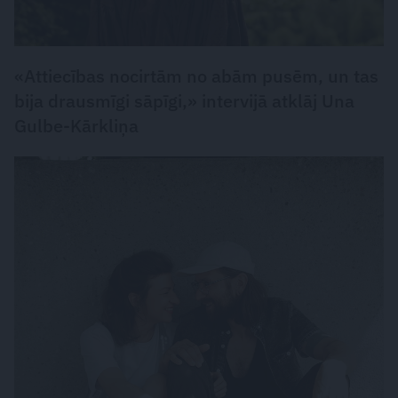
«Attiecības nocirtām no abām pusēm, un tas
bija drausmīgi sāpīgi,» intervijā atklāj Una
Gulbe-Kārkliņa