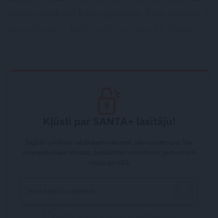
arvien uzrok vēl kādu gabaliņu. Taču dārzam ir
mugurkauls – lielie koki, pamats, ap kuriem
tiek veidoti stādījumi.
Kļūsti par SANTA+ lasītāju!
Iegūsti piekļuvi labākajam saturam, jaunumiem par Tev
interesējošām tēmām, podkāstiem un citiem jaunumiem
mūsu portālā
piekrītu saņemt jaunumus un piedāvājumus