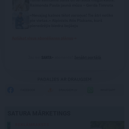
Raimonda Paula jaunā mūza – Gerda Timrota
«Nevajag kalnos tēlot varoņus! Tie ātri noliks
pie vietas.» Alpīnists Atis Plakans, kurš
pieredzējis biedra bojāeju
→
Aplūkot visus abonēšanas plānus
Jau esi
abonents?
Ienākt portālā
PADALIES AR DRAUGIEM
FACEBOOK
DRAUGIEM.LV
WHATSAPP
SATURA MĀRKETINGS
REKLĀMRAKSTS