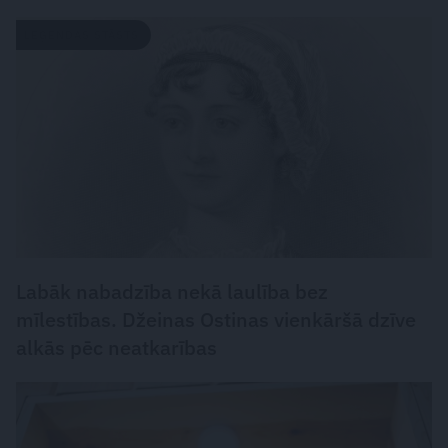
LEĢENDAS STĀSTS
Labāk nabadzība nekā laulība bez
mīlestības. Džeinas Ostinas vienkāršā dzīve
alkās pēc neatkarības