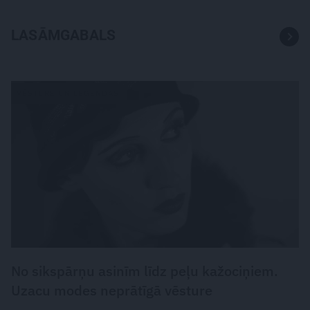
LASĀMGABALS
VĒSTURE UN LEĢENDAS
No sikspārņu asinīm līdz peļu kažociņiem.
Uzacu modes neprātīgā vēsture