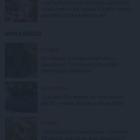
«Ja nerīkosiet ekskursijas, uzcelsim
skatu torni!» Kā tapusi Erzāmu ziedu
paradīze Aizkraukles pusē
MANS DĀRZS
CIEMOS
Kas slēpjas Kuldīgas vecpilsētas
pagalmos? Dārzi, kuros atļauts būt
nepieklājīgi ziņkārīgam
DAIĻDĀRZS
12 kaķumētru šķirnes, ko vērts audzēt
dārzā – iesaka dārzniece Maija Baiža
TOMĀTI
Tomātu lielākais ienaidnieks – mitrums.
Kā pareizi vēdināt un kopt siltumnīcu?