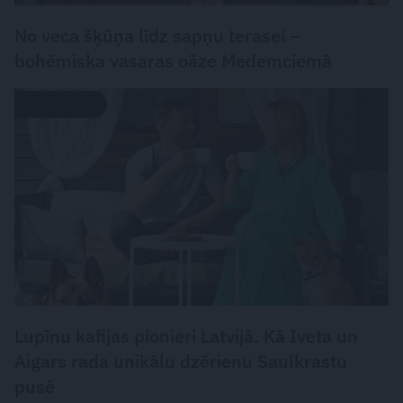
No veca šķūņa līdz sapņu terasei –
bohēmiska vasaras oāze Medemciemā
DZĪVESSTILS
Lupīnu kafijas pionieri Latvijā. Kā Iveta un
Aigars rada unikālu dzērienu Saulkrastu
pusē