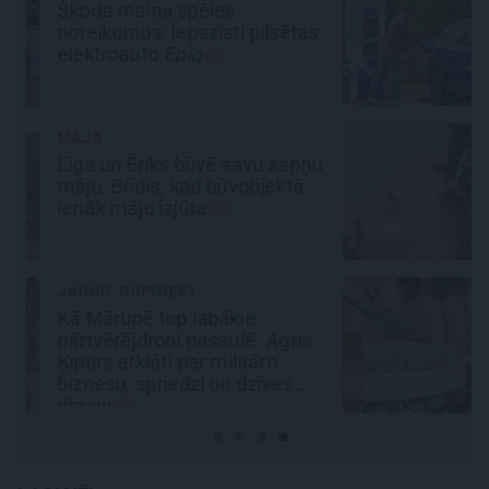
No kā ir atkarīgas elektroauto
s
uzlādes izmaksas? Skaidro
Viršu eksperti
REKLĀMRAKSTS
u
Matu otrais cēliens
REKLĀMRAKSTS
Pirts sezonas izlase