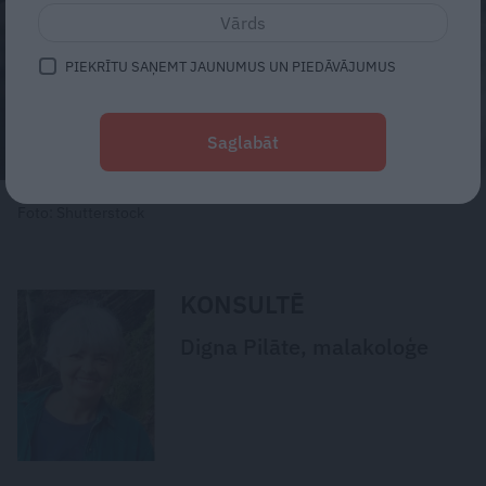
PIEKRĪTU SAŅEMT JAUNUMUS UN PIEDĀVĀJUMUS
Saglabāt
Foto: Shutterstock
KONSULTĒ
Digna Pilāte, malakoloģe