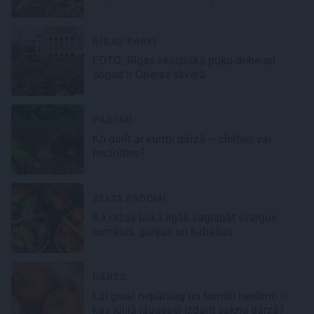
RĪGAS PARKI
FOTO: Rīgas skaistākā puķu dobe arī
šogad ir Operas skvērā
PADOMI
Ko darīt ar kurmi dārzā – cīnīties vai
necīnīties?
ZELTA PADOMI
Kā ražas laikā
ilgāk saglabāt svaigus
tomātus, gurķus un kabačus
DĀRZS
Lai gurķi nepāraug un tomāti neslimo –
kas jūlijā jāpaspēj izdarīt sakņu dārzā?