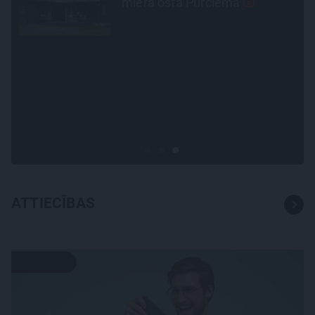
plānošanai un 16 galamērķu
idejas
PERSONĪBAS
Noklusētās dzimtas saites,
attiecības ar brāli un 7. bērns
kā brīnums: atklāta saruna ar
Andri Raču
ATTIECĪBAS
ATTIECĪBAS