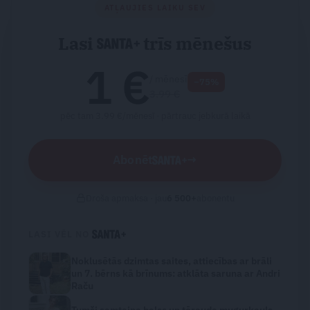
ATĻAUJIES LAIKU SEV
Lasi
trīs mēnešus
1 €
/ mēnesī
−75%
3.99 €
pēc tam 3.99 €/mēnesī ·
pārtrauc jebkurā laikā
Abonēt
→
Droša apmaksa · jau
6 500
+
abonentu
LASI VĒL NO
Noklusētās dzimtas saites, attiecības ar brāli
un 7. bērns kā brīnums: atklāta saruna ar Andri
Raču
Tumši samtaina balss un tērauda mugurkauls.