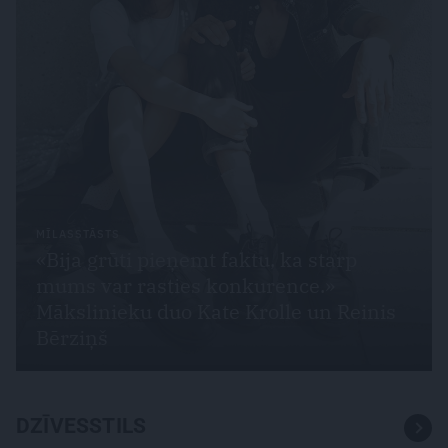
MĪLASSTĀSTS
«Bija grūti pieņemt faktu, ka starp
mums var rasties konkurence.»
Mākslinieku duo Kate Krolle un Reinis
Bērziņš
DZĪVESSTILS