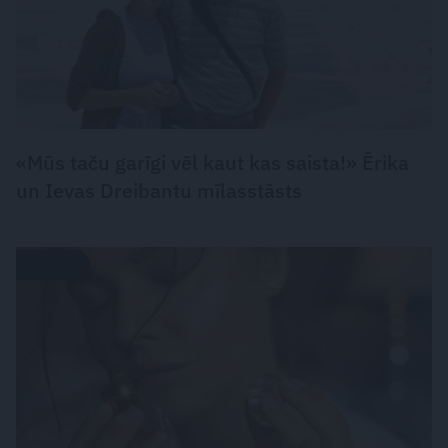
«Mūs taču garīgi vēl kaut kas saista!» Ērika
un Ievas Dreibantu mīlasstāsts
PARFĪMS