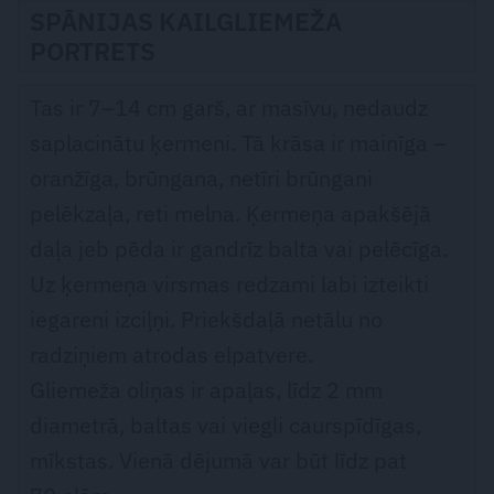
SPĀNIJAS KAILGLIEMEŽA
PORTRETS
Tas ir 7–14 cm garš, ar masīvu, nedaudz
saplacinātu ķermeni. Tā krāsa ir mainīga –
oranžīga, brūngana, netīri brūngani
pelēkzaļa, reti melna. Ķermeņa apakšējā
daļa jeb pēda ir gandrīz balta vai pelēcīga.
Uz ķermeņa virsmas redzami labi izteikti
iegareni izciļņi. Priekšdaļā netālu no
radziņiem atrodas elpatvere.
Gliemeža oliņas ir apaļas, līdz 2 mm
diametrā, baltas vai viegli caurspīdīgas,
mīkstas. Vienā dējumā var būt līdz pat