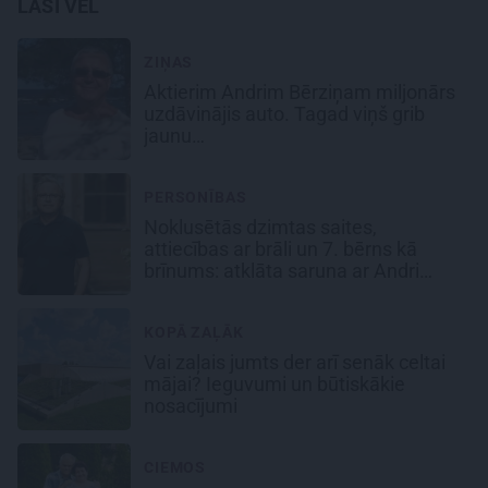
LASI VĒL
ZIŅAS
Aktierim Andrim Bērziņam miljonārs
uzdāvinājis auto. Tagad viņš grib
jaunu…
PERSONĪBAS
Noklusētās dzimtas saites,
attiecības ar brāli un 7. bērns kā
brīnums: atklāta saruna ar Andri
Raču
KOPĀ ZAĻĀK
Vai zaļais jumts der arī senāk celtai
mājai? Ieguvumi un būtiskākie
nosacījumi
CIEMOS