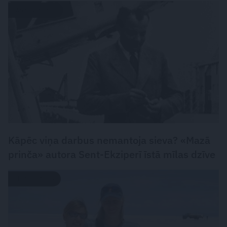
LASĀMGABALS
Kāpēc viņa darbus nemantoja sieva? «Mazā
prinča» autora Sent-Ekziperī īstā mīlas dzīve
MĪLASSTĀSTS