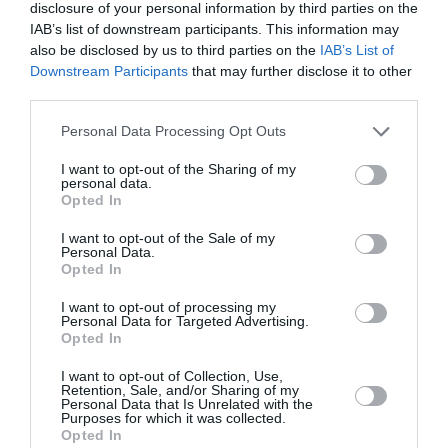
disclosure of your personal information by third parties on the
IAB’s list of downstream participants. This information may
also be disclosed by us to third parties on the
IAB’s List of
Mūsdienu epidēmija – pieskārienu bads.
Downstream Participants
that may further disclose it to other
Kāpēc platonisks glāsts reizēm ir svarīgāks
third parties.
par seksuālu tuvību
Personal Data Processing Opt Outs
I want to opt-out of the Sharing of my
PERSONĪBAS
personal data.
Opted In
I want to opt-out of the Sale of my
Personal Data.
Opted In
I want to opt-out of processing my
Personal Data for Targeted Advertising.
Opted In
I want to opt-out of Collection, Use,
Retention, Sale, and/or Sharing of my
Personal Data that Is Unrelated with the
Purposes for which it was collected.
«Mana eksistences forma kopš bērnības –
Opted In