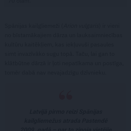
70 olām.
Spānijas kailgliemeži (
Arion vulgaris
) ir vieni
no bīstamākajiem dārza un lauksaimniecības
kultūru kaitēkļiem, kas iekļuvuši pasaules
simt invazīvāko sugu topā. Taču, lai gan to
klātbūtne dārzā ir ļoti nepatīkama un postīga,
tomēr dabā nav nevajadzīgu dzīvnieku.
Latvijā pirmo reizi Spānijas
kailgliemežus atrada Pastendē
2009. gadā – par to ziņoja vietējie