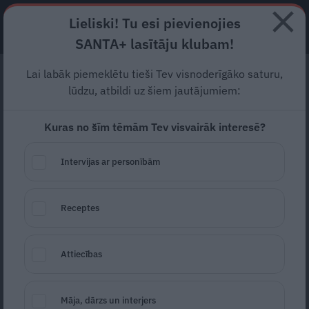
Lieliski! Tu esi pievienojies
ABONĒ
SANTA+ lasītāju klubam!
Lai labāk piemeklētu tieši Tev visnoderīgāko saturu,
Kā uzvarēt karā ar
lūdzu, atbildi uz šiem jautājumiem:
spāniešiem
? Eksperti
Kuras no šīm tēmām Tev visvairāk interesē?
atklāj kailgliemežu īsto
dabu un ieročus pret tiem!
Intervijas ar personībām
Laimīgi tie dārzu saimnieki, kuri lietainā
Receptes
vakarā nevar salasīt bļodu ar Spānijas
kailgliemežiem…
Attiecības
Indra Ozoliņa
21. jūlijs
Māja, dārzs un interjers