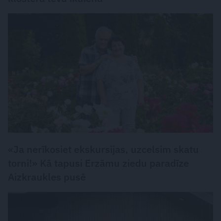
CIEMOS
«Ja nerīkosiet ekskursijas, uzcelsim skatu
torni!» Kā tapusi Erzāmu ziedu paradīze
Aizkraukles pusē
DZĪVESSTILS