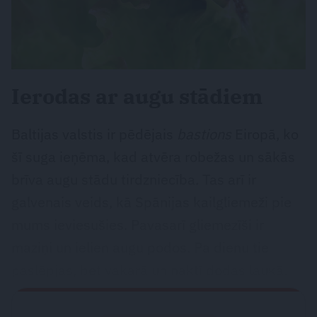
Ierodas ar augu stādiem
Baltijas valstis ir pēdējais
bastions
Eiropā, ko
šī suga ieņēma, kad atvēra robežas un sākās
brīva augu stādu tirdzniecība. Tas arī ir
galvenais veids, kā Spānijas kailgliemeži pie
mums ieviesušies. Pavasarī gliemezīši ir
maziņi un ielien augu podos. Pa dienu tie
paslēpjas, bet vakarā un naktī dodas laukā.