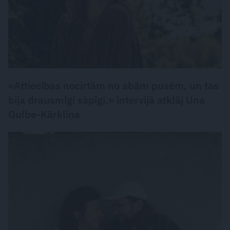
«Attiecības nocirtām no abām pusēm, un tas
bija drausmīgi sāpīgi,» intervijā atklāj Una
Gulbe-Kārkliņa