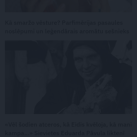
Kā smaržo vēsture? Parfimērijas pasaules
noslēpumi un leģendārais aromātu sešnieks
LASĀMGABALS
«Vēl šodien atceros, kā Eidis kvēloja, kā mani
kampa…» Sievietes Eduarda Pāvula liktenī