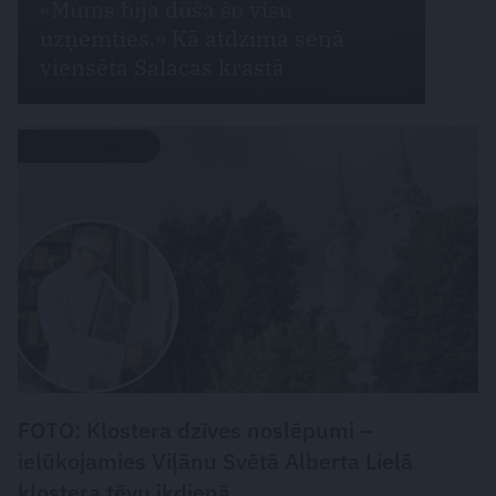
«Mums bija dūša šo visu
uzņemties.» Kā atdzima senā
viensēta Salacas krastā
LATVIJAS PĒRLES
FOTO: Klostera dzīves noslēpumi –
ielūkojamies Viļānu Svētā Alberta Lielā
klostera tēvu ikdienā