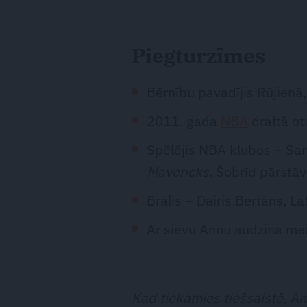
Piegturzīmes
Bērnību pavadījis Rūjienā,
2011. gada
NBA
draftā ot
Spēlējis NBA klubos – Sa
Mavericks
. Šobrīd pārstā
Brālis – Dairis Bertāns, La
Ar sievu Annu audzina mei
Kad tiekamies tiešsaistē, Ame