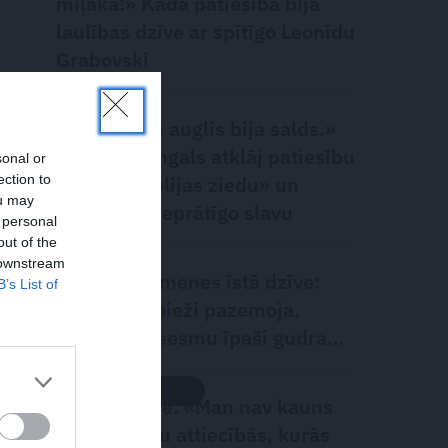
mīļākā!» Kāda patiesībā bija
laulības dzīve ar spītīgo Leonīdu
Grabovski
SLAVENĪBAS
«Aizliegtais auglis bija salds.»
Viktors Zemgals atklāj patiesību
sonal or
ection to
par «Magnolijas ziedu» un
ou may
«Eolikas» neprātīgo slavu
 personal
out of the
 downstream
PERSONĪBAS
Evelīnas Ķimenes īstā dzīve:
B’s List of
Viņš mani bieži pazemoja,
sakot, ka neesmu īpaši gudra…
PERSONISKS STĀSTS
Diāna Zande: «Man nav kauns
atzīt, ka biju attiecībās, kurās