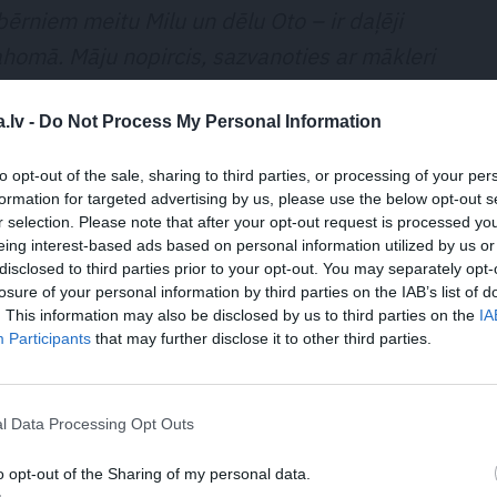
ērniem meitu Milu un dēlu Oto – ir daļēji
homā. Māju nopircis, sazvanoties ar mākleri
fika dēļ nav bijis iespējas aizbraukt nolūkot
.lv -
Do Not Process My Personal Information
riantus apskatījām un pieņēmām lēmumu,» viņš
v vilšanās, ieraugot jauno dzīvesvietu klātienē,
to opt-out of the sale, sharing to third parties, or processing of your per
menei būšot daudz vietas!
formation for targeted advertising by us, please use the below opt-out s
r selection. Please note that after your opt-out request is processed y
eing interest-based ads based on personal information utilized by us or
disclosed to third parties prior to your opt-out. You may separately opt-
losure of your personal information by third parties on the IAB’s list of
. This information may also be disclosed by us to third parties on the
IA
Participants
that may further disclose it to other third parties.
no Rūjienas – pilsētas, kurā ir trīs
otāju… Kā tas var būt, ka man vēl
m ir tik lielas emocijas?
l Data Processing Opt Outs
o opt-out of the Sharing of my personal data.