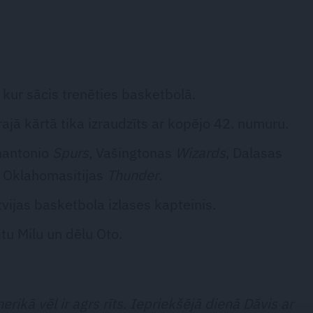
 kur sācis trenēties basketbolā.
rajā kārtā tika izraudzīts ar kopējo 42. numuru.
nantonio
Spurs
, Vašingtonas
Wizards
, Dalasas
v Oklahomasitijas
Thunder
.
tvijas basketbola izlases kapteinis.
tu Milu un dēlu Oto.
rikā vēl ir agrs rīts. Iepriekšējā dienā Dāvis ar