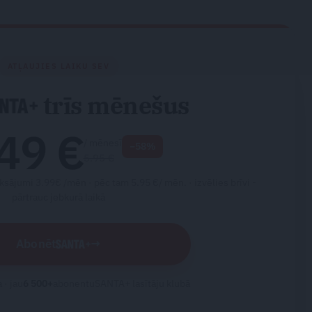
ATĻAUJIES LAIKU SEV
trīs mēnešus
49 €
/ mēnesī
−58%
5.95 €
ksājumi 3.99€ /mēn · pēc tam 5.95 €/ mēn. ·
izvēlies brīvi -
pārtrauc jebkurā laikā
Abonēt
→
 · jau
6 500
+
abonentu
SANTA+ lasītāju klubā