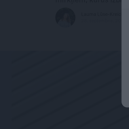
Lauma Lūse-Kreicber
28. septembris, 2023