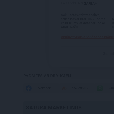
LASI VĒL NO
Noklusētās dzimtas saites,
T
attiecības ar brāli un 7. bērns
t
kā brīnums: atklāta saruna ar
R
Andri Raču
G
Aplūkot visus abonēšanas plānu
Jau es
PADALIES AR DRAUGIEM
FACEBOOK
DRAUGIEM.LV
WHA
SATURA MĀRKETINGS