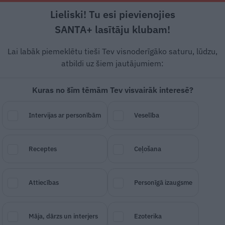
Lieliski! Tu esi pievienojies
Intervijas
Stāsti un leģendas
Veselīb
SANTA+ lasītāju klubam!
Lai labāk piemeklētu tieši Tev visnoderīgāko saturu, lūdzu,
atbildi uz šiem jautājumiem:
 Dāvis Bertāns: Bērni –
Kuras no šīm tēmām Tev visvairāk interesē?
s augšupeja
Intervijas ar personībām
Veselība
bols bija visa mana dzīve, bet patieso
Receptes
Ceļošana
tzīstas par latviešu lāzeru nodēvētais
au daudzus gadus spēlējis pasaules sp
Attiecības
Personīgā izaugsme
una par pārbaudījumiem, pēc kuriem piec
Māja, dārzs un interjers
Ezoterika
dīt.