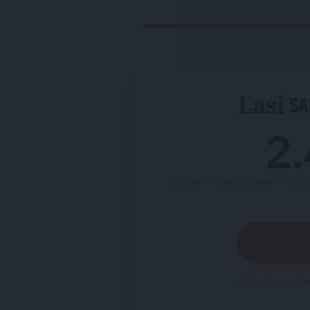
bumbai iekrist grozā.
Lasi
2.
pirmie 3 mēneši · nākamie 3 ma
Droša apmaksa