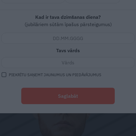
ga
Kad ir tava dzimšanas diena?
(jubilāriem sūtām īpašus pārsteigumus)
Tavs vārds
PIEKRĪTU SAŅEMT JAUNUMUS UN PIEDĀVĀJUMUS
Saglabāt