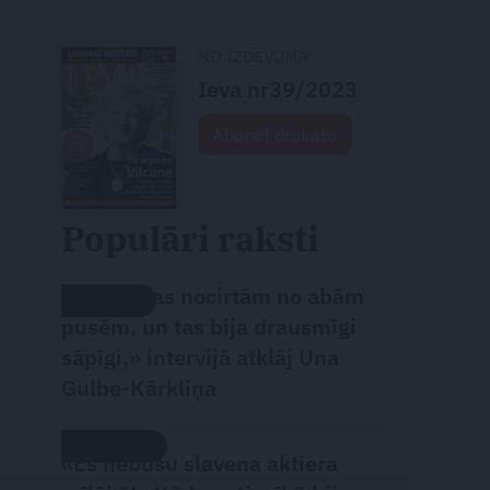
NO IZDEVUMA
Ieva nr39/2023
Abonēt drukāto
Populāri raksti
«Attiecības nocirtām no abām
INTERVIJA
pusēm, un tas bija drausmīgi
sāpīgi,» intervijā atklāj Una
Gulbe-Kārkliņa
SLAVENĪBAS
«Es nebūšu slavena aktiera