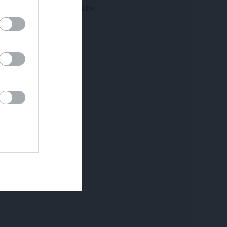
ļāvu sevi sist»