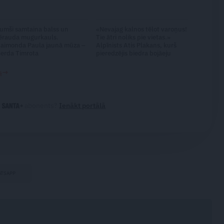
umši samtaina balss un
«Nevajag kalnos tēlot varoņus!
ērauda mugurkauls.
Tie ātri noliks pie vietas.»
aimonda Paula jaunā mūza –
Alpīnists Atis Plakans, kurš
erda Timrota
pieredzējis biedra bojāeju
→
s
i
abonents?
Ienākt portālā
TSAPP