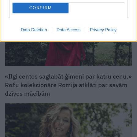
CONFIRM
Data Deletion
Data Access
Privacy Policy
«Ilgi centos saglabāt ģimeni par katru cenu.»
Rožu kolekcionāre Romija atklāti par savām
dzīves mācībām
INTERVIJA