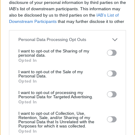
cīņa.» Lauris Dzelzītis par panikas lēkmēm,
disclosure of your personal information by third parties on the
vientulību un atgriešanos teātrī
IAB’s list of downstream participants. This information may
also be disclosed by us to third parties on the
IAB’s List of
Downstream Participants
that may further disclose it to other
PERSONISKS STĀSTS
third parties.
Personal Data Processing Opt Outs
I want to opt-out of the Sharing of my
personal data.
Opted In
I want to opt-out of the Sale of my
Personal Data.
Opted In
I want to opt-out of processing my
Personal Data for Targeted Advertising.
Diāna Zande: «Man nav kauns atzīt, ka biju
Opted In
attiecībās, kurās ļāvu sevi sist»
I want to opt-out of Collection, Use,
Retention, Sale, and/or Sharing of my
Personal Data that Is Unrelated with the
Purposes for which it was collected.
Opted In
PERSONĪBAS