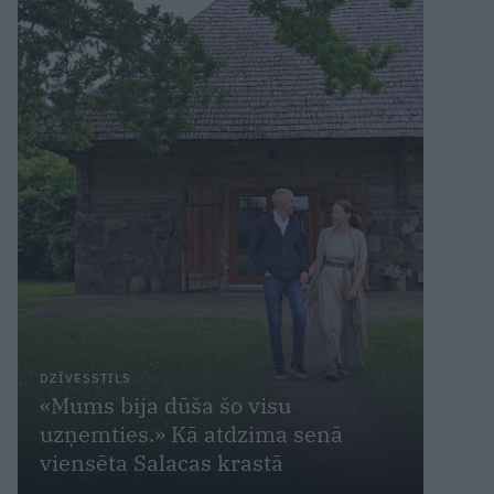
DZĪVESSTILS
«Mums bija dūša šo visu
uzņemties.» Kā atdzima senā
viensēta Salacas krastā