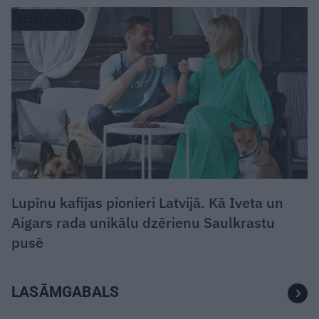
DZĪVESSTILS
Lupīnu kafijas pionieri Latvijā. Kā Iveta un
Aigars rada unikālu dzērienu Saulkrastu
pusē
LASĀMGABALS