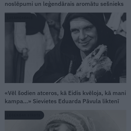
noslēpumi un leģendārais aromātu sešnieks
LASĀMGABALS
«Vēl šodien atceros, kā Eidis kvēloja, kā mani
kampa…» Sievietes Eduarda Pāvula liktenī
LEĢENDAS STĀSTS