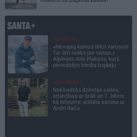
notikums vai pagātnes palieka?
TAVS ĀRSTS
s!
«Manā kabinetā bijusi teju visa
Liepāja.» Ārste Ingrīda
Gardovska par vairāk nekā 50
gadiem medicīnā
ATTIECĪBAS
Ko darīt, ja esi kopā ar
pieauguša vīrieša ķermenī
r
noslēpušos puišeli?
ATRADUMS
Virziens – jūra: Lauderu