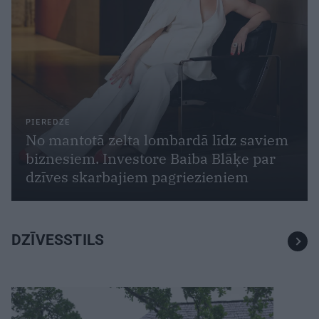
PIEREDZE
No mantotā zelta lombardā līdz saviem
biznesiem. Investore Baiba Blāķe par
dzīves skarbajiem pagriezieniem
DZĪVESSTILS