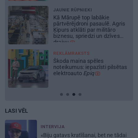
REKLĀMRAKSTS
No kā ir atkarīgas elektroauto
uzlādes izmaksas? Skaidro
Viršu eksperti
s
LASI VĒL
INTERVIJA
«Biju gatavs kratīšanai, bet ne tādai