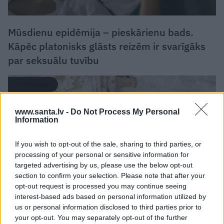
Mūsdienu epidēmija – pieskārienu bads.
Kāpēc platonisks glāsts reizēm ir svarīgāks
par seksuālu tuvību
PERSONĪBAS
www.santa.lv -
Do Not Process My Personal
Information
If you wish to opt-out of the sale, sharing to third parties, or
processing of your personal or sensitive information for
targeted advertising by us, please use the below opt-out
section to confirm your selection. Please note that after your
opt-out request is processed you may continue seeing
interest-based ads based on personal information utilized by
us or personal information disclosed to third parties prior to
«Mana eksistences forma kopš bērnības –
your opt-out. You may separately opt-out of the further