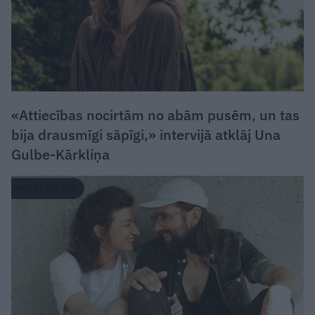
«Attiecības nocirtām no abām pusēm, un tas
bija drausmīgi sāpīgi,» intervijā atklāj Una
Gulbe-Kārkliņa
MĪLASSTĀSTS