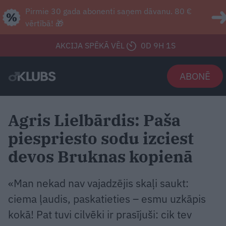
Pirmie 30 gada abonenti saņem dāvanu. 80 €
vērtībā! 🎁
AKCIJA SPĒKĀ VĒL
0D 9H 59S
ABONĒ
Agris Lielbārdis: Paša
piespriesto sodu izciest
devos Bruknas kopienā
«Man nekad nav vajadzējis skaļi saukt:
ciema ļaudis, paskatieties – esmu uzkāpis
kokā! Pat tuvi cilvēki ir prasījuši: cik tev