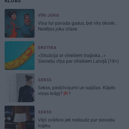
KLUBS
VĪRI JOKO
Viņa tur pavada gadus, bet vīrs tikmēr…
Nedēļas joku izlase
EROTIKA
«Situācija ar vīriešiem traģiska…»
Sieviešu cīņa par
vīriešiem Latvijā
(18+)
SEKSS
Sekss, piedzīvojumi un sajūtas.
Kāpēc
viņas krāpj?
8
SEKSS
Vējš svārkos
jeb nedaudz par sieviešu
loģiku