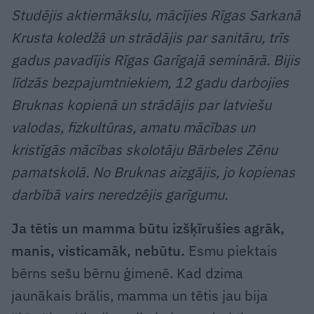
Studējis aktiermākslu, mācījies Rīgas Sarkanā
Krusta koledžā un strādājis par sanitāru, trīs
gadus pavadījis Rīgas Garīgajā seminārā. Bijis
līdzās bezpajumtniekiem, 12 gadu darbojies
Bruknas kopienā un strādājis par latviešu
valodas, fizkultūras, amatu mācības un
kristīgās mācības skolotāju Bārbeles Zēnu
pamatskolā. No Bruknas aizgājis, jo kopienas
darbībā vairs neredzējis garīgumu.
Ja tētis un mamma būtu izšķīrušies agrāk,
manis, visticamāk, nebūtu.
Esmu piektais
bērns sešu bērnu ģimenē. Kad dzima
jaunākais brālis, mamma un tētis jau bija