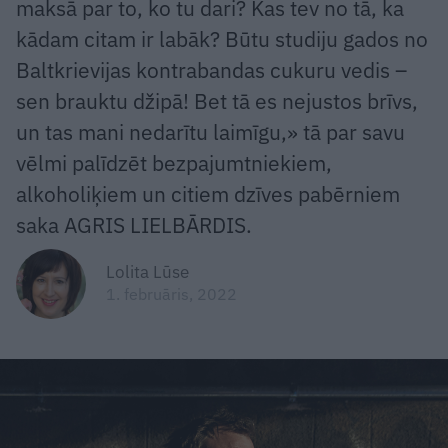
maksā par to, ko tu dari? Kas tev no tā, ka
kādam citam ir labāk? Būtu studiju gados no
Baltkrievijas kontrabandas cukuru vedis –
sen brauktu džipā! Bet tā es nejustos brīvs,
un tas mani nedarītu laimīgu,» tā par savu
vēlmi palīdzēt bezpajumtniekiem,
alkoholiķiem un citiem dzīves pabērniem
saka AGRIS LIELBĀRDIS.
Lolita Lūse
1. februāris, 2022