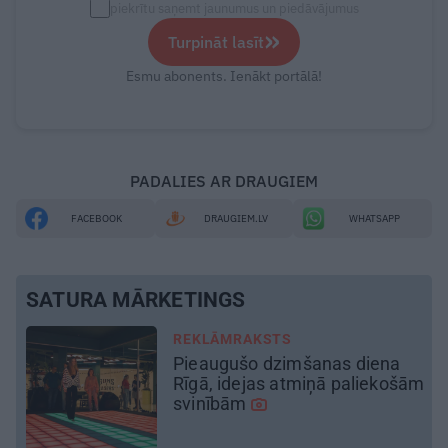
piekrītu saņemt jaunumus un piedāvājumus
»
Turpināt lasīt
Esmu abonents. Ienākt portālā!
PADALIES AR DRAUGIEM
FACEBOOK
DRAUGIEM.LV
WHATSAPP
SATURA MĀRKETINGS
REKLĀMRAKSTS
Daugaviņš par mīlestību pret
ām
Mercedes
un
kosmisko
jaunā
elektroauto pieredzi