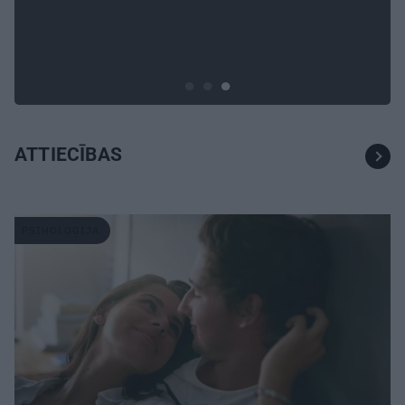
ģimenes bezbēdīgi laiskā
miera osta Pūrciemā
ATTIECĪBAS
PSIHOLOĢIJA