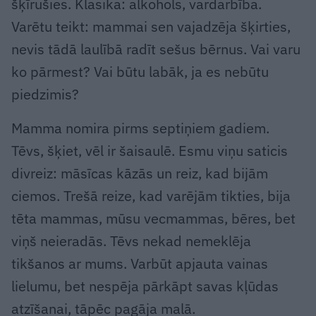
šķīrušies. Klasika: alkohols, vardarbība.
Varētu teikt: mammai sen vajadzēja šķirties,
nevis tādā laulībā radīt sešus bērnus. Vai varu
ko pārmest? Vai būtu labāk, ja es nebūtu
piedzimis?
Mamma nomira pirms septiņiem gadiem.
Tēvs, šķiet, vēl ir šaisaulē. Esmu viņu saticis
divreiz: māsīcas kāzās un reiz, kad bijām
ciemos. Trešā reize, kad varējām tikties, bija
tēta mammas, mūsu vecmammas, bēres, bet
viņš neieradās. Tēvs nekad nemeklēja
tikšanos ar mums. Varbūt apjauta vainas
lielumu, bet nespēja pārkāpt savas kļūdas
atzīšanai, tāpēc pagāja malā.