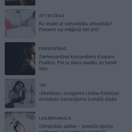
ATTIECĪBAS
Ko iesākt ar
vienaldzību attiecībās?
Pieņemt vai mēģināt tikt ārā?
PERSONĪBAS
Zemessardzes komandieris Kaspars
Pudāns: Pat ja sieva raudās, es tomēr
iešu
18+
«Ekstāzes» zvaigznes Lindas Kalniņas
erotiskais izaicinājums žurnālā
Klubs
LASĀMGABALS
Olimpiskās spēles – prestižs sporta