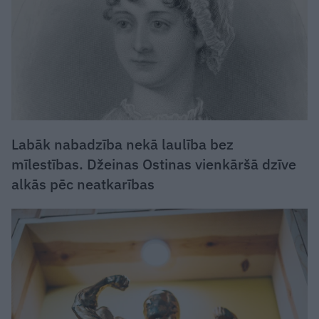
Labāk nabadzība nekā laulība bez
mīlestības. Džeinas Ostinas vienkāršā dzīve
alkās pēc neatkarības