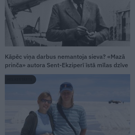
Kāpēc viņa darbus nemantoja sieva? «Mazā
prinča» autora Sent-Ekziperī īstā mīlas dzīve
MĪLASSTĀSTS