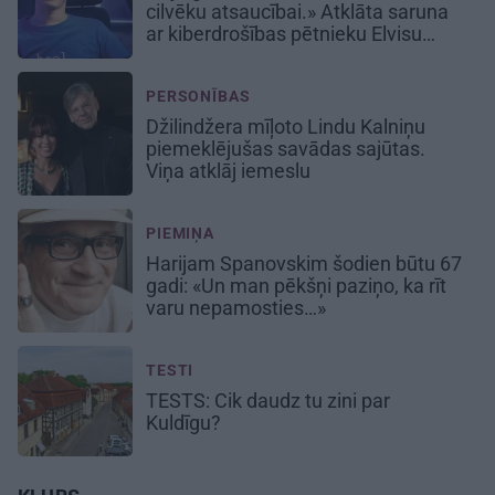
cilvēku atsaucībai.» Atklāta saruna
ar kiberdrošības pētnieku Elvisu
Strazdiņu
PERSONĪBAS
Džilindžera mīļoto Lindu Kalniņu
piemeklējušas savādas sajūtas.
Viņa atklāj iemeslu
PIEMIŅA
Harijam Spanovskim šodien būtu 67
gadi:
«Un man pēkšņi paziņo, ka rīt
varu nepamosties…»
TESTI
TESTS:
Cik daudz tu zini par
Kuldīgu?