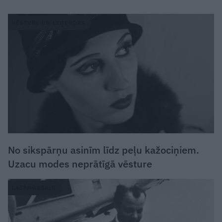
VĒSTURE UN LEĢENDAS
No sikspārņu asinīm līdz peļu kažociņiem.
Uzacu modes neprātīgā vēsture
LASĀMGABALS