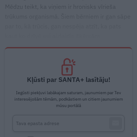
Mēdzu teikt, ka viņiem ir hronisks vīrieša
trūkums organismā. Šiem bērniem ir gan sāpe
par to, kā trūcis, gan nespēja atzīt, ka pats
kaut ko dzīvē esi aizlaidis šķērsām.
Kļūsti par SANTA+ lasītāju!
Iegūsti piekļuvi labākajam saturam, jaunumiem par Tev
interesējošām tēmām, podkāstiem un citiem jaunumiem
mūsu portālā