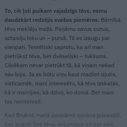
To, cik ļoti puikam vajadzīgs tēvs, esmu
daudzkārt redzējis svešos piemēros.
Bērnībā
tēvu meklēju mežā. Paņēmu savus suņus,
uztaisīju loku un – purvā. Tā es izaugu par
vienpati. Teorētiski saprotu, ka arī man
pietrūkst tēva, bet dvēseliski – tukšums.
Cilvēkam nevar pietrūkt tā, kā viņam nekad
nav bijis. Ja es būtu viņu kaut mazliet izjutis,
visticamāk, mani interesētu, kā tēvs izskatās,
kā ir mainījies, kā dzīvo, ko domā. Bet mani
tas neinteresē.
Kad Bruknā manā paspārnē nonāca pusaudži,
kas auguši bez tēva, iedomājos arī par sevi.