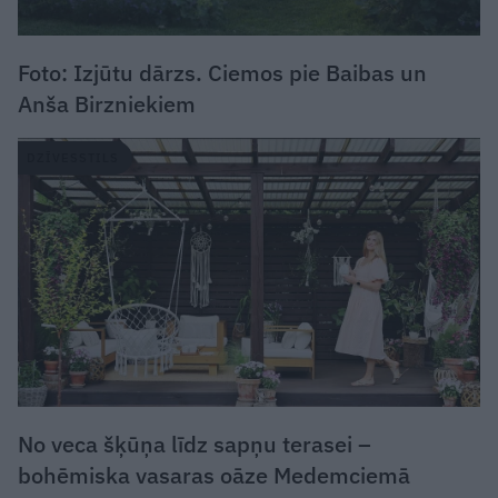
Foto: Izjūtu dārzs. Ciemos pie Baibas un
Anša Birzniekiem
DZĪVESSTILS
No veca šķūņa līdz sapņu terasei –
bohēmiska vasaras oāze Medemciemā