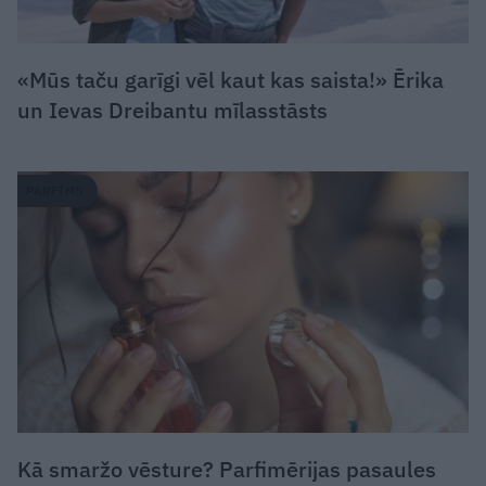
«Mūs taču garīgi vēl kaut kas saista!» Ērika
un Ievas Dreibantu mīlasstāsts
PARFĪMS
Kā smaržo vēsture? Parfimērijas pasaules