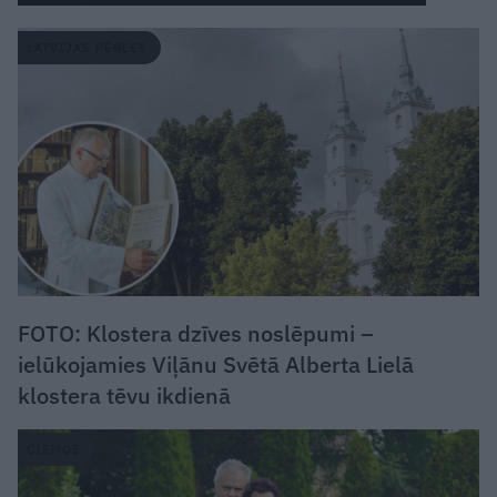
LATVIJAS PĒRLES
FOTO: Klostera dzīves noslēpumi –
ielūkojamies Viļānu Svētā Alberta Lielā
klostera tēvu ikdienā
CIEMOS