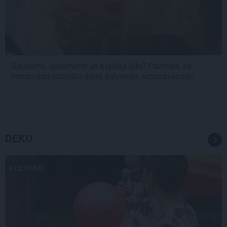
Sausums, apsārtums un kaprīza āda? Pazīmes, ka
nemanāmi sabojāts ādas galvenais aizsargvairogs
DEKO
KULTŪRA