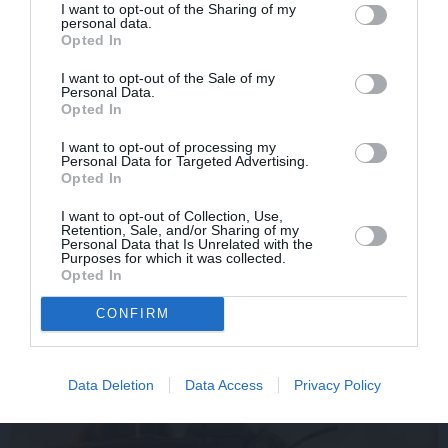
I want to opt-out of the Sharing of my
personal data.
Opted In
I want to opt-out of the Sale of my
Personal Data.
Opted In
I want to opt-out of processing my
Personal Data for Targeted Advertising.
Opted In
Par ko sievas priekšā visu mūžu jutās vainīgs dzejnieks
Jānis Peters
I want to opt-out of Collection, Use,
Retention, Sale, and/or Sharing of my
Personal Data that Is Unrelated with the
Purposes for which it was collected.
Opted In
IEVAS VESELĪBA
CONFIRM
AKTUĀLI
Data Deletion
Data Access
Privacy Policy