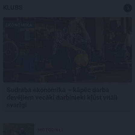
KLUBS
EKONOMIKA
Sudraba ekonomika – kāpēc darba
devējiem vecāki darbinieki kļūst vitāli
svarīgi
MOTOCIKLI