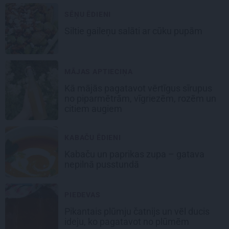
SĒŅU ĒDIENI
Siltie gaileņu salāti
ar cūku pupām
MĀJAS APTIECIŅA
Kā mājās pagatavot vērtīgus sīrupus
no piparmētrām, vīgriezēm, rozēm un
citiem augiem
KABAČU ĒDIENI
Kabaču un paprikas zupa
– gatava
nepilnā pusstundā
PIEDEVAS
Pikantais
plūmju čatnijs
un vēl ducis
ideju, ko pagatavot no plūmēm