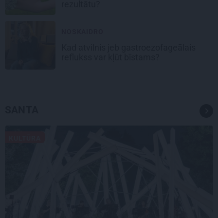
rezultātu?
NOSKAIDRO
Kad atvilnis jeb gastroezofageālais
reflukss var kļūt bīstams?
SANTA
KULTŪRA