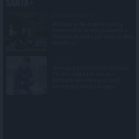
LEĢENDAS STĀSTS
Mistika un atrastie radi. Kā
«Likteņa līdumnieki» mainīja
la
pašu aktieru dzīves
INTERVIJA
Grūtāk par atkailināšanos ir
pieņemt sevi. Aktrise Katrīna
Kreile par depresiju, mobingu un
ceļu līdz lielajām lomām
INTERVIJA
Tumši samtaina balss un
tērauda mugurkauls. Raimonda
Paula jaunā mūza – Gerda
Timrota