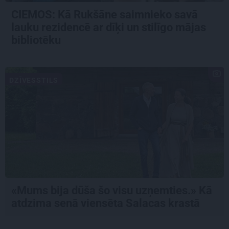
CIEMOS: Kā Rukšāne saimnieko savā
lauku rezidencē ar dīķi un stilīgo mājas
bibliotēku
DZĪVESSTILS
«Mums bija dūša šo visu uzņemties.» Kā
atdzima senā viensēta Salacas krastā