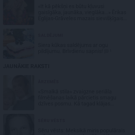
«It kā pēkšņi es būtu kļuvusi
gaisīgāka, jaunāka, vieglāka…» Ērikas
Eglijas-Grāveles mazais sievišķīgais
noslēpums
SALDĒJUMI
Siera kūkas
saldējums
ar ogu
pildījumu. Brīvdienu sapnis!
1
JAUNĀKIE RAKSTI
ĀRZEMĒS
«Smalkā stila» zvaigzne seriāla
filmēšanas laikā pārcietis smagu
dzīves posmu. Kā tagad klājas
Emetam?
SĒRU VĒSTS
Sēru vēsts: Meksikā miris populārais