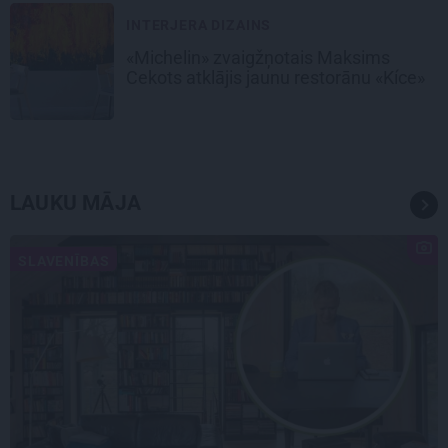
INTERJERA DIZAINS
«Michelin» zvaigžņotais Maksims
Cekots atklājis jaunu restorānu «Kíce»
LAUKU MĀJA
SLAVENĪBAS