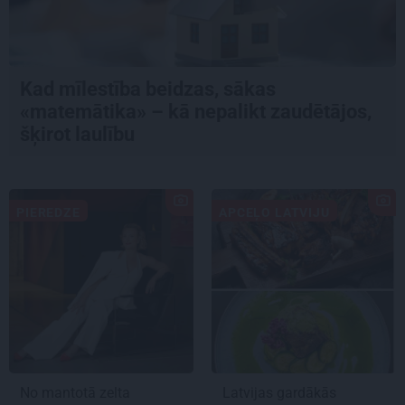
Kad mīlestība beidzas, sākas
«matemātika» – kā nepalikt zaudētājos,
šķirot laulību
PIEREDZE
APCEĻO LATVIJU
No mantotā zelta
Latvijas gardākās