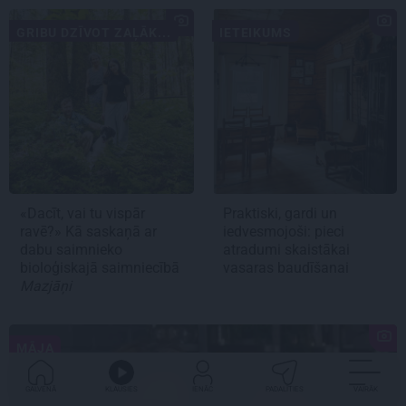
GRIBU DZĪVOT ZAĻĀK...
IETEIKUMS
«Dacīt, vai tu vispār
Praktiski, gardi un
ravē?» Kā saskaņā ar
iedvesmojoši: pieci
dabu saimnieko
atradumi skaistākai
bioloģiskajā saimniecībā
vasaras baudīšanai
Mazjāņi
MĀJA
GALVENĀ
KLAUSIES
IENĀC
PADALĪTIES
VAIRĀK