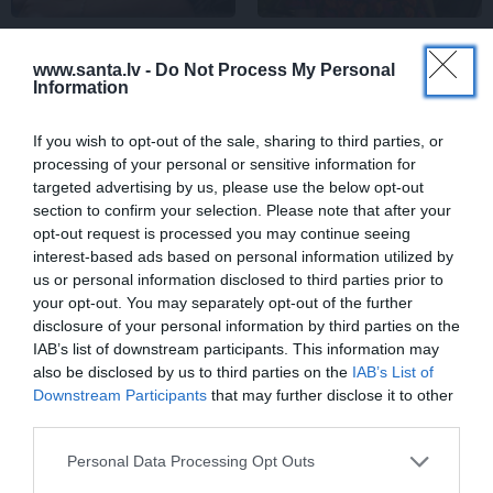
Edvards Strazdiņš atklāti
«It kā pēkšņi es būtu
pasaka, ko domā par
kļuvusi gaisīgāka,
www.santa.lv -
Do Not Process My Personal
Bumbieri. Neparasta
jaunāka, vieglāka…»
Information
saruna ar šlāgermūzikas
Ērikas Eglijas-Grāveles
princi
mazais sievišķīgais
If you wish to opt-out of the sale, sharing to third parties, or
noslēpums
processing of your personal or sensitive information for
targeted advertising by us, please use the below opt-out
section to confirm your selection. Please note that after your
ATTIECĪBAS
opt-out request is processed you may continue seeing
interest-based ads based on personal information utilized by
us or personal information disclosed to third parties prior to
your opt-out. You may separately opt-out of the further
disclosure of your personal information by third parties on the
IAB’s list of downstream participants. This information may
also be disclosed by us to third parties on the
IAB’s List of
Downstream Participants
that may further disclose it to other
third parties.
Personal Data Processing Opt Outs