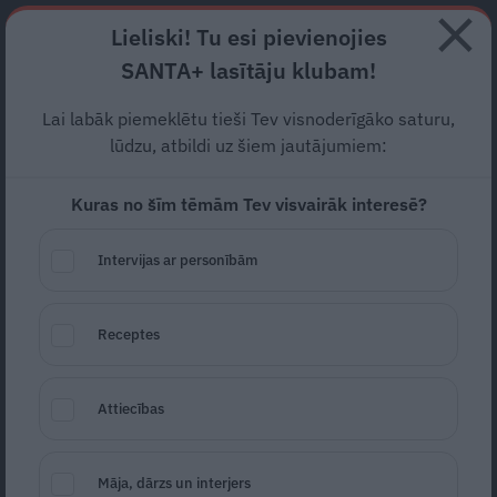
Abonē
Lieliski! Tu esi pievienojies
SANTA+ lasītāju klubam!
RECEPTES
NODERĪGI
JAUNĀKAIS
POPULĀRĀKAIS
Lai labāk piemeklētu tieši Tev visnoderīgāko saturu,
Masļeņica klāt! 10 receptes
lūdzu, atbildi uz šiem jautājumiem:
pankūku svētkiem
Kuras no šīm tēmām Tev visvairāk interesē?
RECEPTES
25.03.2019
Intervijas ar personībām
Receptes
Attiecības
Māja, dārzs un interjers