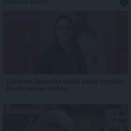
PRIVĀTĀ DZĪVE
ASTROLOĢIJA
Elizabete Zagorska atklāj, kādēļ sestdien
jāvelk melnas drēbes
PIEMIŅAS STĀSTS