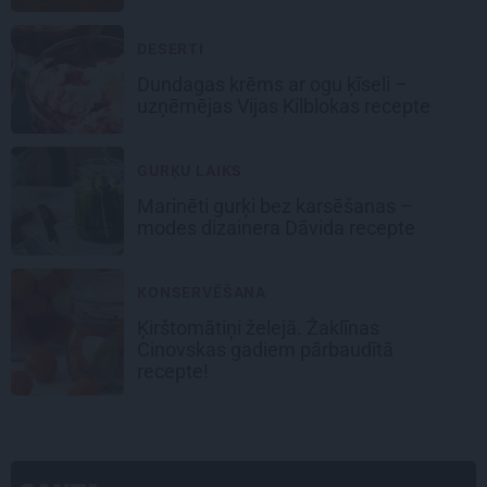
DESERTI
Dundagas
krēms ar ogu ķīseli
–
uzņēmējas Vijas Kilblokas recepte
GURĶU LAIKS
Marinēti gurķi bez karsēšanas –
modes dizainera Dāvida recepte
KONSERVĒŠANA
Ķirštomātiņi
želejā. Žaklīnas
Cinovskas gadiem pārbaudītā
recepte!