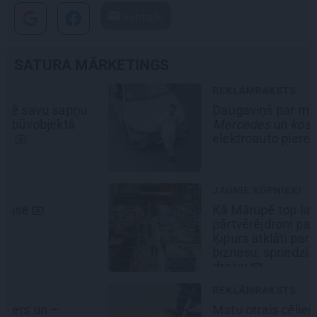
Santa.lv
SATURA MĀRKETINGS
REKLĀMRAKSTS
Daugaviņš par mīlestību pret
Mercedes
un
kosmisko
jaunā
elektroauto pieredzi
JAUNIE RŪPNIEKI
Kā Mārupē top labākie
pārtvērējdroni pasaulē. Agris
Ķipurs atklāti par militāro
biznesu, spriedzi un dzīves
draivu
REKLĀMRAKSTS
Matu otrais cēliens