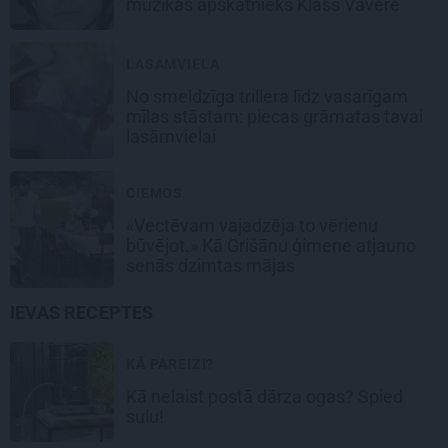
mūzikas apskatnieks Klāss Vāvere
LASĀMVIELA
No smeldzīga trillera līdz vasarīgam
mīlas stāstam: piecas grāmatas tavai
lasāmvielai
CIEMOS
«Vectēvam vajadzēja to vērienu
būvējot.» Kā Grišānu ģimene atjauno
senās dzimtas mājas
IEVAS RECEPTES
KĀ PAREIZI?
Kā nelaist postā dārza ogas? Spied
sulu!