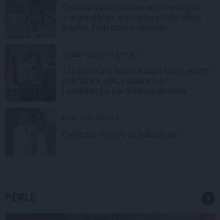
Goblina aizraujošākie moto maršruti
– leģendārais instruktors Ģirts Vilnis
iesaka, kurp doties šovasar
STARPVALSTU ATTIEC...
«Ja atzīstam lietas, kādas tās ir, esam
kaili lauka vidū.» Gabrieļus
Landsberģis par Baltijas drošību
REKLĀMRAKSTS
Ceļvedis vīrietim ar lieko svaru
PĒRLE