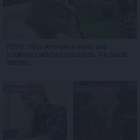
FOTO:
Vijas Artmanes meita
ļauj
ielūkoties aktrises vasarnīcā. Tik daudz
atmiņu…
ŠLĀGERMŪZIKA
DZIMŠANAS DIENA