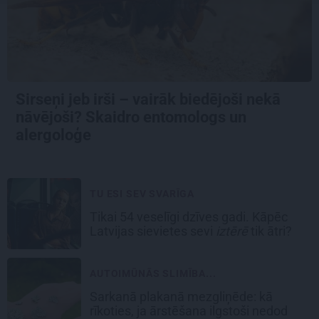
Sirseņi jeb irši – vairāk biedējoši nekā
nāvējoši? Skaidro entomologs un
alergoloģe
TU ESI SEV SVARĪGA
Tikai 54 veselīgi dzīves gadi. Kāpēc
Latvijas sievietes sevi
iztērē
tik ātri?
AUTOIMŪNĀS SLIMĪBA...
Sarkanā plakanā mezgliņēde: kā
rīkoties, ja ārstēšana ilgstoši nedod