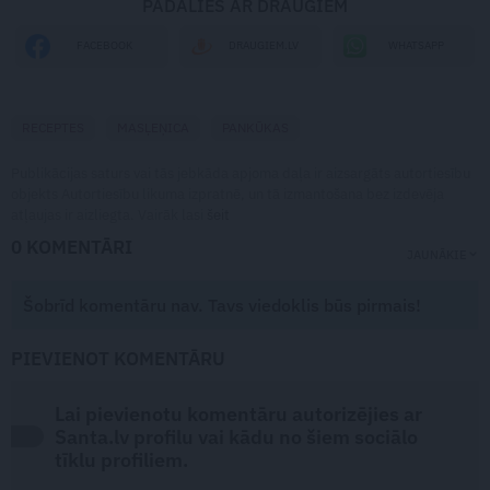
PADALIES AR DRAUGIEM
WHATSAPP
FACEBOOK
DRAUGIEM.LV
RECEPTES
MASĻEŅICA
PANKŪKAS
Publikācijas saturs vai tās jebkāda apjoma daļa ir aizsargāts autortiesību
objekts Autortiesību likuma izpratnē, un tā izmantošana bez izdevēja
atļaujas ir aizliegta. Vairāk lasi
šeit
0 KOMENTĀRI
JAUNĀKIE
Šobrīd komentāru nav. Tavs viedoklis būs pirmais!
PIEVIENOT KOMENTĀRU
Lai pievienotu komentāru autorizējies ar
Santa.lv profilu vai kādu no šiem sociālo
tīklu profiliem.