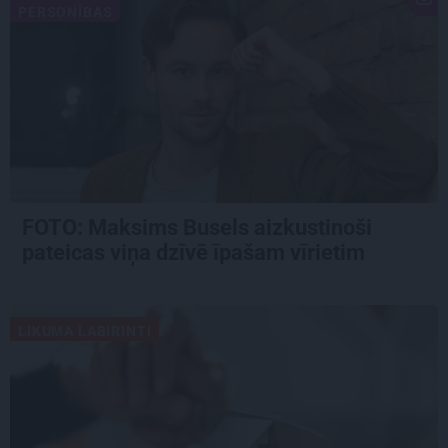
PERSONĪBAS
FOTO: Maksims Busels aizkustinoši
pateicas viņa dzīvē īpašam vīrietim
LIKUMA LABIRINTI