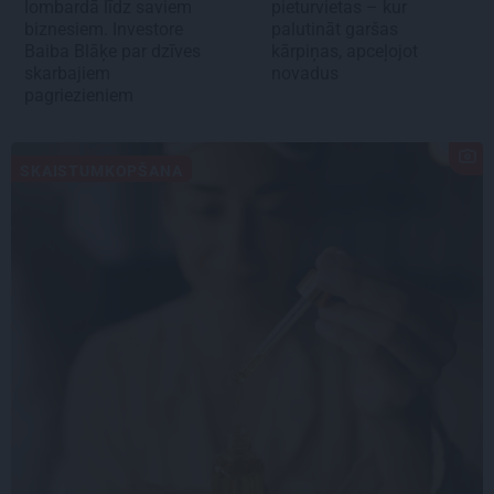
lombardā līdz saviem
pieturvietas – kur
biznesiem. Investore
palutināt garšas
Baiba Blāķe par dzīves
kārpiņas, apceļojot
skarbajiem
novadus
pagriezieniem
SKAISTUMKOPŠANA