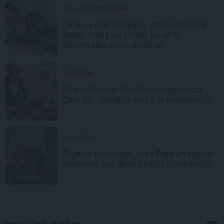
STILA NOSLĒPUMI
Ja tev patīk Natālijas Jansones stils:
lietas, rotas un zīmoli, ko vērts
aizņemties savai ikdienai
VASARA
Nokavēju sapulci, atvēru nepareizo
čatu un… nonācu mežā ar priekšnieci!
KULTŪRA
Ērģeles pludmalē, cirks Rīgā un teātris
Valmierā: kur doties šajās brīvdienās?