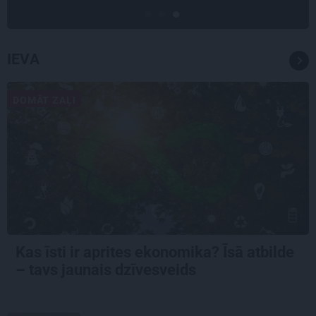
IEVA
DOMĀT ZAĻI
Kas īsti ir aprites ekonomika? Īsā atbilde
– tavs jaunais dzīvesveids