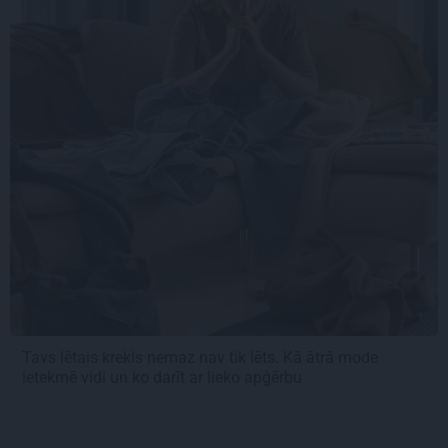
Tavs lētais krekls nemaz nav tik lēts. Kā ātrā mode
ietekmē vidi un ko darīt ar lieko apģērbu