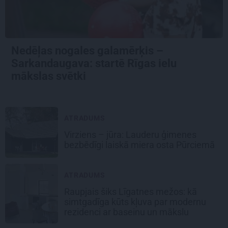
Nedēļas nogales galamērķis –
Sarkandaugava: startē Rīgas ielu
mākslas svētki
ATRADUMS
Virziens – jūra: Lauderu ģimenes
bezbēdīgi laiskā miera osta Pūrciemā
ATRADUMS
Raupjais šiks Līgatnes mežos: kā
simtgadīga kūts kļuva par modernu
rezidenci ar baseinu un mākslu