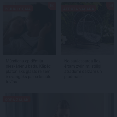
PSIHOLOĢIJA
ATPŪTA VASARĀ
Mūsdienu epidēmija –
No saulessarga līdz
pieskārienu bads. Kāpēc
ērtam zvilnim: stilīgi
platonisks glāsts reizēm
atradumi dārzam un
ir svarīgāks par seksuālu
pludmalei
tuvību
KOPĀ ZAĻĀK