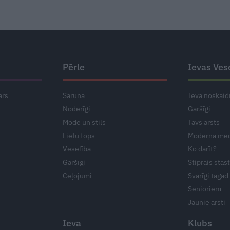
Pērle
Ievas Ves
ārs
Saruna
Ieva noskaid
Noderīgi
Garšīgi
Mode un stils
Tavs ārsts
Lietu tops
Modernā med
Veselība
Ko darīt?
Garšīgi
Stiprais stās
Ceļojumi
Svarīgi tagad
Senioriem
Jaunie ārsti
Ieva
Klubs