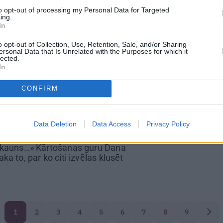
: «Tie mums mājās ir vienmēr!»
to opt-out of processing my Personal Data for Targeted
ing.
In
o opt-out of Collection, Use, Retention, Sale, and/or Sharing
ersonal Data that Is Unrelated with the Purposes for which it
E
lected.
In
i
uz zupām
!» – rakstnieks Ēriks
tklāj savu ikdienas ēdienkarti
CONFIRM
Data Deletion
Data Access
Privacy Policy
 kauns…»
Kārtošanas guru Dana
ka to, par ko citi izvēlas klusēt
1
2
3
4
5
6
7
8
9
Nāk