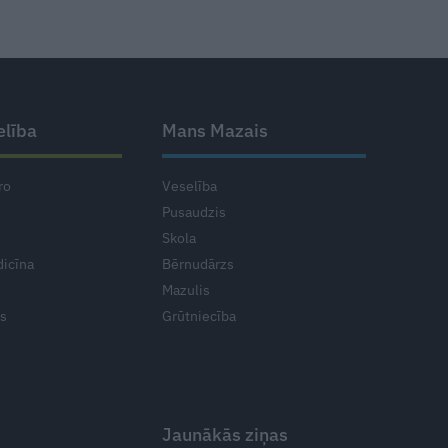
elība
Mans Mazais
ro
Veselība
Pusaudzis
Skola
icīna
Bērnudārzs
Mazulis
ts
Grūtniecība
Jaunākās ziņas