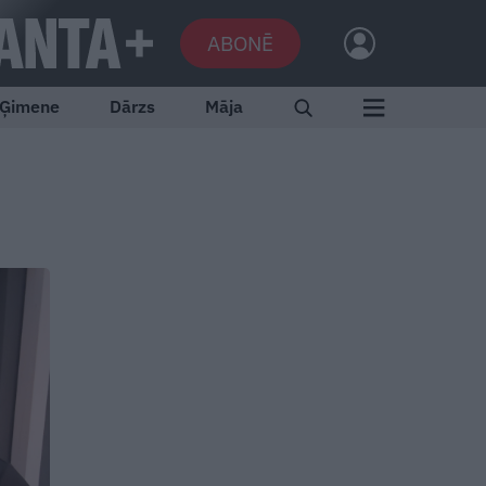
ABONĒ
Ģimene
Dārzs
Māja