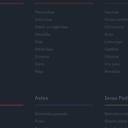
Personības
Sarunas
Intervijas
Kluba meite
Stāsti un leģendas
Dzīvesstils
Veselība
Auto
Stils
Lietu tops
Attiecības
Gadžeti
Ģimene
Vēsture
Dārzs
Vīri joko
Māja
Pieredze
Astes
Ievas Pa
Dzīvnieku pasaule
Netradicionā
Putni
Stiprie stāsti