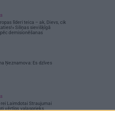
AS
ropas līderi teica – ak, Dievs, cik
katies!» Siliņas sievišķīgā
 pēc demisionēšanas
ina Ņeznamova:
Es dzīves
AS
rei Laimdotai Straujumai
oti vērtīgs vaļasprieks