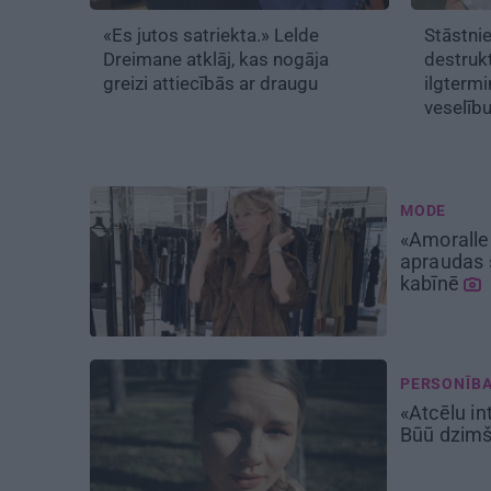
«Es jutos satriekta.» Lelde
Stāstni
Dreimane atklāj, kas nogāja
destruk
greizi attiecībās ar draugu
ilgtermi
veselīb
MODE
«Amoralle
apraudas 
kabīnē
PERSONĪB
«Atcēlu in
Būū dzimš