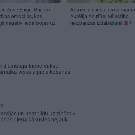
ece Zane Eniņa:
Bailes ir
Aktrise un sešu bērnu mam
tīvas emocijas, kas
Aurēlija Anužīte:
Mīlestība
ņā negatīvi iedarbojas uz
neizpaužas izdabāšanā
4
u
» dibinātāja Inese Vakse
smalka veikala pielaikošanas
AS
tervijas un neatbildu uz ziņām.»
anas diena sākusies nejauki