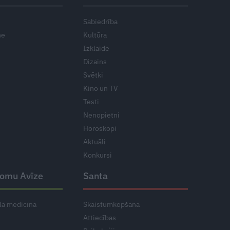
Sabiedrība
ne
Kultūra
Izklaide
Dizains
Svētki
Kino un TV
Testi
Nenopietni
Horoskopi
Aktuāli
Konkursi
domu Avīze
Santa
lā medicīna
Skaistumkopšana
Attiecības