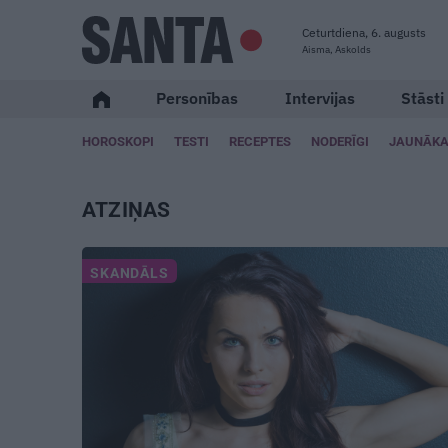
Ceturtdiena, 6. augusts
Aisma, Askolds
Personības
Intervijas
Stāsti
HOROSKOPI
TESTI
RECEPTES
NODERĪGI
JAUNĀKA
ATZIŅAS
SKANDĀLS