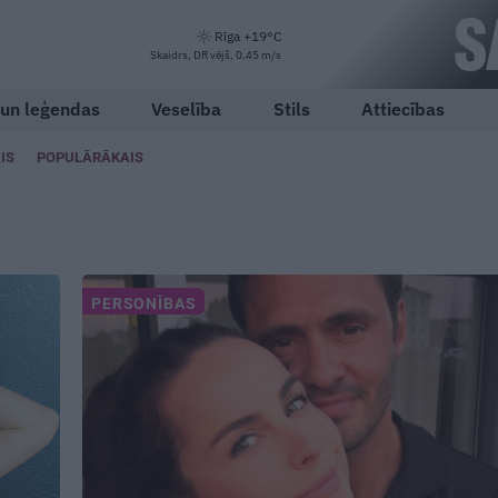
Rīga +19°C
Skaidrs, DR vējš, 0.45 m/s
 un leģendas
Veselība
Stils
Attiecības
IS
POPULĀRĀKAIS
PERSONĪBAS