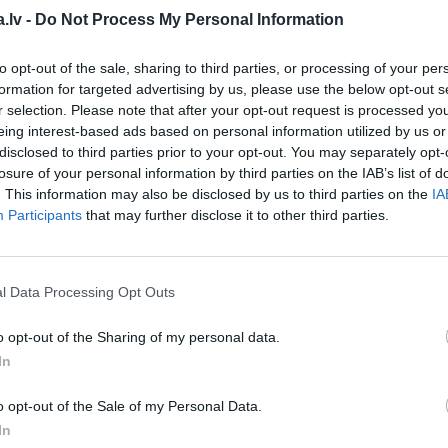
.lv -
Do Not Process My Personal Information
to opt-out of the sale, sharing to third parties, or processing of your per
formation for targeted advertising by us, please use the below opt-out s
r selection. Please note that after your opt-out request is processed y
 man, kad sāku kļūt dumjš!»
iņa pārsteidzošās atziņas 70.
eing interest-based ads based on personal information utilized by us or
disclosed to third parties prior to your opt-out. You may separately opt-
losure of your personal information by third parties on the IAB’s list of
. This information may also be disclosed by us to third parties on the
IA
Participants
that may further disclose it to other third parties.
AS
ūti neko nenožēloju…» Noras
tklātākā intervija par dzīvi un
l Data Processing Opt Outs
o opt-out of the Sharing of my personal data.
In
o opt-out of the Sale of my Personal Data.
irmais
atklāj savus 3 mīļākos
In