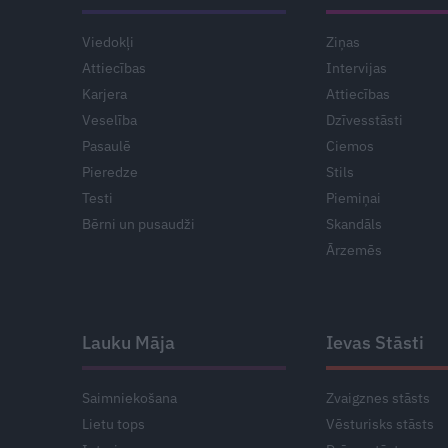
Viedokļi
Ziņas
Attiecības
Intervijas
Karjera
Attiecības
Veselība
Dzīvesstāsti
Pasaulē
Ciemos
Pieredze
Stils
Testi
Piemiņai
Bērni un pusaudži
Skandāls
Ārzemēs
Lauku Māja
Ievas Stāsti
Saimniekošana
Zvaigznes stāsts
Lietu tops
Vēsturisks stāsts