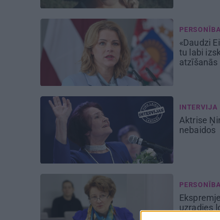
PERSONĪB
«Daudzi Ei
tu labi izs
atzīšanās
INTERVIJA
Aktrise Ņ
nebaidos
PERSONĪB
Ekspremje
uzradies ļ