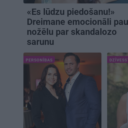
«Es lūdzu piedošanu!»
Dreimane emocionāli pa
nožēlu par skandalozo
sarunu
PERSONĪBAS
DZĪVES