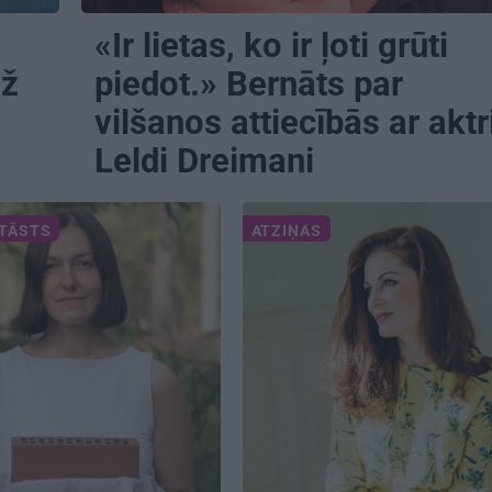
«Ir lietas, ko ir ļoti grūti
už
piedot.» Bernāts par
vilšanos attiecībās ar aktr
Leldi Dreimani
STĀSTS
ATZIŅAS