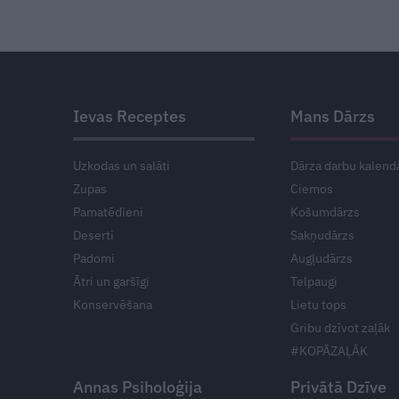
Ievas Receptes
Mans Dārzs
Uzkodas un salāti
Dārza darbu kalend
Zupas
Ciemos
Pamatēdieni
Košumdārzs
Deserti
Sakņudārzs
Padomi
Augļudārzs
Ātri un garšīgi
Telpaugi
Konservēšana
Lietu tops
Gribu dzīvot zaļāk
#KOPĀZAĻĀK
Annas Psiholoģija
Privātā Dzīve