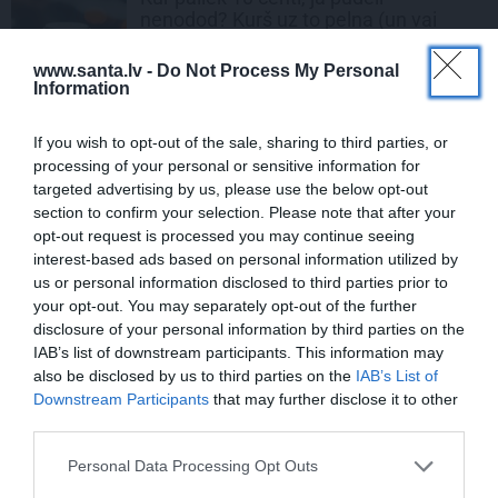
nenodod? Kurš uz to pelna (un vai
vispār pelna)
www.santa.lv -
Do Not Process My Personal
Information
MĀJAS TĪRĪŠANA
Indīgais «svaigums»: ko patiesībā
If you wish to opt-out of the sale, sharing to third parties, or
nodara sadzīves ķīmija?
processing of your personal or sensitive information for
targeted advertising by us, please use the below opt-out
section to confirm your selection. Please note that after your
KOPĀ ZAĻĀK
opt-out request is processed you may continue seeing
interest-based ads based on personal information utilized by
Vai apģērbs var būt arī kaitīgs?
us or personal information disclosed to third parties prior to
Atbilde tevi pārsteigs!
your opt-out. You may separately opt-out of the further
disclosure of your personal information by third parties on the
IAB’s list of downstream participants. This information may
TESTI
also be disclosed by us to third parties on the
IAB’s List of
TESTS: Eko-grēcinieks vai vides
Downstream Participants
that may further disclose it to other
bruņinieks? Cik
zaļš
tu esi mājās?
third parties.
Personal Data Processing Opt Outs
ILGTSPĒJA