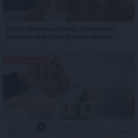
FOTO: Maksims Busels aizkustinoši
pateicas viņa dzīvē īpašam vīrietim
LIKUMA LABIRINTI
Kad mīlestība beidzas, sākas
GALVENĀ
KLAUSIES
IENĀC
PADALĪTIES
VAIRĀK
«matemātika» – kā nepalikt zaudētājos,