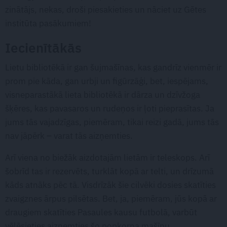
zinātājs, nekas, droši piesakieties un nāciet uz Gētes
institūta pasākumiem!
Iecienītākās
Lietu bibliotēkā ir gan šujmašīnas, kas gandrīz vienmēr ir
prom pie kāda, gan urbji un figūrzāģi, bet, iespējams,
visneparastākā lieta bibliotēkā ir dārza un dzīvžoga
šķēres, kas pavasaros un rudeņos ir ļoti pieprasītas. Ja
jums tās vajadzīgas, piemēram, tikai reizi gadā, jums tās
nav jāpērk – varat tās aizņemties.
Arī viena no biežāk aizdotajām lietām ir teleskops. Arī
šobrīd tas ir rezervēts, turklāt kopā ar telti, un drīzumā
kāds atnāks pēc tā. Visdrīzāk šie cilvēki dosies skatīties
zvaigznes ārpus pilsētas. Bet, ja, piemēram, jūs kopā ar
draugiem skatīties Pasaules kausu futbolā, varbūt
vēlēsieties aizņemties šo popkorna mašīnu