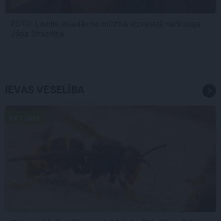
FOTO: Ļaudis atvadās no mūžībā aizsauktā narkologa
Jāņa Strazdiņa
IEVAS VESELĪBA
AKTUĀLI