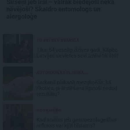
Sirseņi jeb irši – vairāk biedējoši nekā
nāvējoši? Skaidro entomologs un
alergoloģe
TU ESI SEV SVARĪGA
Tikai 54 veselīgi dzīves gadi. Kāpēc
Latvijas sievietes sevi
iztērē
tik ātri?
AUTOIMŪNĀS SLIMĪBA...
Sarkanā plakanā mezgliņēde: kā
rīkoties, ja ārstēšana ilgstoši nedod
rezultātu?
NOSKAIDRO
Kad atvilnis jeb gastroezofageālais
reflukss var kļūt bīstams?