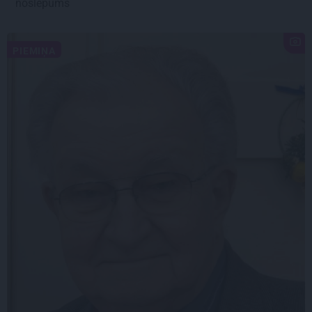
noslēpums
PIEMIŅA