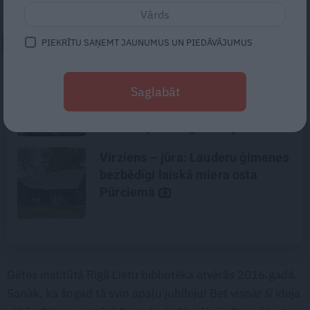
NEPALAID GARĀM!
PIEKRĪTU SAŅEMT JAUNUMUS UN PIEDĀVĀJUMUS
Kāpēc mēs rūpējamies par
Saglabāt
bērniem, vīru un vecākiem, bet
sevi atstājam pēdējā vietā?
Skaidro psiholoģe Marija
Ābeltiņa
Virziens – jūra: Lauderu ģimenes
bezbēdīgi laiskā miera osta
Pūrciemā
Gētes institūtā Rīgā Lietu bibliotēka atvērās 2016.gadā.
Sanāk, ka šogad tā svin apaļu jubileju! Bet vispār šī ideja