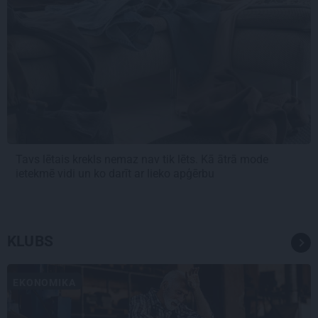
Tavs lētais krekls nemaz nav tik lēts. Kā ātrā mode
ietekmē vidi un ko darīt ar lieko apģērbu
KLUBS
EKONOMIKA