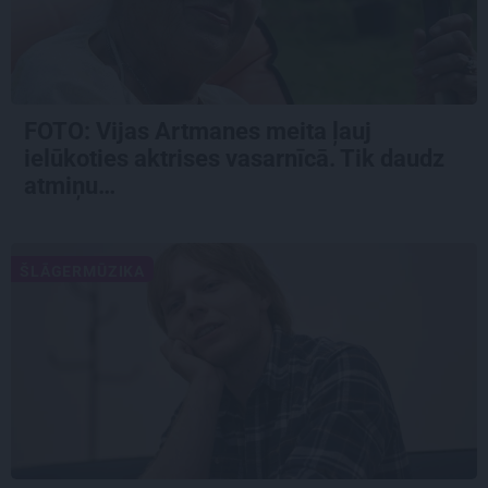
FOTO:
Vijas Artmanes meita
ļauj
ielūkoties aktrises vasarnīcā. Tik daudz
atmiņu…
ŠLĀGERMŪZIKA