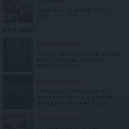
DĀRZA DARBI
Kā pareizi veidot un apgriezt ķiršu
vainagu pēc ražas
KOPĀ ZAĻĀK
GRIBU DZĪVOT ZAĻĀK...
Rīgas centrā tapis jauns ielu mākslas
darbs – šķelmīgajai vardītei ir
nopietns vēstījums
GRIBU DZĪVOT ZAĻĀK...
Katrs piektais hektārs jau ir «tīrs»:
noskaidrots, kuros Latvijas novados
un pagastos saimnieko viszaļāk
GRIBU DZĪVOT ZAĻĀK...
Kur paliek 10 centi, ja pudeli