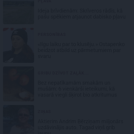
PĻAVA
Ideja brīvdienām: Skrīveros rādīs, kā
pašu spēkiem atjaunot dabisko pļavu
PERSONĪBAS
«Ilgu laiku par to klusēju.» Ostapenko
beidzot atbild uz pārmetumiem par
svaru
GRIBU DZĪVOT ZAĻĀK...
Bez nepatīkamām smakām un
mušām: 6 vienkārši ieteikumi, kā
vasarā viegli šķirot bio atkritumus
ZIŅAS
Aktierim Andrim Bērziņam miljonārs
uzdāvinājis auto. Tagad viņš grib
jaunu…