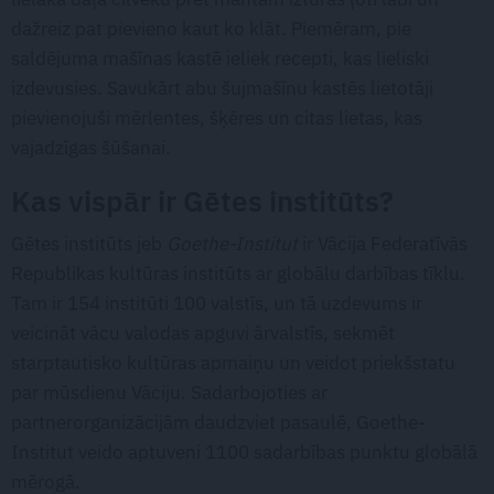
dažreiz pat pievieno kaut ko klāt. Piemēram, pie
saldējuma mašīnas kastē ieliek recepti, kas lieliski
izdevusies. Savukārt abu šujmašīnu kastēs lietotāji
pievienojuši mērlentes, šķēres un citas lietas, kas
vajadzīgas šūšanai.
Kas vispār ir Gētes institūts?
Gētes institūts jeb
Goethe-Institut
ir Vācija Federatīvās
Republikas kultūras institūts ar globālu darbības tīklu.
Tam ir 154 institūti 100 valstīs, un tā uzdevums ir
veicināt vācu valodas apguvi ārvalstīs, sekmēt
starptautisko kultūras apmaiņu un veidot priekšstatu
par mūsdienu Vāciju. Sadarbojoties ar
partnerorganizācijām daudzviet pasaulē, Goethe-
Institut veido aptuveni 1100 sadarbības punktu globālā
mērogā.