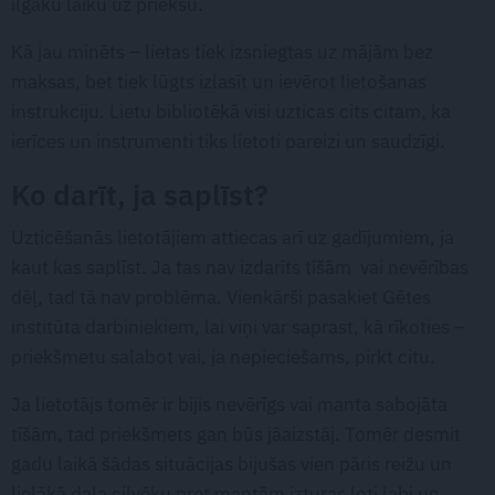
ilgāku laiku uz priekšu.
Kā jau minēts – lietas tiek izsniegtas uz mājām bez
maksas, bet tiek lūgts izlasīt un ievērot lietošanas
instrukciju. Lietu bibliotēkā visi uzticas cits citam, ka
ierīces un instrumenti tiks lietoti pareizi un saudzīgi.
Ko darīt, ja saplīst?
Uzticēšanās lietotājiem attiecas arī uz gadījumiem, ja
kaut kas saplīst. Ja tas nav izdarīts tīšām vai nevērības
dēļ, tad tā nav problēma. Vienkārši pasakiet Gētes
institūta darbiniekiem, lai viņi var saprast, kā rīkoties –
priekšmetu salabot vai, ja nepieciešams, pirkt citu.
Ja lietotājs tomēr ir bijis nevērīgs vai manta sabojāta
tīšām, tad priekšmets gan būs jāaizstāj. Tomēr desmit
gadu laikā šādas situācijas bijušas vien pāris reižu un
lielākā daļa cilvēku pret mantām izturas ļoti labi un