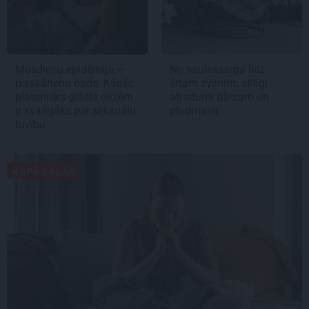
Mūsdienu epidēmija –
No saulessarga līdz
pieskārienu bads. Kāpēc
ērtam zvilnim: stilīgi
platonisks glāsts reizēm
atradumi dārzam un
ir svarīgāks par seksuālu
pludmalei
tuvību
KOPĀ ZAĻĀK