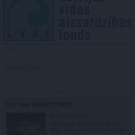
Rakstu sērija tapusi ar Latvijas vides aizsardzības fonda finansiālu
atbalstu.
GRIBU DZĪVOT ZAĻĀK
Publikācijas saturs vai tās jebkāda apjoma daļa ir aizsargāts autortiesību
objekts Autortiesību likuma izpratnē, un tā izmantošana bez izdevēja
atļaujas ir aizliegta. Vairāk lasi
šeit
SATURA MĀRKETINGS
REKLĀMRAKSTS
Kāpēc tieši tagad ir labākais
ām
laiks doties uz Pakrojas muižas