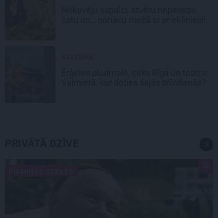
Nokavēju sapulci, atvēru nepareizo
čatu un… nonācu mežā ar priekšnieci!
KULTŪRA
Ērģeles pludmalē, cirks Rīgā un teātris
Valmierā: kur doties šajās brīvdienās?
PRIVĀTĀ DZĪVE
PIEMIŅAS STĀSTS