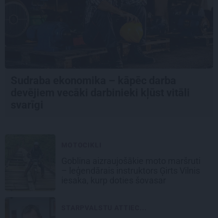
Sudraba ekonomika – kāpēc darba
devējiem vecāki darbinieki kļūst vitāli
svarīgi
MOTOCIKLI
Goblina aizraujošākie moto maršruti
– leģendārais instruktors Ģirts Vilnis
iesaka, kurp doties šovasar
STARPVALSTU ATTIEC...