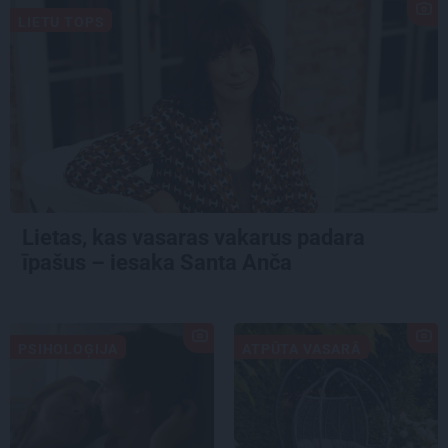
LIETU TOPS
Lietas, kas vasaras vakarus padara
īpašus – iesaka Santa Anča
PSIHOLOĢIJA
ATPŪTA VASARĀ