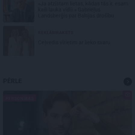
«Ja atzīstam lietas, kādas tās ir, esam
kaili lauka vidū.» Gabrieļus
Landsberģis par Baltijas drošību
REKLĀMRAKSTS
Ceļvedis vīrietim ar lieko svaru
PĒRLE
PERSONĪBAS