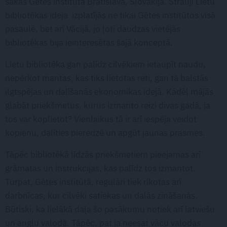
sākās Gētes institūtā Bratislavā, Slovākijā. Strauji Lietu
bibliotēkas ideja izplatījās ne tikai Gētes institūtos visā
pasaulē, bet arī Vācijā, jo ļoti daudzas vietējās
bibliotēkas bija ieinteresētas šajā konceptā.
Lietu bibliotēka gan palīdz cilvēkiem ietaupīt naudu,
nepērkot mantas, kas tiks lietotas reti, gan tā balstās
ilgtspējas un dalīšanās ekonomikas idejā. Kādēļ mājās
glabāt priekšmetus, kurus izmanto reizi divas gadā, ja
tos var koplietot? Vienlaikus tā ir arī iespēja veidot
kopienu, dalīties pieredzē un apgūt jaunas prasmes.
Tāpēc bibliotēkā līdzās priekšmetiem pieejamas arī
grāmatas un instrukcijas, kas palīdz tos izmantot.
Turpat, Gētes institūtā, regulāri tiek rīkotas arī
darbnīcas, kur cilvēki satiekas un dalās zināšanās.
Būtiski, ka lielākā daļa šo pasākumu notiek arī latviešu
un angļu valodā. Tāpēc, pat ja neesat vācu valodas