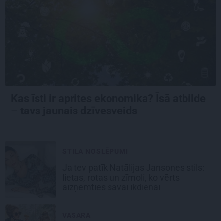
Kas īsti ir aprites ekonomika? Īsā atbilde
– tavs jaunais dzīvesveids
STILA NOSLĒPUMI
Ja tev patīk Natālijas Jansones stils:
lietas, rotas un zīmoli, ko vērts
aizņemties savai ikdienai
VASARA