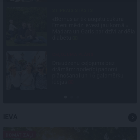
STIPRAIS STĀSTS
s
«Bērnus ar tik augstu cukura
līmeni mēdz ievest jau komā.»
Madara un Gatis par dzīvi ar dēla
diabētu
CEĻOJUMA PLĀNS
Draudzeņu ceļojums bez
drāmām: noderīgi padomi
plānošanai un 16 galamērķu
idejas
IEVA
DOMĀT ZAĻI