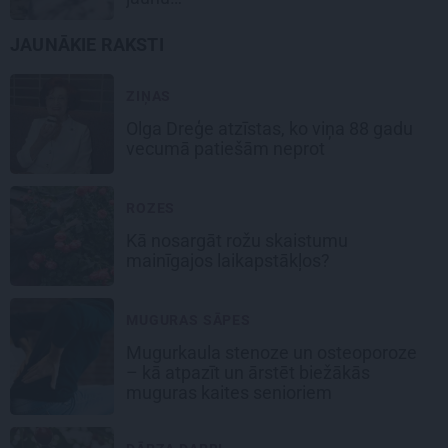
JAUNĀKIE RAKSTI
ZIŅAS
Olga Dreģe atzīstas, ko viņa 88 gadu
vecumā patiešām neprot
ROZES
Kā nosargāt rožu skaistumu
mainīgajos laikapstākļos?
MUGURAS SĀPES
Mugurkaula stenoze un osteoporoze
– kā atpazīt un ārstēt biežākās
muguras kaites senioriem