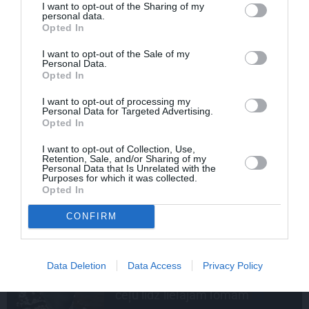
I want to opt-out of the Sharing of my
Aigars Nords par
Rimi
Rīgas
personal data.
maratona zaļajām aizkulisēm:
Opted In
plogings un jauni meži
I want to opt-out of the Sale of my
Personal Data.
Opted In
DABAS AIZSARDZĪBA
Savā krūzē, lūdzu! Kāpēc šis
I want to opt-out of processing my
Personal Data for Targeted Advertising.
vienkāršais lūgums gadā tev ietaupīs
Opted In
gandrīz 146 eiro
I want to opt-out of Collection, Use,
Retention, Sale, and/or Sharing of my
Personal Data that Is Unrelated with the
Purposes for which it was collected.
Opted In
CONFIRM
INTERVIJA
Grūtāk par atkailināšanos ir
Data Deletion
Data Access
Privacy Policy
pieņemt sevi. Aktrise Katrīna
Kreile par depresiju, mobingu un
ceļu līdz lielajām lomām