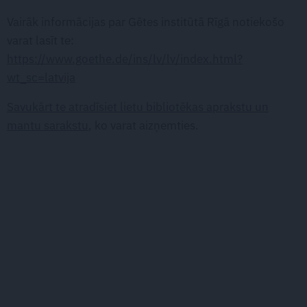
Vairāk informācijas par Gētes institūtā Rīgā notiekošo
varat lasīt te:
https://www.goethe.de/ins/lv/lv/index.html?
wt_sc=latvija
Savukārt te atradīsiet lietu bibliotēkas aprakstu un
mantu sarakstu
, ko varat aizņemties.