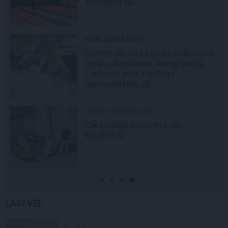
Ziedu festivālu?
REKLĀMRAKSTS
em
Pirts sezonas izlase
MĀJA
Līga un Ēriks būvē savu sapņu
māju: Brīdis, kad būvobjektā
ienāk māju izjūta
LASI VĒL