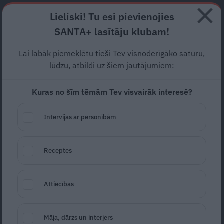
Abonē
Lieliski! Tu esi pievienojies
SANTA+ lasītāju klubam!
RECEPTES
NODERĪGI
JAUNĀKAIS
POPULĀRĀKAIS
Lai labāk piemeklētu tieši Tev visnoderīgāko saturu,
Kāpēc glabāt mājās ierīces,
lūdzu, atbildi uz šiem jautājumiem:
ko vajag divreiz gadā? Kā
Kuras no šīm tēmām Tev visvairāk interesē?
strādā Lietu bibliotēka Rīgā
Intervijas ar personībām
GRIBU DZĪVOT ZAĻĀK
30.06.2026
Receptes
Iveta Dzērve
iveta.dzerve@santa.lv
Attiecības
Māja, dārzs un interjers