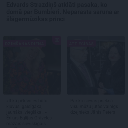
Edvards Strazdiņš atklāti pasaka, ko
domā par Bumbieri. Neparasta saruna ar
šlāgermūzikas princi
DZIMŠANAS DIENA
ATTIECĪBAS
«It kā pēkšņi es būtu
Par ko sievas priekšā
kļuvusi gaisīgāka,
visu mūžu jutās vainīgs
jaunāka, vieglāka…»
dzejnieks Jānis Peters
Ērikas Eglijas-Grāveles
mazais sievišķīgais