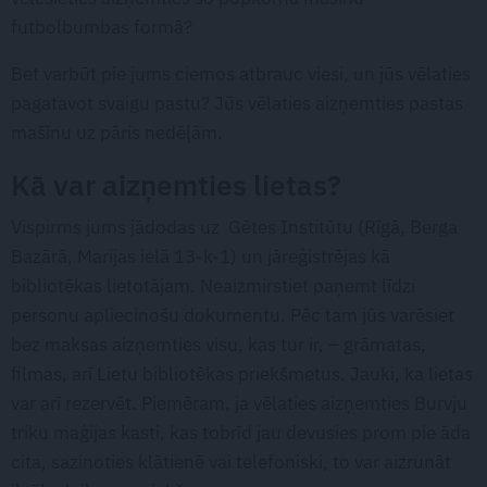
futbolbumbas formā?
Bet varbūt pie jums ciemos atbrauc viesi, un jūs vēlaties
pagatavot svaigu pastu? Jūs vēlaties aizņemties pastas
mašīnu uz pāris nedēļām.
Kā var aizņemties lietas?
Vispirms jums jādodas uz Gētes Institūtu (Rīgā, Berga
Bazārā, Marijas ielā 13-k-1) un jāreģistrējas kā
bibliotēkas lietotājam. Neaizmirstiet paņemt līdzi
personu apliecinošu dokumentu. Pēc tam jūs varēsiet
bez maksas aizņemties visu, kas tur ir, – grāmatas,
filmas, arī Lietu bibliotēkas priekšmetus. Jauki, ka lietas
var arī rezervēt. Piemēram, ja vēlaties aizņemties Burvju
triku maģijas kasti, kas tobrīd jau devusies prom pie āda
cita, sazinoties klātienē vai telefoniski, to var aizrunāt