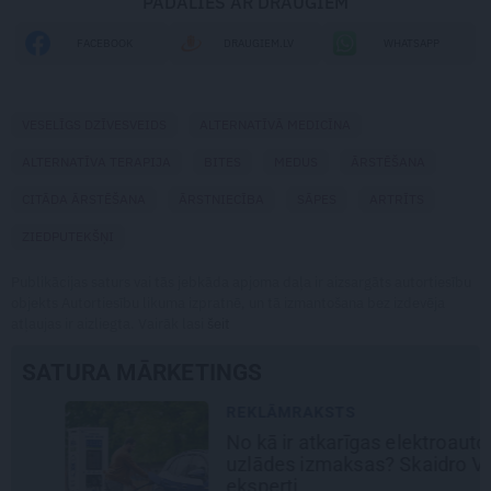
PADALIES AR DRAUGIEM
FACEBOOK
DRAUGIEM.LV
WHATSAPP
VESELĪGS DZĪVESVEIDS
ALTERNATĪVĀ MEDICĪNA
ALTERNATĪVA TERAPIJA
BITES
MEDUS
ĀRSTĒŠANA
CITĀDA ĀRSTĒŠANA
ĀRSTNIECĪBA
SĀPES
ARTRĪTS
ZIEDPUTEKŠŅI
Publikācijas saturs vai tās jebkāda apjoma daļa ir aizsargāts autortiesību
objekts Autortiesību likuma izpratnē, un tā izmantošana bez izdevēja
atļaujas ir aizliegta. Vairāk lasi
šeit
SATURA MĀRKETINGS
REKLĀMRAKSTS
No kā ir atkarīgas elektroauto
uzlādes izmaksas? Skaidro Viršu
eksperti