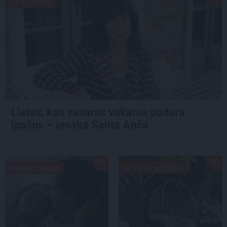
LIETU TOPS
Lietas, kas vasaras vakarus padara
īpašus – iesaka Santa Anča
PSIHOLOĢIJA
ATPŪTA VASARĀ