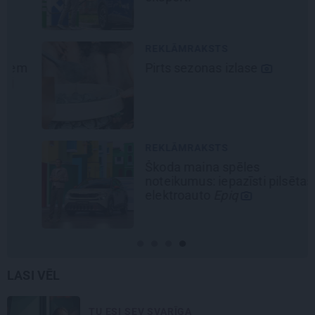
REKLĀMRAKSTS
Pirts sezonas izlase
REKLĀMRAKSTS
Škoda maina spēles
noteikumus: iepazīsti pilsētas
elektroauto
Epiq
LASI VĒL
TU ESI SEV SVARĪGA