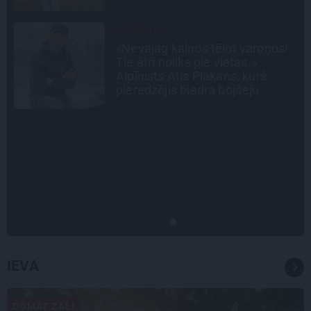
STIPRAIS STĀSTS
«Bērnus ar tik augstu cukura
līmeni mēdz ievest jau komā.»
Madara un Gatis par dzīvi ar dēla
diabētu
LEĢENDAS STĀSTS
Mistika un atrastie radi. Kā
«Likteņa līdumnieki» mainīja
pašu aktieru dzīves
IEVA
DOMĀT ZAĻI