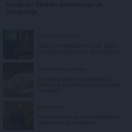
nāvējoši? Skaidro entomologs un
alergoloģe
TU ESI SEV SVARĪGA
Tikai 54 veselīgi dzīves gadi. Kāpēc
Latvijas sievietes sevi
iztērē
tik ātri?
AUTOIMŪNĀS SLIMĪBA...
Sarkanā plakanā mezgliņēde: kā
rīkoties, ja ārstēšana ilgstoši nedod
rezultātu?
NOSKAIDRO
Kad atvilnis jeb gastroezofageālais
reflukss var kļūt bīstams?