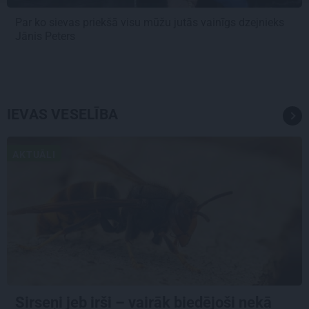
Par ko sievas priekšā visu mūžu jutās vainīgs dzejnieks
Jānis Peters
IEVAS VESELĪBA
AKTUĀLI
Sirseņi jeb irši – vairāk biedējoši nekā