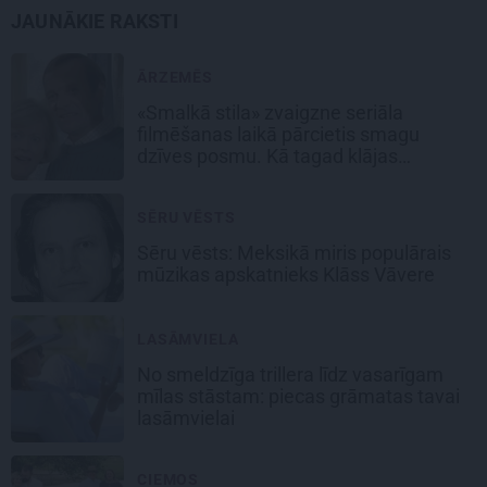
JAUNĀKIE RAKSTI
ĀRZEMĒS
«Smalkā stila» zvaigzne seriāla
filmēšanas laikā pārcietis smagu
dzīves posmu. Kā tagad klājas
Emetam?
SĒRU VĒSTS
Sēru vēsts: Meksikā miris populārais
mūzikas apskatnieks Klāss Vāvere
LASĀMVIELA
No smeldzīga trillera līdz vasarīgam
mīlas stāstam: piecas grāmatas tavai
lasāmvielai
CIEMOS