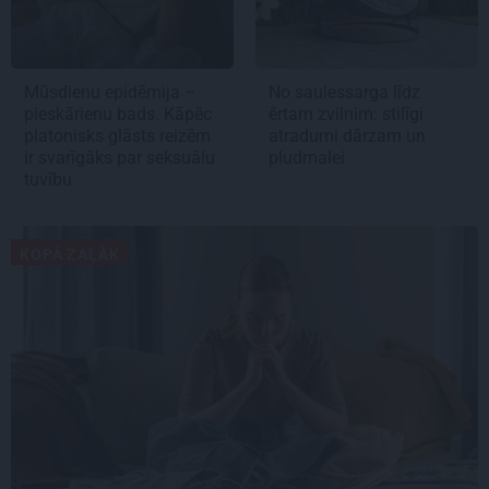
Mūsdienu epidēmija –
No saulessarga līdz
pieskārienu bads. Kāpēc
ērtam zvilnim: stilīgi
platonisks glāsts reizēm
atradumi dārzam un
ir svarīgāks par seksuālu
pludmalei
tuvību
KOPĀ ZAĻĀK