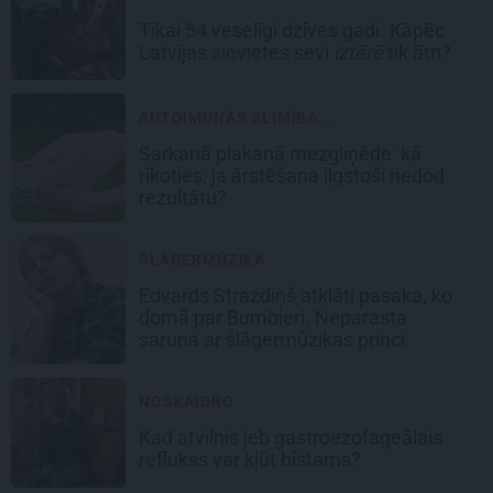
Tikai 54 veselīgi dzīves gadi. Kāpēc
Latvijas sievietes sevi
iztērē
tik ātri?
AUTOIMŪNĀS SLIMĪBA...
Sarkanā plakanā mezgliņēde: kā
rīkoties, ja ārstēšana ilgstoši nedod
rezultātu?
ŠLĀGERMŪZIKA
Edvards Strazdiņš atklāti pasaka, ko
domā par Bumbieri. Neparasta
saruna ar šlāgermūzikas princi
NOSKAIDRO
Kad atvilnis jeb gastroezofageālais
reflukss var kļūt bīstams?