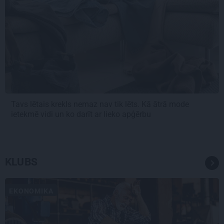
Tavs lētais krekls nemaz nav tik lēts. Kā ātrā mode
ietekmē vidi un ko darīt ar lieko apģērbu
KLUBS
EKONOMIKA