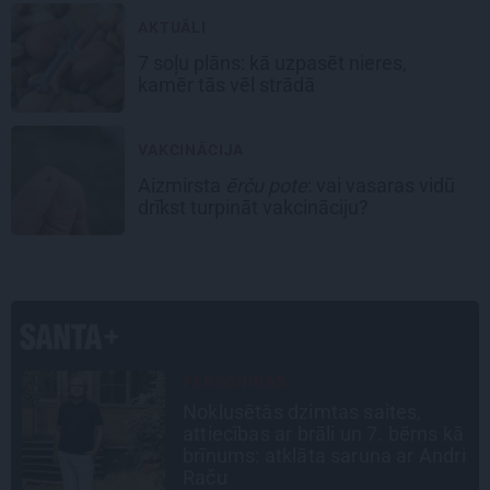
AKTUĀLI
7 soļu plāns: kā uzpasēt nieres,
kamēr tās vēl strādā
VAKCINĀCIJA
Aizmirsta
ērču pote
: vai vasaras vidū
drīkst turpināt vakcināciju?
SLAVENĪBU MĪLUĻI
«Cilvēki mēdz sāpināt, bet suns
ā
mīl, neskatoties ne uz ko.»
i
Nikolaja Puzikova un sievas
Gitas mīlules – Faira un Late