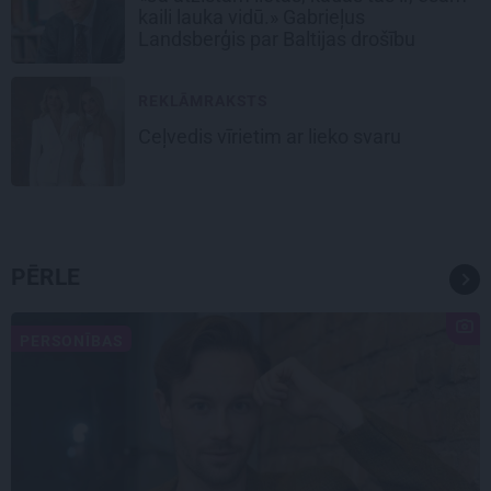
kaili lauka vidū.» Gabrieļus
Landsberģis par Baltijas drošību
REKLĀMRAKSTS
Ceļvedis vīrietim ar lieko svaru
PĒRLE
PERSONĪBAS