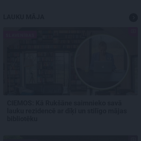
LAUKU MĀJA
SLAVENĪBAS
CIEMOS: Kā Rukšāne saimnieko savā
lauku rezidencē ar dīķi un stilīgo mājas
bibliotēku