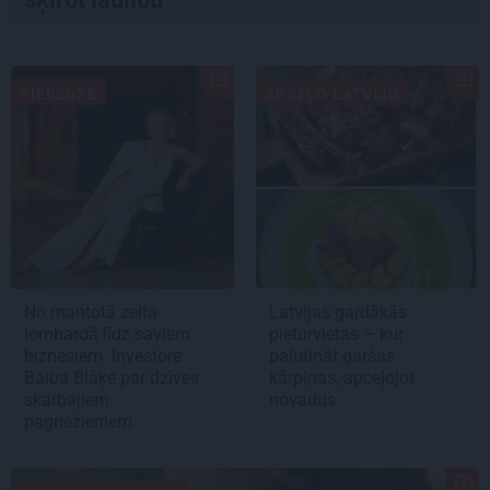
PIEREDZE
APCEĻO LATVIJU
No mantotā zelta
Latvijas gardākās
lombardā līdz saviem
pieturvietas – kur
biznesiem. Investore
palutināt garšas
Baiba Blāķe par dzīves
kārpiņas, apceļojot
skarbajiem
novadus
pagriezieniem