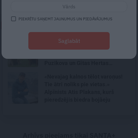
kaites arī izārstēt.
PIEKRĪTU SAŅEMT JAUNUMUS UN PIEDĀVĀJUMUS
NEPALAID GARĀM!
«Suņa mūžs ir īss – gribas, lai
Saglabāt
viņš piedzīvo pēc iespējas
vairāk.» Ciemos pie Nikolaja
Puzikova un Gitas Hertas
mīlulēm
«Nevajag kalnos tēlot varoņus!
Tie ātri noliks pie vietas.»
Alpīnists Atis Plakans, kurš
pieredzējis biedra bojāeju
Arhīvs pieejams tikai SANTA+