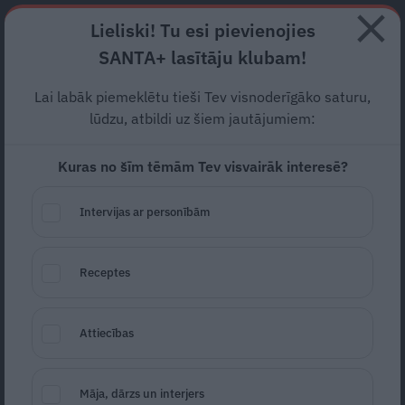
Abonē
Lieliski! Tu esi pievienojies
SANTA+ lasītāju klubam!
RECEPTES
NODERĪGI
JAUNĀKAIS
POPULĀRĀKAIS
Lai labāk piemeklētu tieši Tev visnoderīgāko saturu,
Dakteres bites.
Vai zini, kas
lūdzu, atbildi uz šiem jautājumiem:
ir apiterapija?
Kuras no šīm tēmām Tev visvairāk interesē?
VESELĪGS DZĪVESVEIDS
29.05.2023
Intervijas ar personībām
Vija Stepiņa-Baikova
Receptes
Attiecības
Māja, dārzs un interjers