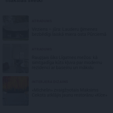
mākslas svētki
ATRADUMS
Virziens – jūra: Lauderu ģimenes
bezbēdīgi laiskā miera osta Pūrciemā
ATRADUMS
Raupjais šiks Līgatnes mežos: kā
simtgadīga kūts kļuva par modernu
rezidenci ar baseinu un mākslu
INTERJERA DIZAINS
«Michelin» zvaigžņotais Maksims
Cekots atklājis jaunu restorānu «Kíce»