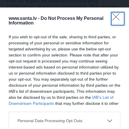
FOTO:
Vijas Artmanes meita
ļauj
ielūkoties aktrises vasarnīcā. Tik daudz
atmiņu…
www.santa.lv -
Do Not Process My Personal
Information
If you wish to opt-out of the sale, sharing to third parties, or
ŠLĀGERMŪZIKA
DZIMŠANAS DIENA
processing of your personal or sensitive information for
targeted advertising by us, please use the below opt-out
section to confirm your selection. Please note that after your
opt-out request is processed you may continue seeing
interest-based ads based on personal information utilized by
us or personal information disclosed to third parties prior to
your opt-out. You may separately opt-out of the further
disclosure of your personal information by third parties on the
IAB’s list of downstream participants. This information may
Edvards Strazdiņš atklāti
«It kā pēkšņi es būtu
also be disclosed by us to third parties on the
IAB’s List of
pasaka, ko domā par
kļuvusi gaisīgāka,
Downstream Participants
that may further disclose it to other
Bumbieri. Neparasta
jaunāka, vieglāka…»
third parties.
saruna ar šlāgermūzikas
Ērikas Eglijas-Grāveles
princi
mazais sievišķīgais
Personal Data Processing Opt Outs
noslēpums