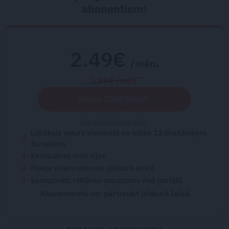
abonentiem!
2.49€
/mēn.
5.95€ /mēn.
VĒLOS IZMĒĢINĀT!
Citi abonēšanas plāni
Labākais saturs vienuviet no mūsu 12 drukātajiem
žurnāliem
Ekskluzīvas intervijas
Pieeja visam saturam jebkurā ierīcē
Samazināts reklāmu daudzums visā portālā
Abonementu var pārtraukt jebkurā laikā