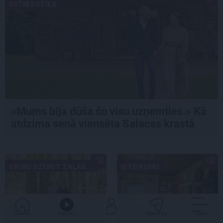
DZĪVESSTILS
«Mums bija dūša šo visu uzņemties.» Kā
atdzima senā viensēta Salacas krastā
GRIBU DZĪVOT ZAĻĀK...
IETEIKUMS
GALVENĀ
KLAUSIES
IENĀC
PADALĪTIES
VAIRĀK