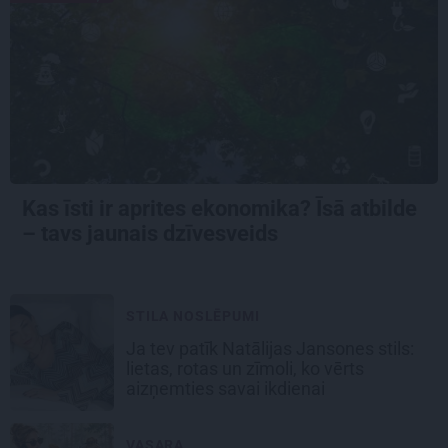
Kas īsti ir aprites ekonomika? Īsā atbilde
– tavs jaunais dzīvesveids
STILA NOSLĒPUMI
Ja tev patīk Natālijas Jansones stils:
lietas, rotas un zīmoli, ko vērts
aizņemties savai ikdienai
VASARA