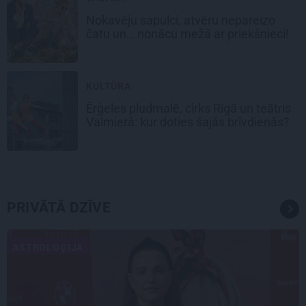
Nokavēju sapulci, atvēru nepareizo
čatu un… nonācu mežā ar priekšnieci!
KULTŪRA
Ērģeles pludmalē, cirks Rīgā un teātris
Valmierā: kur doties šajās brīvdienās?
PRIVĀTĀ DZĪVE
ASTROLOĢIJA