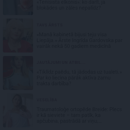
«Tenisista elkonis»: ko darīt, ja
blokādes un zāles nepalīdz?
TAVS ĀRSTS
«Manā kabinetā bijusi teju visa
Liepāja.» Ārste Ingrīda Gardovska par
vairāk nekā 50 gadiem medicīnā
JAUTĀJUMI UN ATBIL...
«Tiklīdz paēdu, tā jādodas uz tualeti.»
Par ko liecina pārāk aktīva zarnu
trakta darbība?
VESELĪBA
Traumatoloģe ortopēde Breide: Plecs
ir kā sieviete – tam patīk, ka
apčubina, pastrādā ar viņu,
padarbojas, pavingro