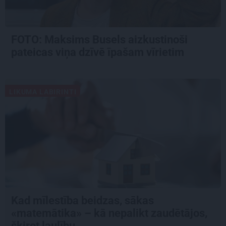
FOTO: Maksims Busels aizkustinoši
pateicas viņa dzīvē īpašam vīrietim
LIKUMA LABIRINTI
Kad mīlestība beidzas, sākas
«matemātika» – kā nepalikt zaudētājos,
šķirot laulību