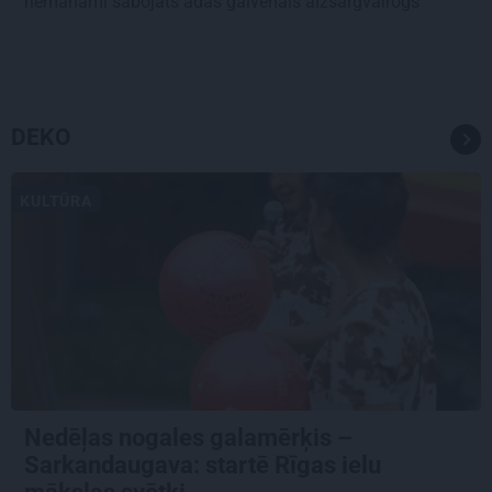
nemanāmi sabojāts ādas galvenais aizsargvairogs
DEKO
KULTŪRA
Nedēļas nogales galamērķis –
Sarkandaugava: startē Rīgas ielu