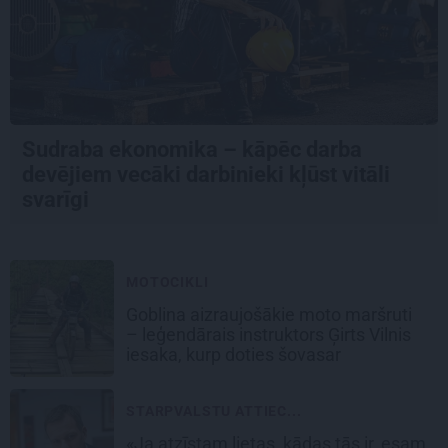
Sudraba ekonomika – kāpēc darba
devējiem vecāki darbinieki kļūst vitāli
svarīgi
MOTOCIKLI
Goblina aizraujošākie moto maršruti
– leģendārais instruktors Ģirts Vilnis
iesaka, kurp doties šovasar
STARPVALSTU ATTIEC...
«Ja atzīstam lietas, kādas tās ir, esam