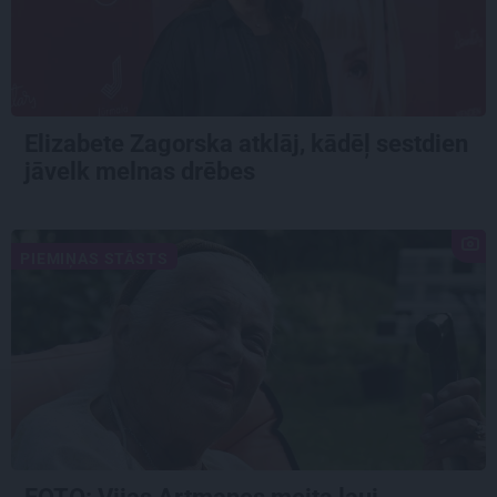
Elizabete Zagorska atklāj, kādēļ sestdien
jāvelk melnas drēbes
PIEMIŅAS STĀSTS