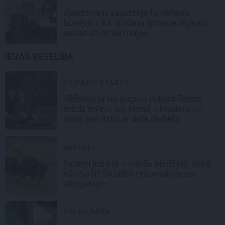
«Vectēvam vajadzēja to vērienu
būvējot.» Kā Grišānu ģimene atjauno
senās dzimtas mājas
IEVAS VESELĪBA
STIPRAIS STĀSTS
«Bērnus ar tik augstu cukura līmeni
mēdz ievest jau komā.» Madara un
Gatis par dzīvi ar dēla diabētu
AKTUĀLI
Sirseņi jeb irši – vairāk biedējoši nekā
nāvējoši? Skaidro entomologs un
alergoloģe
POLIKLĪNIKA