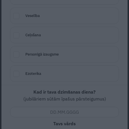
bezbēdīgi laiskā miera osta Pūrciemā
Veselība
ATRADUMS
Ceļošana
Personīgā izaugsme
Ezoterika
Raupjais šiks Līgatnes mežos: kā
Kad ir tava dzimšanas diena?
simtgadīga kūts kļuva par modernu
(jubilāriem sūtām īpašus pārsteigumus)
rezidenci ar baseinu un mākslu
Tavs vārds
MĀJA
MĀJAS ANATOMIJA