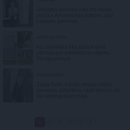
«Interjers jāmaina vien trīs reizes
mūžā.» Arhitektūras doktoru Jāni
Lejnieku pieminot
ARHITEKTŪRA
Kā caurlaides ēka jūras krastā
pārtapa par arhitektūras objektu.
Pitraga pietura
PERSONĪBAS
Zaiga Gaile: Cilvēki nespēj veidot
ģimenes, attiecības, radīt bērnus, un
tas atspoguļojas mājā
1
2
3
4
5
Nākamā