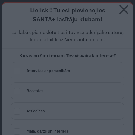
Abonē
Lieliski! Tu esi pievienojies
SANTA+ lasītāju klubam!
HOROSKOPI
TESTI
RECEPTES
NODERĪGI
JAUNĀKAIS
POPU
Lai labāk piemeklētu tieši Tev visnoderīgāko saturu,
lūdzu, atbildi uz šiem jautājumiem:
ARHITEKTŪRA
Kuras no šīm tēmām Tev visvairāk interesē?
ATRADUMS
Intervijas ar personībām
Receptes
Attiecības
Virziens – jūra: Lauderu ģimenes
Māja, dārzs un interjers