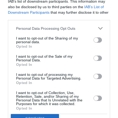
IAB’s list of downstream participants. This information may
BĒRNI
also be disclosed by us to third parties on the
IAB’s List of
FOTO: «Labās lietas nāk piecas
Downstream Participants
that may further disclose it to other
reizes!» Santa paziņo Pīlēnu ģimenes
third parties.
lielos jaunumus
Personal Data Processing Opt Outs
LIETU TOPS
I want to opt-out of the Sharing of my
personal data.
Septiņas dizaina pērles, ko savam
Opted In
mājoklim izvēlējies interjera eksperts
Mareks Nemme
I want to opt-out of the Sale of my
Personal Data.
Opted In
ARHITEKTŪRA
I want to opt-out of processing my
Personal Data for Targeted Advertising.
Kuldīgas vecpilsētas noslēpumi: vai
Opted In
zini, kādēļ tur neatrast divas vienādas
durvis?
I want to opt-out of Collection, Use,
Retention, Sale, and/or Sharing of my
Personal Data that Is Unrelated with the
Purposes for which it was collected.
PAGALMS
Opted In
Brokastu kafija kopā ar kaimiņu.