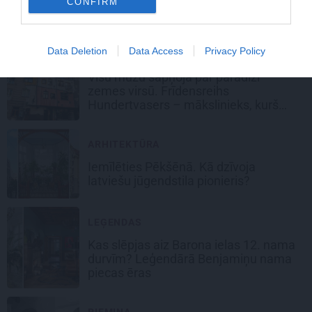
Augustīnes dārzs
Grīziņkalnā lauž
CONFIRM
latviešu viensētnieka kodu
Data Deletion
Data Access
Privacy Policy
LASĀMGABALS
Visu mūžu sapņoja par paradīzi
zemes virsū. Frīdensreihs
Hundertvasers – mākslinieks, kurš
apsteidza laiku
ARHITEKTŪRA
Iemīlēties Pēkšēnā. Kā dzīvoja
latviešu jūgendstila pionieris?
LEĢENDAS
Kas slēpjas aiz Barona ielas 12. nama
durvīm? Leģendārā Benjamiņu nama
piecas ēras
PIEMIŅA