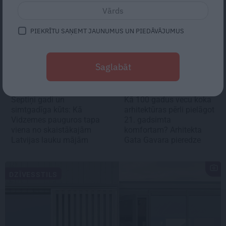
PIEKRĪTU SAŅEMT JAUNUMUS UN PIEDĀVĀJUMUS
Saglabāt
Septiņi gadi un
Kā 100 gadus vecu koka
simtgadīga kūts: Kā
arhitektūras pērli pielāgot
Vidzemes pauguros tapa
21. gadsimta
viena no skaistākajām
komfortam? Arhitekta
Latvijas lauku mājām
Gata Gavara pieredze
DZĪVESSTILS