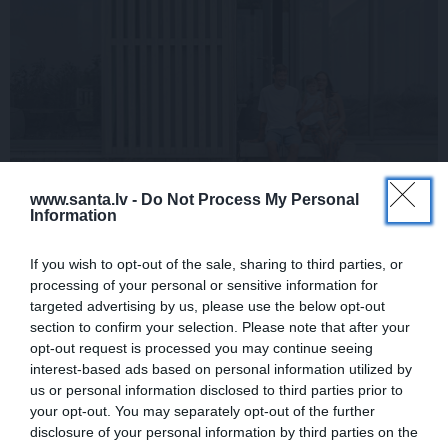
www.santa.lv -
Do Not Process My Personal
Information
If you wish to opt-out of the sale, sharing to third parties, or
processing of your personal or sensitive information for
targeted advertising by us, please use the below opt-out
Uzņēmēja Armanda Broka ģimenes sapņu māja
section to confirm your selection. Please note that after your
Pāvilostā: Te viss palīdz atbrīvoties no stresa
opt-out request is processed you may continue seeing
interest-based ads based on personal information utilized by
us or personal information disclosed to third parties prior to
your opt-out. You may separately opt-out of the further
disclosure of your personal information by third parties on the