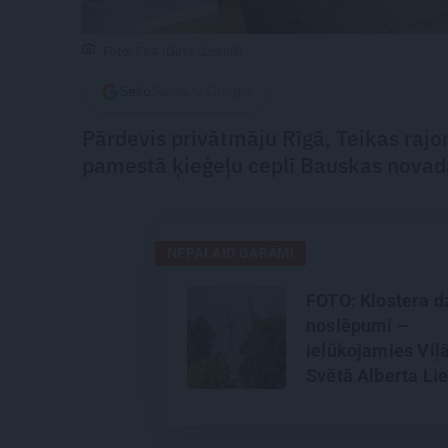
Foto: F64 (Ģirts Ozoliņš)
Seko
Santa.lv Google
Pārdevis privātmāju Rīgā, Teikas rajon
pamestā ķieģeļu ceplī Bauskas novad
NEPALAID GARĀM!
FOTO: Klostera d
noslēpumi –
ielūkojamies Viļ
Svētā Alberta Lie
klostera tēvu ik