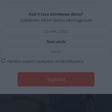
Kad ir tava dzimšanas diena?
(jubilāriem sūtām īpašus pārsteigumus)
Tavs vārds
PIEKRĪTU SAŅEMT JAUNUMUS UN PIEDĀVĀJUMUS
Saglabāt