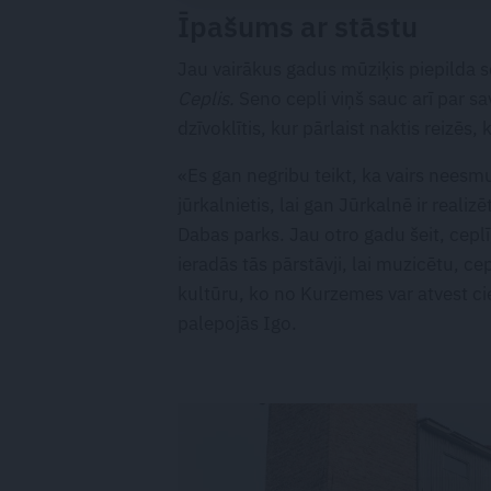
Īpašums ar stāstu
Jau vairākus gadus mūziķis piepilda s
Ceplis.
Seno cepli viņš sauc arī par s
dzīvoklītis, kur pārlaist naktis reizēs, 
«Es gan negribu teikt, ka vairs neesmu
jūrkalnietis, lai gan Jūrkalnē ir reali
Dabas parks. Jau otro gadu šeit, ceplī
ieradās tās pārstāvji, lai muzicētu, c
kultūru, ko no Kurzemes var atvest c
palepojās Igo.