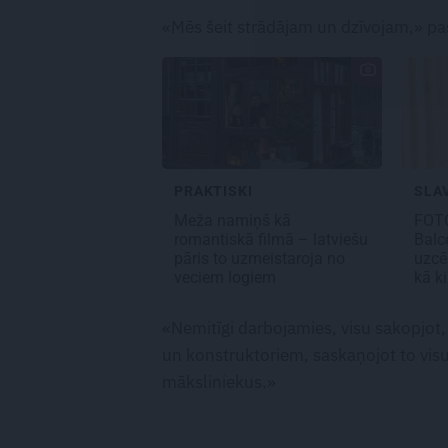
«Mēs šeit strādājam un dzīvojam,» pas
PRAKTISKI
SLA
Meža namiņš kā
FOTO
romantiskā filmā – latviešu
Balc
pāris to uzmeistaroja no
uzcē
veciem logiem
kā k
«Nemitīgi darbojamies, visu sakopjot, 
un konstruktoriem, saskaņojot to visu
māksliniekus.»