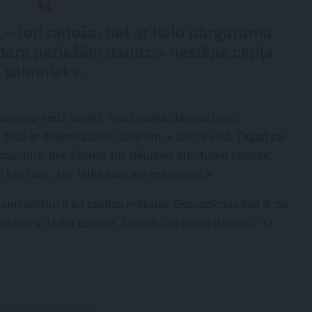
 – ļoti radoša, bet ar lielu pārgurumu
 jādara patiešām daudz,» neslēpa cepļa
saimnieks.
evarētu nedz ienākt, nedz paskatīties pa logu.
ikai ar dēļiem aizsisti caurumi,» sacīja viņš. Tagad pa
mauriņš, bet kādreiz tur slējusies atkritumu kaudze.
ī kas tāds, kur talkā saucam meistarus.»
nu vēsturi ir kā radītas mākslai. Ekspozīcijas šeit ik pa
 plenēra darbu izstāde. Izstādu arī savus darbus,» tā