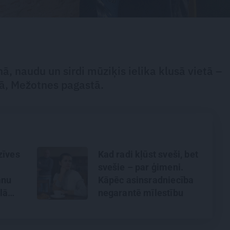
ā, naudu un sirdi mūziķis ielika klusā vietā –
ā, Mežotnes pagastā.
zīves
Kad radi kļūst sveši, bet
svešie – par ģimeni.
ānu
Kāpēc asinsradniecība
lā
negarantē mīlestību
dienā