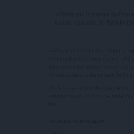
«Tāda nu ir mana ikdiena
katru vakaru, jo fiziski
«Taču, ja mēs tik daudz nedarītu, te n
Sākumā daudzviet logu nemaz nebija, t
atjaunotās ēkas logiem redzams glīts 
«Daudzus darbus darām paši, bet ir ar
Cepļa sienas ar teju divus gadsimtus se
laikam mainās. «Te ir bijusi Jūrkalnes
Igo.
PADALIES AR DRAUGIEM