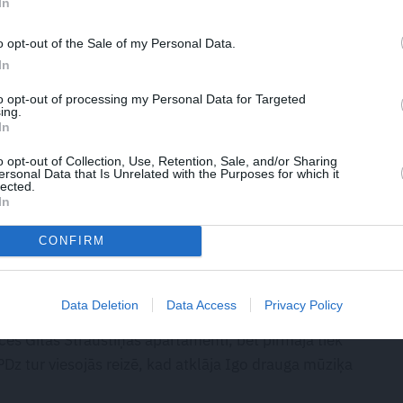
In
o opt-out of the Sale of my Personal Data.
In
dos šeit tika uzņemta arī filma
Ceplis
ar
to opt-out of processing my Personal Data for Targeted
Pāvulu galvenajā lomā.
ing.
In
o opt-out of Collection, Use, Retention, Sale, and/or Sharing
ms tika tirgots par nepilniem 30 000 eiro. Lai savestu
ersonal Data that Is Unrelated with the Purposes for which it
lected.
 krietni lielāki ieguldījumi.
In
CONFIRM
Data Deletion
Data Access
Privacy Policy
go, sastapts mājīgajā namā, kur otrajā stāvā iekārtoti
es Gitas Straustiņas apartamenti, bet pirmajā tiek
PDz tur viesojās reizē, kad atklāja Igo drauga mūziķa