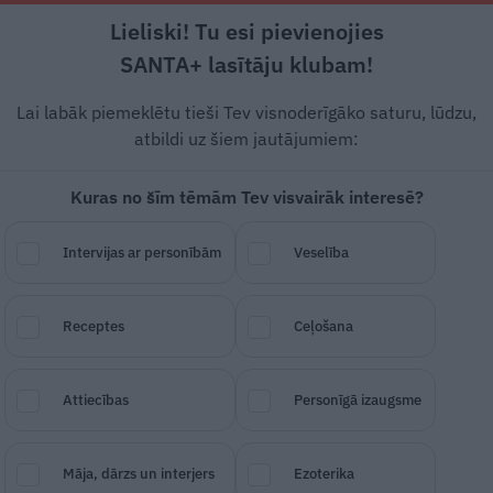
Lieliski! Tu esi pievienojies
Rīga +21°C
Mākoņains, DR vējš, 2.55 m/s
SANTA+ lasītāju klubam!
Dzīvesstāsti
Ciemos
Stils
Piemiņai
Lai labāk piemeklētu tieši Tev visnoderīgāko saturu, lūdzu,
atbildi uz šiem jautājumiem:
Kuras no šīm tēmām Tev visvairāk interesē?
stilīgajā īpašumā
Intervijas ar personībām
Veselība
 Te
uzņemta filma
Cepli
Receptes
Ceļošana
SAGLABĀ RAKSTU
DALĪTIES
29.
Attiecības
Personīgā izaugsme
Māja, dārzs un interjers
Ezoterika