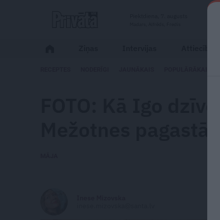
Piektdiena, 7. augusts
Madars, Alfrēds, Fredis
Ziņas
Intervijas
Attiecības
RECEPTES
NODERĪGI
JAUNĀKAIS
POPULĀRĀKAIS
FOTO: Kā Igo dzīvo 
Mežotnes pagastā.
MĀJA
Inese Mizovska
inese.mizovska@santa.lv