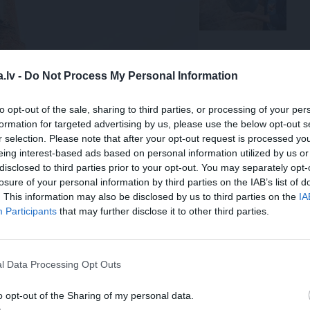
.lv -
Do Not Process My Personal Information
to opt-out of the sale, sharing to third parties, or processing of your per
formation for targeted advertising by us, please use the below opt-out s
r selection. Please note that after your opt-out request is processed y
+19
eing interest-based ads based on personal information utilized by us or
disclosed to third parties prior to your opt-out. You may separately opt-
losure of your personal information by third parties on the IAB’s list of
. This information may also be disclosed by us to third parties on the
IA
Participants
that may further disclose it to other third parties.
ālu no Mežotnes pils, un ceplī, kas celts 1897. gadā,
pils tapšanā. No senā cepļa gan saglabājies tikai 31
l Data Processing Opt Outs
ātava, kas vēl darbojās līdz pagājušā gadsimta 90.
o opt-out of the Sharing of my personal data.
em. Interesanti, ka