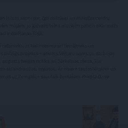
en lolotu sapni par
Igo mūzikas un mākslas centru
avām mājām, jo galvaspilsētā mūziķim palicis tikai mazs
kad ir darīšanas Rīgā.
 rīdzinieks, jo tad neesmu arī liepājnieks un
zēts milzīgs projekts – atklāts Vējturu nams un darbojas
, augusta beigās notika arī Jūrkalnes diena, kur
eptu sklandraušus, tirgotos. Ar visiem tautastērpiem un
iemos uz Zemgali,» savulaik žurnālam
Privātā Dzīve