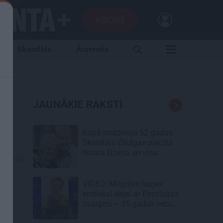
ABONĒ
Skandāls
Ārzemēs
JAUNĀKIE RAKSTI
s
!
Kopā nodzīvoja 52 gadus.
Skaistais
Čikāgas piecīša
Ilmāra Dzeņa un viņa
06.2026
Silvijas stāsts
VIDEO: Mīlgrāve ļaujas
erotiskai dejai ar Eirovīzijas
zvaigzni – 35 gadus vecu
skaistuli