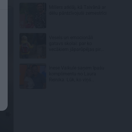
Millers atklāj, kā Taivānā ar
dēlu pārdzīvojuši zemestrīci
Vesels un emocionāli
gatavs skolai: par ko
vecākiem jāparūpējas pirms
mācību gada sākuma
Inese Vaikule saņem īpašu
komplimentu no Laura
Reinika. Lūk, ko viņš
pamanījis!