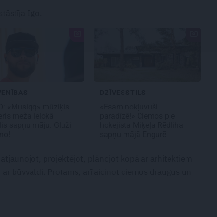
tāstīja Igo.
VENĪBAS
DZĪVESSTILS
: «Musiqq» mūziķis
«Esam nokļuvuši
eris meža ielokā
paradīzē!» Ciemos pie
lis sapņu māju
. Gluži
hokejista Miķeļa Rēdliha
ino!
sapņu mājā Engurē
atjaunojot, projektējot, plānojot kopā ar arhitektiem
 ar būvvaldi. Protams, arī aicinot ciemos draugus un