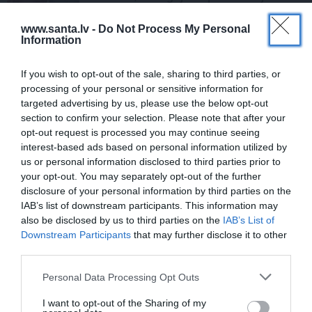
www.santa.lv -
Do Not Process My Personal
Information
If you wish to opt-out of the sale, sharing to third parties, or
PSIHOLOĢIJA
processing of your personal or sensitive information for
targeted advertising by us, please use the below opt-out
«Mazināt bailes var, liekot tām pretī
section to confirm your selection. Please note that after your
plānu.» Psihoterapeits Ancāns par
opt-out request is processed you may continue seeing
miera saglabāšanu dronu incidentu
interest-based ads based on personal information utilized by
laikā
us or personal information disclosed to third parties prior to
your opt-out. You may separately opt-out of the further
INTERVIJA
disclosure of your personal information by third parties on the
Arī operatori raud. Ivans Milovs par
IAB’s list of downstream participants. This information may
dzīvi aiz kameras, ukraiņu saknēm un
also be disclosed by us to third parties on the
IAB’s List of
karu
Downstream Participants
that may further disclose it to other
third parties.
ZIŅAS
Personal Data Processing Opt Outs
«Man tikko sirds ielūza…» Žaklīna
šausmās par pēdējo zvanu Ukrainas
I want to opt-out of the Sharing of my