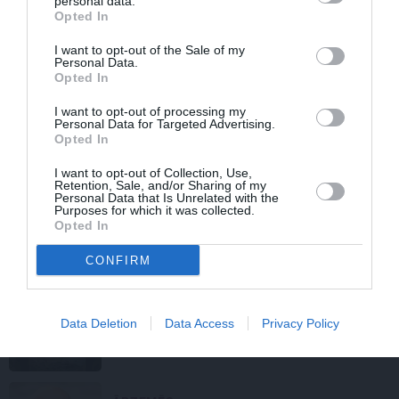
personal data.
skolās
Opted In
I want to opt-out of the Sale of my
KARŠ UKRAINĀ
Personal Data.
Opted In
FOTO: «Vai mēs drīkstam dzīvot?»
Dīcis pēc brauciena uz Kijivu
I want to opt-out of processing my
pārvērtējis savu dzīvi
Personal Data for Targeted Advertising.
Opted In
INTERVIJA
I want to opt-out of Collection, Use,
Retention, Sale, and/or Sharing of my
Personal Data that Is Unrelated with the
«Ukraiņi mums nesūta dronus, viņi
Purposes for which it was collected.
aizsargā savu valsti.» Ekskluzīva
Opted In
intervija ar pulkvedi Raivi Melni
CONFIRM
KARŠ
Kā «Telegram» un «Starlink» kļuvuši
Data Deletion
Data Access
Privacy Policy
par kritiskajiem frontes ieročiem karā
Ukrainā