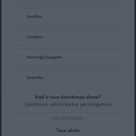
koncertējušajai Krievijas dziedātājai
Monetočkai
Veselība
KARŠ UKRAINĀ
Ceļošana
Personīgā izaugsme
Ezoterika
Kad ir tava dzimšanas diena?
Osokins piedzīvo kara šausmas Ukrainā.
(jubilāriem sūtām īpašus pārsteigumus)
«Pirmo nakti pavadīju bumbu
patvertnē…»
Tavs vārds