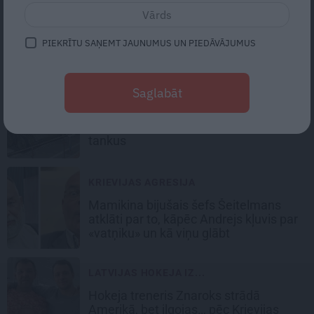
VIEDOKLIS
Vēstures baisā atbalss. Vai Baltija ir
PIEKRĪTU SAŅEMT JAUNUMUS UN PIEDĀVĀJUMUS
gatava 1939. gada scenārijam 21.
gadsimtā?
Saglabāt
KARŠ
Krievija uz fronti sūta
1940.gadu
tankus
KRIEVIJAS AGRESIJA
Mamikina bijušais šefs Šeitelmans
atklāti par to,
kāpēc Andrejs kļuvis par
«vatņiku» un kā viņu glābt
LATVIJAS HOKEJA IZ...
Hokeja treneris Znaroks strādā
Amerikā, bet ilgojas… pēc Krievijas