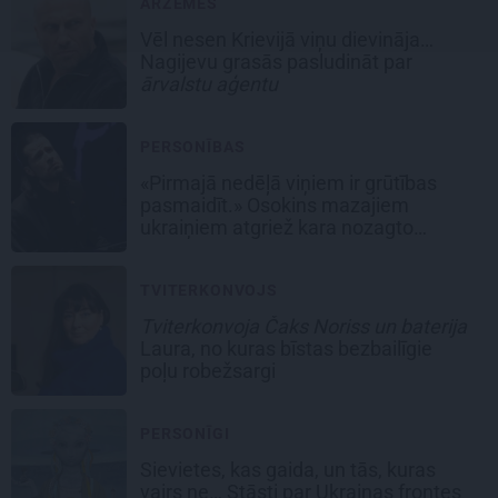
ĀRZEMĒS
Vēl nesen Krievijā viņu dievināja…
Nagijevu grasās pasludināt par
ārvalstu aģentu
PERSONĪBAS
«Pirmajā nedēļā viņiem ir grūtības
pasmaidīt.» Osokins mazajiem
ukraiņiem atgriež kara nozagto
bērnību
TVITERKONVOJS
Tviterkonvoja Čaks Noriss un baterija
Laura, no kuras bīstas bezbailīgie
poļu robežsargi
PERSONĪGI
Sievietes, kas gaida, un tās, kuras
vairs ne… Stāsti par Ukrainas frontes