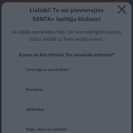
Abonē
Lieliski! Tu esi pievienojies
SANTA+ lasītāju klubam!
HOROSKOPI
TESTI
RECEPTES
NODERĪGI
JAUNĀKAIS
POPU
Lai labāk piemeklētu tieši Tev visnoderīgāko saturu,
lūdzu, atbildi uz šiem jautājumiem:
KARŠ UKRAINĀ
Kuras no šīm tēmām Tev visvairāk interesē?
KARŠ UKRAINĀ
Intervijas ar personībām
Receptes
Attiecības
Pieprasa cietumsodu Latvijā
Māja, dārzs un interjers