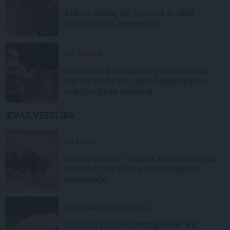
Millers atklāj, kā Taivānā ar dēlu
pārdzīvojuši zemestrīci
UZ SKOLU
Vesels un emocionāli gatavs skolai:
par ko vecākiem jāparūpējas pirms
mācību gada sākuma
IEVAS VESELĪBA
AKTUĀLI
Sirseņi jeb irši – vairāk biedējoši nekā
nāvējoši? Skaidro entomologs un
alergoloģe
AUTOIMŪNĀS SLIMĪBA...
Sarkanā plakanā mezgliņēde: kā