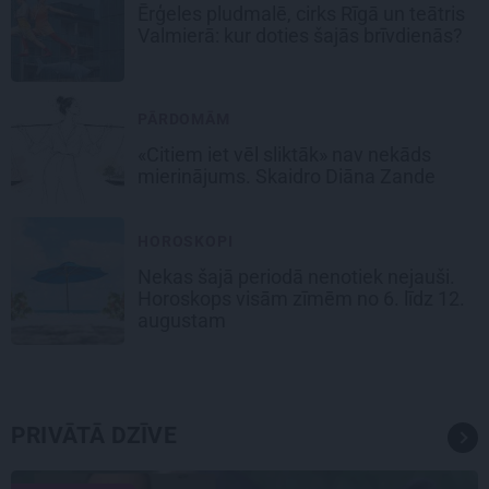
Ērģeles pludmalē, cirks Rīgā un teātris
Valmierā: kur doties šajās brīvdienās?
PĀRDOMĀM
«Citiem iet vēl sliktāk» nav nekāds
mierinājums. Skaidro Diāna Zande
HOROSKOPI
Nekas šajā periodā nenotiek nejauši.
Horoskops visām zīmēm no 6. līdz 12.
augustam
PRIVĀTĀ DZĪVE