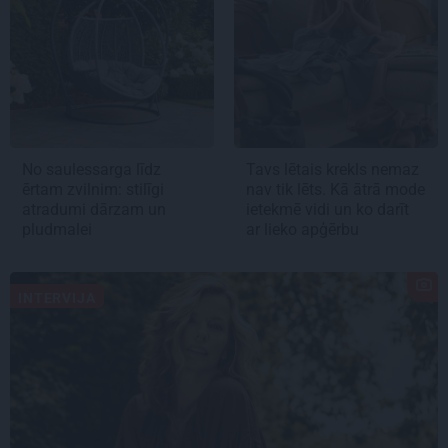
No saulessarga līdz
Tavs lētais krekls nemaz
ērtam zvilnim: stilīgi
nav tik lēts. Kā ātrā mode
atradumi dārzam un
ietekmē vidi un ko darīt
pludmalei
ar lieko apģērbu
INTERVIJA