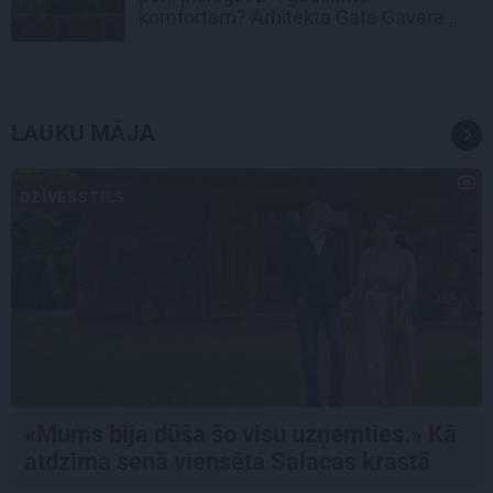
komfortam? Arhitekta Gata Gavara
pieredze
LAUKU MĀJA
DZĪVESSTILS
«Mums bija dūša šo visu uzņemties.» Kā
atdzima senā viensēta Salacas krastā