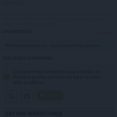
APENDICĪTS
Publikācijas saturs vai tās jebkāda apjoma daļa ir aizsargāts autortiesību
objekts Autortiesību likuma izpratnē, un tā izmantošana bez izdevēja
atļaujas ir aizliegta. Vairāk lasi
šeit
0 KOMENTĀRI
JAUNĀKIE
Šobrīd komentāru nav. Tavs viedoklis būs pirmais!
PIEVIENOT KOMENTĀRU
Lai pievienotu komentāru autorizējies ar
Santa.lv profilu vai kādu no šiem sociālo
tīklu profiliem.
Santa.lv
SATURA MĀRKETINGS