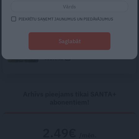
dārzs ar 27 laternām un skujkoku
bumbām
PIEKRĪTU SAŅEMT JAUNUMUS UN PIEDĀVĀJUMUS
FOTO: Klostera dzīves noslēpumi
Saglabāt
– ielūkojamies Viļānu Svētā
Alberta Lielā klostera tēvu
ikdienā
Arhīvs pieejams tikai SANTA+
abonentiem!
2.49€
/mēn.