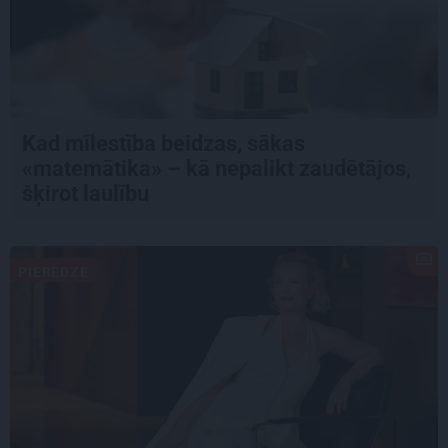
Kad mīlestība beidzas, sākas
«matemātika» – kā nepalikt zaudētājos,
šķirot laulību
PIEREDZE