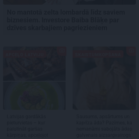
No mantotā zelta lombardā līdz saviem
biznesiem. Investore Baiba Blāķe par
dzīves skarbajiem pagriezieniem
APCEĻO LATVIJU
SKAISTUMKOPŠANA
Latvijas gardākās
Sausums, apsārtums un
pieturvietas – kur
kaprīza āda? Pazīmes, ka
palutināt garšas
nemanāmi sabojāts ādas
kārpiņas, apceļojot
galvenais aizsargvairogs