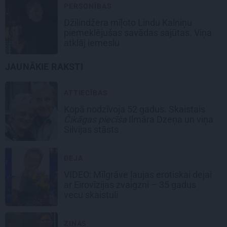
PERSONĪBAS
Džilindžera mīļoto Lindu Kalniņu
piemeklējušas savādas sajūtas. Viņa
atklāj iemeslu
JAUNĀKIE RAKSTI
ATTIECĪBAS
Kopā nodzīvoja 52 gadus. Skaistais
Čikāgas piecīša
Ilmāra Dzeņa un viņa
Silvijas stāsts
DEJA
VIDEO: Mīlgrāve ļaujas erotiskai dejai
ar Eirovīzijas zvaigzni – 35 gadus
vecu skaistuli
ZIŅAS