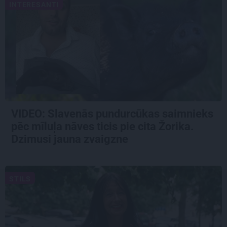
INTERESANTI
VIDEO: Slavenās pundurcūkas saimnieks
pēc mīluļa nāves ticis pie cita Žorika.
Dzimusi jauna zvaigzne
STILS