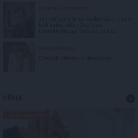
STARPVALSTU ATTIEC...
«Ja atzīstam lietas, kādas tās ir, esam
kaili lauka vidū.» Gabrieļus
Landsberģis par Baltijas drošību
REKLĀMRAKSTS
Ceļvedis vīrietim ar lieko svaru
PĒRLE
LIKUMA LABIRINTI