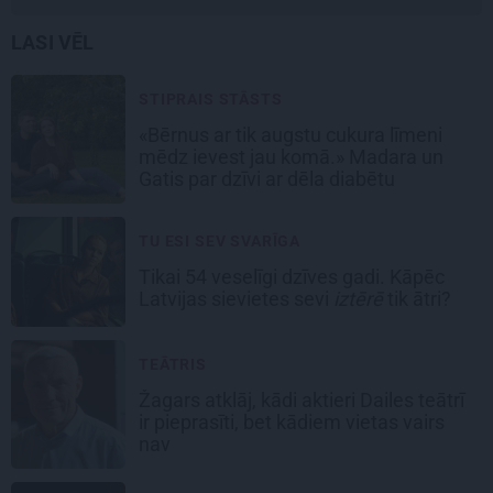
LASI VĒL
STIPRAIS STĀSTS
«Bērnus ar tik augstu cukura līmeni
mēdz ievest jau komā.» Madara un
Gatis par dzīvi ar dēla diabētu
TU ESI SEV SVARĪGA
Tikai 54 veselīgi dzīves gadi. Kāpēc
Latvijas sievietes sevi
iztērē
tik ātri?
TEĀTRIS
Žagars atklāj, kādi aktieri Dailes teātrī
ir pieprasīti, bet kādiem vietas vairs
nav