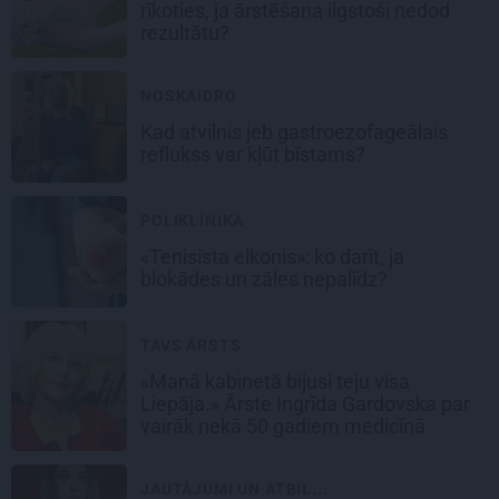
rīkoties, ja ārstēšana ilgstoši nedod
rezultātu?
NOSKAIDRO
Kad atvilnis jeb gastroezofageālais
reflukss var kļūt bīstams?
POLIKLĪNIKA
«Tenisista elkonis»: ko darīt, ja
blokādes un zāles nepalīdz?
TAVS ĀRSTS
«Manā kabinetā bijusi teju visa
Liepāja.» Ārste Ingrīda Gardovska par
vairāk nekā 50 gadiem medicīnā
JAUTĀJUMI UN ATBIL...