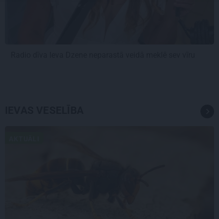
Radio dīva Ieva Dzene neparastā veidā meklē sev vīru
IEVAS VESELĪBA
AKTUĀLI