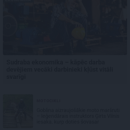
Sudraba ekonomika – kāpēc darba
devējiem vecāki darbinieki kļūst vitāli
svarīgi
MOTOCIKLI
Goblina aizraujošākie moto maršruti
– leģendārais instruktors Ģirts Vilnis
iesaka, kurp doties šovasar