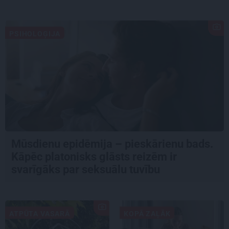
PSIHOLOĢIJA
Mūsdienu epidēmija – pieskārienu bads.
Kāpēc platonisks glāsts reizēm ir
svarīgāks par seksuālu tuvību
ATPŪTA VASARĀ
KOPĀ ZAĻĀK