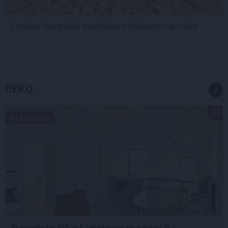
Latvijas skaistākās pludmales pārgājienam gar jūru
DEKO
ATRADUMS