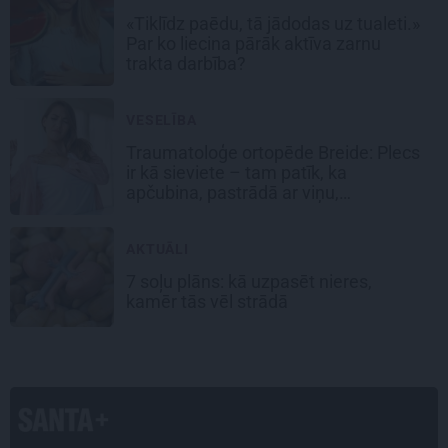
«Tiklīdz paēdu, tā jādodas uz tualeti.»
Par ko liecina pārāk aktīva zarnu
trakta darbība?
VESELĪBA
Traumatoloģe ortopēde Breide: Plecs
ir kā sieviete – tam patīk, ka
apčubina, pastrādā ar viņu,
padarbojas, pavingro
AKTUĀLI
7 soļu plāns: kā uzpasēt nieres,
kamēr tās vēl strādā