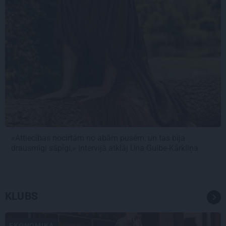
«Attiecības nocirtām no abām pusēm, un tas bija
drausmīgi sāpīgi,» intervijā atklāj Una Gulbe-Kārkliņa
KLUBS
EKONOMIKA