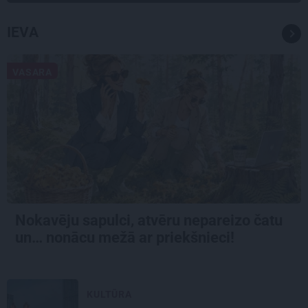
IEVA
VASARA
Nokavēju sapulci, atvēru nepareizo čatu
un… nonācu mežā ar priekšnieci!
KULTŪRA