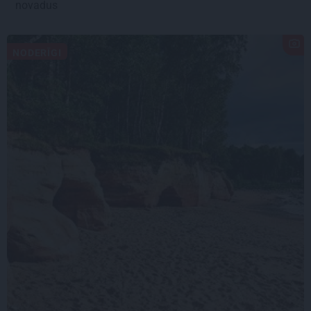
novadus
NODERĪGI