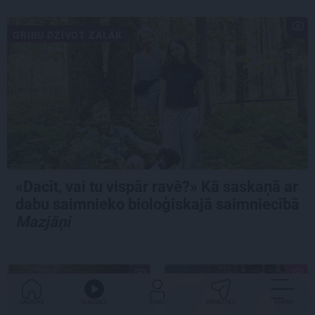
GRIBU DZĪVOT ZAĻĀK
«Dacīt, vai tu vispār ravē?» Kā saskaņā ar
dabu saimnieko bioloģiskajā saimniecībā
Mazjāņi
IETEIKUMS
MĀJA
GALVENĀ
KLAUSIES
IENĀC
PADALĪTIES
VAIRĀK