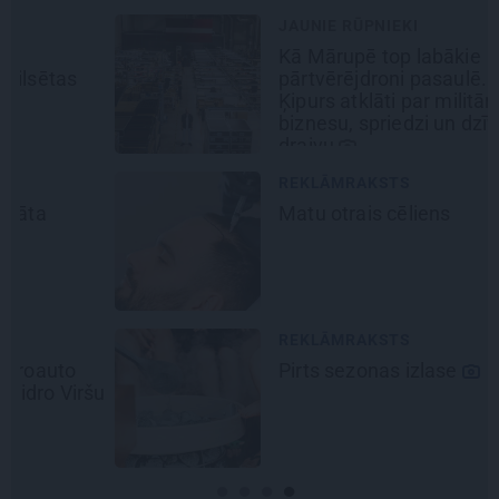
JAUNIE RŪPNIEKI
Kā Mārupē top labākie
pārtvērējdroni pasaulē. Agris
Ķipurs atklāti par militāro
biznesu, spriedzi un dzīves
draivu
REKLĀMRAKSTS
Matu otrais cēliens
REKLĀMRAKSTS
Pirts sezonas izlase
šu