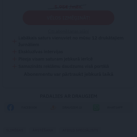
5.95€ /mēn.
VĒLOS IZMĒĢINĀT!
Citi abonēšanas plāni
Labākais saturs vienuviet no mūsu 12 drukātajiem
žurnāliem
Ekskluzīvas intervijas
Pieeja visam saturam jebkurā ierīcē
Samazināts reklāmu daudzums visā portālā
Abonementu var pārtraukt jebkurā laikā
PADALIES AR DRAUGIEM
FACEBOOK
DRAUGIEM.LV
WHATSAPP
SLIMĪBAS
ĀRSTĒŠANA
ATBILD SPECIĀLISTS