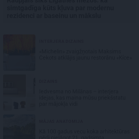
Raupjais šiks Līgatnes mežos: kā
simtgadīga kūts kļuva par modernu
rezidenci ar baseinu un mākslu
INTERJERA DIZAINS
«Michelin» zvaigžņotais Maksims
Cekots atklājis jaunu restorānu «Kíce»
DIZAINS
Iedvesma no Milānas – interjera
idejas, kas maina mūsu priekšstatu
par mājokļa vidi
MĀJAS ANATOMIJA
Kā 100 gadus vecu koka arhitektūras
pērli pielāgot 21. gadsimta