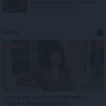
Kad atvilnis jeb gastroezofageālais
reflukss var kļūt bīstams?
SANTA
LIETU TOPS
Lietas, kas vasaras vakarus padara
īpašus – iesaka Santa Anča