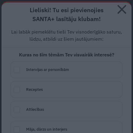
Abonē
Lieliski! Tu esi pievienojies
SANTA+ lasītāju klubam!
RECEPTES
NODERĪGI
JAUNĀKAIS
POPULĀRĀKAIS
Lai labāk piemeklētu tieši Tev visnoderīgāko saturu,
Kāpēc man
neizgrieza aklo
lūdzu, atbildi uz šiem jautājumiem:
zarnu?!
Kuras no šīm tēmām Tev visvairāk interesē?
SLIMĪBAS
28.02.2023
Intervijas ar personībām
Indra Ozoliņa
Receptes
Attiecības
Māja, dārzs un interjers