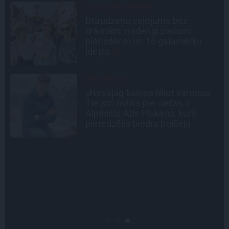
CIEMOS
Kas slēpjas Kuldīgas vecpilsētas
pagalmos? Dārzi, kuros atļauts
būt nepieklājīgi ziņkārīgam
STIPRAIS STĀSTS
«Bērnus ar tik augstu cukura
līmeni mēdz ievest jau komā.»
Madara un Gatis par dzīvi ar dēla
diabētu
PERSONĪBAS
Noklusētās dzimtas saites,
attiecības ar brāli un 7. bērns kā
brīnums: atklāta saruna ar Andri
Raču