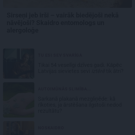
Sirseņi jeb irši – vairāk biedējoši nekā
nāvējoši? Skaidro entomologs un
alergoloģe
TU ESI SEV SVARĪGA
Tikai 54 veselīgi dzīves gadi. Kāpēc
Latvijas sievietes sevi
iztērē
tik ātri?
AUTOIMŪNĀS SLIMĪBA...
Sarkanā plakanā mezgliņēde: kā
rīkoties, ja ārstēšana ilgstoši nedod
rezultātu?
NOSKAIDRO