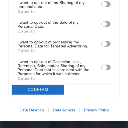
Brūsa Vilisa sieva atklāj,
Slavenā
Tutas lietu
I want to opt-out of the Sharing of my
personal data.
par ko šovasar jutusies
aktrise Liene Sebre atklāj
Opted In
vainīga sava slimā vīra
vienkāršu veidu, kā
priekšā
iedarbināt vielmaiņu
I want to opt-out of the Sale of my
Personal Data.
Opted In
ATTIECĪBAS
I want to opt-out of processing my
Personal Data for Targeted Advertising.
Opted In
I want to opt-out of Collection, Use,
Retention, Sale, and/or Sharing of my
Personal Data that Is Unrelated with the
Purposes for which it was collected.
Opted In
CONFIRM
Data Deletion
Data Access
Privacy Policy