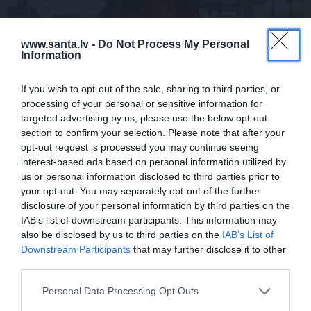
www.santa.lv -
Do Not Process My Personal
Information
Repšes bijusī sieva pucējas kā jauna
If you wish to opt-out of the sale, sharing to third parties, or
meitene un atklāj sava lieliskā auguma
processing of your personal or sensitive information for
noslēpumu
targeted advertising by us, please use the below opt-out
section to confirm your selection. Please note that after your
opt-out request is processed you may continue seeing
interest-based ads based on personal information utilized by
us or personal information disclosed to third parties prior to
VESELĪBA
ZIŅAS
your opt-out. You may separately opt-out of the further
disclosure of your personal information by third parties on the
IAB’s list of downstream participants. This information may
also be disclosed by us to third parties on the
IAB’s List of
Downstream Participants
that may further disclose it to other
third parties.
Personal Data Processing Opt Outs