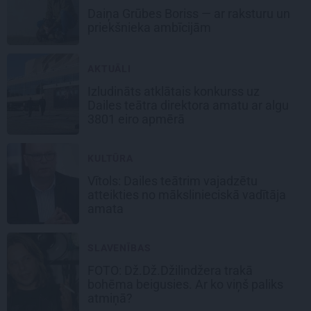
Daiņa Grūbes Boriss —
ar raksturu un
priekšnieka ambīcijām
AKTUĀLI
Izludināts
atklātais konkurss uz
Dailes teātra direktora amatu
ar algu
3801 eiro apmērā
KULTŪRA
Vītols: Dailes teātrim vajadzētu
atteikties no mākslinieciskā vadītāja
amata
SLAVENĪBAS
FOTO:
Dž.Dž.Džilindžera trakā
bohēma beigusies.
Ar ko viņš paliks
atmiņā?