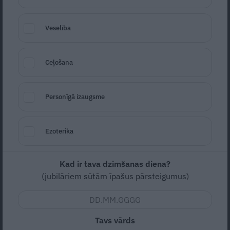
Veselība
Aktieris Ģirts Ķesteris atkal piedzīvojis
Ceļošana
pārvērtības. Pie tām cītīgi strādājis!
Personīgā izaugsme
ZIŅAS
Ezoterika
Kad ir tava dzimšanas diena?
(jubilāriem sūtām īpašus pārsteigumus)
Tavs vārds
Aktrise Lidija Pupure izglābj draudzeni