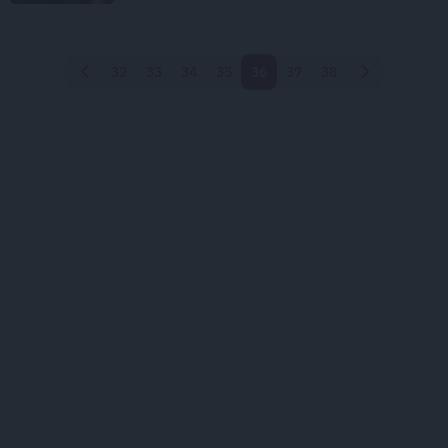
32
33
34
35
36
37
38
Atpakaļ
Nākamā