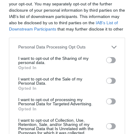
«Kārlis Auškāps bija absolūti traģiska personība.»
your opt-out. You may separately opt-out of the further
Šķiršanās no Kairišas, dēliņa zaudējums un pēdējā
disclosure of your personal information by third parties on the
mīlestība Inese
IAB’s list of downstream participants. This information may
also be disclosed by us to third parties on the
IAB’s List of
Downstream Participants
that may further disclose it to other
third parties.
Personal Data Processing Opt Outs
SLAVENĪBAS
Amata dēļ jaunajam Dailes teātra
I want to opt-out of the Sharing of my
personal data.
direktoram Jurim Žagaram
būs jālauž
Opted In
sievai dotais solījums
I want to opt-out of the Sale of my
Personal Data.
AKTUĀLI
Opted In
Par jauno Dailes teātra direktoru
I want to opt-out of processing my
kļuvis Juris Žagars,
mākslinieciskais
Personal Data for Targeted Advertising.
direktors — Viesturs Kairišs
Opted In
I want to opt-out of Collection, Use,
Retention, Sale, and/or Sharing of my
SLAVENĪBAS
Personal Data that Is Unrelated with the
Purposes for which it was collected.