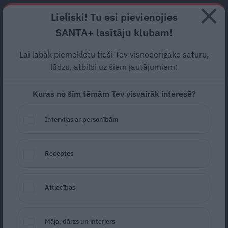
Abonē
Lieliski! Tu esi pievienojies
SANTA+ lasītāju klubam!
HOROSKOPI
TESTI
RECEPTES
NODERĪGI
JAUNĀKAIS
POPU
Lai labāk piemeklētu tieši Tev visnoderīgāko saturu,
lūdzu, atbildi uz šiem jautājumiem:
DAILES TEĀTRIS
Kuras no šīm tēmām Tev visvairāk interesē?
Dailes teātri 1920. gadā dibināja Latvijas teātra “tēvs”
Eduards Smiļģis. Dailes teātra mākslinieciskajā sastāvā
Intervijas ar personībām
ir pazīstami teātra mākslas stūrakmeņi kā Olga Dreģe,
Artūrs Skrastiņš, Ilze Ķuzule-Skrastiņa, Rēzija Kalniņa,
Dž. Dž. Džilindžers un daudzi citi.
Receptes
ZIŅAS
Attiecības
Māja, dārzs un interjers