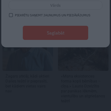
un nonāk pie skumjas atklāsmes
PIEKRĪTU SAŅEMT JAUNUMUS UN PIEDĀVĀJUMUS
TEĀTRIS
PERSONĪBAS
Saglabāt
Žagars atklāj, kādi aktieri
«Mana eksistences
Dailes teātrī ir pieprasīti,
forma kopš bērnības –
bet kādiem vietas vairs
cīņa.» Lauris Dzelzītis
nav
par panikas lēkmēm,
vientulību un atgriešanos
teātrī