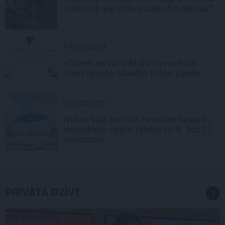
Valmierā: kur doties šajās brīvdienās?
PĀRDOMĀM
«Citiem iet vēl sliktāk» nav nekāds
mierinājums. Skaidro Diāna Zande
HOROSKOPI
Nekas šajā periodā nenotiek nejauši.
Horoskops visām zīmēm no 6. līdz 12.
augustam
PRIVĀTĀ DZĪVE
SLAVENĪBAS