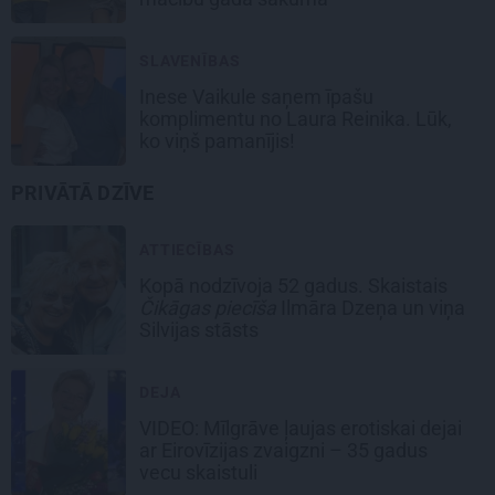
SLAVENĪBAS
Inese Vaikule saņem īpašu
komplimentu no Laura Reinika. Lūk,
ko viņš pamanījis!
PRIVĀTĀ DZĪVE
ATTIECĪBAS
Kopā nodzīvoja 52 gadus. Skaistais
Čikāgas piecīša
Ilmāra Dzeņa un viņa
Silvijas stāsts
DEJA
VIDEO: Mīlgrāve ļaujas erotiskai dejai
ar Eirovīzijas zvaigzni – 35 gadus
vecu skaistuli