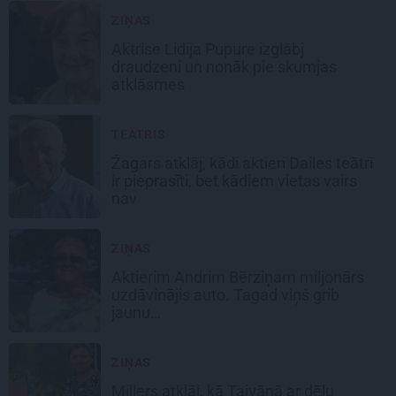
ZIŅAS
Aktrise Lidija Pupure izglābj
draudzeni un nonāk pie skumjas
atklāsmes
TEĀTRIS
Žagars atklāj, kādi aktieri Dailes teātrī
ir pieprasīti, bet kādiem vietas vairs
nav
ZIŅAS
Aktierim Andrim Bērziņam miljonārs
uzdāvinājis auto. Tagad viņš grib
jaunu…
ZIŅAS
Millers atklāj, kā Taivānā ar dēlu