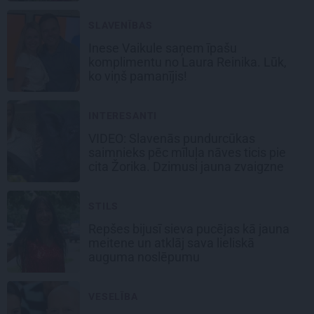
SLAVENĪBAS
Inese Vaikule saņem īpašu
komplimentu no Laura Reinika. Lūk,
ko viņš pamanījis!
INTERESANTI
VIDEO: Slavenās pundurcūkas
saimnieks pēc mīluļa nāves ticis pie
cita Žorika. Dzimusi jauna zvaigzne
STILS
Repšes bijusī sieva pucējas kā jauna
meitene un atklāj sava lieliskā
auguma noslēpumu
VESELĪBA