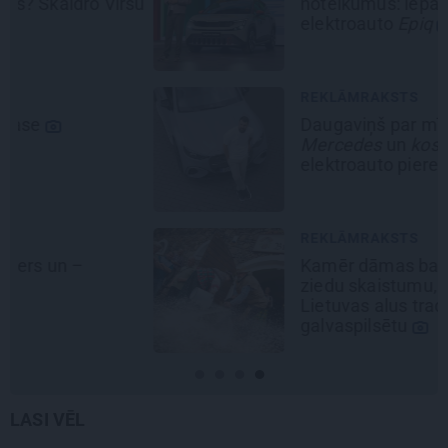
šu
noteikumus: iepazīsti pilsētas
elektroauto
Epiq
REKLĀMRAKSTS
Daugaviņš par mīlestību pret
Mercedes
un
kosmisko
jaunā
elektroauto pieredzi
REKLĀMRAKSTS
Kamēr dāmas bauda miljoniem
ziedu skaistumu, kungi atklāj
Lietuvas alus tradīciju
galvaspilsētu
LASI VĒL