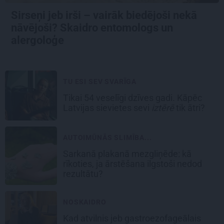
Sirseņi jeb irši – vairāk biedējoši nekā
nāvējoši? Skaidro entomologs un
alergoloģe
TU ESI SEV SVARĪGA
Tikai 54 veselīgi dzīves gadi. Kāpēc
Latvijas sievietes sevi
iztērē
tik ātri?
AUTOIMŪNĀS SLIMĪBA...
Sarkanā plakanā mezgliņēde: kā
rīkoties, ja ārstēšana ilgstoši nedod
rezultātu?
NOSKAIDRO
Kad atvilnis jeb gastroezofageālais