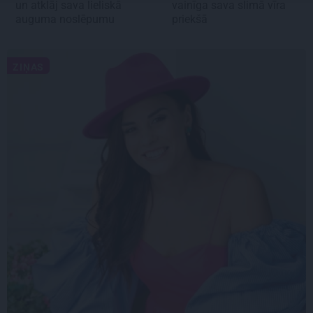
un atklāj sava lieliskā
vainīga sava slimā vīra
auguma noslēpumu
priekšā
ZIŅAS