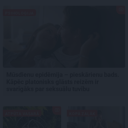
PSIHOLOĢIJA
Mūsdienu epidēmija – pieskārienu bads.
Kāpēc platonisks glāsts reizēm ir
svarīgāks par seksuālu tuvību
ATPŪTA VASARĀ
KOPĀ ZAĻĀK