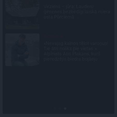
Noklusētās dzimtas saites,
a
attiecības ar brāli un 7. bērns kā
brīnums: atklāta saruna ar Andri
Raču
DZĪVESSTĀSTS
Stāsts, kas pārspēj kino
scenārijus: Kā Liepājas zēns
Volfs Ruvinskis kļuva par
Meksikas superzvaigzni
CIEMOS
Kas slēpjas Kuldīgas vecpilsētas
pagalmos? Dārzi, kuros atļauts
būt nepieklājīgi ziņkārīgam