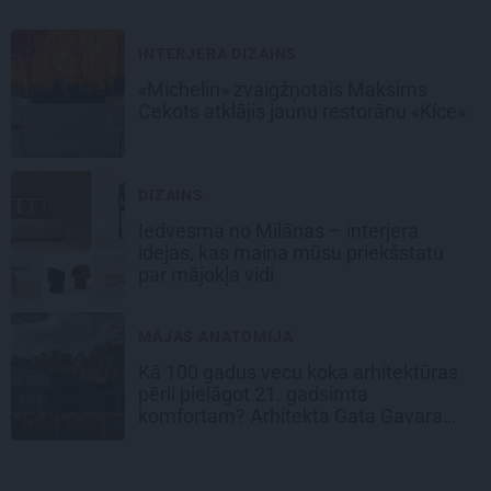
INTERJERA DIZAINS
«Michelin» zvaigžņotais Maksims
Cekots atklājis jaunu restorānu «Kíce»
DIZAINS
Iedvesma no Milānas – interjera
idejas, kas maina mūsu priekšstatu
par mājokļa vidi
MĀJAS ANATOMIJA
Kā 100 gadus vecu koka arhitektūras
pērli pielāgot 21. gadsimta
komfortam? Arhitekta Gata Gavara
pieredze