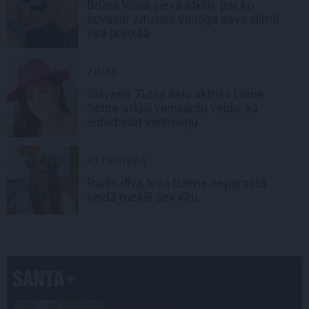
Brūsa Vilisa sieva atklāj, par ko
šovasar jutusies vainīga sava slimā
vīra priekšā
ZIŅAS
Slavenā
Tutas lietu
aktrise Liene
Sebre atklāj vienkāršu veidu, kā
iedarbināt vielmaiņu
ATTIECĪBAS
Radio dīva Ieva Dzene neparastā
veidā meklē sev vīru
PERSONĪBAS