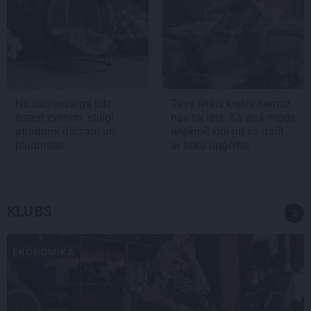
No saulessarga līdz
Tavs lētais krekls nemaz
ērtam zvilnim: stilīgi
nav tik lēts. Kā ātrā mode
atradumi dārzam un
ietekmē vidi un ko darīt
pludmalei
ar lieko apģērbu
KLUBS
EKONOMIKA