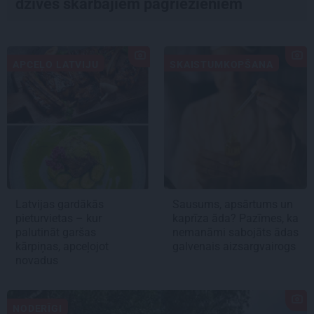
dzīves skarbajiem pagriezieniem
APCEĻO LATVIJU
SKAISTUMKOPŠANA
Latvijas gardākās
Sausums, apsārtums un
pieturvietas – kur
kaprīza āda? Pazīmes, ka
palutināt garšas
nemanāmi sabojāts ādas
kārpiņas, apceļojot
galvenais aizsargvairogs
novadus
NODERĪGI