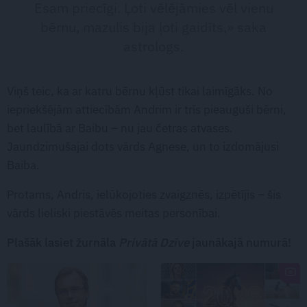
Esam priecīgi. Ļoti vēlējāmies vēl vienu
bērnu, mazulis bija ļoti gaidīts,» saka
astrologs.
Viņš teic, ka ar katru bērnu kļūst tikai laimīgāks. No
iepriekšējām attiecībām Andrim ir trīs pieauguši bērni,
bet laulībā ar Baibu – nu jau četras atvases.
Jaundzimušajai dots vārds Agnese, un to izdomājusi
Baiba.
Protams, Andris, ielūkojoties zvaigznēs, izpētījis – šis
vārds lieliski piestāvēs meitas personībai.
Plašāk lasiet žurnāla
Privātā Dzīve
jaunākajā numurā!