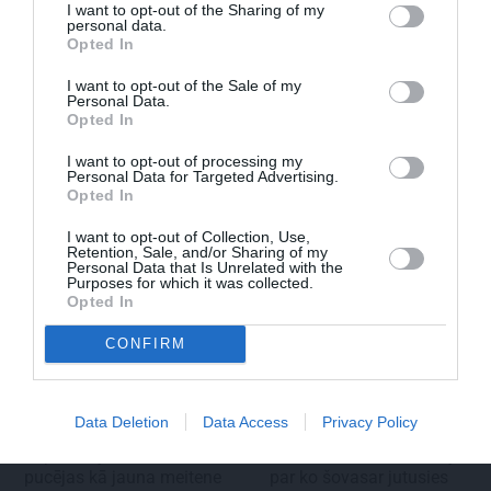
I want to opt-out of the Sharing of my
personal data.
Opted In
VIDEO: Slavenās pundurcūkas saimnieks
I want to opt-out of the Sale of my
Personal Data.
pēc mīluļa nāves ticis pie cita Žorika.
Opted In
Dzimusi jauna zvaigzne
I want to opt-out of processing my
Personal Data for Targeted Advertising.
Opted In
I want to opt-out of Collection, Use,
STILS
VESELĪBA
Retention, Sale, and/or Sharing of my
Personal Data that Is Unrelated with the
Purposes for which it was collected.
Opted In
CONFIRM
Data Deletion
Data Access
Privacy Policy
Repšes bijusī sieva
Brūsa Vilisa sieva atklāj,
pucējas kā jauna meitene
par ko šovasar jutusies