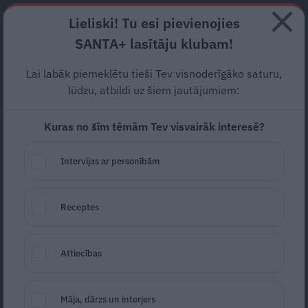
Abonē
Lieliski! Tu esi pievienojies
SANTA+ lasītāju klubam!
RECEPTES
NODERĪGI
JAUNĀKAIS
POPULĀRĀKAIS
Lai labāk piemeklētu tieši Tev visnoderīgāko saturu,
«Mums ģimenē ienācis
lūdzu, atbildi uz šiem jautājumiem:
brīnums». Račam 63 gados
Kuras no šīm tēmām Tev visvairāk interesē?
septītais bērns
Intervijas ar personībām
BĒRNS
18.05.2026
Receptes
Lauma Lapsa
Attiecības
Māja, dārzs un interjers