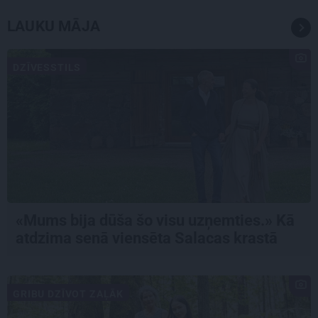
LAUKU MĀJA
DZĪVESSTILS
«Mums bija dūša šo visu uzņemties.» Kā
atdzima senā viensēta Salacas krastā
GRIBU DZĪVOT ZAĻĀK