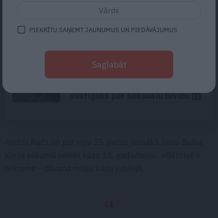
Traumatoloģe ortopēde Breide:
Plecs ir kā sieviete – tam patīk,
ka apčubina, pastrādā ar viņu,
PIEKRĪTU SAŅEMT JAUNUMUS UN PIEDĀVĀJUMUS
padarbojas, pavingro
Mūsdienu epidēmija –
Saglabāt
pieskārienu bads. Kāpēc
platonisks glāsts reizēm ir
svarīgāks par seksuālu tuvību
Andris Račs un par viņu 25 gadus jaunākā sieva Baiba
jūnija sākumā svinēs kāzu 18. gadadienu. «Bērniņš ir
brīnums – dāvana mūsu kāzu jubilejā.