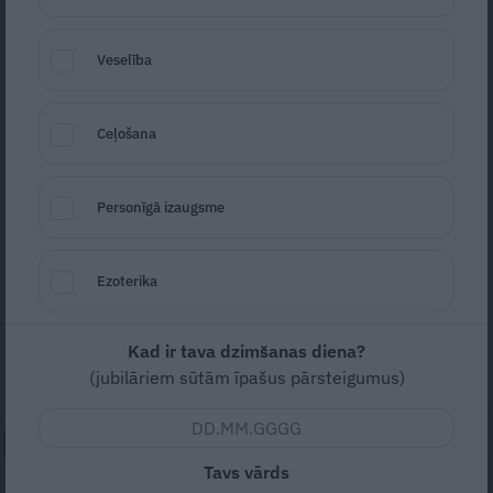
Veselība
Ceļošana
Andris Račs ar sievu Baibu un mazulīti
Foto: No privātā arhīva
Personīgā izaugsme
Seko
Santa.lv Google
Astrologs un vairāku grāmatu autors Andris
Ezoterika
Račs 63 gados kļuvis par tēvu septītajam
bērnam. Meitiņai dots ļoti latvisks vārds –
Kad ir tava dzimšanas diena?
Agnese.
(jubilāriem sūtām īpašus pārsteigumus)
NEPALAID GARĀM!
Tavs vārds