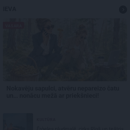
IEVA
VASARA
Nokavēju sapulci, atvēru nepareizo čatu
un… nonācu mežā ar priekšnieci!
KULTŪRA
Ērģeles pludmalē, cirks Rīgā un teātris