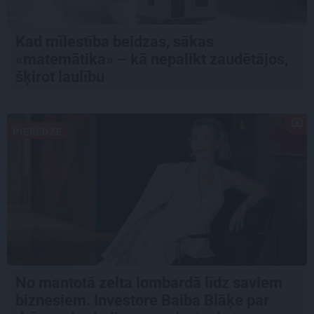
Kad mīlestība beidzas, sākas
«matemātika» – kā nepalikt zaudētājos,
šķirot laulību
PIEREDZE
No mantotā zelta lombardā līdz saviem
biznesiem. Investore Baiba Blāķe par