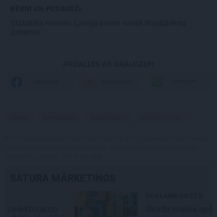
BĒRNI UN PUSAUDŽI
Statistika nemelo:
Latvijā arvien vairāk daudzbērnu
ģimenes
PADALIES AR DRAUGIEM
WHATSAPP
FACEBOOK
DRAUGIEM.LV
BĒRNS
DZEMDĪBAS
ANDRIS RAČS
ASTROLOĢIJA
Publikācijas saturs vai tās jebkāda apjoma daļa ir aizsargāts autortiesību
objekts Autortiesību likuma izpratnē, un tā izmantošana bez izdevēja
atļaujas ir aizliegta. Vairāk lasi
šeit
SATURA MĀRKETINGS
REKLĀMRAKSTS
Škoda maina spēles