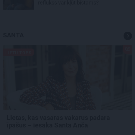
reflukss var kļūt bīstams?
SANTA
LIETU TOPS
Lietas, kas vasaras vakarus padara
īpašus – iesaka Santa Anča