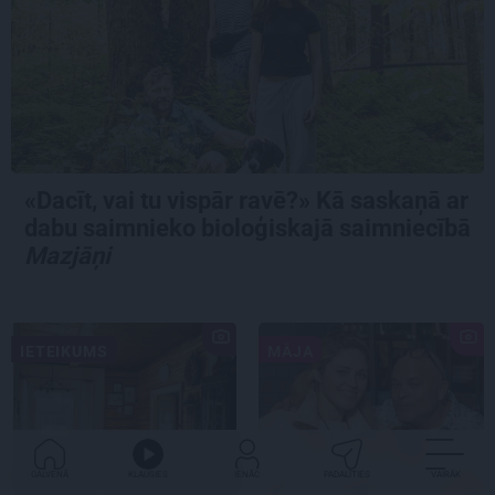
«Dacīt, vai tu vispār ravē?» Kā saskaņā ar
dabu saimnieko bioloģiskajā saimniecībā
Mazjāņi
IETEIKUMS
MĀJA
GALVENĀ
KLAUSIES
IENĀC
PADALĪTIES
VAIRĀK