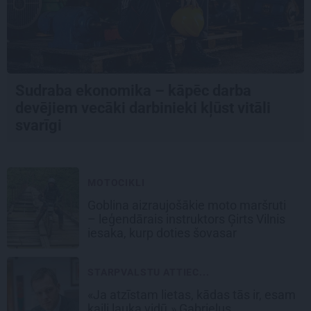
Sudraba ekonomika – kāpēc darba
devējiem vecāki darbinieki kļūst vitāli
svarīgi
MOTOCIKLI
Goblina aizraujošākie moto maršruti
– leģendārais instruktors Ģirts Vilnis
iesaka, kurp doties šovasar
STARPVALSTU ATTIEC...
«Ja atzīstam lietas, kādas tās ir, esam
kaili lauka vidū.» Gabrieļus