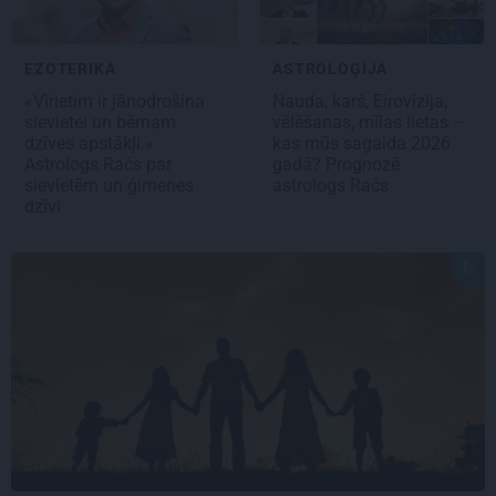
EZOTERIKA
ASTROLOĢIJA
«Vīrietim ir jānodrošina
Nauda, karš, Eirovīzija,
sievietei un bērnam
vēlēšanas, mīlas lietas –
dzīves apstākļi.»
kas mūs sagaida 2026.
Astrologs Račs par
gadā? Prognozē
sievietēm un ģimenes
astrologs Račs
dzīvi