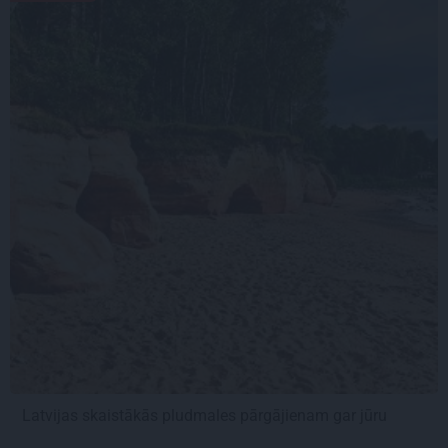
Latvijas skaistākās pludmales pārgājienam gar jūru