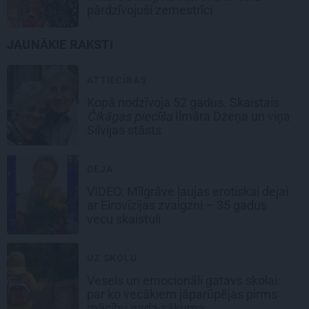
pārdzīvojuši zemestrīci
JAUNĀKIE RAKSTI
ATTIECĪBAS
Kopā nodzīvoja 52 gadus. Skaistais
Čikāgas piecīša
Ilmāra Dzeņa un viņa
Silvijas stāsts
DEJA
VIDEO: Mīlgrāve ļaujas erotiskai dejai
ar Eirovīzijas zvaigzni – 35 gadus
vecu skaistuli
UZ SKOLU
Vesels un emocionāli gatavs skolai:
par ko vecākiem jāparūpējas pirms
mācību gada sākuma