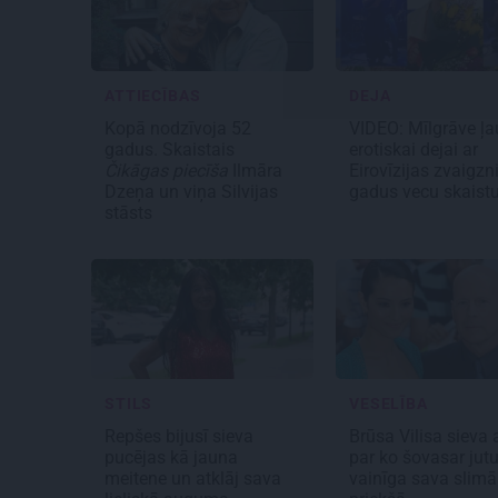
ATTIECĪBAS
DEJA
Kopā nodzīvoja 52
VIDEO: Mīlgrāve ļa
gadus. Skaistais
erotiskai dejai ar
Čikāgas piecīša
Ilmāra
Eirovīzijas zvaigzn
Dzeņa un viņa Silvijas
gadus vecu skaistu
stāsts
STILS
VESELĪBA
Repšes bijusī sieva
Brūsa Vilisa sieva a
pucējas kā jauna
par ko šovasar jut
meitene un atklāj sava
vainīga sava slimā