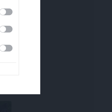
spriedzi un dzīves
draivu
agad