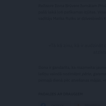
Režisore Ilona Brūvere žurnālam Privāt
pašā laikā ļoti patīkamas izjūtas. Viņa
vadītājs Matīss Rutks ar dzīvesbiedri
«Tā kā zinu, kā ir audzināt 
atzīs
Ilona ir gandarīta, ka mazmeitai jaun
latīņu valodā nozīmējot
pērle
,
gaisma
pirmajā dienā pēc atvešanas mājās. «G
PADALIES AR DRAUGIEM
DRAUGIEM.LV
FACEBOOK