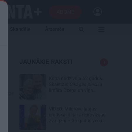
ABONĒ
Skandāls
Ārzemēs
JAUNĀKIE RAKSTI
Kopā nodzīvoja 52 gadus.
Skaistais
Čikāgas piecīša
Ilmāra Dzeņa un viņa
08.2025
Silvijas stāsts
VIDEO: Mīlgrāve ļaujas
erotiskai dejai ar Eirovīzijas
zvaigzni – 35 gadus vecu
skaistuli