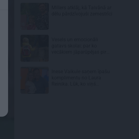
Millers atklāj, kā Taivānā ar
dēlu pārdzīvojuši zemestrīci
Vesels un emocionāli
gatavs skolai: par ko
vecākiem jāparūpējas pirms
mācību gada sākuma
Inese Vaikule saņem īpašu
komplimentu no Laura
Reinika. Lūk, ko viņš
pamanījis!