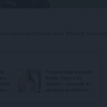
u,» paziņoja režisore Ilona Brūvere. Viņa šaj
es
Traumatoloģe ortopēde
bas –
Breide: Plecs ir kā
zītis
sieviete – tam patīk, ka
mēm,
apčubina, pastrādā ar
viņu, padarbojas,
rī
pavingro