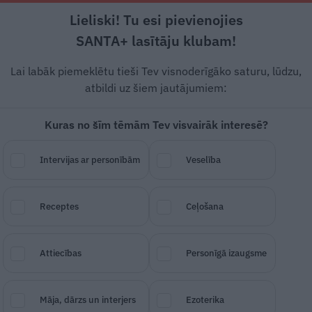
Lieliski! Tu esi pievienojies
Rīga +21°C
Mākoņains, DR vējš, 2.55 m/s
SANTA+ lasītāju klubam!
Dzīvesstāsti
Ciemos
Stils
Piemiņai
Lai labāk piemeklētu tieši Tev visnoderīgāko saturu, lūdzu,
atbildi uz šiem jautājumiem:
Kuras no šīm tēmām Tev visvairāk interesē?
usi par vecmāmiņu.
Intervijas ar personībām
Veselība
odīvas vārds
Receptes
Ceļošana
SAGLABĀ RAKSTU
DALĪTIES
15.
Attiecības
Personīgā izaugsme
Māja, dārzs un interjers
Ezoterika