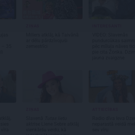
ZIŅAS
INTERESANTI
ujas
Millers atklāj, kā Taivānā
VIDEO: Slavenās
ar dēlu pārdzīvojuši
pundurcūkas saimn
i – 35
zemestrīci
pēc mīluļa nāves tic
li
pie cita Žorika. Dzi
jauna zvaigzne
ZIŅAS
ATTIECĪBAS
tklāj,
Slavenā
Tutas lietu
Radio dīva Ieva Dze
usies
aktrise Liene Sebre atklāj
neparastā veidā me
 vīra
vienkāršu veidu, kā
sev vīru