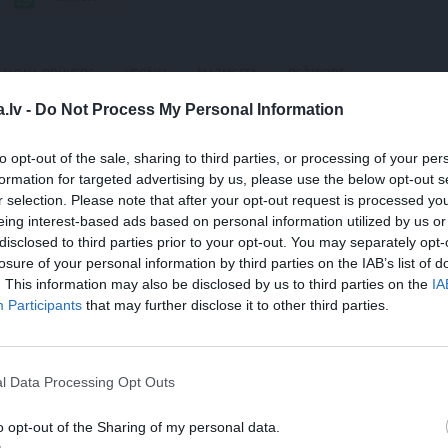
ILONA BRŪVERE
VECĀKI
MAZMEITA
REŽISORE
.lv -
Do Not Process My Personal Information
 aizsargāts autortiesību objekts Autortiesību likuma izpratnē, un tā
rāk lasi
šeit
to opt-out of the sale, sharing to third parties, or processing of your per
formation for targeted advertising by us, please use the below opt-out s
r selection. Please note that after your opt-out request is processed y
eing interest-based ads based on personal information utilized by us or
disclosed to third parties prior to your opt-out. You may separately opt-
losure of your personal information by third parties on the IAB’s list of
. This information may also be disclosed by us to third parties on the
IA
Participants
that may further disclose it to other third parties.
STS
REKLĀMRAKSTS
REKLĀMR
 tagad ir
Kamēr dāmas bauda
Pieaugu
l Data Processing Opt Outs
iks doties uz
miljoniem ziedu
diena Rīg
uižas Ziedu
skaistumu, kungi atklāj
atmiņā p
o opt-out of the Sharing of my personal data.
Lietuvas alus tradīciju
svinībā