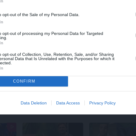
In
galvaspilsētu
o opt-out of the Sale of my Personal Data.
In
to opt-out of processing my Personal Data for Targeted
ing.
In
o opt-out of Collection, Use, Retention, Sale, and/or Sharing
ersonal Data that Is Unrelated with the Purposes for which it
lected.
In
PERSONĪBAS
ZIŅAS
CONFIRM
em
Džilindžera mīļoto Lindu
Aktierim Andrim
u no
Kalniņu piemeklējušas
Bērziņam miljonārs
 ko
savādas sajūtas. Viņa
uzdāvinājis auto. T
atklāj iemeslu
viņš grib jaunu…
Data Deletion
Data Access
Privacy Policy