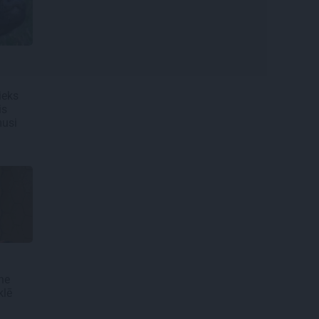
ieks
is
musi
ne
klē