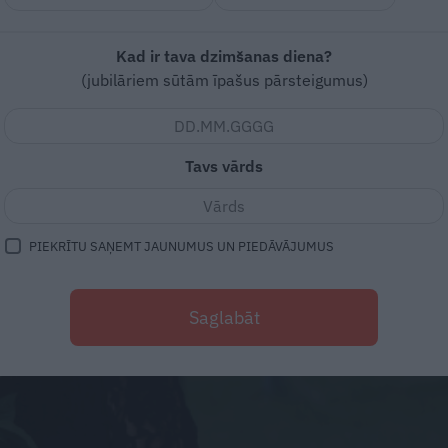
Kad ir tava dzimšanas diena?
(jubilāriem sūtām īpašus pārsteigumus)
Tavs vārds
PIEKRĪTU SAŅEMT JAUNUMUS UN PIEDĀVĀJUMUS
Saglabāt