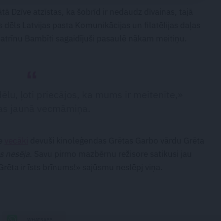
ā Dzīve atzīstas, ka šobrīd ir nedaudz dīvainas, tajā
s dēls Latvijas pasta Komunikācijas un filatēlijas daļas
 Katrīnu Bambīti sagaidījuši pasaulē nākam meitiņu.
dēlu, ļoti priecājos, ka mums ir meitenīte,»
tas jaunā vecmāmiņa.
ie
vecāki
devuši kinoleģendas Grētas Garbo vārdu Grēta
s nesēja.
Savu pirmo mazbērnu režisore satikusi jau
rēta ir īsts brīnums!» sajūsmu neslēpj viņa.
WHATSAPP