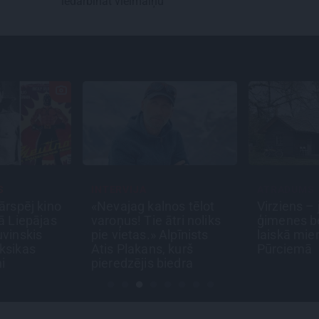
iedarbināt vielmaiņu
ATRADUMS
PERSONĪ
alnos tēlot
Virziens – jūra: Lauderu
Noklusē
e ātri noliks
ģimenes bezbēdīgi
saites, a
» Alpīnists
laiskā miera osta
brāli un 
s, kurš
Pūrciemā
brīnums:
 biedra
ar Andri