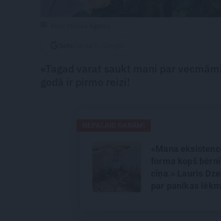
Foto: Picture Agency
Seko
Santa.lv Google
«Tagad varat saukt mani par vecmāmiņ
godā ir pirmo reizi!
NEPALAID GARĀM!
«Mana eksistenc
forma kopš bērnī
cīņa.» Lauris Dzel
par panikas lēk
vientulību un
atgriešanos teāt