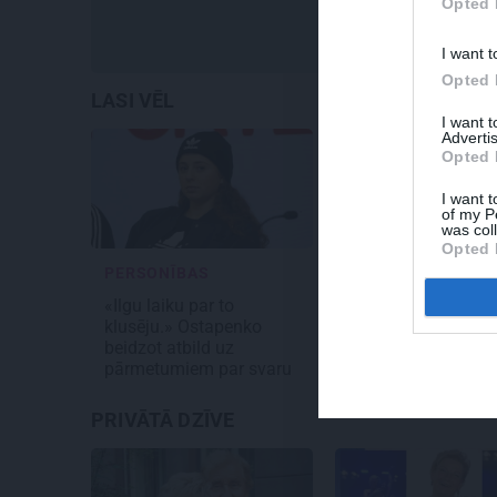
Opted 
I want t
Opted 
LASI VĒL
I want 
Advertis
Opted 
I want t
of my P
was col
Opted 
PERSONĪBAS
SLAVENĪBAS
«Ilgu laiku par to
Inese Vaikule saņ
klusēju.» Ostapenko
īpašu kompliment
beidzot atbild uz
Laura Reinika. Lūk,
pārmetumiem par svaru
viņš pamanījis!
PRIVĀTĀ DZĪVE