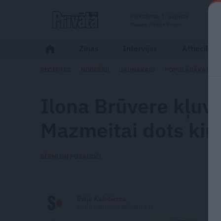
Piektdiena, 7. augusts
Madars, Alfrēds, Fredis
Ziņas
Intervijas
Attiecības
RECEPTES
NODERĪGI
JAUNĀKAIS
POPULĀRĀKAIS
Ilona Brūvere kļuv
Mazmeitai dots kin
BĒRNI UN PUSAUDŽI
Evija Kalnbērza
evija.kalnberza@santa.lv