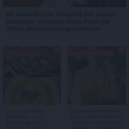
No mantotā zelta lombardā līdz saviem
biznesiem. Investore Baiba Blāķe par
dzīves skarbajiem pagriezieniem
APCEĻO LATVIJU
SKAISTUMKOPŠANA
Latvijas gardākās
Sausums, apsārtums un
pieturvietas – kur
kaprīza āda? Pazīmes, ka
palutināt garšas
nemanāmi sabojāts ādas
kārpiņas, apceļojot
galvenais aizsargvairogs