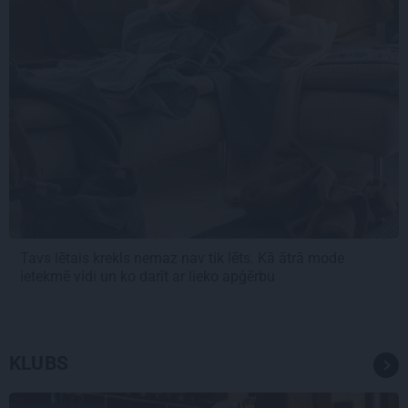
Tavs lētais krekls nemaz nav tik lēts. Kā ātrā mode
ietekmē vidi un ko darīt ar lieko apģērbu
KLUBS