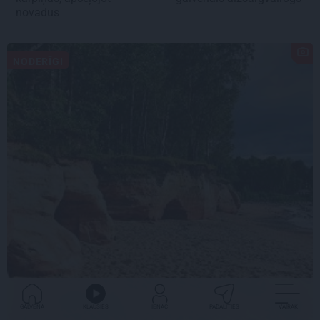
novadus
NODERĪGI
GALVENĀ
KLAUSIES
IENĀC
PADALĪTIES
VAIRĀK