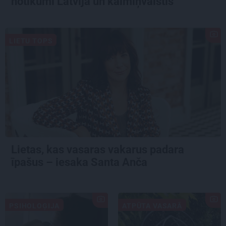
notikumi Latvijā un kaimiņvalstīs
LIETU TOPS
Lietas, kas vasaras vakarus padara
īpašus – iesaka Santa Anča
PSIHOLOĢIJA
ATPŪTA VASARĀ