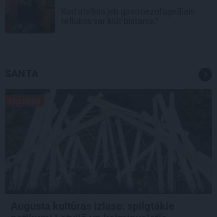
Kad atvilnis jeb gastroezofageālais
reflukss var kļūt bīstams?
SANTA
KULTŪRA
Augusta kultūras izlase: spilgtākie