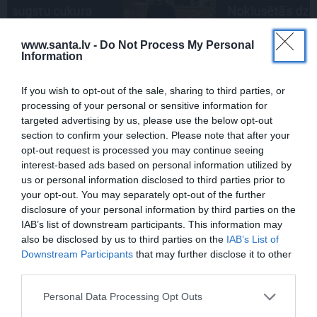
Noklusētās dzimtas saites,
attiecības ar brāli un 7. bērns kā
la
brīnums: atklāta saruna ar Andri
www.santa.lv -
Do Not Process My Personal
Raču
Information
If you wish to opt-out of the sale, sharing to third parties, or
ATRADUMS
processing of your personal or sensitive information for
Virziens – jūra: Lauderu
targeted advertising by us, please use the below opt-out
ģimenes bezbēdīgi laiskā miera
section to confirm your selection. Please note that after your
osta Pūrciemā
opt-out request is processed you may continue seeing
interest-based ads based on personal information utilized by
us or personal information disclosed to third parties prior to
DZĪVESSTĀSTS
your opt-out. You may separately opt-out of the further
Stāsts, kas pārspēj kino
disclosure of your personal information by third parties on the
scenārijus: Kā Liepājas zēns
IAB’s list of downstream participants. This information may
Volfs Ruvinskis kļuva par
also be disclosed by us to third parties on the
IAB’s List of
Meksikas superzvaigzni
Downstream Participants
that may further disclose it to other
third parties.
Personal Data Processing Opt Outs