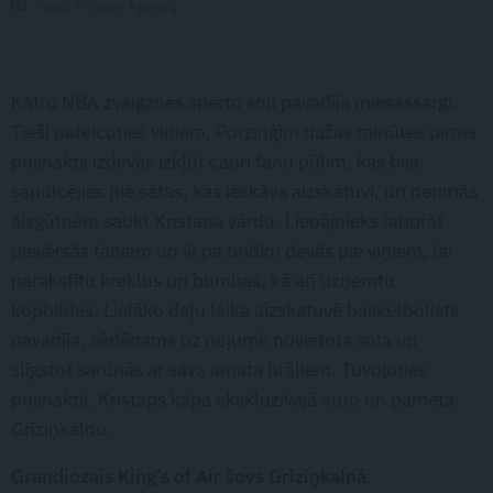
Foto: Picture Agency
Katru NBA zvaigznes sperto soli pavadīja miesassargi.
Tieši pateicoties viņiem, Porziņģim dažas minūtes pirms
pusnakts izdevās izkļūt cauri fanu pūlim, kas bija
sapulcējies pie sētas, kas ieskāva aizskatuvi, un nerimās
aizgūtnēm saukt Kristapa vārdu. Liepājnieks labprāt
pievērsās faniem un ik pa brīdim devās pie viņiem, lai
parakstītu kreklus un bumbas, kā arī uzņemtu
kopbildes. Lielāko daļu laika aizskatuvē basketbolists
pavadīja, sēdēdams uz nojumē novietota sola un
slīgstot sarunās ar sava amata brāļiem. Tuvojoties
pusnaktij, Kristaps kāpa ekskluzīvajā auto un pameta
Grīziņkalnu.
Grandiozais King’s of Air šovs Grīziņkalnā: