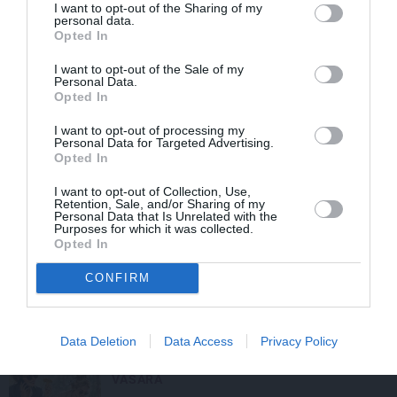
I want to opt-out of the Sharing of my
IEVA
personal data.
Opted In
I want to opt-out of the Sale of my
STILA NOSLĒPUMI
Personal Data.
Opted In
I want to opt-out of processing my
Personal Data for Targeted Advertising.
Opted In
I want to opt-out of Collection, Use,
Retention, Sale, and/or Sharing of my
Personal Data that Is Unrelated with the
Purposes for which it was collected.
Opted In
Ja tev patīk Natālijas Jansones stils:
CONFIRM
lietas, rotas un zīmoli, ko vērts
aizņemties savai ikdienai
Data Deletion
Data Access
Privacy Policy
VASARA