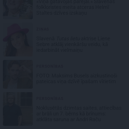
«Viņa gatavojās pārejai.» Slavenās
folkloristes meita atceras Helmī
Staltes dzīves izskaņu
ZIŅAS
Slavenā
Tutas lietu
aktrise Liene
Sebre atklāj vienkāršu veidu, kā
iedarbināt vielmaiņu
PERSONĪBAS
FOTO: Maksims Busels aizkustinoši
pateicas viņa dzīvē īpašam vīrietim
PERSONĪBAS
Noklusētās dzimtas saites, attiecības
ar brāli un 7. bērns kā brīnums:
atklāta saruna ar Andri Raču