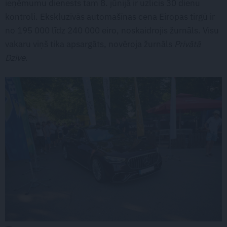
ieņēmumu dienests tam 8. jūnijā ir uzlicis 30 dienu
kontroli. Ekskluzīvās automašīnas cena Eiropas tirgū ir
no 195 000 līdz 240 000 eiro, noskaidrojis žurnāls. Visu
vakaru viņš tika apsargāts, novēroja žurnāls
Privātā
Dzīve
.