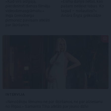
«Kad vīrs aizgāja,
«Esmu darījis lietas, kas
piecdesmit dienas filmēju
pašam nešķiet labas. Ko
videodienasgrāmatu.»
tagad – nošauties?»
Inga Grencberga
Aināra Ērgļa grēksūdze
pirmoreiz pavisam atklāti
par šķiršanos
INTERVIJA
«Nenožēloju lēmumu ne par šķiršanos, ne par aiziešanu
no Rīgas.» Samanta Tīna atklāti par jauno dzīvi