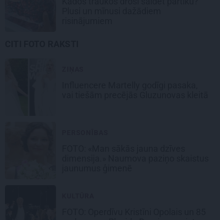
Kādos traukos droši saldēt pārtiku?
Plusi un mīnusi dažādiem
risinājumiem
CITI FOTO RAKSTI
ZIŅAS
Influencere Martelly godīgi pasaka,
vai tiešām precējās Gluzunovas kleitā
PERSONĪBAS
FOTO: «Man sākās jauna dzīves
dimensija.» Naumova paziņo skaistus
jaunumus ģimenē
KULTŪRA
FOTO: Operdīvu Kristīni Opolais un 85