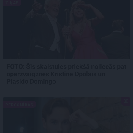
ZIŅAS
FOTO: Šīs skaistules priekšā noliecās pat
operzvaigznes Kristīne Opolais un
Plasido Domingo
PERSONĪBAS