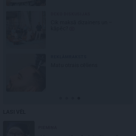
DEKO DISKUSIJAS
Cik maksā dizainers un –
kāpēc?
REKLĀMRAKSTS
Matu otrais cēliens
šu
LASI VĒL
PIEMIŅA