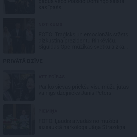
gadus veco Plasido Domingo saista
kas īpašs
NOTIKUMS
FOTO: Traģisks un emocionāls stāsts
aizkustina prezidentu Rinkēviču.
Siguldas Opermūzikas svētku aizkadri
PRIVĀTĀ DZĪVE
ATTIECĪBAS
Par ko sievas priekšā visu mūžu jutās
vainīgs dzejnieks Jānis Peters
PIEMIŅA
FOTO: Ļaudis atvadās no mūžībā
aizsauktā narkologa Jāņa Strazdiņa