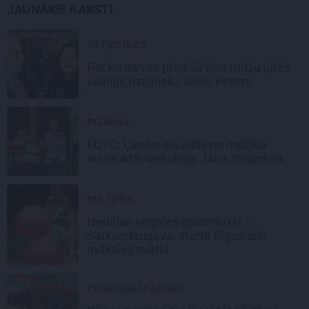
JAUNĀKIE RAKSTI
ATTIECĪBAS
Par ko sievas priekšā visu mūžu jutās
vainīgs dzejnieks Jānis Peters
PIEMIŅA
FOTO: Ļaudis atvadās no mūžībā
aizsauktā narkologa Jāņa Strazdiņa
KULTŪRA
Nedēļas nogales galamērķis –
Sarkandaugava: startē Rīgas ielu
mākslas svētki
PRAKTISKI PADOMI