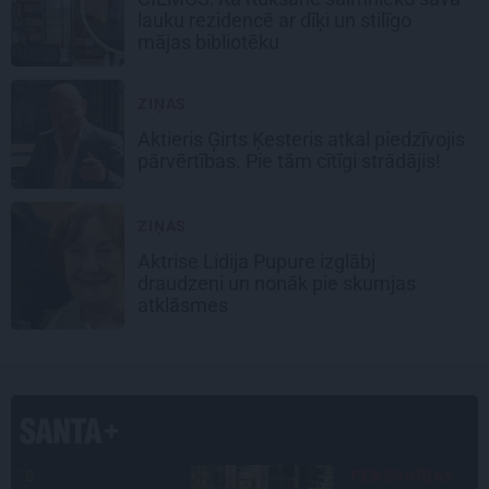
lauku rezidencē ar dīķi un stilīgo
mājas bibliotēku
ZIŅAS
Aktieris Ģirts Ķesteris atkal piedzīvojis
pārvērtības. Pie tām cītīgi strādājis!
ZIŅAS
Aktrise Lidija Pupure izglābj
draudzeni un nonāk pie skumjas
atklāsmes
PERSONĪBAS