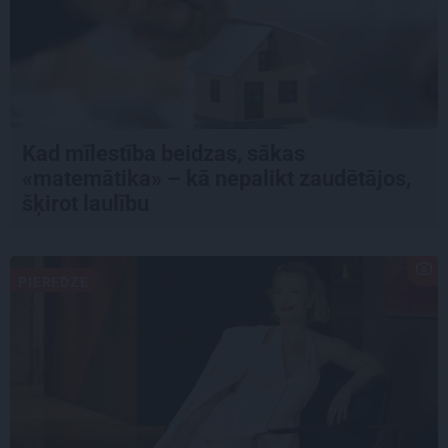
Kad mīlestība beidzas, sākas
«matemātika» – kā nepalikt zaudētājos,
šķirot laulību
PIEREDZE