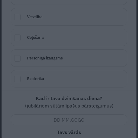
Veselība
Ceļošana
Foto: Picture Agency
Personīgā izaugsme
Seko
Santa.lv Google
Latvijas labākais basketbolists Kristaps
Ezoterika
Porziņģis ieradies Rīgā. Ierodoties
Grīziņkalnā, kur zvaigzni sagaidīja vairāki
Kad ir tava dzimšanas diena?
simti dažāda vecuma fani, daudzi varēja
(jubilāriem sūtām īpašus pārsteigumus)
savām acīm novērtēt Kristapa jauno
braucamo.
Tavs vārds