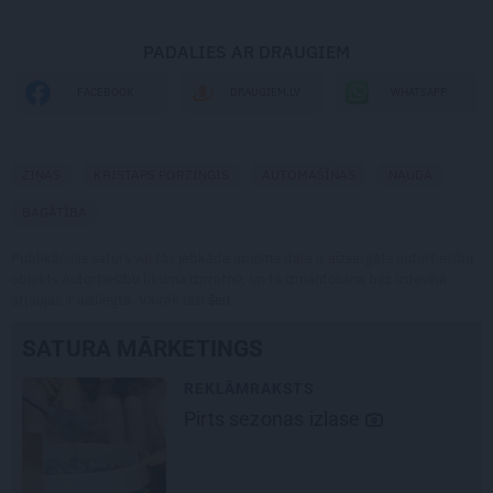
PADALIES AR DRAUGIEM
WHATSAPP
FACEBOOK
DRAUGIEM.LV
ZIŅAS
KRISTAPS PORZIŅĢIS
AUTOMAŠĪNAS
NAUDA
BAGĀTĪBA
Publikācijas saturs vai tās jebkāda apjoma daļa ir aizsargāts autortiesību
objekts Autortiesību likuma izpratnē, un tā izmantošana bez izdevēja
atļaujas ir aizliegta. Vairāk lasi
šeit
SATURA MĀRKETINGS
REKLĀMRAKSTS
Pirts sezonas izlase