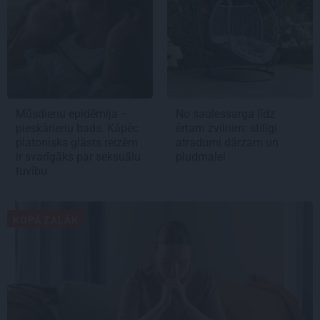
Mūsdienu epidēmija –
No saulessarga līdz
pieskārienu bads. Kāpēc
ērtam zvilnim: stilīgi
platonisks glāsts reizēm
atradumi dārzam un
ir svarīgāks par seksuālu
pludmalei
tuvību
KOPĀ ZAĻĀK