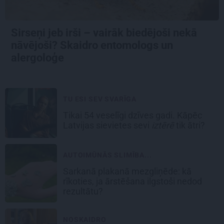
Sirseņi jeb irši – vairāk biedējoši nekā
nāvējoši? Skaidro entomologs un
alergoloģe
TU ESI SEV SVARĪGA
Tikai 54 veselīgi dzīves gadi. Kāpēc
Latvijas sievietes sevi
iztērē
tik ātri?
AUTOIMŪNĀS SLIMĪBA...
Sarkanā plakanā mezgliņēde: kā
rīkoties, ja ārstēšana ilgstoši nedod
rezultātu?
NOSKAIDRO