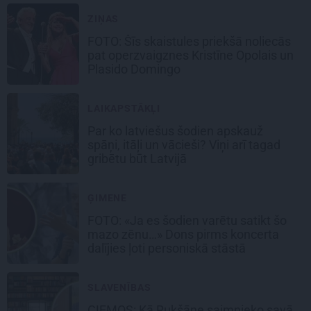
ZIŅAS
FOTO: Šīs skaistules priekšā noliecās
pat operzvaigznes Kristīne Opolais un
Plasido Domingo
LAIKAPSTĀKĻI
Par ko latviešus šodien apskauž
spāņi, itāļi un vācieši? Viņi arī tagad
gribētu būt Latvijā
ĢIMENE
FOTO: «Ja es šodien varētu satikt šo
mazo zēnu…» Dons pirms koncerta
dalījies ļoti personiskā stāstā
SLAVENĪBAS
CIEMOS: Kā Rukšāne saimnieko savā