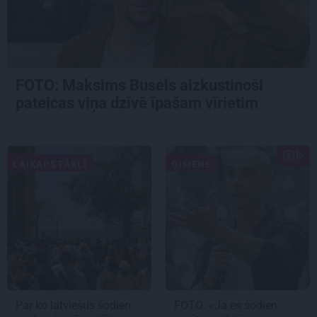
FOTO: Maksims Busels aizkustinoši
pateicas viņa dzīvē īpašam vīrietim
LAIKAPSTĀKĻI
ĢIMENE
Par ko latviešus šodien
FOTO: «Ja es šodien