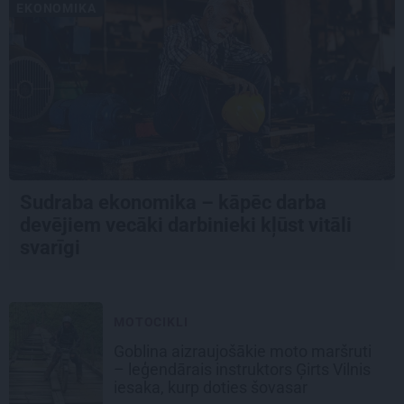
EKONOMIKA
Sudraba ekonomika – kāpēc darba
devējiem vecāki darbinieki kļūst vitāli
svarīgi
MOTOCIKLI
Goblina aizraujošākie moto maršruti
– leģendārais instruktors Ģirts Vilnis
iesaka, kurp doties šovasar