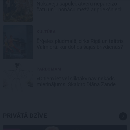
Nokavēju sapulci, atvēru nepareizo
čatu un… nonācu mežā ar priekšnieci!
KULTŪRA
Ērģeles pludmalē, cirks Rīgā un teātris
Valmierā: kur doties šajās brīvdienās?
PĀRDOMĀM
«Citiem iet vēl sliktāk» nav nekāds
mierinājums. Skaidro Diāna Zande
PRIVĀTĀ DZĪVE