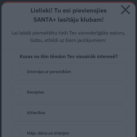
Abonē
Lieliski! Tu esi pievienojies
SANTA+ lasītāju klubam!
RECEPTES
NODERĪGI
JAUNĀKAIS
POPULĀRĀKAIS
Lai labāk piemeklētu tieši Tev visnoderīgāko saturu,
FOTO: Porziņģis Rīgā žilbina
lūdzu, atbildi uz šiem jautājumiem:
ar jaunu
mersedesu
. Cik
Kuras no šīm tēmām Tev visvairāk interesē?
tāds maksā?
Intervijas ar personībām
ZIŅAS
08.07.2026
Gita Vīksne
Receptes
Žurnāliste
gita.viksne@santa.lv
Attiecības
Māja, dārzs un interjers