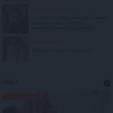
STARPVALSTU ATTIEC...
«Ja atzīstam lietas, kādas tās ir, esam
kaili lauka vidū.» Gabrieļus
Landsberģis par Baltijas drošību
REKLĀMRAKSTS
Ceļvedis vīrietim ar lieko svaru
PĒRLE
LIKUMA LABIRINTI