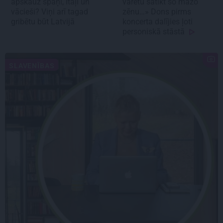
apskauž spāņi, itāļi un
varētu satikt šo mazo
vācieši? Viņi arī tagad
zēnu…» Dons pirms
gribētu būt Latvijā
koncerta dalījies ļoti
personiskā stāstā
SLAVENĪBAS