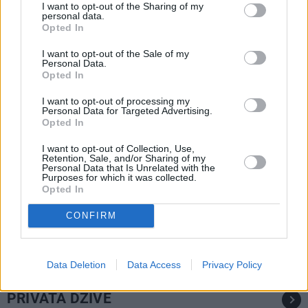
I want to opt-out of the Sharing of my
personal data.
Ideāli skābēti, mazsālīti un svaigi: 7
Opted In
gurķu laika receptes iesaka Latvijā
populāri ļaudis
I want to opt-out of the Sale of my
Personal Data.
Opted In
ZAĻI DOMĀT
I want to opt-out of processing my
Ražotāji spiesti piekāpties – visā
Personal Data for Targeted Advertising.
Eiropā mainās preču remonta un
Opted In
garantijas noteikumi
I want to opt-out of Collection, Use,
Retention, Sale, and/or Sharing of my
Personal Data that Is Unrelated with the
LATVIJAS PĒRLES
Purposes for which it was collected.
Opted In
FOTO: Klostera dzīves noslēpumi –
ielūkojamies Viļānu Svētā Alberta
CONFIRM
Lielā klostera tēvu ikdienā
Data Deletion
Data Access
Privacy Policy
PRIVĀTĀ DZĪVE