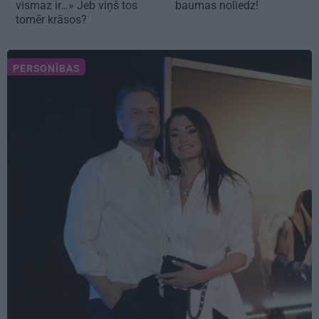
vismaz ir…» Jeb viņš tos
baumas noliedz!
tomēr krāsos?
PERSONĪBAS