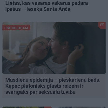
Lietas, kas vasaras vakarus padara
īpašus – iesaka Santa Anča
PSIHOLOĢIJA
Mūsdienu epidēmija – pieskārienu bads.
Kāpēc platonisks glāsts reizēm ir
svarīgāks par seksuālu tuvību