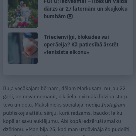
FOTO: Iedvesmai – Ilzes un Valda
dārzs ar 27 laternām un skujkoku
bumbām
Triecienviļņi, blokādes vai
operācija? Kā patiesībā ārstēt
«tenisista elkonu»
Buļa vecākajam bērnam, dēlam Markusam, nu jau 22
gadi, un nevar nemanīt, cik liela ir vizuālā līdzība starp
tēvu un dēlu. Mākslinieks sociālajā medijā
Instagram
publiskojis attēlu sēriju, kurā redzams, baudot laiku
kopā ar savu auklējumu. Abi kopā iedzēruši smalku
dzērienu. «Man bija 25, kad man uzdāvināja šo pudelīti,