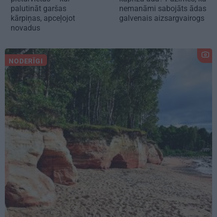
palutināt garšas
nemanāmi sabojāts ādas
kārpiņas, apceļojot
galvenais aizsargvairogs
novadus
NODERĪGI