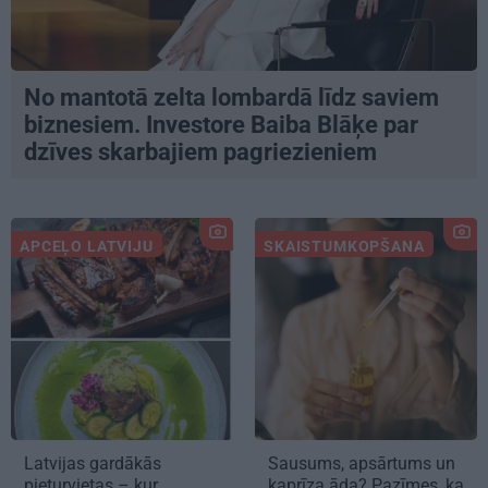
No mantotā zelta lombardā līdz saviem
biznesiem. Investore Baiba Blāķe par
dzīves skarbajiem pagriezieniem
APCEĻO LATVIJU
SKAISTUMKOPŠANA
Latvijas gardākās
Sausums, apsārtums un
pieturvietas – kur
kaprīza āda? Pazīmes, ka