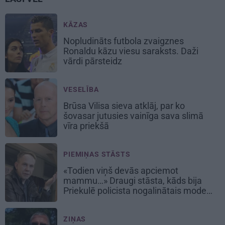
KĀZAS
Nopludināts futbola zvaigznes
Ronaldu kāzu viesu saraksts. Daži
vārdi pārsteidz
VESELĪBA
Brūsa Vilisa sieva atklāj, par ko
šovasar jutusies vainīga sava slimā
vīra priekšā
PIEMIŅAS STĀSTS
«Todien viņš devās apciemot
mammu…» Draugi stāsta, kāds bija
Priekulē policista nogalinātais modes
mākslinieks
ZIŅAS