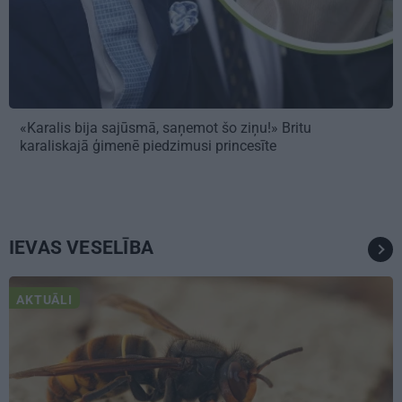
«Karalis bija sajūsmā, saņemot šo ziņu!» Britu
karaliskajā ģimenē piedzimusi princesīte
IEVAS VESELĪBA
AKTUĀLI