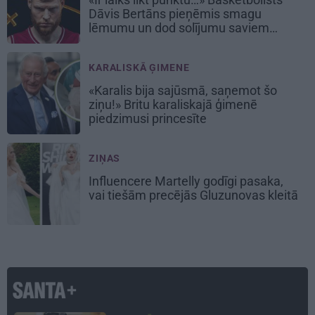
Dāvis Bertāns pieņēmis smagu
lēmumu un dod solījumu saviem
biedriem
KARALISKĀ ĢIMENE
«Karalis bija sajūsmā, saņemot šo
ziņu!» Britu karaliskajā ģimenē
piedzimusi princesīte
ZIŅAS
Influencere Martelly godīgi pasaka,
vai tiešām precējās Gluzunovas kleitā