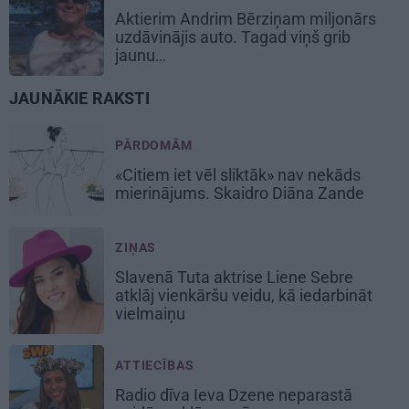
Aktierim Andrim Bērziņam miljonārs
uzdāvinājis auto. Tagad viņš grib
jaunu…
JAUNĀKIE RAKSTI
PĀRDOMĀM
«Citiem iet vēl sliktāk» nav nekāds
mierinājums. Skaidro Diāna Zande
ZIŅAS
Slavenā Tuta aktrise Liene Sebre
atklāj vienkāršu veidu, kā iedarbināt
vielmaiņu
ATTIECĪBAS
Radio dīva Ieva Dzene neparastā