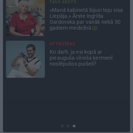
ATRADUMS
Virziens – jūra: Lauderu
ģimenes bezbēdīgi laiskā miera
osta Pūrciemā
CEĻOJUMA PLĀNS
Draudzeņu ceļojums bez
drāmām: noderīgi padomi
plānošanai un 16 galamērķu
idejas
INTERVIJA
«Nevajag kalnos tēlot varoņus!
Tie ātri noliks pie vietas.»
Alpīnists Atis Plakans, kurš
pieredzējis biedra bojāeju