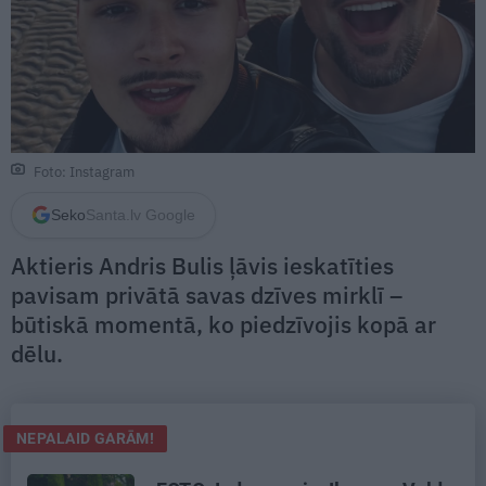
Foto: Instagram
Seko
Santa.lv Google
Aktieris Andris Bulis ļāvis ieskatīties
pavisam privātā savas dzīves mirklī –
būtiskā momentā, ko piedzīvojis kopā ar
dēlu.
NEPALAID GARĀM!