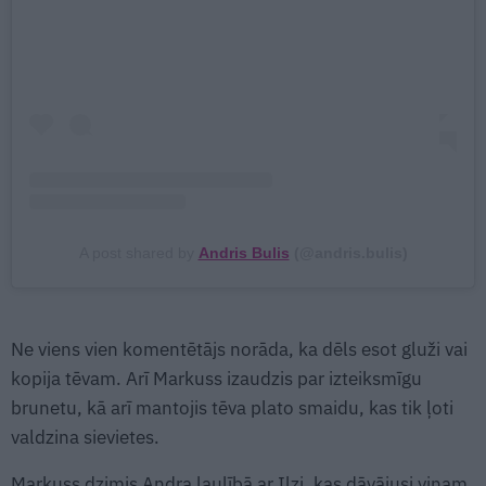
A post shared by
Andris Bulis
(@andris.bulis)
Ne viens vien komentētājs norāda, ka dēls esot gluži vai
kopija tēvam. Arī Markuss izaudzis par izteiksmīgu
brunetu, kā arī mantojis tēva plato smaidu, kas tik ļoti
valdzina sievietes.
Markuss dzimis Andra laulībā ar Ilzi, kas dāvājusi viņam