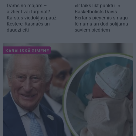
Darbs no mājām –
«Ir laiks likt punktu…»
aizliegt vai turpināt?
Basketbolists Dāvis
Karstus viedokļus pauž
Bertāns pieņēmis smagu
Ķestere, Rasnačs un
lēmumu un dod solījumu
daudzi citi
saviem biedriem
KARALISKĀ ĢIMENE