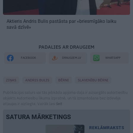
Aktieris Andris Bulis pastāsta par «briesmīgāko laiku
savā dzīvē»
PADALIES AR DRAUGIEM
WHATSAPP
FACEBOOK
DRAUGIEM.LV
ZIŅAS
ANDRIS BULIS
BĒRNI
SLAVENĪBU BĒRNI
Publikācijas saturs vai tās jebkāda apjoma daļa ir aizsargāts autortiesību
objekts Autortiesību likuma izpratnē, un tā izmantošana bez izdevēja
atļaujas ir aizliegta. Vairāk lasi
šeit
SATURA MĀRKETINGS
REKLĀMRAKSTS