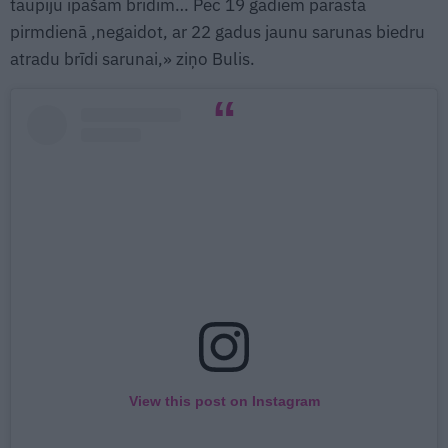
taupīju īpašām brīdim… Pēc 19 gadiem parastā
pirmdienā ,negaidot, ar 22 gadus jaunu sarunas biedru
atradu brīdi sarunai,» ziņo Bulis.
View this post on Instagram