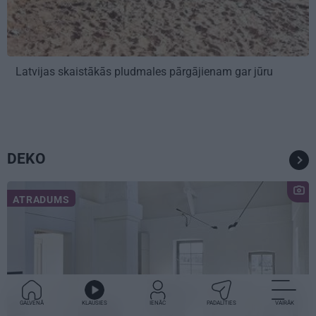
Latvijas skaistākās pludmales pārgājienam gar jūru
DEKO
ATRADUMS
GALVENĀ
KLAUSIES
IENĀC
PADALĪTIES
VAIRĀK