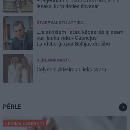
– leģendārais instruktors Ģirts Vilnis
iesaka, kurp doties šovasar
STARPVALSTU ATTIEC...
«Ja atzīstam lietas, kādas tās ir, esam
kaili lauka vidū.» Gabrieļus
Landsberģis par Baltijas drošību
REKLĀMRAKSTS
Ceļvedis vīrietim ar lieko svaru
PĒRLE
LIKUMA LABIRINTI