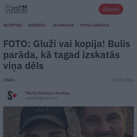
Abonē
RECEPTES
NODERĪGI
JAUNĀKAIS
POPULĀRĀKAIS
FOTO: Gluži vai kopija! Bulis
parāda, kā tagad izskatās
viņa dēls
ZIŅAS
13.05.2026
Marta Kalniņa-Avotiņa
portals@santa.lv