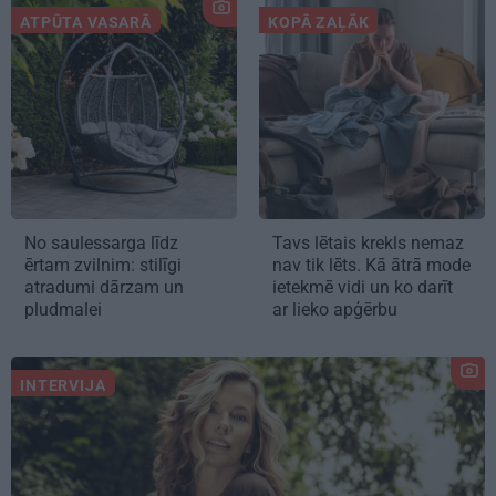
ATPŪTA VASARĀ
KOPĀ ZAĻĀK
No saulessarga līdz
Tavs lētais krekls nemaz
ērtam zvilnim: stilīgi
nav tik lēts. Kā ātrā mode
atradumi dārzam un
ietekmē vidi un ko darīt
pludmalei
ar lieko apģērbu
INTERVIJA