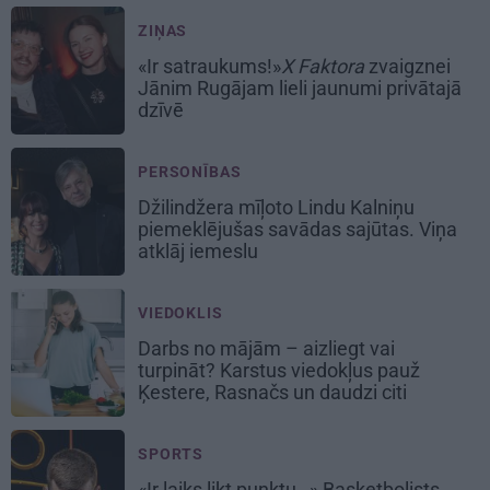
ZIŅAS
«Ir satraukums!»
X Faktora
zvaigznei
Jānim Rugājam lieli jaunumi privātajā
dzīvē
PERSONĪBAS
Džilindžera mīļoto Lindu Kalniņu
piemeklējušas savādas sajūtas. Viņa
atklāj iemeslu
VIEDOKLIS
Darbs no mājām – aizliegt vai
turpināt? Karstus viedokļus pauž
Ķestere, Rasnačs un daudzi citi
SPORTS
«Ir laiks likt punktu…» Basketbolists