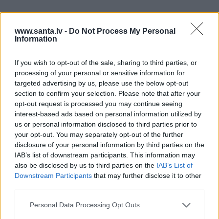
IEVA
www.santa.lv -
Do Not Process My Personal
Information
HOROSKOPI
If you wish to opt-out of the sale, sharing to third parties, or
processing of your personal or sensitive information for
targeted advertising by us, please use the below opt-out
section to confirm your selection. Please note that after your
opt-out request is processed you may continue seeing
interest-based ads based on personal information utilized by
us or personal information disclosed to third parties prior to
your opt-out. You may separately opt-out of the further
disclosure of your personal information by third parties on the
Nekas šajā periodā nenotiek nejauši.
IAB’s list of downstream participants. This information may
Horoskops visām zīmēm no 6. līdz 12.
also be disclosed by us to third parties on the
IAB’s List of
Downstream Participants
that may further disclose it to other
augustam
third parties.
Personal Data Processing Opt Outs
IEVA VIRTUVĒ