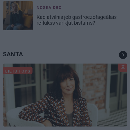
NOSKAIDRO
Kad atvilnis jeb gastroezofageālais
reflukss var kļūt bīstams?
SANTA
LIETU TOPS