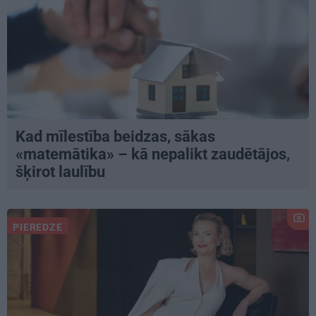
Kad mīlestība beidzas, sākas
«matemātika» – kā nepalikt zaudētājos,
šķirot laulību
PIEREDZE