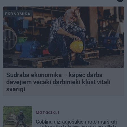
EKONOMIKA
Sudraba ekonomika – kāpēc darba
devējiem vecāki darbinieki kļūst vitāli
svarīgi
MOTOCIKLI
Goblina aizraujošākie moto maršruti