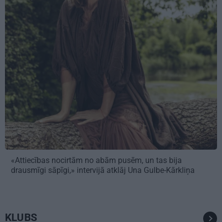
«Attiecības nocirtām no abām pusēm, un tas bija
drausmīgi sāpīgi,» intervijā atklāj Una Gulbe-Kārkliņa
KLUBS