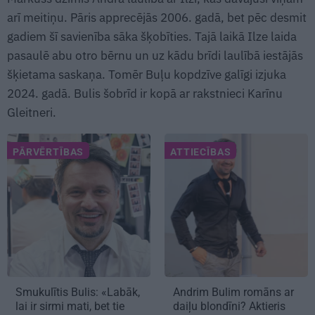
arī meitiņu. Pāris apprecējās 2006. gadā, bet pēc desmit
gadiem šī savienība sāka šķobīties. Tajā laikā Ilze laida
pasaulē abu otro bērnu un uz kādu brīdi laulībā iestājās
šķietama saskaņa. Tomēr Buļu kopdzīve galīgi izjuka
2024. gadā. Bulis šobrīd ir kopā ar rakstnieci Karīnu
Gleitneri.
PĀRVĒRTĪBAS
ATTIECĪBAS
Smukulītis Bulis: «Labāk,
Andrim Bulim
romāns ar
lai ir sirmi mati, bet tie
daiļu blondīni? Aktieris