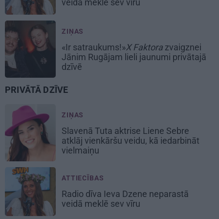
veidā meklē sev vīru
ZIŅAS
«Ir satraukums!»
X Faktora
zvaigznei
Jānim Rugājam lieli jaunumi privātajā
dzīvē
PRIVĀTĀ DZĪVE
ZIŅAS
Slavenā Tuta aktrise Liene Sebre
atklāj vienkāršu veidu, kā iedarbināt
vielmaiņu
ATTIECĪBAS
Radio dīva Ieva Dzene neparastā
veidā meklē sev vīru