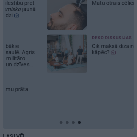
Matu otrais cēliens
DEKO DISKUSIJAS
Cik maksā dizainers un –
kāpēc?
LASI VĒL