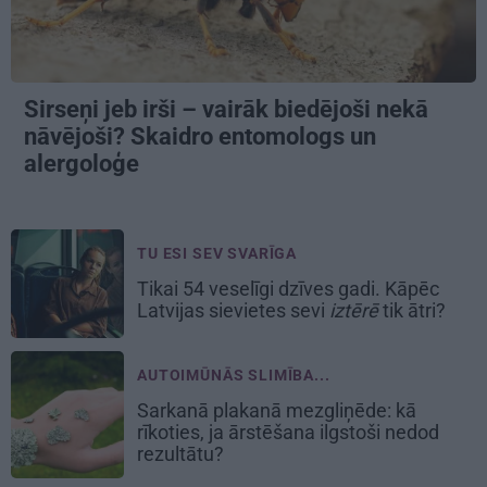
Sirseņi jeb irši – vairāk biedējoši nekā
nāvējoši? Skaidro entomologs un
alergoloģe
TU ESI SEV SVARĪGA
Tikai 54 veselīgi dzīves gadi. Kāpēc
Latvijas sievietes sevi
iztērē
tik ātri?
AUTOIMŪNĀS SLIMĪBA...
Sarkanā plakanā mezgliņēde: kā
rīkoties, ja ārstēšana ilgstoši nedod
rezultātu?