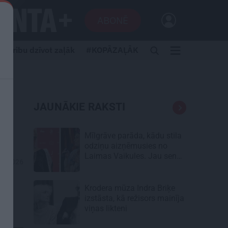
ABONĒ
Gribu dzīvot zaļāk
#KOPĀZAĻĀK
JAUNĀKIE RAKSTI
Mīlgrāve parāda, kādu stila
odziņu aizņēmusies no
Laimas Vaikules. Jau sen
06.2026
tādu gribējusi!
Krodera mūza Indra Briķe
izstāsta, kā režisors mainīja
viņas likteni