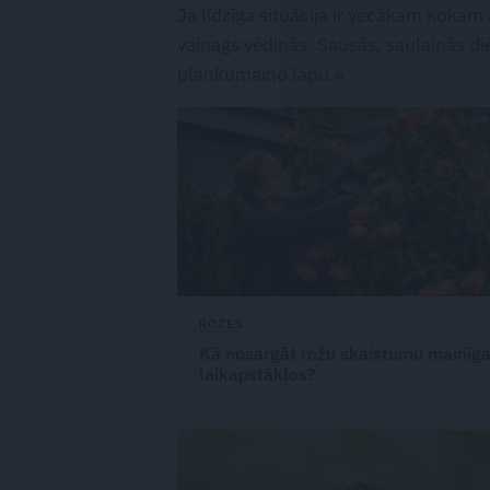
Ja līdzīga situācija ir vecākam kokam a
vainags vēdinās. Sausās, saulainās die
plankumaino lapu.»
ROZES
Kā nosargāt rožu skaistumu mainīga
laikapstākļos?