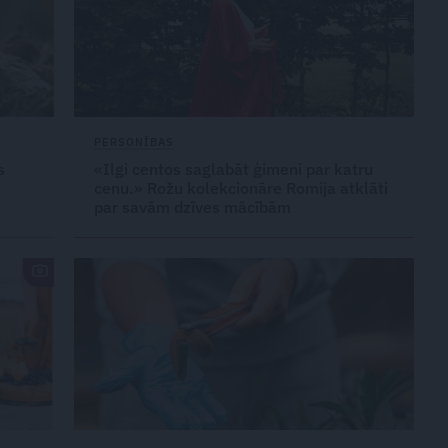
PERSONĪBAS
s
«Ilgi centos saglabāt ģimeni par katru
cenu.» Rožu kolekcionāre Romija atklāti
par savām dzīves mācībām