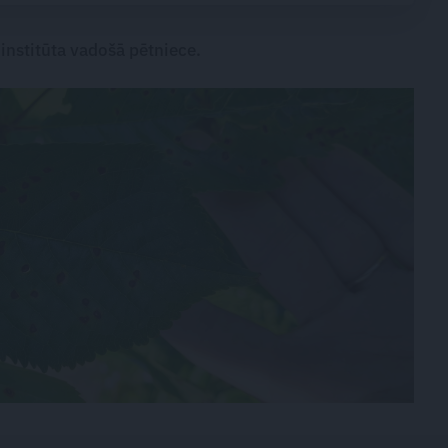
mākslinieks
institūta vadošā pētniece.