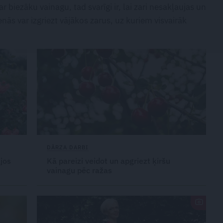
r biezāku vainagu, tad svarīgi ir, lai zari nesakļaujas un
nās var izgriezt vājākos zarus, uz kuriem visvairāk
DĀRZA DARBI
jos
Kā pareizi veidot un apgriezt ķiršu
vainagu pēc ražas