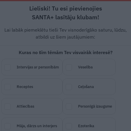
Lieliski! Tu esi pievienojies
Rīga +20°C
Skaidrs, DR vējš, 0.45 m/s
SANTA+ lasītāju klubam!
dārzs
Sakņudārzs
Augļudārzs
Telpaugi
Lietu tops
Lai labāk piemeklētu tieši Tev visnoderīgāko saturu, lūdzu,
atbildi uz šiem jautājumiem:
Kuras no šīm tēmām Tev visvairāk interesē?
saldo ķiršu lapām – kas
Intervijas ar personībām
Veselība
Receptes
Ceļošana
SAGLABĀ RAKSTU
DALĪTIES
28.
Attiecības
Personīgā izaugsme
Māja, dārzs un interjers
Ezoterika