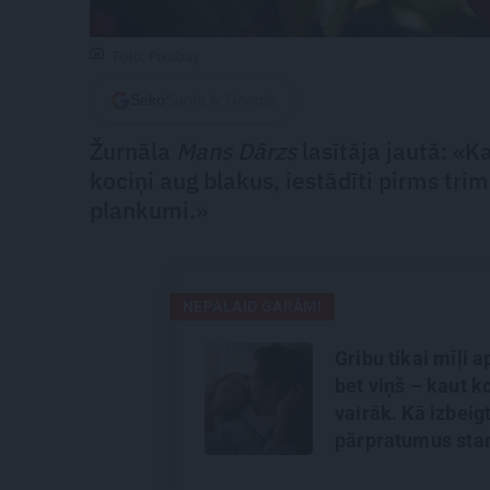
Foto: Pixabay
Seko
Santa.lv Google
Žurnāla
Mans Dārzs
lasītāja jautā: «K
kociņi aug blakus, iestādīti pirms tr
plankumi.»
NEPALAID GARĀM!
Gribu tikai mīļi a
bet viņš – kaut k
vairāk. Kā izbeig
pārpratumus sta
glāstiem un kais