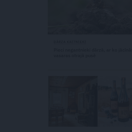
DĀRZA KAITNIEKI
Pieci negantnieki dārzā, ar ko jācīnā
vasaras otrajā pusē