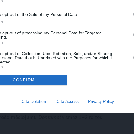
In
o opt-out of the Sale of my Personal Data.
In
to opt-out of processing my Personal Data for Targeted
ing.
In
o opt-out of Collection, Use, Retention, Sale, and/or Sharing
ersonal Data that Is Unrelated with the Purposes for which it
lected.
In
CONFIRM
rādās vāji, kalstoši zari, tie uzreiz jāizgriež.
Nobirušās
Data Deletion
Data Access
Privacy Policy
ostēšanas līdzekļiem. Ķiršu veselība kopumā
urošo mēslojumu
Dentamet
vismaz 1–2 reizes