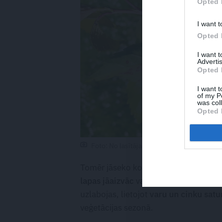
Opted 
I want t
Opted 
I want 
Advertis
Opted 
I want t
of my P
was col
Opted 
Foto: No lasītājas personiskā arhīva
Tomēr jāseko koka veselībai un,
ja pa
lapas jāaizvāc
vai jāapstrādā ar komp
uzlabojas, lietojot
varu un cinku sat
veģetācijas sezonā.