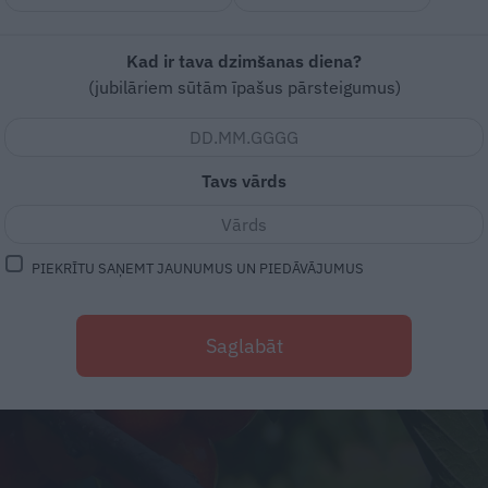
Kad ir tava dzimšanas diena?
(jubilāriem sūtām īpašus pārsteigumus)
Tavs vārds
PIEKRĪTU SAŅEMT JAUNUMUS UN PIEDĀVĀJUMUS
Saglabāt