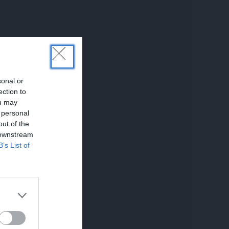
sonal or
ection to
ou may
 personal
out of the
 downstream
B’s List of