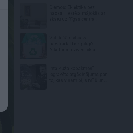
Ciemos: Eklektika bez
haosa – estēta mājoklis ar
skatu uz Rīgas centra
jumtiem
Vai tiešām visu var
pārstrādāt bezgalīgi?
Atkritumu dzīves cikla
neredzamā puse
Inta Ķuža kapakmenī
iegravēts atgādinājums par
to, kas viņam bijis mīļš un
svarīgs…