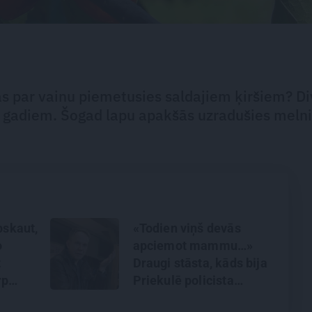
as par vainu piemetusies saldajiem ķiršiem? Di
im gadiem. Šogad lapu apakšās uzradušies melni
pskaut,
«Todien viņš devās
o
apciemot mammu…»
t
Draugi stāsta, kāds bija
rp
Priekulē policista
li
nogalinātais modes