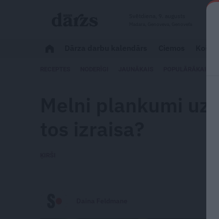
Svētdiena, 9. augusts
Madara, Genoveva, Genovefa
Dārza darbu kalendārs
Ciemos
Košum
RECEPTES
NODERĪGI
JAUNĀKAIS
POPULĀRĀKAIS
Melni plankumi uz 
tos izraisa?
ĶIRŠI
Daina Feldmane