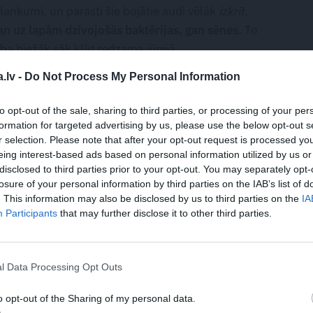
ankumi, un parasti šie bojātie audi vēlāk
izkrīt
,
an uz lapām dzīvojošās baktērijas, gan sēnes.
To
ba biežāk sāk kļūt redzama jūnijā.
.lv -
Do Not Process My Personal Information
joslas, un iesūtītajos attēlos pārsvarā redzami šādi
i labvēlīgi apstākļi ir mitrs gaiss, migla, lietus,
to opt-out of the sale, sharing to third parties, or processing of your per
. Brūni plankumi un
izkrituši
audi var rasties arī
formation for targeted advertising by us, please use the below opt-out s
ek dažādās temperatūrās, un mitrums ir labvēlīgs arī
r selection. Please note that after your opt-out request is processed y
eing interest-based ads based on personal information utilized by us or
disclosed to third parties prior to your opt-out. You may separately opt-
ltējot un nometot bojātos audus,
koks cenšas apturēt
losure of your personal information by third parties on the IAB’s list of
. This information may also be disclosed by us to third parties on the
IA
zaudēt apmēram 20% no savas lapu virsmas, tajā pašā
Participants
that may further disclose it to other third parties.
tsūtītajos attēlos redzams, ka vainags nav sabiezināts,
uz lapām – sakaltuši un sausi, bet jaunākās lapas nav
ausākam un siltākam laikam, slimība ir apstājusies.
l Data Processing Opt Outs
o opt-out of the Sharing of my personal data.