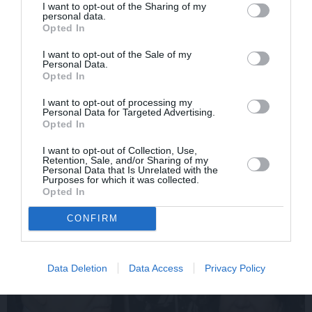
I want to opt-out of the Sharing of my
personal data.
Opted In
I want to opt-out of the Sale of my
Personal Data.
Opted In
I want to opt-out of processing my
Edvards Strazdiņš atklāti
«It kā pēkšņi es būtu
Personal Data for Targeted Advertising.
pasaka, ko domā par
kļuvusi gaisīgāka,
Opted In
Bumbieri. Neparasta
jaunāka, vieglāka…»
saruna ar šlāgermūzikas
Ērikas Eglijas-Grāveles
I want to opt-out of Collection, Use,
princi
mazais sievišķīgais
Retention, Sale, and/or Sharing of my
Personal Data that Is Unrelated with the
noslēpums
Purposes for which it was collected.
Opted In
CONFIRM
ATTIECĪBAS
Data Deletion
Data Access
Privacy Policy