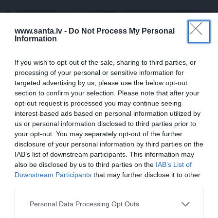
PIEMIŅAS STĀSTS
www.santa.lv -
Do Not Process My Personal
Information
If you wish to opt-out of the sale, sharing to third parties, or
processing of your personal or sensitive information for
targeted advertising by us, please use the below opt-out
section to confirm your selection. Please note that after your
opt-out request is processed you may continue seeing
interest-based ads based on personal information utilized by
us or personal information disclosed to third parties prior to
FOTO:
Vijas Artmanes meita
ļauj
your opt-out. You may separately opt-out of the further
ielūkoties aktrises vasarnīcā. Tik daudz
disclosure of your personal information by third parties on the
atmiņu…
IAB’s list of downstream participants. This information may
also be disclosed by us to third parties on the
IAB’s List of
Downstream Participants
that may further disclose it to other
third parties.
ŠLĀGERMŪZIKA
DZIMŠANAS DIENA
Personal Data Processing Opt Outs