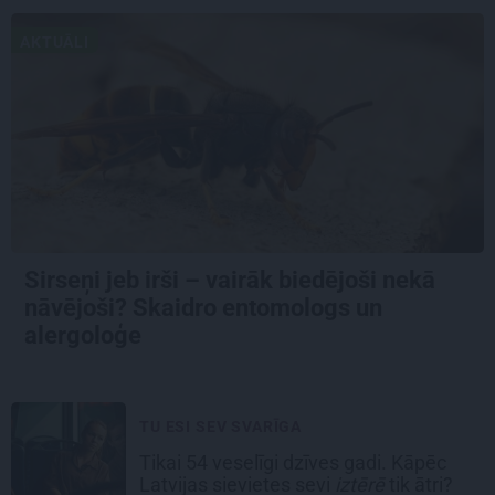
AKTUĀLI
Sirseņi jeb irši – vairāk biedējoši nekā
nāvējoši? Skaidro entomologs un
alergoloģe
TU ESI SEV SVARĪGA
Tikai 54 veselīgi dzīves gadi. Kāpēc
Latvijas sievietes sevi
iztērē
tik ātri?