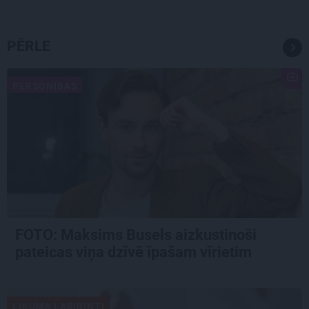
PĒRLE
PERSONĪBAS
FOTO: Maksims Busels aizkustinoši
pateicas viņa dzīvē īpašam vīrietim
LIKUMA LABIRINTI