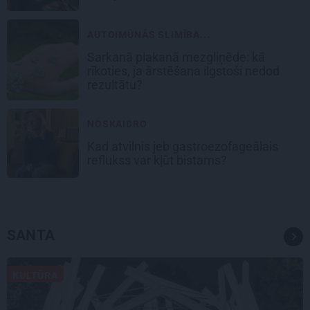
AUTOIMŪNĀS SLIMĪBA...
Sarkanā plakanā mezgliņēde: kā
rīkoties, ja ārstēšana ilgstoši nedod
rezultātu?
NOSKAIDRO
Kad atvilnis jeb gastroezofageālais
reflukss var kļūt bīstams?
SANTA
KULTŪRA