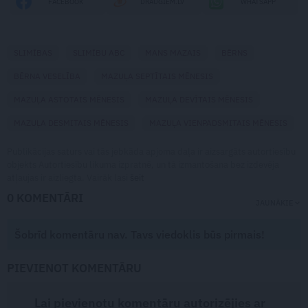
FACEBOOK
DRAUGIEM.LV
WHATSAPP
SLIMĪBAS
SLIMĪBU ABC
MANS MAZAIS
BĒRNS
BĒRNA VESELĪBA
MAZUĻA SEPTĪTAIS MĒNESIS
MAZUĻA ASTOTAIS MĒNESIS
MAZUĻA DEVĪTAIS MĒNESIS
MAZUĻA DESMITAIS MĒNESIS
MAZUĻA VIENPADSMITAIS MĒNESIS
Publikācijas saturs vai tās jebkāda apjoma daļa ir aizsargāts autortiesību
objekts Autortiesību likuma izpratnē, un tā izmantošana bez izdevēja
atļaujas ir aizliegta. Vairāk lasi
šeit
0 KOMENTĀRI
JAUNĀKIE
Šobrīd komentāru nav. Tavs viedoklis būs pirmais!
PIEVIENOT KOMENTĀRU
Lai pievienotu komentāru autorizējies ar