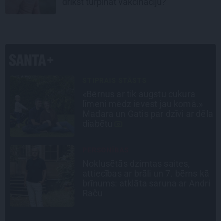
drīkst turpināt vakcināciju?
SLAVENĪBU MĪLUĻI
«Cilvēki mēdz sāpināt, bet suns
mīl, neskatoties ne uz ko.»
la
Nikolaja Puzikova un sievas
Gitas mīlules – Faira un Late
CEĻOJUMA PLĀNS
Draudzeņu ceļojums bez
ā
drāmām: noderīgi padomi
i
plānošanai un 16 galamērķu
idejas
LEĢENDAS STĀSTS