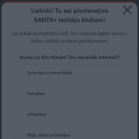
Abonē
Lieliski! Tu esi pievienojies
SANTA+ lasītāju klubam!
RECEPTES
NODERĪGI
JAUNĀKAIS
POPULĀRĀKAIS
Lai labāk piemeklētu tieši Tev visnoderīgāko saturu,
Kurā vecumā mazais ir
lūdzu, atbildi uz šiem jautājumiem:
gatavs sēdēšanai
?
Kuras no šīm tēmām Tev visvairāk interesē?
SLIMĪBAS
29.09.2019
Intervijas ar personībām
Dace Rudzīte
dace.rudzite@santa.lv
Receptes
Attiecības
Māja, dārzs un interjers