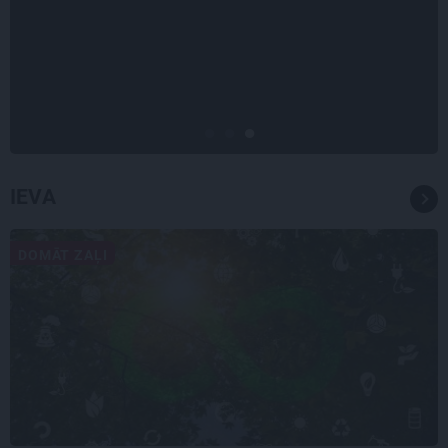
Mistika un atrastie radi. Kā
«Likteņa līdumnieki» mainīja
pašu aktieru dzīves
IEVA
DOMĀT ZAĻI