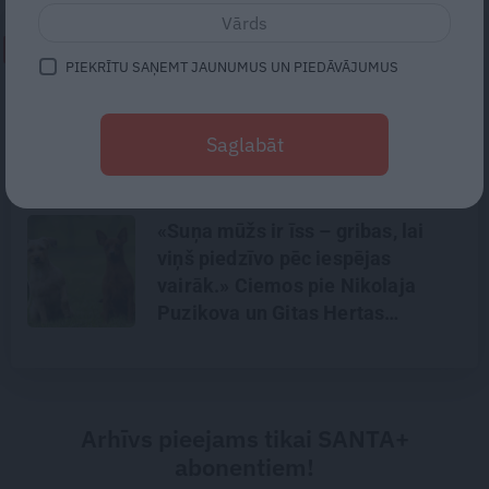
NEPALAID GARĀM!
PIEKRĪTU SAŅEMT JAUNUMUS UN PIEDĀVĀJUMUS
Noklusētās dzimtas saites,
attiecības ar brāli un 7. bērns kā
Saglabāt
brīnums: atklāta saruna ar Andri
Raču
«Suņa mūžs ir īss – gribas, lai
viņš piedzīvo pēc iespējas
vairāk.» Ciemos pie Nikolaja
Puzikova un Gitas Hertas
mīlulēm
Arhīvs pieejams tikai SANTA+
abonentiem!