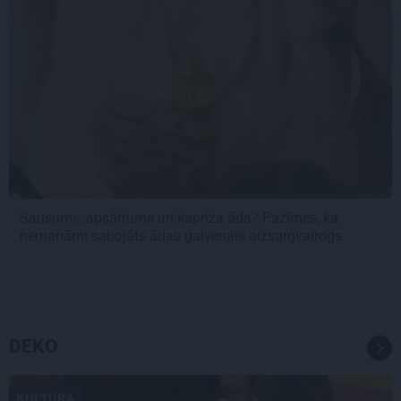
Sausums, apsārtums un kaprīza āda? Pazīmes, ka
nemanāmi sabojāts ādas galvenais aizsargvairogs
DEKO
KULTŪRA