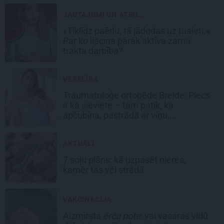
JAUTĀJUMI UN ATBIL...
«Tiklīdz paēdu, tā jādodas uz tualeti.»
Par ko liecina pārāk aktīva zarnu
trakta darbība?
VESELĪBA
Traumatoloģe ortopēde Breide: Plecs
ir kā sieviete – tam patīk, ka
apčubina, pastrādā ar viņu,
padarbojas, pavingro
AKTUĀLI
7 soļu plāns: kā uzpasēt nieres,
kamēr tās vēl strādā
VAKCINĀCIJA
Aizmirsta
ērču pote
: vai vasaras vidū