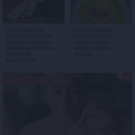
No mantotā zelta
Latvijas gardākās
lombardā līdz saviem
pieturvietas – kur
biznesiem. Investore
palutināt garšas
Baiba Blāķe par dzīves
kārpiņas, apceļojot
skarbajiem
novadus
pagriezieniem
SKAISTUMKOPŠANA