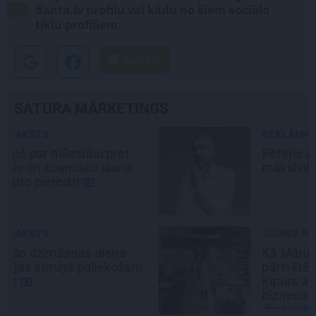
Santa.lv profilu vai kādu no šiem sociālo
tīklu profiliem.
Santa.lv
SATURA MĀRKETINGS
REKLĀMRAKSTS
Pēteris Zālītis: Esmu prāta
mākslinieks
JAUNIE RŪPNIEKI
Kā Mārupē top labākie
pārtvērējdroni pasaulē. Agris
Ķipurs atklāti par militāro
biznesu, spriedzi un dzīves
draivu