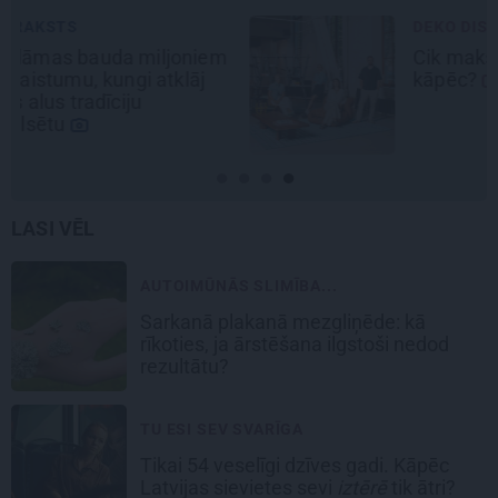
DEKO DISKUSIJAS
Cik maksā dizainers un –
kāpēc?
LASI VĒL
AUTOIMŪNĀS SLIMĪBA...
Sarkanā plakanā mezgliņēde: kā
rīkoties, ja ārstēšana ilgstoši nedod
rezultātu?
TU ESI SEV SVARĪGA
Tikai 54 veselīgi dzīves gadi. Kāpēc
Latvijas sievietes sevi
iztērē
tik ātri?