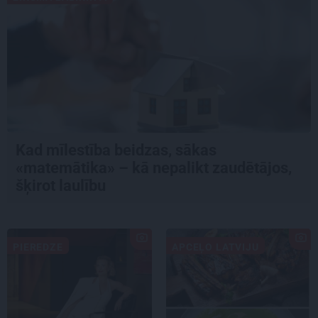
Kad mīlestība beidzas, sākas
«matemātika» – kā nepalikt zaudētājos,
šķirot laulību
PIEREDZE
APCEĻO LATVIJU