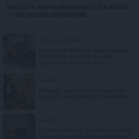
Kas īsti ir aprites ekonomika? Īsā atbilde
– tavs jaunais dzīvesveids
STILA NOSLĒPUMI
Ja tev patīk Natālijas Jansones stils:
lietas, rotas un zīmoli, ko vērts
aizņemties savai ikdienai
VASARA
Nokavēju sapulci, atvēru nepareizo
čatu un… nonācu mežā ar priekšnieci!
KULTŪRA
Ērģeles pludmalē, cirks Rīgā un teātris
Valmierā: kur doties šajās brīvdienās?