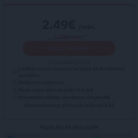
2.49€
/mēn.
5.95€ /mēn.
VĒLOS IZMĒĢINĀT!
Citi abonēšanas plāni
Labākais saturs vienuviet no mūsu 12 drukātajiem
žurnāliem
Ekskluzīvas intervijas
Pieeja visam saturam jebkurā ierīcē
Samazināts reklāmu daudzums visā portālā
Abonementu var pārtraukt jebkurā laikā
PADALIES AR DRAUGIEM