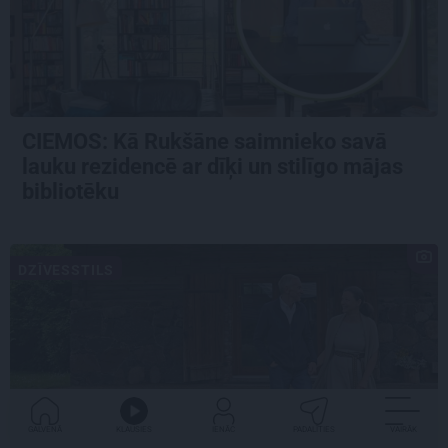
CIEMOS: Kā Rukšāne saimnieko savā
lauku rezidencē ar dīķi un stilīgo mājas
bibliotēku
DZĪVESSTILS
GALVENĀ
KLAUSIES
IENĀC
PADALĪTIES
VAIRĀK