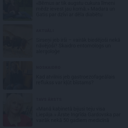
«Bērnus ar tik augstu cukura līmeni
mēdz ievest jau komā.» Madara un
Gatis par dzīvi ar dēla diabētu
AKTUĀLI
Sirseņi jeb irši – vairāk biedējoši nekā
nāvējoši? Skaidro entomologs un
alergoloģe
NOSKAIDRO
Kad atvilnis jeb gastroezofageālais
reflukss var kļūt bīstams?
TAVS ĀRSTS
«Manā kabinetā bijusi teju visa
Liepāja.» Ārste Ingrīda Gardovska par
vairāk nekā 50 gadiem medicīnā