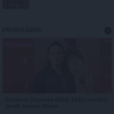
PRIVĀTĀ DZĪVE
ASTROLOĢIJA
Elizabete Zagorska atklāj, kādēļ sestdien
jāvelk melnas drēbes