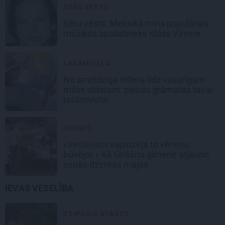
SĒRU VĒSTS
Sēru vēsts: Meksikā miris populārais
mūzikas apskatnieks Klāss Vāvere
LASĀMVIELA
No smeldzīga trillera līdz vasarīgam
mīlas stāstam: piecas grāmatas tavai
lasāmvielai
CIEMOS
«Vectēvam vajadzēja to vērienu
būvējot.» Kā Grišānu ģimene atjauno
senās dzimtas mājas
IEVAS VESELĪBA
STIPRAIS STĀSTS