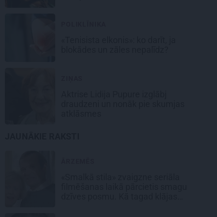
POLIKLĪNIKA
«Tenisista elkonis»: ko darīt, ja
blokādes un zāles nepalīdz?
ZIŅAS
Aktrise Lidija Pupure izglābj
draudzeni un nonāk pie skumjas
atklāsmes
JAUNĀKIE RAKSTI
ĀRZEMĒS
«Smalkā stila» zvaigzne seriāla
filmēšanas laikā pārcietis smagu
dzīves posmu. Kā tagad klājas
Emetam?