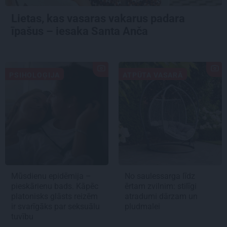
Lietas, kas vasaras vakarus padara
īpašus – iesaka Santa Anča
PSIHOLOĢIJA
ATPŪTA VASARĀ
Mūsdienu epidēmija –
No saulessarga līdz
pieskārienu bads. Kāpēc
ērtam zvilnim: stilīgi
platonisks glāsts reizēm
atradumi dārzam un
ir svarīgāks par seksuālu
pludmalei
tuvību