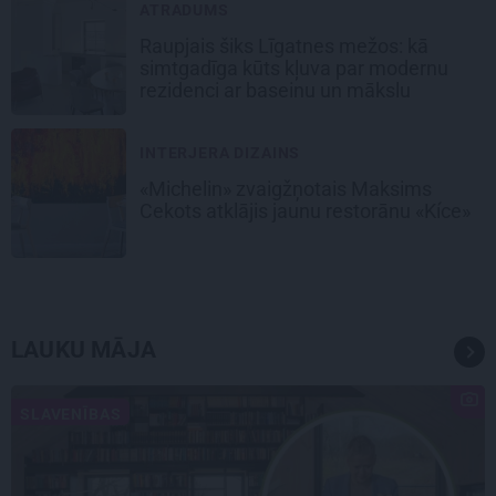
ATRADUMS
Raupjais šiks Līgatnes mežos: kā
simtgadīga kūts kļuva par modernu
rezidenci ar baseinu un mākslu
INTERJERA DIZAINS
«Michelin» zvaigžņotais Maksims
Cekots atklājis jaunu restorānu «Kíce»
LAUKU MĀJA
SLAVENĪBAS