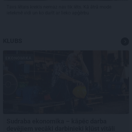
Tavs lētais krekls nemaz nav tik lēts. Kā ātrā mode
ietekmē vidi un ko darīt ar lieko apģērbu
KLUBS
EKONOMIKA
Sudraba ekonomika – kāpēc darba
devējiem vecāki darbinieki kļūst vitāli