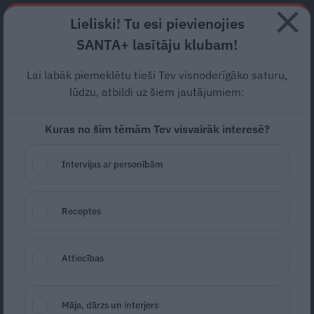
Abonē
Lieliski! Tu esi pievienojies
SANTA+ lasītāju klubam!
HOROSKOPI
TESTI
RECEPTES
NODERĪGI
JAUNĀKAIS
POPU
Lai labāk piemeklētu tieši Tev visnoderīgāko saturu,
lūdzu, atbildi uz šiem jautājumiem:
POPULĀRĀKIE
Kuras no šīm tēmām Tev visvairāk interesē?
PERSONĪBAS
«Ilgu laiku par to klusēju.» Ostapenko
Intervijas ar personībām
beidzot atbild uz pārmetumiem par
svaru
Receptes
PERSONĪBAS
Džilindžera mīļoto Lindu Kalniņu
Attiecības
piemeklējušas savādas sajūtas. Viņa
atklāj iemeslu
Māja, dārzs un interjers