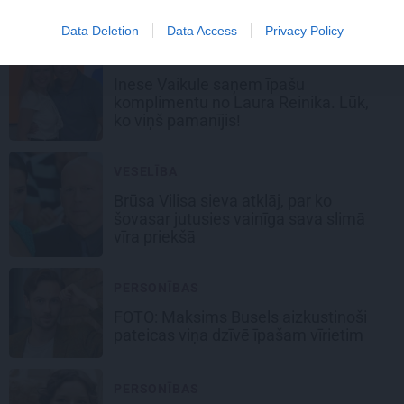
nav
Data Deletion
Data Access
Privacy Policy
SLAVENĪBAS
Inese Vaikule saņem īpašu
komplimentu no Laura Reinika. Lūk,
ko viņš pamanījis!
VESELĪBA
Brūsa Vilisa sieva atklāj, par ko
šovasar jutusies vainīga sava slimā
vīra priekšā
PERSONĪBAS
FOTO: Maksims Busels aizkustinoši
pateicas viņa dzīvē īpašam vīrietim
PERSONĪBAS