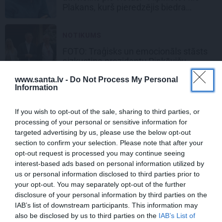
Plakans, kurš pieredzējis biedra
bojāeju
NOTIKUMS
FOTO: Traģisks un emocionāls stāsts
aizkustina prezidentu Rinkēviču.
Siguldas Opermūzikas svētku aizkadri
www.santa.lv -
Do Not Process My Personal
Information
HOROSKOPI
If you wish to opt-out of the sale, sharing to third parties, or
Nekas šajā periodā nenotiek nejauši.
processing of your personal or sensitive information for
Horoskops visām zīmēm no 6. līdz 12.
targeted advertising by us, please use the below opt-out
augustam
section to confirm your selection. Please note that after your
opt-out request is processed you may continue seeing
STIPRAIS STĀSTS
interest-based ads based on personal information utilized by
us or personal information disclosed to third parties prior to
«Bērnus ar tik augstu cukura līmeni
your opt-out. You may separately opt-out of the further
mēdz ievest jau komā.» Madara un
disclosure of your personal information by third parties on the
Gatis par dzīvi ar dēla diabētu
IAB’s list of downstream participants. This information may
also be disclosed by us to third parties on the
IAB’s List of