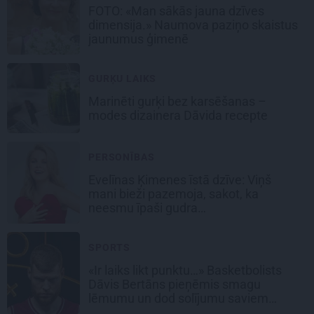
FOTO: «Man sākās jauna dzīves
dimensija.» Naumova paziņo skaistus
jaunumus ģimenē
GURĶU LAIKS
Marinēti gurķi bez karsēšanas –
modes dizainera Dāvida recepte
PERSONĪBAS
Evelīnas Ķimenes īstā dzīve: Viņš
mani bieži pazemoja, sakot, ka
neesmu īpaši gudra…
SPORTS
«Ir laiks likt punktu…» Basketbolists
Dāvis Bertāns pieņēmis smagu
lēmumu un dod solījumu saviem
biedriem