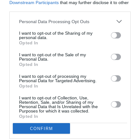
Downstream Participants
that may further disclose it to other
ZIŅAS
third parties.
Aktieris Ģirts Ķesteris atkal piedzīvojis
pārvērtības. Pie tām cītīgi strādājis!
Personal Data Processing Opt Outs
I want to opt-out of the Sharing of my
personal data.
INTERVIJA
Opted In
«Attiecības nocirtām no abām pusēm,
un tas bija drausmīgi sāpīgi,» intervijā
I want to opt-out of the Sale of my
Personal Data.
atklāj Una Gulbe-Kārkliņa
Opted In
I want to opt-out of processing my
REKLĀMRAKSTS
Personal Data for Targeted Advertising.
Opted In
Apotheka
farmaceitu padomi: Kā
atbrīvoties no nagu sēnītes un
I want to opt-out of Collection, Use,
nekautrēties no atvērtajiem apaviem
Retention, Sale, and/or Sharing of my
Personal Data that Is Unrelated with the
Purposes for which it was collected.
Opted In
TEĀTRIS
Žagars atklāj, kādi aktieri Dailes teātrī
CONFIRM
ir pieprasīti, bet kādiem vietas vairs