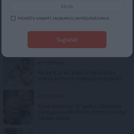
ar brāli un 7. bērns kā brīnums:
atklāta saruna ar Andri Raču
PIEKRĪTU SAŅEMT JAUNUMUS UN PIEDĀVĀJUMUS
ZIŅAS
Aktrise Lidija Pupure izglābj
Saglabāt
draudzeni un nonāk pie skumjas
atklāsmes
ATTIECĪBAS
Ko darīt, ja esi kopā ar pieauguša
vīrieša ķermenī noslēpušos puišeli?
ATTIECĪBAS
Kopā nodzīvoja 52 gadus. Skaistais
Čikāgas piecīša
Ilmāra Dzeņa un viņa
Silvijas stāsts