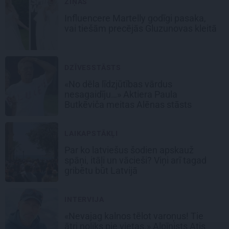
ZIŅAS
Influencere Martelly godīgi pasaka,
vai tiešām precējās Gluzunovas kleitā
DZĪVESSTĀSTS
«No dēla līdzjūtības vārdus
nesagaidīju…» Aktiera Paula
Butkēviča meitas Alēnas stāsts
LAIKAPSTĀKĻI
Par ko latviešus šodien apskauž
spāņi, itāļi un vācieši? Viņi arī tagad
gribētu būt Latvijā
INTERVIJA
«Nevajag kalnos tēlot varoņus! Tie
ātri noliks pie vietas.» Alpīnists Atis