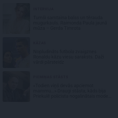
INTERVIJA
Tumši samtaina balss un tērauda
mugurkauls. Raimonda Paula jaunā
mūza – Gerda Timrota
KĀZAS
Nopludināts futbola zvaigznes
Ronaldu kāzu viesu saraksts. Daži
vārdi pārsteidz
PIEMIŅAS STĀSTS
«Todien viņš devās apciemot
mammu…» Draugi stāsta, kāds bija
Priekulē policista nogalinātais modes
mākslinieks