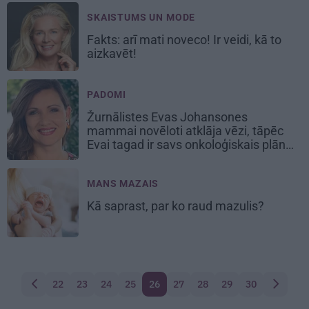
SKAISTUMS UN MODE
Fakts:
arī mati noveco!
Ir veidi, kā to
aizkavēt!
PADOMI
Žurnālistes Evas Johansones
mammai novēloti atklāja vēzi,
tāpēc
Evai tagad ir savs onkoloģiskais plāns
MANS MAZAIS
Kā saprast,
par ko raud mazulis?
22
23
24
25
26
27
28
29
30
Atpakaļ
Nākam