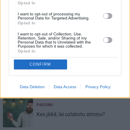
Opted In
JAUTĀJUMI UN ATBILDES
I want to opt-out of processing my
Vai ūdens dzeršana
palīdzēs
Personal Data for Targeted Advertising.
notievēt?
Opted In
I want to opt-out of Collection, Use,
Retention, Sale, and/or Sharing of my
JAUTĀJUMI UN ATBILDES
Personal Data that Is Unrelated with the
Purposes for which it was collected.
Vai
ievestās zemenes
ir veselībai
Opted In
kaitīgas?
CONFIRM
GURĶI
9 padomi
gurķu audzēšanā
. No
stādīšanas līdz ražai
Data Deletion
Data Access
Privacy Policy
PADOMI
Kas jāēd,
lai uzlabotu atmiņu?