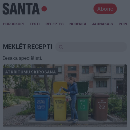
Abonē
HOROSKOPI
TESTI
RECEPTES
NODERĪGI
JAUNĀKAIS
POPU
MEKLĒT RECEPTI
Iesaka speciālisti.
ATKRITUMU ŠĶIROŠANA