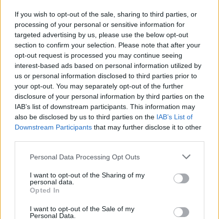
If you wish to opt-out of the sale, sharing to third parties, or
processing of your personal or sensitive information for
targeted advertising by us, please use the below opt-out
section to confirm your selection. Please note that after your
opt-out request is processed you may continue seeing
NETRADICIONĀLĀ MEDICĪNA
interest-based ads based on personal information utilized by
10 vienkāršas
ēterisko eļļu receptes,
us or personal information disclosed to third parties prior to
kas palīdzēs cīņā pret odiem
your opt-out. You may separately opt-out of the further
disclosure of your personal information by third parties on the
IAB’s list of downstream participants. This information may
PADOMI
also be disclosed by us to third parties on the
IAB’s List of
Downstream Participants
that may further disclose it to other
Ievāc raspodiņus tējai!
Gan pret
third parties.
iekaisumu, gan menopauzes
simptomu mazināšanai
Personal Data Processing Opt Outs
I want to opt-out of the Sharing of my
JAUTĀJUMI UN ATBILDES
personal data.
Opted In
Vai tiešām rabarberus un skābenes
pēc Jāņiem nedrīkst ēst?!
I want to opt-out of the Sale of my
Personal Data.