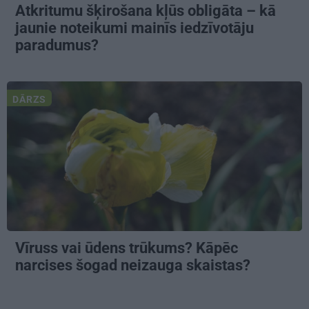
Atkritumu šķirošana kļūs obligāta – kā
jaunie noteikumi mainīs iedzīvotāju
paradumus?
DĀRZS
Vīruss vai ūdens trūkums? Kāpēc
narcises šogad neizauga skaistas?