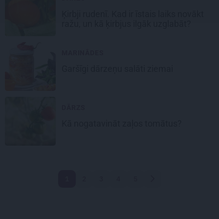
Ķirbji rudenī
. Kad ir īstais laiks novākt
ražu, un kā ķirbjus ilgāk uzglabāt?
MARINĀDES
Garšīgi
dārzeņu salāti
ziemai
DĀRZS
Kā nogatavināt
zaļos tomātus?
1
2
3
4
5
Nākamā