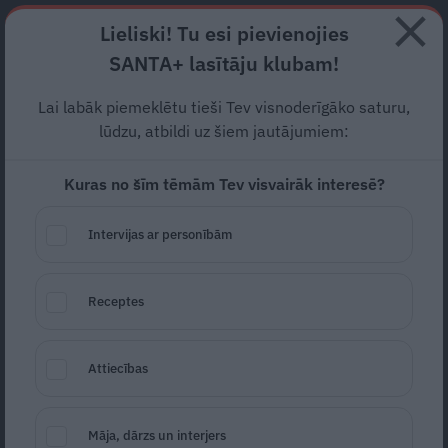
Abonē
Lieliski! Tu esi pievienojies
SANTA+ lasītāju klubam!
HOROSKOPI
TESTI
RECEPTES
NODERĪGI
JAUNĀKAIS
POPU
Lai labāk piemeklētu tieši Tev visnoderīgāko saturu,
lūdzu, atbildi uz šiem jautājumiem:
RAŽAS LAIKS
Kuras no šīm tēmām Tev visvairāk interesē?
ZIŅAS
Intervijas ar personībām
Receptes
Attiecības
FOTO: Kā iekopt mazdārziņu uz balkona
Māja, dārzs un interjers