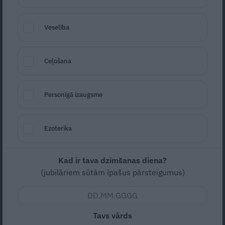
dzīvoklī – stāsta kartupeļu ražas
sajūsminātais Anitens
Veselība
RAŽAS LAIKS
Ceļošana
Personīgā izaugsme
Ezoterika
Kad ir tava dzimšanas diena?
Kabaču «terors» ir klāt: ko iesākt ar ražu,
(jubilāriem sūtām īpašus pārsteigumus)
kad visi kaimiņi un radi jau apgādāti? (+
receptes iedvesmai)
Tavs vārds