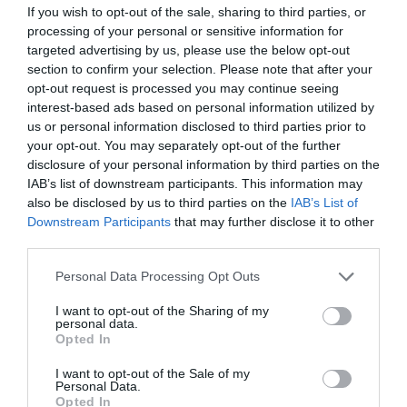
If you wish to opt-out of the sale, sharing to third parties, or
processing of your personal or sensitive information for
targeted advertising by us, please use the below opt-out
section to confirm your selection. Please note that after your
DĀRZKOPĪBA
opt-out request is processed you may continue seeing
interest-based ads based on personal information utilized by
Divas ražas no viena kvadrātmetra –
us or personal information disclosed to third parties prior to
dārzniecības knifi Kazdangas
your opt-out. You may separately opt-out of the further
«Mikrobiofermā»
disclosure of your personal information by third parties on the
IAB’s list of downstream participants. This information may
DĀRZS
also be disclosed by us to third parties on the
IAB’s List of
Downstream Participants
that may further disclose it to other
Tik slikta
dārzeņu raža
nav bijusi sen!
third parties.
Kā to novērst nākamgad?
Personal Data Processing Opt Outs
DĀRZS
I want to opt-out of the Sharing of my
personal data.
Kā uzlabot
augsni
pēc ražas
Opted In
novākšanas?
I want to opt-out of the Sale of my
Personal Data.
Opted In
DĀRZS