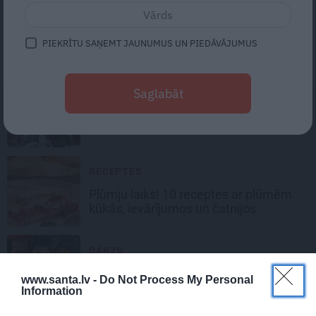
KŪKAS
Plūmju kūka
ar skābo krējumu un
PIEKRĪTU SAŅEMT JAUNUMUS UN PIEDĀVĀJUMUS
biezpienu. Vienkārša un garšīga!
Saglabāt
IEVĀRĪJUMI
Upeņu
ievārījums
RECEPTES
Plūmju laiks!
10 receptes ar plūmēm
kūkās, ievārījumos un čatnijos
DĀRZS
Kad un kā pareizi novākt
ķiplokus un
www.santa.lv -
Do Not Process My Personal
sīpolus?
Information