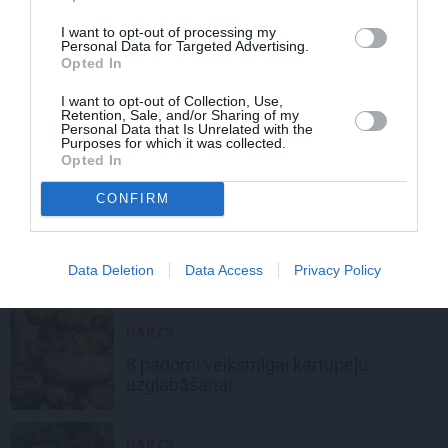
Oktobra darbi
sakņu dārzā
. Padomi
I want to opt-out of processing my
Personal Data for Targeted Advertising.
ražas novākšanai un uzglabāšanai
Opted In
I want to opt-out of Collection, Use,
LATVIEŠU VIRTUVE
Retention, Sale, and/or Sharing of my
Personal Data that Is Unrelated with the
Kas
jāceļ galdā
Miķeļdienā, lai laba
Purposes for which it was collected.
dzīvošana? 10
gruntīgas
receptes
Opted In
CONFIRM
LATVIEŠU SVĒTKI
TESTS: Vai zini Miķeļdienas
Data Deletion
Data Access
Privacy Policy
tradīcijas?
DĀRZS
8 padomi veiksmīgai
kartupeļu
uzglabāšanai
DĀRZS