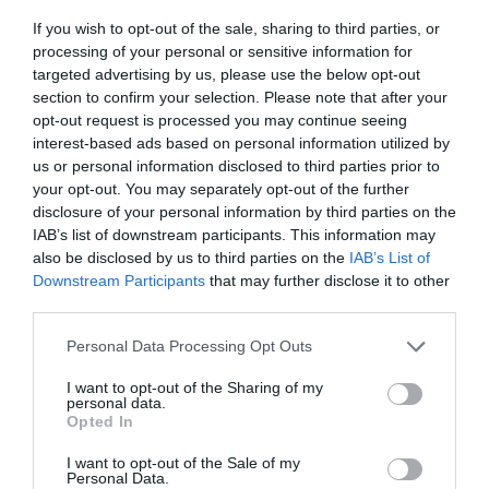
If you wish to opt-out of the sale, sharing to third parties, or
processing of your personal or sensitive information for
targeted advertising by us, please use the below opt-out
RECEPTES
section to confirm your selection. Please note that after your
opt-out request is processed you may continue seeing
Vakariņas pa lēto: Rēdlihu ģimenes
interest-based ads based on personal information utilized by
Ziemassvētku cepetis
us or personal information disclosed to third parties prior to
your opt-out. You may separately opt-out of the further
disclosure of your personal information by third parties on the
PAMATĒDIENI
IAB’s list of downstream participants. This information may
Lai gaļa kūst uz mēles: soli pa solim
also be disclosed by us to third parties on the
IAB’s List of
līdz
sulīgam un mīkstam svētku
Downstream Participants
that may further disclose it to other
cepetim
third parties.
Personal Data Processing Opt Outs
KULINĀRAIS MANTOJUMS
Brūni kraukšķīgās
kartupeļu desas
.
I want to opt-out of the Sharing of my
personal data.
Kā tādas taisa?
Opted In
I want to opt-out of the Sale of my
SĀTĪGI ĒDIENI
Personal Data.