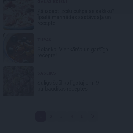
GAĻAS ĒDIENI
Kā izcept izcilu
cūkgaļas šašliku
?
Īpašā marinādes sastāvdaļa un
recepte
ZUPAS
Soļanka
. Vienkārša un garšīga
recepte!
ŠAŠLIKS
Sulīgs šašliks
līgotājiem! 9
pārbaudītas receptes
1
2
3
4
5
Nākamā