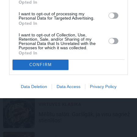
Opted In
Plovs – omulīgais rudens
komfortēdiens
. 8 receptes dažādām
I want to opt-out of processing my
gaumēm
Personal Data for Targeted Advertising.
Opted In
I want to opt-out of Collection, Use,
KĀ PAREIZI?
Retention, Sale, and/or Sharing of my
Personal Data that Is Unrelated with the
FOTORECEPTE: Kā
iesālīt speķi
? 4
Purposes for which it was collected.
dažādas metodes
Opted In
CONFIRM
TESTS
TESTS:
Latviešu
iemīļotie ēdieni
rudenī. Vai zini tos visus?
Data Deletion
Data Access
Privacy Policy
VIRTUVES KLASIKA
Mēlīšu salāti.
Garšīgāk, ja visu sagriež
stienīšos!