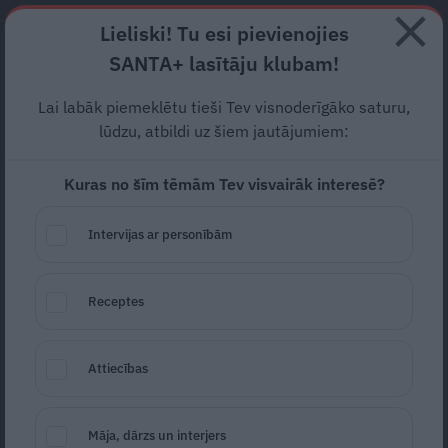
Abonē
Lieliski! Tu esi pievienojies
SANTA+ lasītāju klubam!
HOROSKOPI
TESTI
RECEPTES
NODERĪGI
JAUNĀKAIS
POPU
Lai labāk piemeklētu tieši Tev visnoderīgāko saturu,
lūdzu, atbildi uz šiem jautājumiem:
CŪKGAĻA
Kuras no šīm tēmām Tev visvairāk interesē?
VAKARIŅAS
Intervijas ar personībām
Receptes
Attiecības
Ar cūkgaļu un rikotas sieru pildīti
Māja, dārzs un interjers