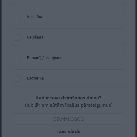
makaronu gliemežvāki
Veselība
CŪKGAĻA
Ceļošana
Personīgā izaugsme
Ezoterika
Cūkgaļas šķiņķim vai lāpstiņai
atkal
Kad ir tava dzimšanas diena?
akcijas cena, ko pagatavot?
10 garšīgas
(jubilāriem sūtām īpašus pārsteigumus)
receptes
Tavs vārds
SĀTĪGI ĒDIENI