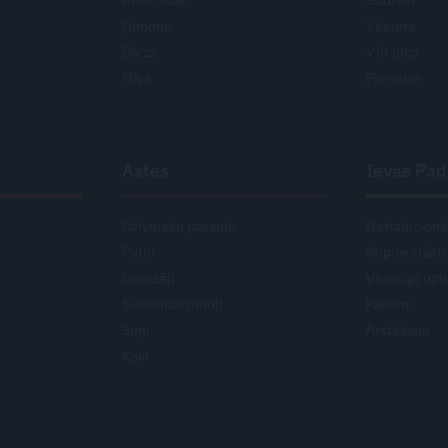
Ģimene
Vēsture
Dārzs
Vīri joko
Māja
Pieredze
Astes
Ievas Pa
Dzīvnieku pasaule
Netradicionā
Putni
Stiprie stāsti
Grauzēji
Veselīgs uzt
Slavenību mīluļi
Padomi
Suņi
Ārstēšana
Kaķi