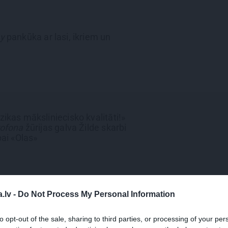
S
y
pankūka
ar lasi, ikriem un
ikas māksliniecisko kvalitāti!»
rofona
žūrijas galva
Žilde skarbi
pai «Olas»
S
.lv -
Do Not Process My Personal Information
tata
. Labas brokastis ir dienas
to opt-out of the sale, sharing to third parties, or processing of your per