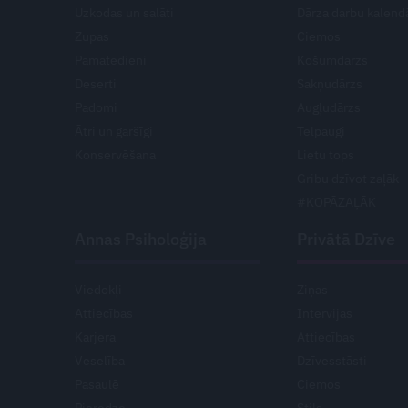
Uzkodas un salāti
Dārza darbu kalend
Zupas
Ciemos
Pamatēdieni
Košumdārzs
Deserti
Sakņudārzs
Padomi
Augļudārzs
Ātri un garšīgi
Telpaugi
Konservēšana
Lietu tops
Gribu dzīvot zaļāk
#KOPĀZAĻĀK
Annas Psiholoģija
Privātā Dzīve
Viedokļi
Ziņas
Attiecības
Intervijas
Karjera
Attiecības
Veselība
Dzīvesstāsti
Pasaulē
Ciemos
Pieredze
Stils