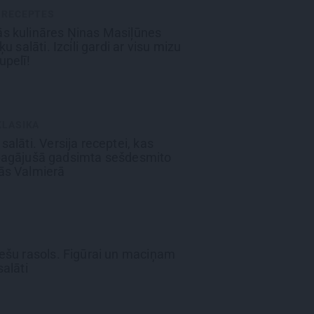
 RECEPTES
s kulināres Ņinas Masiļūnes
ķu salāti
. Izcili gardi ar visu mizu
upelī!
KLASIKA
salāti
. Versija receptei, kas
pagājušā gadsimta sešdesmito
ās Valmierā
ešu rasols
. Figūrai un maciņam
salāti