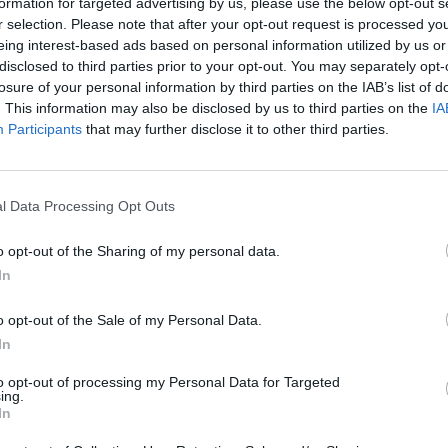
formation for targeted advertising by us, please use the below opt-out s
r selection. Please note that after your opt-out request is processed y
eing interest-based ads based on personal information utilized by us or
disclosed to third parties prior to your opt-out. You may separately opt-
losure of your personal information by third parties on the IAB’s list of
rts
– gluži kā aktrises Ilzes
. This information may also be disclosed by us to third parties on the
IA
bērnības atmiņās
Participants
that may further disclose it to other third parties.
l Data Processing Opt Outs
KODAS
o opt-out of the Sharing of my personal data.
las ar ķilavām
un citi aktiera Egila
ērnības mīļākie ēdieni: «Jo
In
, jo labāk!»
o opt-out of the Sale of my Personal Data.
In
to opt-out of processing my Personal Data for Targeted
ing.
šu
pankūciņas. Viegli un gardi!
In