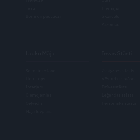
Testi
Piemiņai
Bērni un pusaudži
Skandāls
Ārzemēs
Lauku Māja
Ievas Stāsti
Saimniekošana
Zvaigznes stāsts
Lietu tops
Vēsturisks stāsts
Interjers
Dzīvesstāsts
Ciemojamies
Leģendas stāsts
Ceļvedis
Personisks stāsts
Māja tuvplānā