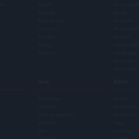
ārs
Saruna
Ieva noskaid
Noderīgi
Garšīgi
Mode un stils
Tavs ārsts
Lietu tops
Modernā med
Veselība
Ko darīt?
Garšīgi
Stiprais stās
Ceļojumi
Svarīgi tagad
Senioriem
Jaunie ārsti
Ieva
Klubs
Personības
Sarunas
Intervijas
Kluba meite
Stāsti un leģendas
Dzīvesstils
Veselība
Auto
Stils
Lietu tops
Attiecības
Gadžeti