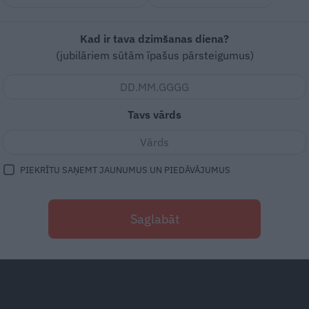
Bezē cepumi ar melleņu
Kad ir tava dzimšanas diena?
mērci
(jubilāriem sūtām īpašus pārsteigumus)
Tavs vārds
PIEKRĪTU SAŅEMT JAUNUMUS UN PIEDĀVĀJUMUS
RECEPTES
VIRTUVES KLASIKA
Saglabāt
Mutē kūstošie
bezē
Mēlīšu salāti.
Garšīg
āna
cepumi
ja visu sagriež stie
2
 15