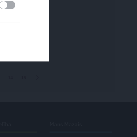
14
15
Nākamā
elība
Mans Mazais