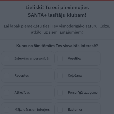
Lieliski! Tu esi pievienojies
Rīga +21°C
Skaidrs, D vējš, 2.24 m/s
SANTA+ lasītāju klubam!
 un leģendas
Veselība
Stils
Attiecības
Lai labāk piemeklētu tieši Tev visnoderīgāko saturu, lūdzu,
atbildi uz šiem jautājumiem:
IS
POPULĀRĀKAIS
Kuras no šīm tēmām Tev visvairāk interesē?
Intervijas ar personībām
Veselība
RECEPTES
Receptes
Ceļošana
Attiecības
Personīgā izaugsme
Māja, dārzs un interjers
Ezoterika