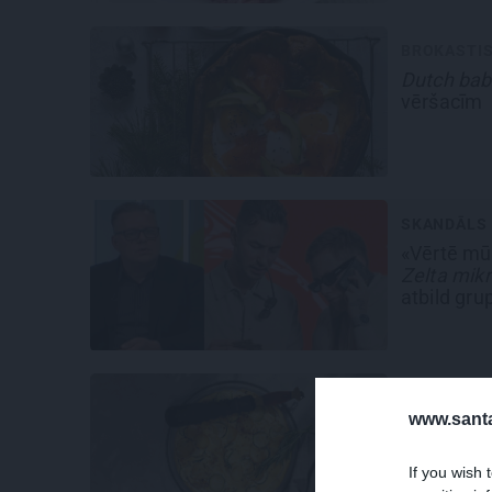
BROKASTI
Dutch bab
vēršacīm
SKANDĀLS
«Vērtē mūz
Zelta mik
atbild gru
BROKASTI
www.santa
Sātīgā
fri
pamats!
If you wish 