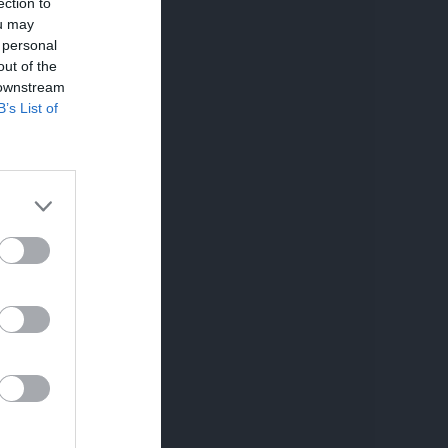
ection to
ou may
 personal
out of the
 downstream
B’s List of