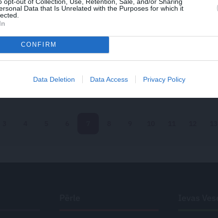
o opt-out of Collection, Use, Retention, Sale, and/or Sharing
ersonal Data that Is Unrelated with the Purposes for which it
lected.
In
CONFIRM
TAVOTS
 majonēze
no vārītām olām. Ātri,
figūrai draudzīgi – eļļa tikai 2
Data Deletion
Data Access
Privacy Policy
3
4
5
6
7
8
9
10
11
12
13
Pērle
Ievas Ves