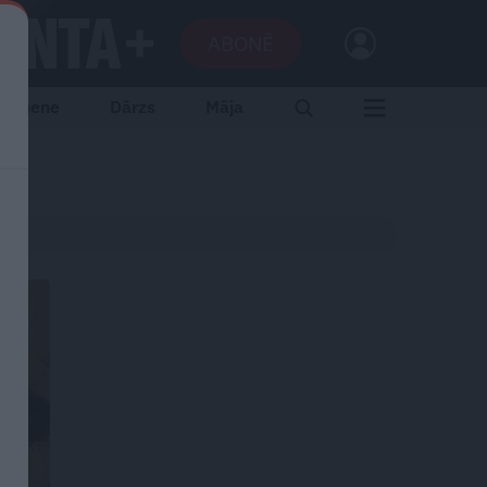
ABONĒ
Ģimene
Dārzs
Māja