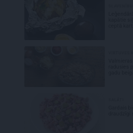
SLAVENĪBU
Leģendārā
kapātie siļ
ceptā kart
VIRTUVES 
Valmieras 
radusies 
gadu beig
SALĀTI
Gardais
bi
draudzīgi 