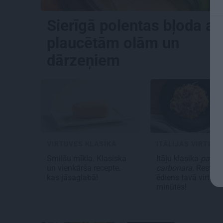
Sierīgā polentas bļoda ar
plaucētām olām un
dārzeņiem
VIRTUVES KLASIKA
ITĀLIJAS VIRTUVE
Smilšu mīkla
. Klasiska
Itāļu klasika
pasta
un vienkārša recepte,
carbonara
. Restor
kas jāsaglabā!
ēdiens tavā virtuvē
minūtēs!