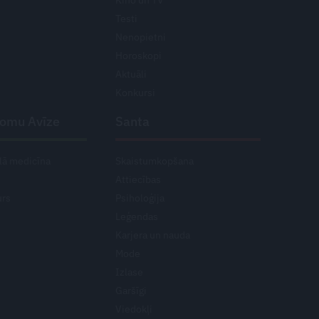
Testi
Nenopietni
Horoskopi
Aktuāli
Konkursi
domu Avīze
Santa
lā medicīna
Skaistumkopšana
Attiecības
urs
Psiholoģija
Leģendas
Karjera un nauda
Mode
Izlase
Garšīgi
Viedokļi