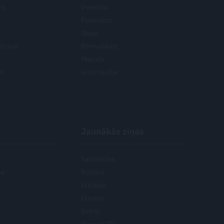
ro
Veselība
Pusaudzis
Skola
icīna
Bērnudārzs
Mazulis
ts
Grūtniecība
Jaunākās ziņas
Sabiedrība
ne
Kultūra
Izklaide
Dizains
Svētki
Kino un TV