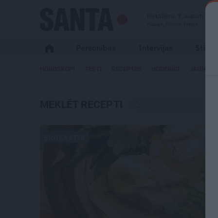
Piektdiena, 7. augusts
Madars, Alfrēds, Fredis
Personības
Intervijas
Stāsti
HOROSKOPI
TESTI
RECEPTES
NODERĪGI
JAUNĀKA
MEKLĒT RECEPTI
BROKASTIS