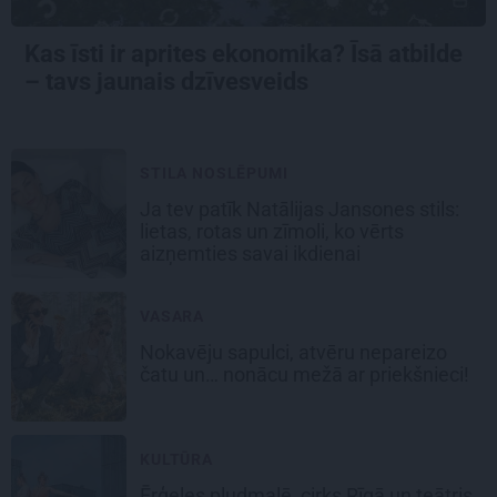
Kas īsti ir aprites ekonomika? Īsā atbilde
– tavs jaunais dzīvesveids
STILA NOSLĒPUMI
Ja tev patīk Natālijas Jansones stils:
lietas, rotas un zīmoli, ko vērts
aizņemties savai ikdienai
VASARA
Nokavēju sapulci, atvēru nepareizo
čatu un… nonācu mežā ar priekšnieci!
KULTŪRA
Ērģeles pludmalē, cirks Rīgā un teātris