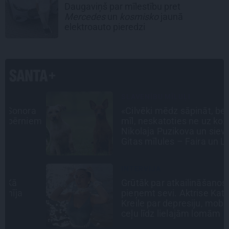
Daugaviņš par mīlestību pret
Mercedes
un
kosmisko
jaunā
elektroauto pieredzi
SLAVENĪBU MĪLUĻI
a
«Cilvēki mēdz sāpināt, bet suns
em
mīl, neskatoties ne uz ko.»
Nikolaja Puzikova un sievas
Gitas mīlules – Faira un Late
INTERVIJA
Grūtāk par atkailināšanos ir
pieņemt sevi. Aktrise Katrīna
Kreile par depresiju, mobingu un
ceļu līdz lielajām lomām