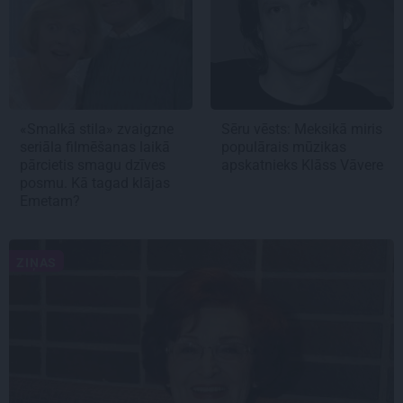
«Smalkā stila» zvaigzne
Sēru vēsts: Meksikā miris
seriāla filmēšanas laikā
populārais mūzikas
pārcietis smagu dzīves
apskatnieks Klāss Vāvere
posmu. Kā tagad klājas
Emetam?
ZIŅAS