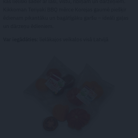
kas lieliski sader ar lasi, vistu, ribiņām un dārzeņiem.
Kikkoman Teriyaki BBQ mērce Korejas gaumē piešķir
ēdienam pikantāku un bagātīgāku garšu – ideāli gaļas
un dārzeņu ēdieniem.
Var iegādāties
: lielākajos veikalos visā Latvijā