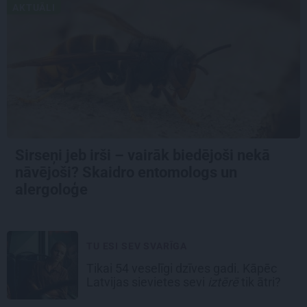
AKTUĀLI
Sirseņi jeb irši – vairāk biedējoši nekā
nāvējoši? Skaidro entomologs un
alergoloģe
TU ESI SEV SVARĪGA
Tikai 54 veselīgi dzīves gadi. Kāpēc
Latvijas sievietes sevi
iztērē
tik ātri?