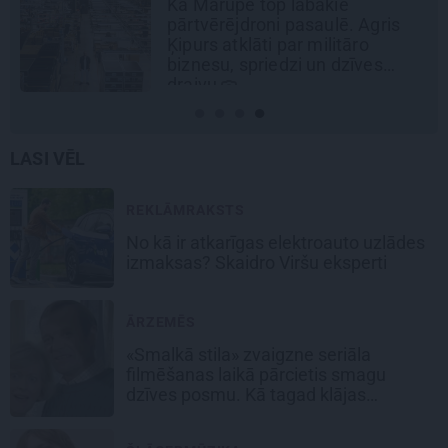
Kā Mārupē top labākie
pārtvērējdroni pasaulē. Agris
Ķipurs atklāti par militāro
biznesu, spriedzi un dzīves
draivu
LASI VĒL
REKLĀMRAKSTS
No kā ir atkarīgas elektroauto uzlādes
izmaksas? Skaidro Viršu eksperti
ĀRZEMĒS
«Smalkā stila» zvaigzne seriāla
filmēšanas laikā pārcietis smagu
dzīves posmu. Kā tagad klājas
Emetam?