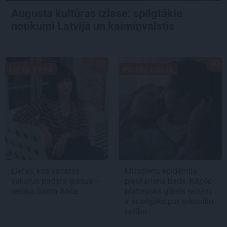
Augusta kultūras izlase: spilgtākie
notikumi Latvijā un kaimiņvalstīs
LIETU TOPS
PSIHOLOĢIJA
Lietas, kas vasaras
Mūsdienu epidēmija –
vakarus padara īpašus –
pieskārienu bads. Kāpēc
iesaka Santa Anča
platonisks glāsts reizēm
ir svarīgāks par seksuālu
tuvību