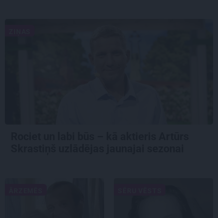
ZIŅAS
Rociet un labi būs – kā aktieris Artūrs
Skrastiņš uzlādējas jaunajai sezonai
ĀRZEMĒS
SĒRU VĒSTS