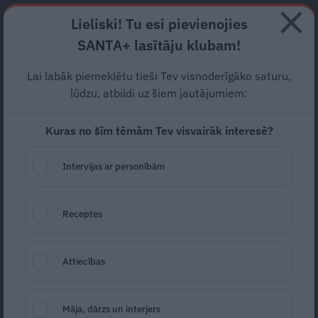
Abonē
Lieliski! Tu esi pievienojies
SANTA+ lasītāju klubam!
RECEPTES
NODERĪGI
JAUNĀKAIS
POPULĀRĀKAIS
Lai labāk piemeklētu tieši Tev visnoderīgāko saturu,
Atsvaidzini savu ēdienkarti!
lūdzu, atbildi uz šiem jautājumiem:
6 mēneša atradumi, ko
Kuras no šīm tēmām Tev visvairāk interesē?
nobaudīt šomēnes
Intervijas ar personībām
REKLĀMRAKSTS
08.07.2026
Receptes
Attiecības
Māja, dārzs un interjers