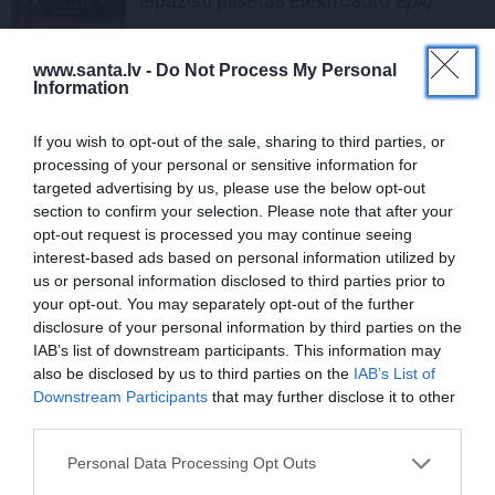
iepazīsti pilsētas elektroauto
Epiq
REKLĀMRAKSTS
www.santa.lv -
Do Not Process My Personal
Information
Ķermeņa atjaunošana pēc
dzemdībām: Kā var palīdzēt intīmā
If you wish to opt-out of the sale, sharing to third parties, or
plastika
processing of your personal or sensitive information for
targeted advertising by us, please use the below opt-out
REKLĀMRAKSTS
section to confirm your selection. Please note that after your
opt-out request is processed you may continue seeing
Kāpēc tieši tagad ir labākais laiks
interest-based ads based on personal information utilized by
doties uz Pakrojas muižas Ziedu
us or personal information disclosed to third parties prior to
festivālu?
your opt-out. You may separately opt-out of the further
disclosure of your personal information by third parties on the
IAB’s list of downstream participants. This information may
REKLĀMRAKSTS
also be disclosed by us to third parties on the
IAB’s List of
Karstums tuvojas! Suņu saldējums un
Downstream Participants
that may further disclose it to other
saldētā
BARF
barība tagad ar
Wolt
third parties.
piegādi Rīgā
Personal Data Processing Opt Outs
REKLĀMRAKSTI