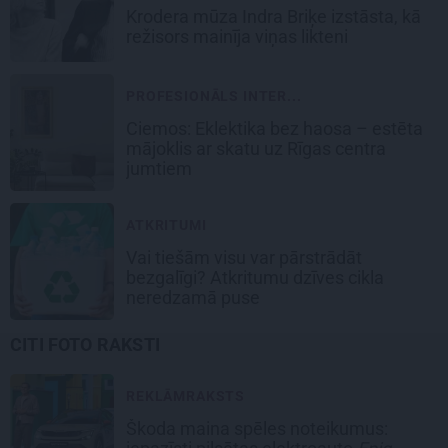
Krodera mūza Indra Briķe izstāsta, kā
režisors mainīja viņas likteni
PROFESIONĀLS INTER...
Ciemos: Eklektika bez haosa – estēta
mājoklis ar skatu uz Rīgas centra
jumtiem
ATKRITUMI
Vai tiešām visu var pārstrādāt
bezgalīgi? Atkritumu dzīves cikla
neredzamā puse
CITI FOTO RAKSTI
REKLĀMRAKSTS
Škoda maina spēles noteikumus: