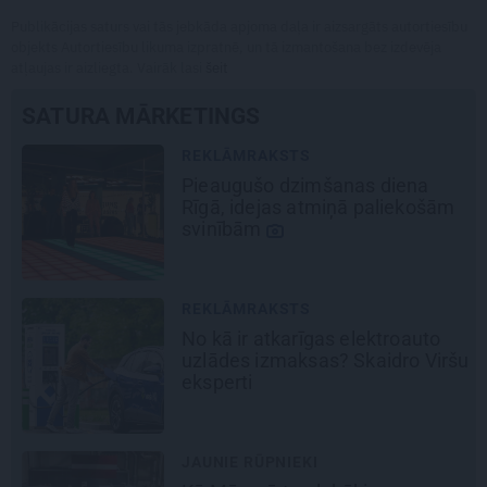
Publikācijas saturs vai tās jebkāda apjoma daļa ir aizsargāts autortiesību
objekts Autortiesību likuma izpratnē, un tā izmantošana bez izdevēja
atļaujas ir aizliegta. Vairāk lasi
šeit
SATURA MĀRKETINGS
REKLĀMRAKSTS
Pieaugušo dzimšanas diena
Rīgā, idejas atmiņā paliekošām
svinībām
REKLĀMRAKSTS
No kā ir atkarīgas elektroauto
uzlādes izmaksas? Skaidro Viršu
eksperti
JAUNIE RŪPNIEKI