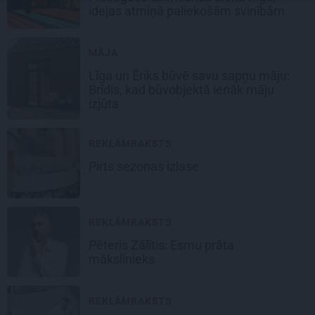
idejas atmiņā paliekošām svinībām
MĀJA
Līga un Ēriks būvē savu sapņu māju:
Brīdis, kad būvobjektā ienāk māju
izjūta
REKLĀMRAKSTS
Pirts sezonas izlase
REKLĀMRAKSTS
Pēteris Zālītis: Esmu prāta
mākslinieks
REKLĀMRAKSTS