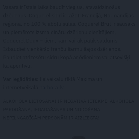
Vasara ir īstais laiks baudīt vieglus, atsvaidzinošus
dzērienus. Coquerel sidri ir ražoti Francijā, Normandijas
reģionā, no 100 % ābolu sulas. Coquerel Brut ir sausāks
un piemērots izsmalcinātu dzērienu cienītājiem,
Coquerel Doux – tiem, kam vairāk patīk saldums.
Izbaudiet vienkāršo franču šarmu šajos dzērienos.
Baudiet atdzesētu sidru kopā ar ēdieniem vai atsevišķi
kā aperitīvu.
Var iegādāties
: lielveikalu tīklā Maxima un
internetveikalā
barbora.lv
ALKOHOLA LIETOŠANAI IR NEGATĪVA IETEKME. ALKOHOLA
PĀRDOŠANA, IEGĀDĀŠANĀS UN NODOŠANA
NEPILNGADĪGĀM PERSONĀM IR AIZLIEGTA!