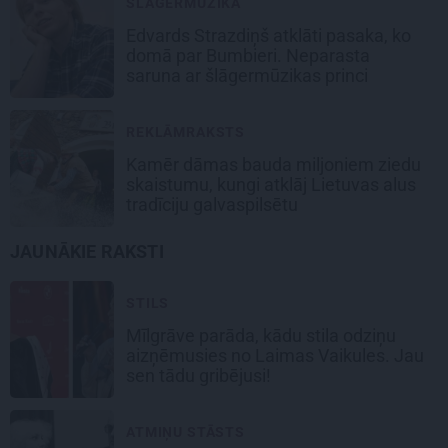
ŠLĀGERMŪZIKA
Edvards Strazdiņš atklāti pasaka, ko
domā par Bumbieri. Neparasta
saruna ar šlāgermūzikas princi
REKLĀMRAKSTS
Kamēr dāmas bauda miljoniem ziedu
skaistumu, kungi atklāj Lietuvas alus
tradīciju galvaspilsētu
JAUNĀKIE RAKSTI
STILS
Mīlgrāve parāda, kādu stila odziņu
aizņēmusies no Laimas Vaikules. Jau
sen tādu gribējusi!
ATMIŅU STĀSTS