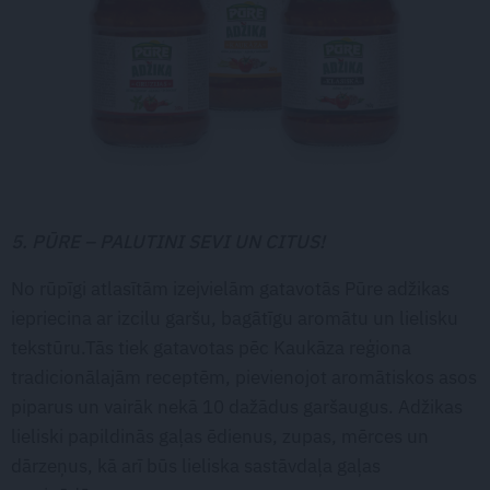
5. PŪRE – PALUTINI SEVI UN CITUS!
No rūpīgi atlasītām izejvielām gatavotās Pūre adžikas
iepriecina ar izcilu garšu, bagātīgu aromātu un lielisku
tekstūru.Tās tiek gatavotas pēc Kaukāza reģiona
tradicionālajām receptēm, pievienojot aromātiskos asos
piparus un vairāk nekā 10 dažādus garšaugus. Adžikas
lieliski papildinās gaļas ēdienus, zupas, mērces un
dārzeņus, kā arī būs lieliska sastāvdaļa gaļas