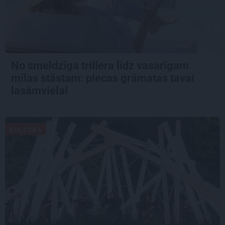
No smeldzīga trillera līdz vasarīgam
mīlas stāstam: piecas grāmatas tavai
lasāmvielai
KULTŪRA