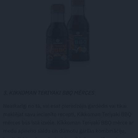
3. KIKKOMAN TERIYAKI BBQ MĒRCES
Neatkarīgi no tā, vai esat pieredzējis gardēdis vai tikai
meklējat savu iecienīto recepti, Kikkoman Teriyaki BBQ
mērces būs īstā izvēle. Kikkoman Teriyaki BBQ mērce ar
medu apvieno saldu un dūmotu garšas kombināciju,