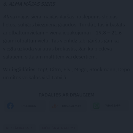
6. ALMA MĀJAS SIERS
Alma
mājas siera maigās garšas noslēpums slēpjas
lielos, sulīgos biezpiena graudos. Turklāt, tas ir bagāts
ar olbaltumvielām – vienā iepakojumā ir 19,8 – 21,6
grami olbaltumvielu. Tas vienlīdz labi garšos gan kā
viegla uzkoda vai ātras brokastis, gan kā piedeva
salātiem, siltajām maltītēm vai desertiem.
Var iegādāties
: top!, Citro, Elvi, Mego, Stockmann, Depo
un citos veikalos visā Latvijā.
PADALIES AR DRAUGIEM
WHATSAPP
FACEBOOK
DRAUGIEM.LV
REKLĀMRAKSTS
MĒNEŠA ATRADUMI