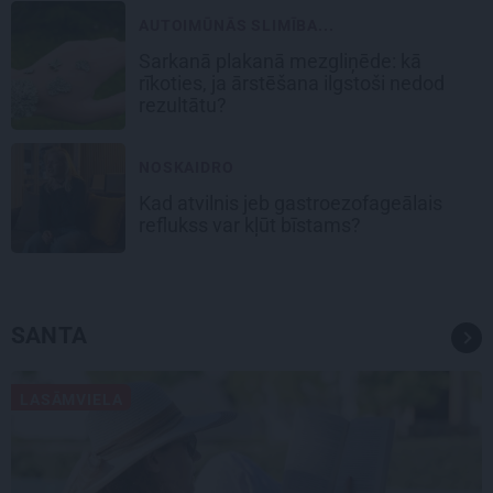
AUTOIMŪNĀS SLIMĪBA...
Sarkanā plakanā mezgliņēde: kā
rīkoties, ja ārstēšana ilgstoši nedod
rezultātu?
NOSKAIDRO
Kad atvilnis jeb gastroezofageālais
reflukss var kļūt bīstams?
SANTA
LASĀMVIELA