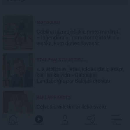
MOTOCIKLI
Goblina aizraujošākie moto maršruti
– leģendārais instruktors Ģirts Vilnis
iesaka, kurp doties šovasar
STARPVALSTU ATTIEC...
«Ja atzīstam lietas, kādas tās ir, esam
kaili lauka vidū.» Gabrieļus
Landsberģis par Baltijas drošību
REKLĀMRAKSTS
Ceļvedis vīrietim ar lieko svaru
GALVENĀ
KLAUSIES
IENĀC
PADALĪTIES
VAIRĀK