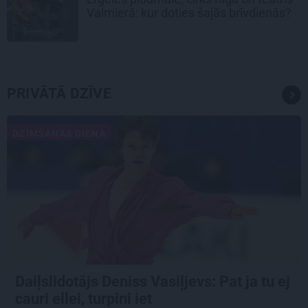
Valmierā: kur doties šajās brīvdienās?
PRIVĀTĀ DZĪVE
DZIMŠANAS DIENA
Daiļslidotājs Deniss Vasiļjevs: Pat ja tu ej
cauri ellei, turpini iet