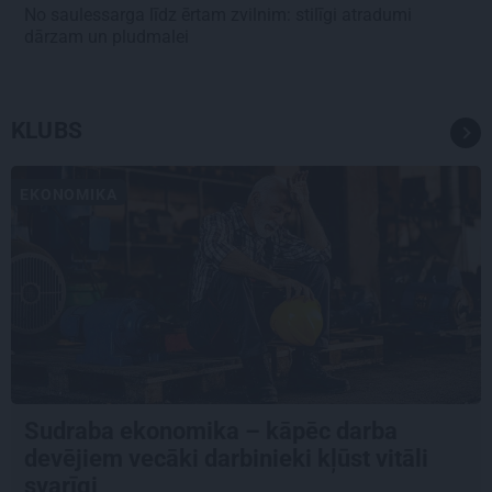
No saulessarga līdz ērtam zvilnim: stilīgi atradumi
dārzam un pludmalei
KLUBS
EKONOMIKA
Sudraba ekonomika – kāpēc darba
devējiem vecāki darbinieki kļūst vitāli
svarīgi