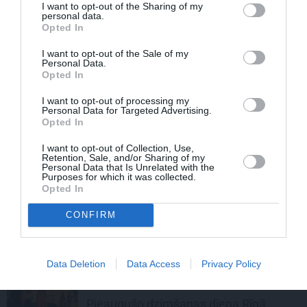
I want to opt-out of the Sharing of my
personal data.
Opted In
REKLĀMRAKSTS
Vasaras ballītes un
GLP-1
I want to opt-out of the Sale of my
medikamenti: Kā nepadoties
Personal Data.
Opted In
kārdinājumiem un nezaudēt muskuļu
masu
I want to opt-out of processing my
Personal Data for Targeted Advertising.
DEKO DISKUSIJAS
Opted In
Cik maksā dizainers un – kāpēc?
I want to opt-out of Collection, Use,
Retention, Sale, and/or Sharing of my
Personal Data that Is Unrelated with the
Purposes for which it was collected.
Opted In
REKLĀMRAKSTS
Apotheka
farmaceitu padomi: Kā
CONFIRM
atbrīvoties no nagu sēnītes un
nekautrēties no atvērtajiem apaviem
Data Deletion
Data Access
Privacy Policy
REKLĀMRAKSTS
Pieaugušo dzimšanas diena Rīgā,