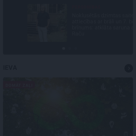
PERSONĪBAS
Noklusētās dzimtas saites,
attiecības ar brāli un 7. bērns kā
brīnums: atklāta saruna ar Andri
Raču
IEVA
DOMĀT ZAĻI