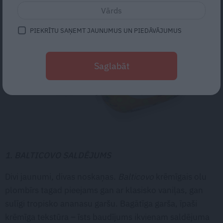
PIEKRĪTU SAŅEMT JAUNUMUS UN PIEDĀVĀJUMUS
Saglabāt
1. BALTICOVO SALDĒJUMS
Divi jaunumi, divas noskaņas.
Balticovo
krēmīgais olu
plombīrs tagad pieejams gan ar klasisko vaniļas, gan
sulīgi tropisko ananasu garšu. Bagātīga garša, īpaši
krēmīga tekstūra – īsts baudījums ikvienam saldējuma