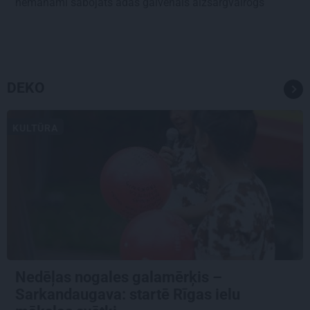
nemanāmi sabojāts ādas galvenais aizsargvairogs
DEKO
KULTŪRA
Nedēļas nogales galamērķis –
Sarkandaugava: startē Rīgas ielu