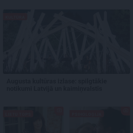
KULTŪRA
Augusta kultūras izlase: spilgtākie
notikumi Latvijā un kaimiņvalstīs
LIETU TOPS
PSIHOLOĢIJA