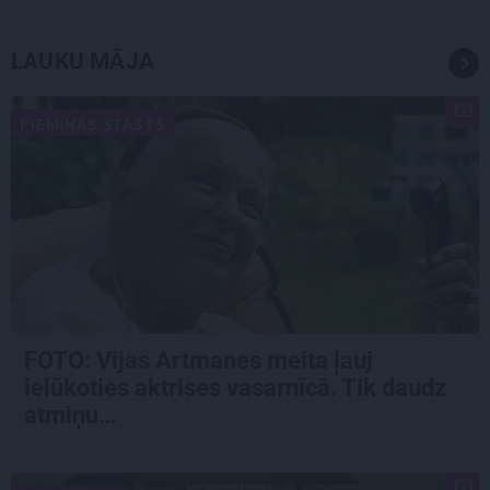
LAUKU MĀJA
PIEMIŅAS STĀSTS
FOTO:
Vijas Artmanes meita
ļauj
ielūkoties aktrises vasarnīcā. Tik daudz
atmiņu…