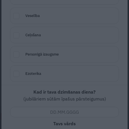
Veselība
Ceļošana
Foto: No izdevniecības «Žurnāls Santa» arhīva (Liene Pētersone)
Personīgā izaugsme
Seko
Santa.lv Google
«Paldies Tev par visu, mammīt,» vēsta
Ezoterika
mūziķa Andra Kiviča sieva Liene. 81 gada
vecumā viņsaulē devusies viņas māmiņa
Kad ir tava dzimšanas diena?
Rudīte Liepiņa.
(jubilāriem sūtām īpašus pārsteigumus)
NEPALAID GARĀM!
Tavs vārds