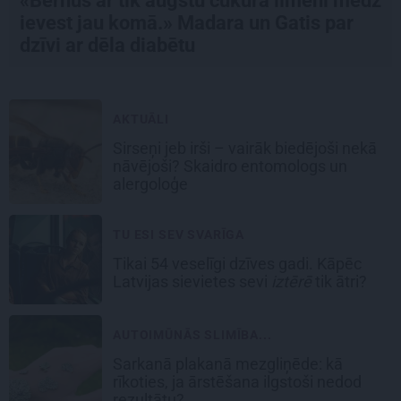
«Bērnus ar tik augstu cukura līmeni mēdz
ievest jau komā.» Madara un Gatis par
dzīvi ar dēla diabētu
AKTUĀLI
Sirseņi jeb irši – vairāk biedējoši nekā
nāvējoši? Skaidro entomologs un
alergoloģe
TU ESI SEV SVARĪGA
Tikai 54 veselīgi dzīves gadi. Kāpēc
Latvijas sievietes sevi
iztērē
tik ātri?
AUTOIMŪNĀS SLIMĪBA...
Sarkanā plakanā mezgliņēde: kā
rīkoties, ja ārstēšana ilgstoši nedod
rezultātu?