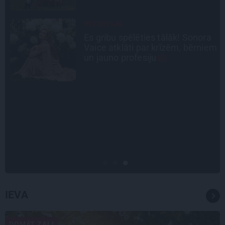
INTERVIJA
a
Grūtāk par atkailināšanos ir
em
pieņemt sevi. Aktrise Katrīna
Kreile par depresiju, mobingu un
ceļu līdz lielajām lomām
SLAVENĪBU MĪLUĻI
«Cilvēki mēdz sāpināt, bet suns
mīl, neskatoties ne uz ko.»
Nikolaja Puzikova un sievas
Gitas mīlules – Faira un Late
IEVA
DOMĀT ZAĻI