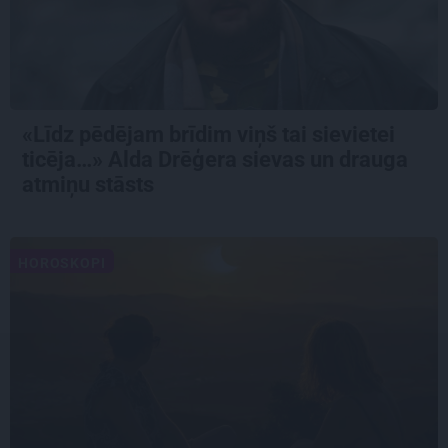
«Līdz pēdējam brīdim viņš tai sievietei
ticēja…» Alda Drēģera sievas un drauga
atmiņu stāsts
HOROSKOPI