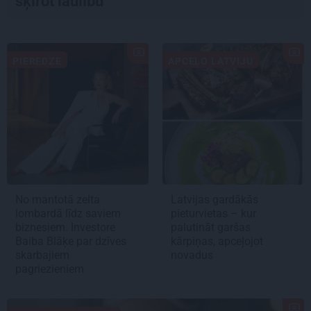
šķirot laulību
PIEREDZE
APCEĻO LATVIJU
No mantotā zelta
Latvijas gardākās
lombardā līdz saviem
pieturvietas – kur
biznesiem. Investore
palutināt garšas
Baiba Blāķe par dzīves
kārpiņas, apceļojot
skarbajiem
novadus
pagriezieniem