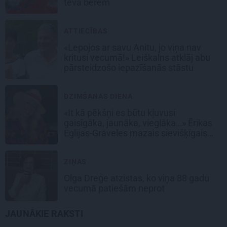
tēva bērēm
ATTIECĪBAS
«Lepojos ar savu Anitu, jo viņa nav
kritusi vecumā!» Leiškalns atklāj abu
pārsteidzošo iepazīšanās stāstu
DZIMŠANAS DIENA
«It kā pēkšņi es būtu kļuvusi
gaisīgāka, jaunāka, vieglāka…» Ērikas
Eglijas-Grāveles mazais sievišķīgais
noslēpums
ZIŅAS
Olga Dreģe atzīstas, ko viņa 88 gadu
vecumā patiešām neprot
JAUNĀKIE RAKSTI