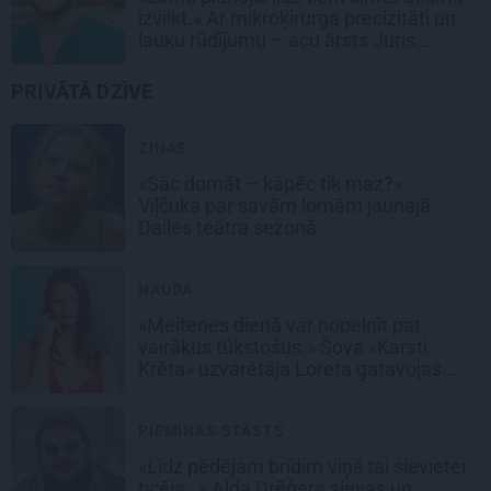
izvilkt.» Ar mikroķirurga precizitāti un
lauku rūdījumu – acu ārsts Juris
Vanags
PRIVĀTĀ DZĪVE
ZIŅAS
«Sāc domāt – kāpēc tik maz?»
Viļčuka par savām lomām jaunajā
Dailes teātra sezonā
NAUDA
«Meitenes dienā var nopelnīt pat
vairākus tūkstošus.» Šova «Karsti.
Krēta» uzvarētāja Loreta gatavojas
sapņu darbam
PIEMIŅAS STĀSTS
«Līdz pēdējam brīdim viņš tai sievietei
ticēja…» Alda Drēģera sievas un