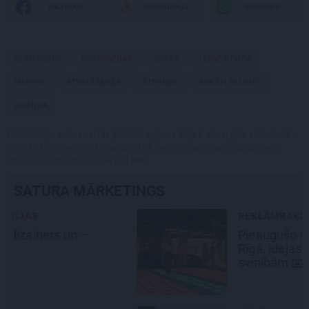
WHATSAPP
FACEBOOK
DRAUGIEM.LV
SĒRU VĒSTS
PERSONĪBAS
SĒRAS
LIENE KIVIČA
MAMMA
ATVADĪŠANĀS
ATMIŅAS
SAKĀM PALDIES
PIEMIŅA
Publikācijas saturs vai tās jebkāda apjoma daļa ir aizsargāts autortiesību
objekts Autortiesību likuma izpratnē, un tā izmantošana bez izdevēja
atļaujas ir aizliegta. Vairāk lasi
šeit
SATURA MĀRKETINGS
REKLĀMRAKSTS
Pieaugušo dzimšanas diena
Rīgā, idejas atmiņā paliekošām
svinībām