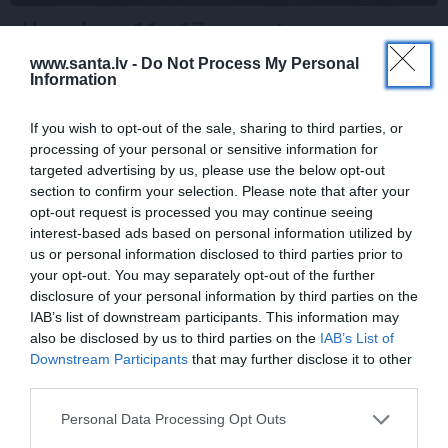
Horoskops 11.–17. augustam:
Aptumsuma koridors 5 zīmes izaicinās ar
www.santa.lv -
Do Not Process My Personal
naudu un lielām iespējām
Information
If you wish to opt-out of the sale, sharing to third parties, or
processing of your personal or sensitive information for
DZIMTAS STĀSTS
JUBILEJA
targeted advertising by us, please use the below opt-out
section to confirm your selection. Please note that after your
opt-out request is processed you may continue seeing
interest-based ads based on personal information utilized by
us or personal information disclosed to third parties prior to
your opt-out. You may separately opt-out of the further
disclosure of your personal information by third parties on the
IAB’s list of downstream participants. This information may
also be disclosed by us to third parties on the
IAB’s List of
Downstream Participants
that may further disclose it to other
«Likteņa līdumnieku»
Pirmā reize 70 gados!
third parties.
režisore Virdžīnija Lejiņa
Šovmenim Leonam
sargā īpašu ģimenes
Zviedrim draudzene
Personal Data Processing Opt Outs
dārgumu. To mantos
sagādā ekskluzīvu
mazmeita
dāvanu