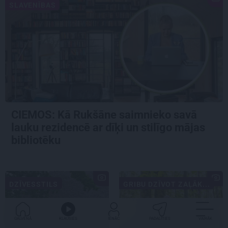
SLAVENĪBAS
CIEMOS: Kā Rukšāne saimnieko savā
lauku rezidencē ar dīķi un stilīgo mājas
bibliotēku
DZĪVESSTILS
GRIBU DZĪVOT ZAĻĀK...
GALVENĀ
KLAUSIES
IENĀC
PADALĪTIES
VAIRĀK