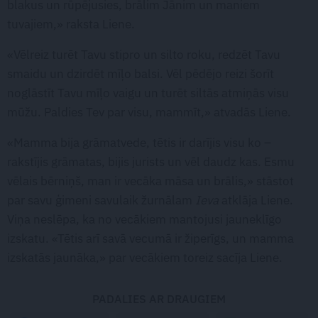
blakus un rūpējusies, brālim Jānim un maniem
tuvajiem,» raksta Liene.
«Vēlreiz turēt Tavu stipro un silto roku, redzēt Tavu
smaidu un dzirdēt mīļo balsi. Vēl pēdējo reizi šorīt
noglāstīt Tavu mīļo vaigu un turēt siltās atmiņās visu
mūžu. Paldies Tev par visu, mammīt,» atvadās Liene.
«Mamma bija grāmatvede, tētis ir darījis visu ko –
rakstījis grāmatas, bijis jurists un vēl daudz kas. Esmu
vēlais bērniņš, man ir vecāka māsa un brālis,» stāstot
par savu ģimeni savulaik žurnālam
Ieva
atklāja Liene.
Viņa neslēpa, ka no vecākiem mantojusi jauneklīgo
izskatu. «Tētis arī savā vecumā ir žiperīgs, un mamma
izskatās jaunāka,» par vecākiem toreiz sacīja Liene.
PADALIES AR DRAUGIEM