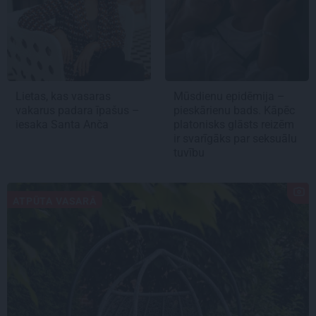
Lietas, kas vasaras
Mūsdienu epidēmija –
vakarus padara īpašus –
pieskārienu bads. Kāpēc
iesaka Santa Anča
platonisks glāsts reizēm
ir svarīgāks par seksuālu
tuvību
ATPŪTA VASARĀ