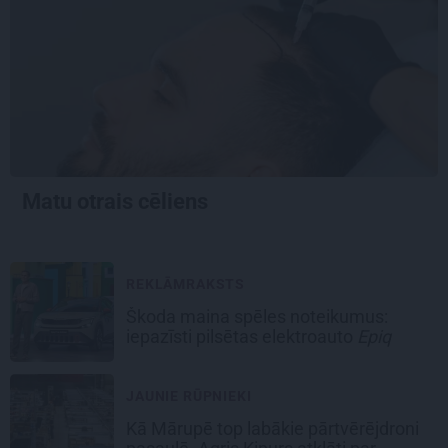
Matu otrais cēliens
REKLĀMRAKSTS
Škoda maina spēles noteikumus:
iepazīsti pilsētas elektroauto
Epiq
JAUNIE RŪPNIEKI
Kā Mārupē top labākie pārtvērējdroni