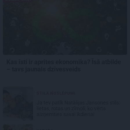
Kas īsti ir aprites ekonomika? Īsā atbilde
– tavs jaunais dzīvesveids
STILA NOSLĒPUMI
Ja tev patīk Natālijas Jansones stils:
lietas, rotas un zīmoli, ko vērts
aizņemties savai ikdienai