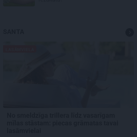
SANTA
LASĀMVIELA
No smeldzīga trillera līdz vasarīgam
mīlas stāstam: piecas grāmatas tavai
lasāmvielai