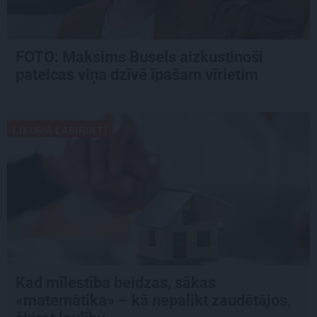
FOTO: Maksims Busels aizkustinoši
pateicas viņa dzīvē īpašam vīrietim
LIKUMA LABIRINTI
Kad mīlestība beidzas, sākas
«matemātika» – kā nepalikt zaudētājos,