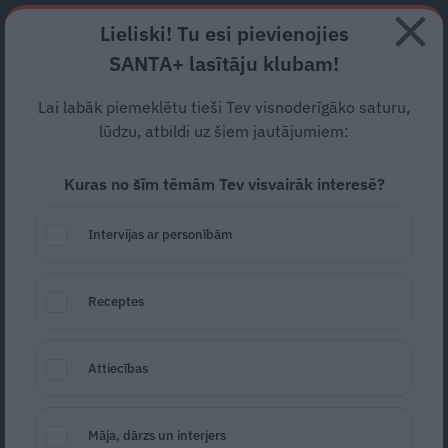
Abonē
Lieliski! Tu esi pievienojies
SANTA+ lasītāju klubam!
RECEPTES
NODERĪGI
JAUNĀKAIS
POPULĀRĀKAIS
Lai labāk piemeklētu tieši Tev visnoderīgāko saturu,
«Pateicībā, ka pēdējās
lūdzu, atbildi uz šiem jautājumiem:
dienas varēju būt blakus…»
Kuras no šīm tēmām Tev visvairāk interesē?
Sēras Lienes Kivičas ģimenē
Intervijas ar personībām
SĒRU VĒSTS
29.05.2026
Receptes
Marta Kalniņa-Avotiņa
portals@santa.lv
Attiecības
Māja, dārzs un interjers