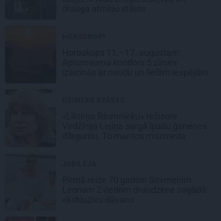
drauga atmiņu stāsts
HOROSKOPI
Horoskops 11.–17. augustam:
Aptumsuma koridors 5 zīmes
izaicinās ar naudu un lielām iespējām
DZIMTAS STĀSTS
«Likteņa līdumnieku» režisore
Virdžīnija Lejiņa sargā īpašu ģimenes
dārgumu. To mantos mazmeita
JUBILEJA
Pirmā reize 70 gados! Šovmenim
Leonam Zviedrim draudzene sagādā
ekskluzīvu dāvanu