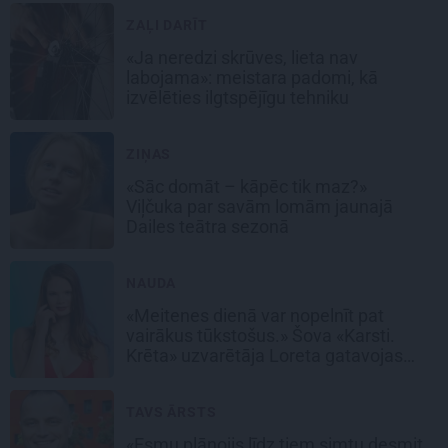
ZAĻI DARĪT
«Ja neredzi skrūves, lieta nav
labojama»: meistara padomi, kā
izvēlēties ilgtspējīgu tehniku
ZIŅAS
«Sāc domāt – kāpēc tik maz?»
Viļčuka par savām lomām jaunajā
Dailes teātra sezonā
NAUDA
«Meitenes dienā var nopelnīt pat
vairākus tūkstošus.» Šova «Karsti.
Krēta» uzvarētāja Loreta gatavojas
sapņu darbam
TAVS ĀRSTS
«Esmu plānojis līdz tiem simtu desmit