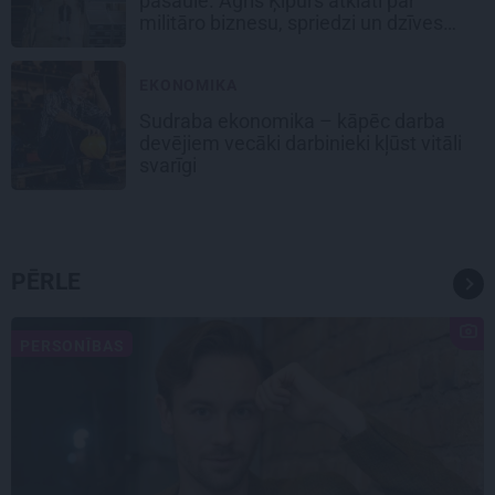
pasaulē. Agris Ķipurs atklāti par
militāro biznesu, spriedzi un dzīves
draivu
EKONOMIKA
Sudraba ekonomika – kāpēc darba
devējiem vecāki darbinieki kļūst vitāli
svarīgi
PĒRLE
PERSONĪBAS