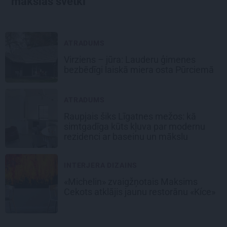
mākslas svētki
ATRADUMS
Virziens – jūra: Lauderu ģimenes
bezbēdīgi laiskā miera osta Pūrciemā
ATRADUMS
Raupjais šiks Līgatnes mežos: kā
simtgadīga kūts kļuva par modernu
rezidenci ar baseinu un mākslu
INTERJERA DIZAINS
«Michelin» zvaigžņotais Maksims
Cekots atklājis jaunu restorānu «Kíce»