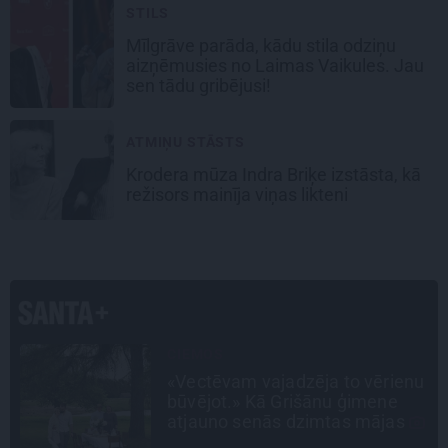
STILS
Mīlgrāve parāda, kādu stila odziņu
aizņēmusies no Laimas Vaikules. Jau
sen tādu gribējusi!
ATMIŅU STĀSTS
Krodera mūza Indra Briķe izstāsta, kā
režisors mainīja viņas likteni
PROFESIONĀLS INTERJERS
u
Ciemos: Eklektika bez haosa –
estēta mājoklis ar skatu uz
Rīgas centra jumtiem