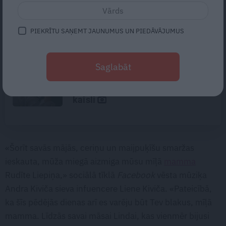
Noklusētās dzimtas saites,
attiecības ar brāli un 7. bērns kā
brīnums: atklāta saruna ar Andri
PIEKRĪTU SAŅEMT JAUNUMUS UN PIEDĀVĀJUMUS
Raču
Gribu tikai mīļi apskaut, bet viņš
Saglabāt
– kaut ko vairāk. Kā izbeigt
pārpratumus starp glāstiem un
kaisli
«Šorīt savās mājās, ceriņu un maijpuķīšu smaržas
ieskauta, mūža miegā aizmiga mūsu mīļā
mamma
Rudīte Liepiņa,» sociālā tīklā
Facebook
vēsta mūziķa
Andra Kiviča sieva infuencere Liene Kiviča. «Pateicībā,
ka šīs pēdējās dienas arī es varēju būt Tev blakus, mīļā
mamma. Līdzās savai māsai Lindai, kas vienmēr bijusi