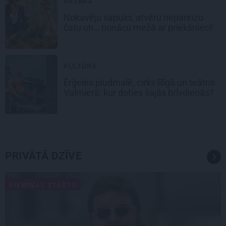
VASARA
Nokavēju sapulci, atvēru nepareizo
čatu un… nonācu mežā ar priekšnieci!
KULTŪRA
Ērģeles pludmalē, cirks Rīgā un teātris
Valmierā: kur doties šajās brīvdienās?
PRIVĀTĀ DZĪVE
PIEMIŅAS STĀSTS