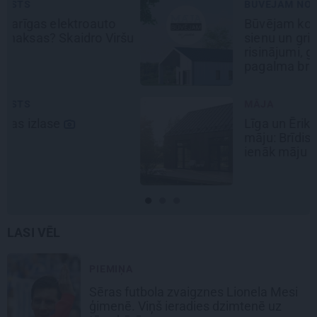
BŪVĒJAM NO JAUNA
Būvējam koka māju Siguldā:
šu
sienu un griestu apdares
risinājumi, grīdas segumi un
pagalma bruģēšana
MĀJA
Līga un Ēriks būvē savu sapņu
māju: Brīdis, kad būvobjektā
ienāk māju izjūta
LASI VĒL
PIEMIŅA
Sēras futbola zvaigznes Lionela Mesi
ģimenē. Viņš ieradies dzimtenē uz