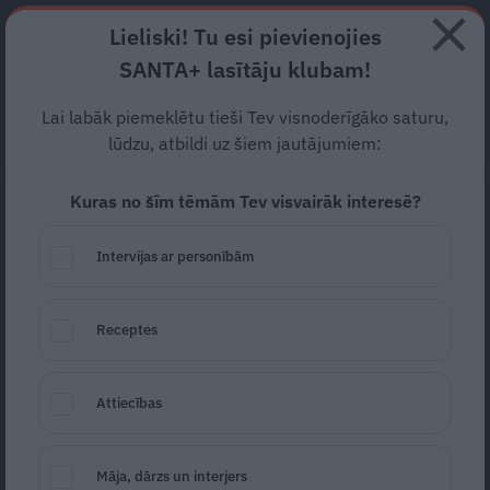
Abonē
Lieliski! Tu esi pievienojies
SANTA+ lasītāju klubam!
RECEPTES
NODERĪGI
JAUNĀKAIS
POPULĀRĀKAIS
Lai labāk piemeklētu tieši Tev visnoderīgāko saturu,
«Kalni bija tavs sirds
lūdzu, atbildi uz šiem jautājumiem:
aicinājums.» Sirsnīgi piemin
Kuras no šīm tēmām Tev visvairāk interesē?
kalnos bojāgājušo zobārsti
Intervijas ar personībām
Viju Olti
PIEMIŅA
31.05.2026
Receptes
Santa.lv
Redakcija
portals@santa.lv
Attiecības
Māja, dārzs un interjers