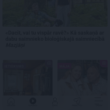
«Dacīt, vai tu vispār ravē?» Kā saskaņā ar
dabu saimnieko bioloģiskajā saimniecībā
Mazjāņi
IETEIKUMS
MĀJA
GALVENĀ
KLAUSIES
IENĀC
PADALĪTIES
VAIRĀK