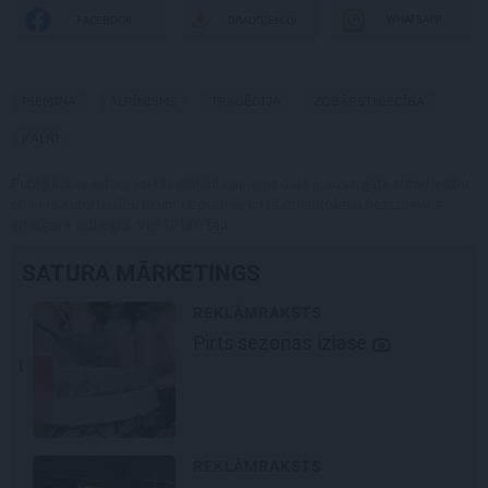
WHATSAPP
FACEBOOK
DRAUGIEM.LV
PIEMIŅA
ALPĪNISMS
TRAĢĒDIJA
ZOBĀRSTNIECĪBA
KALNI
Publikācijas saturs vai tās jebkāda apjoma daļa ir aizsargāts autortiesību
objekts Autortiesību likuma izpratnē, un tā izmantošana bez izdevēja
atļaujas ir aizliegta. Vairāk lasi
šeit
SATURA MĀRKETINGS
REKLĀMRAKSTS
Pirts sezonas izlase
šu
REKLĀMRAKSTS