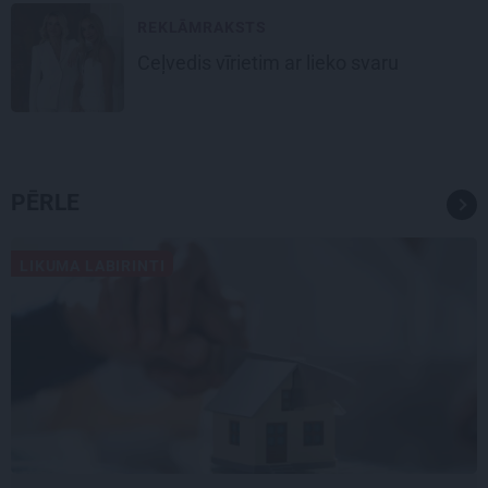
REKLĀMRAKSTS
Ceļvedis vīrietim ar lieko svaru
PĒRLE
LIKUMA LABIRINTI