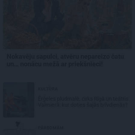
Nokavēju sapulci, atvēru nepareizo čatu
un… nonācu mežā ar priekšnieci!
KULTŪRA
Ērģeles pludmalē, cirks Rīgā un teātris
Valmierā: kur doties šajās brīvdienās?
PĀRDOMĀM