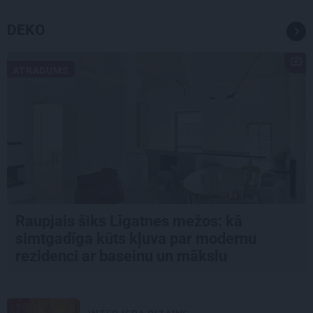
DEKO
ATRADUMS
Raupjais šiks Līgatnes mežos: kā
simtgadīga kūts kļuva par modernu
rezidenci ar baseinu un mākslu