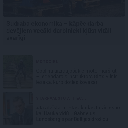
Sudraba ekonomika – kāpēc darba
devējiem vecāki darbinieki kļūst vitāli
svarīgi
MOTOCIKLI
Goblina aizraujošākie moto maršruti
– leģendārais instruktors Ģirts Vilnis
iesaka, kurp doties šovasar
STARPVALSTU ATTIEC...
«Ja atzīstam lietas, kādas tās ir, esam
kaili lauka vidū.» Gabrieļus
Landsberģis par Baltijas drošību