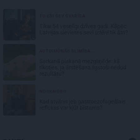
TU ESI SEV SVARĪGA
Tikai 54 veselīgi dzīves gadi. Kāpēc
Latvijas sievietes sevi
iztērē
tik ātri?
AUTOIMŪNĀS SLIMĪBA...
Sarkanā plakanā mezgliņēde: kā
rīkoties, ja ārstēšana ilgstoši nedod
rezultātu?
NOSKAIDRO
Kad atvilnis jeb gastroezofageālais
reflukss var kļūt bīstams?