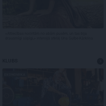
«Attiecības nocirtām no abām pusēm, un tas bija
drausmīgi sāpīgi,» intervijā atklāj Una Gulbe-Kārkliņa
KLUBS
EKONOMIKA