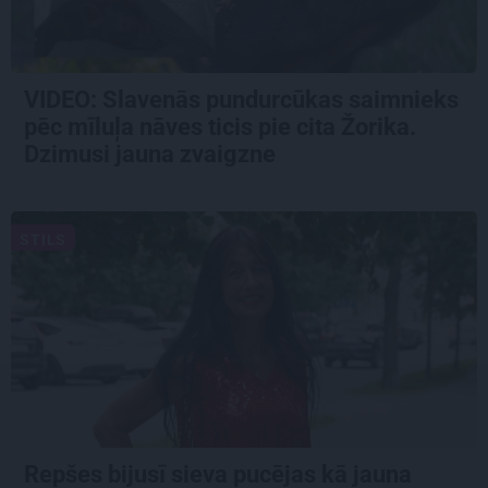
VIDEO: Slavenās pundurcūkas saimnieks
pēc mīluļa nāves ticis pie cita Žorika.
Dzimusi jauna zvaigzne
STILS
Repšes bijusī sieva pucējas kā jauna