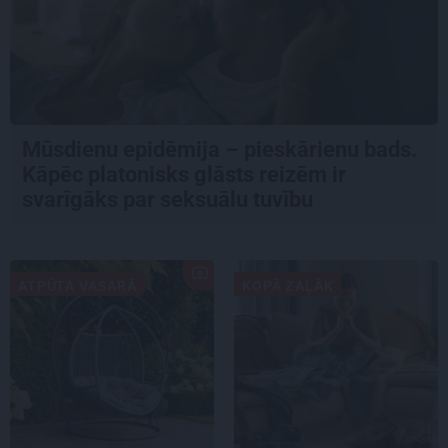
Mūsdienu epidēmija – pieskārienu bads.
Kāpēc platonisks glāsts reizēm ir
svarīgāks par seksuālu tuvību
ATPŪTA VASARĀ
KOPĀ ZAĻĀK