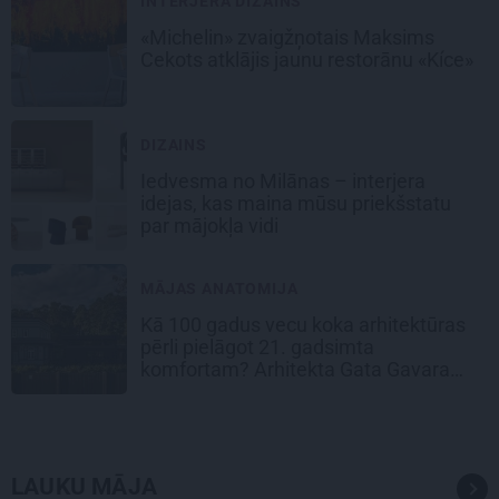
INTERJERA DIZAINS
«Michelin» zvaigžņotais Maksims
Cekots atklājis jaunu restorānu «Kíce»
DIZAINS
Iedvesma no Milānas – interjera
idejas, kas maina mūsu priekšstatu
par mājokļa vidi
MĀJAS ANATOMIJA
Kā 100 gadus vecu koka arhitektūras
pērli pielāgot 21. gadsimta
komfortam? Arhitekta Gata Gavara
pieredze
LAUKU MĀJA