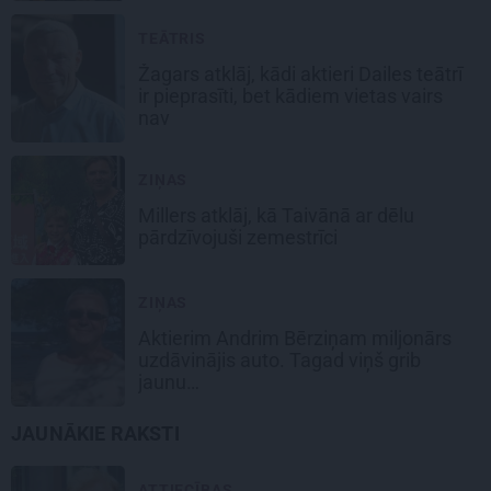
TEĀTRIS
Žagars atklāj, kādi aktieri Dailes teātrī
ir pieprasīti, bet kādiem vietas vairs
nav
ZIŅAS
Millers atklāj, kā Taivānā ar dēlu
pārdzīvojuši zemestrīci
ZIŅAS
Aktierim Andrim Bērziņam miljonārs
uzdāvinājis auto. Tagad viņš grib
jaunu…
JAUNĀKIE RAKSTI
ATTIECĪBAS