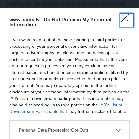
meitene un atklāj sava lieliskā auguma
noslēpumu
www.santa.lv -
Do Not Process My Personal
Information
VESELĪBA
ZIŅAS
If you wish to opt-out of the sale, sharing to third parties, or
processing of your personal or sensitive information for
targeted advertising by us, please use the below opt-out
section to confirm your selection. Please note that after your
opt-out request is processed you may continue seeing
interest-based ads based on personal information utilized by
us or personal information disclosed to third parties prior to
your opt-out. You may separately opt-out of the further
disclosure of your personal information by third parties on the
IAB’s list of downstream participants. This information may
Brūsa Vilisa sieva atklāj,
Slavenā
Tutas lietu
also be disclosed by us to third parties on the
IAB’s List of
par ko šovasar jutusies
aktrise Liene Sebre atklāj
Downstream Participants
that may further disclose it to other
vainīga sava slimā vīra
vienkāršu veidu, kā
third parties.
priekšā
iedarbināt vielmaiņu
Personal Data Processing Opt Outs