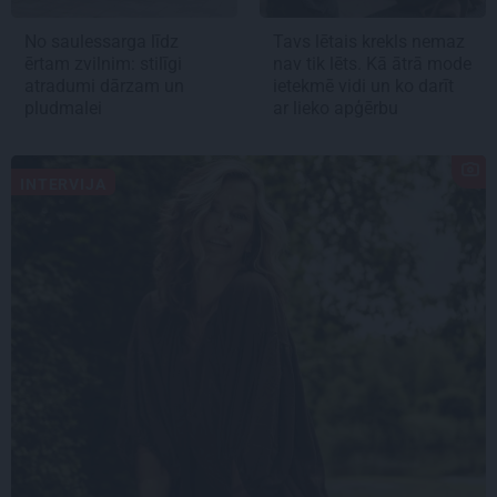
No saulessarga līdz
Tavs lētais krekls nemaz
ērtam zvilnim: stilīgi
nav tik lēts. Kā ātrā mode
atradumi dārzam un
ietekmē vidi un ko darīt
pludmalei
ar lieko apģērbu
INTERVIJA