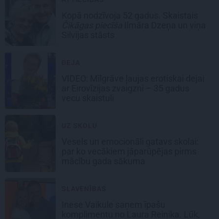
Kopā nodzīvoja 52 gadus. Skaistais
Čikāgas piecīša
Ilmāra Dzeņa un viņa
Silvijas stāsts
DEJA
VIDEO: Mīlgrāve ļaujas erotiskai dejai
ar Eirovīzijas zvaigzni – 35 gadus
vecu skaistuli
UZ SKOLU
Vesels un emocionāli gatavs skolai:
par ko vecākiem jāparūpējas pirms
mācību gada sākuma
SLAVENĪBAS
Inese Vaikule saņem īpašu
komplimentu no Laura Reinika. Lūk,