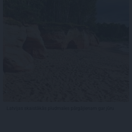
Latvijas skaistākās pludmales pārgājienam gar jūru