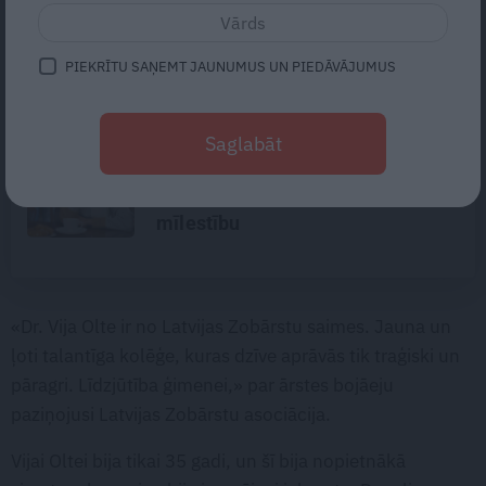
«Te nav jāpļauj zāle un varam būt
laiski.» Kā mākslinieki un
arhitekti Lauderi atjaunoja senu
PIEKRĪTU SAŅEMT JAUNUMUS UN PIEDĀVĀJUMUS
zvejniekmāju
Kad radi kļūst sveši, bet svešie –
Saglabāt
par ģimeni. Kāpēc
asinsradniecība negarantē
mīlestību
«Dr. Vija Olte ir no Latvijas Zobārstu saimes. Jauna un
ļoti talantīga kolēģe, kuras dzīve aprāvās tik traģiski un
pāragri. Līdzjūtība ģimenei,» par ārstes bojāeju
paziņojusi Latvijas Zobārstu asociācija.
Vijai Oltei bija tikai 35 gadi, un šī bija nopietnākā