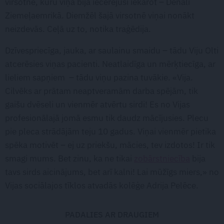
virsotne, kuru viņa bija iecerējusi iekarot – Denali
Ziemeļaemrikā. Diemžēl šajā virsotnē viņai nonākt
neizdevās. Ceļā uz to, notika traģēdija.
Dzīvespriecīga, jauka, ar saulainu smaidu – tādu Viju Olti
atcerēsies viņas pacienti. Neatlaidīga un mērķtiecīga, ar
lieliem sapņiem – tādu viņu pazina tuvākie. «Vija.
Cilvēks ar prātam neaptveramām darba spējām, tik
gaišu dvēseli un vienmēr atvērtu sirdi! Es no Vijas
profesionālajā jomā esmu tik daudz mācījusies. Plecu
pie pleca strādājām teju 10 gadus. Viņai vienmēr pietika
spēka motivēt – ej uz priekšu, mācies, tev izdotos! Ir tik
smagi mums. Bet zinu, ka ne tikai
zobārstniecība
bija
tavs sirds aicinājums, bet arī kalni! Lai mūžīgs miers,» no
Vijas sociālajos tīklos atvadās kolēģe Adrija Pelēce.
PADALIES AR DRAUGIEM