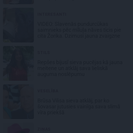
INTERESANTI
VIDEO: Slavenās pundurcūkas
saimnieks pēc mīluļa nāves ticis pie
cita Žorika. Dzimusi jauna zvaigzne
STILS
Repšes bijusī sieva pucējas kā jauna
meitene un atklāj sava lieliskā
auguma noslēpumu
VESELĪBA
Brūsa Vilisa sieva atklāj, par ko
šovasar jutusies vainīga sava slimā
vīra priekšā
ZIŅAS