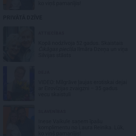
ko viņš pamanījis!
PRIVĀTĀ DZĪVE
ATTIECĪBAS
Kopā nodzīvoja 52 gadus. Skaistais
Čikāgas piecīša
Ilmāra Dzeņa un viņa
Silvijas stāsts
DEJA
VIDEO: Mīlgrāve ļaujas erotiskai dejai
ar Eirovīzijas zvaigzni – 35 gadus
vecu skaistuli
SLAVENĪBAS
Inese Vaikule saņem īpašu
komplimentu no Laura Reinika. Lūk,
ko viņš pamanījis!