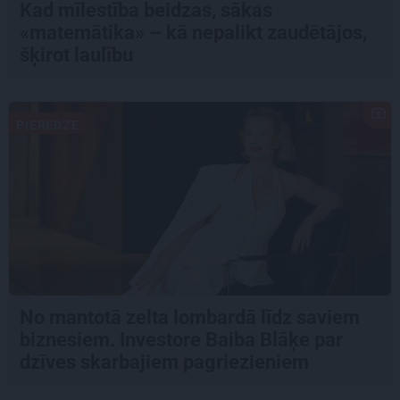
Kad mīlestība beidzas, sākas
«matemātika» – kā nepalikt zaudētājos,
šķirot laulību
PIEREDZE
No mantotā zelta lombardā līdz saviem
biznesiem. Investore Baiba Blāķe par
dzīves skarbajiem pagriezieniem