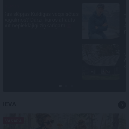
INTERVIJA
as
«Nevajag kalnos tēlot varoņus!
Tie ātri noliks pie vietas.»
Alpīnists Atis Plakans, kurš
pieredzējis biedra bojāeju
ATRADUMS
Virziens – jūra: Lauderu
ģimenes bezbēdīgi laiskā miera
osta Pūrciemā
IEVA
VASARA