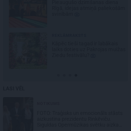
Pieaugušo dzimšanas diena
Rīgā, idejas atmiņā paliekošām
svinībām
REKLĀMRAKSTS
Kāpēc tieši tagad ir labākais
laiks doties uz Pakrojas muižas
Ziedu festivālu?
LASI VĒL
NOTIKUMS
FOTO: Traģisks un emocionāls stāsts
aizkustina prezidentu Rinkēviču.
Siguldas Opermūzikas svētku aizkadri