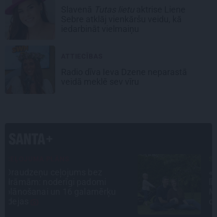
Slavenā
Tutas lietu
aktrise Liene
Sebre atklāj vienkāršu veidu, kā
iedarbināt vielmaiņu
ATTIECĪBAS
Radio dīva Ieva Dzene neparastā
veidā meklē sev vīru
STIPRAIS STĀSTS
«Bērnus ar tik augstu cukura
līmeni mēdz ievest jau komā.»
Madara un Gatis par dzīvi ar dēla
diabētu