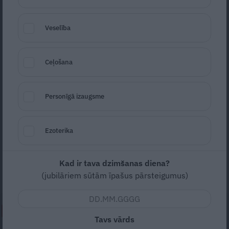
Veselība
Ceļošana
Personīgā izaugsme
Foto: Facebook (Latvijas Aplīnistu asociācija)
Seko
Santa.lv Google
Ezoterika
Ziemeļamerikā, nokrītot no Denali, dzīvību
zaudēja trīs latviešu alpīnisti. Viņu vidū –
Kad ir tava dzimšanas diena?
zobārste Vija Olte.
(jubilāriem sūtām īpašus pārsteigumus)
NEPALAID GARĀM!
Tavs vārds