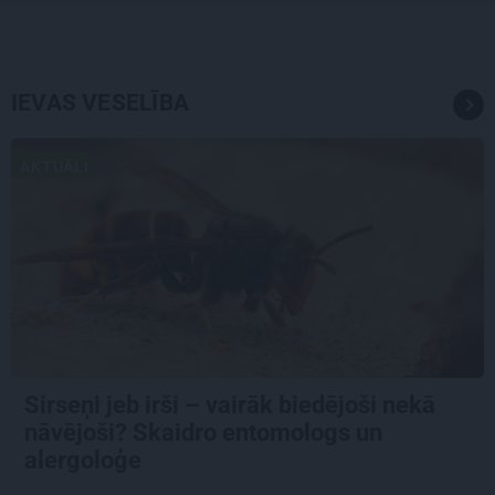
IEVAS VESELĪBA
AKTUĀLI
Sirseņi jeb irši – vairāk biedējoši nekā
nāvējoši? Skaidro entomologs un
alergoloģe