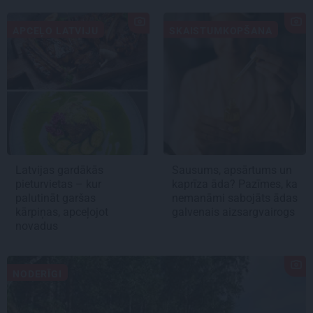
APCEĻO LATVIJU
SKAISTUMKOPŠANA
Latvijas gardākās
Sausums, apsārtums un
pieturvietas – kur
kaprīza āda? Pazīmes, ka
palutināt garšas
nemanāmi sabojāts ādas
kārpiņas, apceļojot
galvenais aizsargvairogs
novadus
NODERĪGI