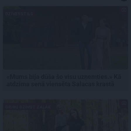
DZĪVESSTILS
«Mums bija dūša šo visu uzņemties.» Kā
atdzima senā viensēta Salacas krastā
GRIBU DZĪVOT ZAĻĀK