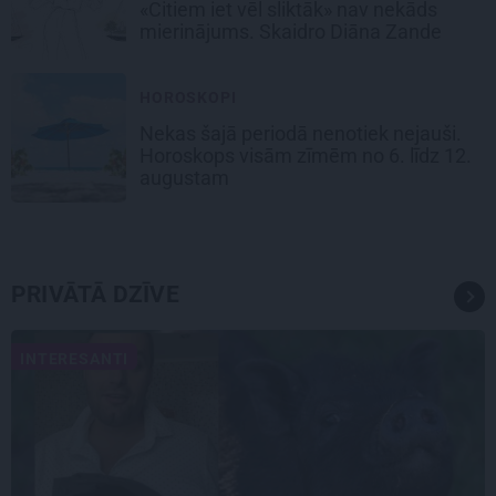
«Citiem iet vēl sliktāk» nav nekāds
mierinājums. Skaidro Diāna Zande
HOROSKOPI
Nekas šajā periodā nenotiek nejauši.
Horoskops visām zīmēm no 6. līdz 12.
augustam
PRIVĀTĀ DZĪVE
INTERESANTI