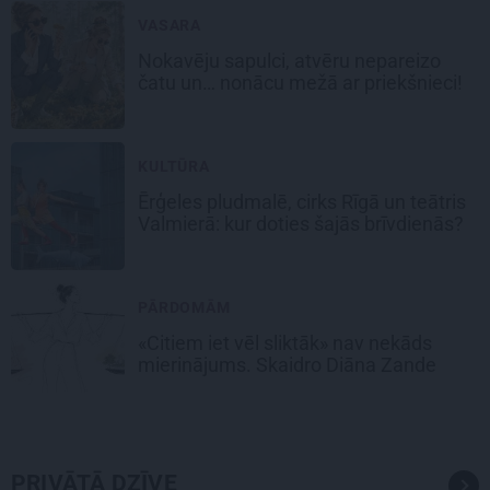
VASARA
Nokavēju sapulci, atvēru nepareizo
čatu un… nonācu mežā ar priekšnieci!
KULTŪRA
Ērģeles pludmalē, cirks Rīgā un teātris
Valmierā: kur doties šajās brīvdienās?
PĀRDOMĀM
«Citiem iet vēl sliktāk» nav nekāds
mierinājums. Skaidro Diāna Zande
PRIVĀTĀ DZĪVE