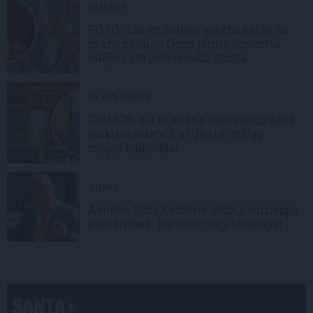
ĢIMENE
FOTO: «Ja es šodien varētu satikt šo
mazo zēnu…» Dons pirms koncerta
dalījies ļoti personiskā stāstā
SLAVENĪBAS
CIEMOS: Kā Rukšāne saimnieko savā
lauku rezidencē ar dīķi un stilīgo
mājas bibliotēku
ZIŅAS
Aktieris Ģirts Ķesteris atkal piedzīvojis
pārvērtības. Pie tām cītīgi strādājis!