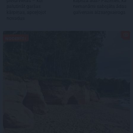
pieturvietas – kur
kaprīza āda? Pazīmes, ka
palutināt garšas
nemanāmi sabojāts ādas
kārpiņas, apceļojot
galvenais aizsargvairogs
novadus
NODERĪGI