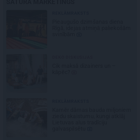
SATURA MĀRKETINGS
REKLĀMRAKSTS
Pieaugušo dzimšanas diena
Rīgā, idejas atmiņā paliekošām
svinībām
DEKO DISKUSIJAS
Cik maksā dizainers un –
kāpēc?
REKLĀMRAKSTS
Kamēr dāmas bauda miljoniem
ziedu skaistumu, kungi atklāj
Lietuvas alus tradīciju
galvaspilsētu