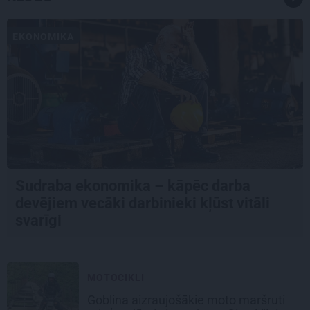
EKONOMIKA
Sudraba ekonomika – kāpēc darba
devējiem vecāki darbinieki kļūst vitāli
svarīgi
MOTOCIKLI
Goblina aizraujošākie moto maršruti