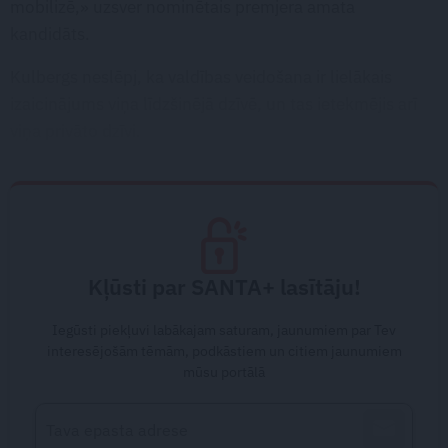
mobilizē,» uzsver nominētais premjera amata
kandidāts.
Kulbergs neslēpj, ka valdības veidošana ir lielākais
izaicinājums viņa līdzšinējā dzīvē, un tas ietekmējis arī
viņa privāto dzīvi.
Kļūsti par SANTA+ lasītāju!
Iegūsti piekļuvi labākajam saturam, jaunumiem par Tev
interesējošām tēmām, podkāstiem un citiem jaunumiem
mūsu portālā