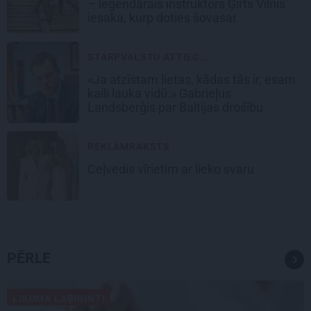
– leģendārais instruktors Ģirts Vilnis
iesaka, kurp doties šovasar
STARPVALSTU ATTIEC...
«Ja atzīstam lietas, kādas tās ir, esam
kaili lauka vidū.» Gabrieļus
Landsberģis par Baltijas drošību
REKLĀMRAKSTS
Ceļvedis vīrietim ar lieko svaru
PĒRLE
LIKUMA LABIRINTI