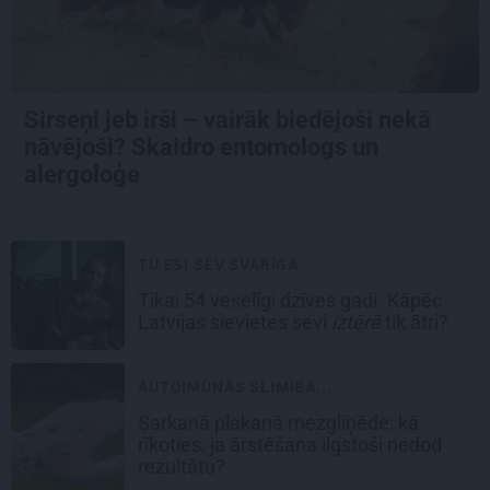
Sirseņi jeb irši – vairāk biedējoši nekā
nāvējoši? Skaidro entomologs un
alergoloģe
TU ESI SEV SVARĪGA
Tikai 54 veselīgi dzīves gadi. Kāpēc
Latvijas sievietes sevi
iztērē
tik ātri?
AUTOIMŪNĀS SLIMĪBA...
Sarkanā plakanā mezgliņēde: kā
rīkoties, ja ārstēšana ilgstoši nedod
rezultātu?