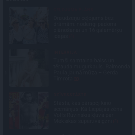
CEĻOJUMA PLĀNS
Draudzeņu ceļojums bez
drāmām: noderīgi padomi
plānošanai un 16 galamērķu
idejas
INTERVIJA
Tumši samtaina balss un
tērauda mugurkauls. Raimonda
la
Paula jaunā mūza – Gerda
Timrota
DZĪVESSTĀSTS
Stāsts, kas pārspēj kino
scenārijus: Kā Liepājas zēns
Volfs Ruvinskis kļuva par
Meksikas superzvaigzni