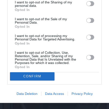
I want to opt-out of the Sharing of my
personal data.
Par ko latviešus šodien
FOTO: «Ja es šodien
Opted In
apskauž spāņi, itāļi un
varētu satikt šo mazo
vācieši? Viņi arī tagad
zēnu…» Dons pirms
I want to opt-out of the Sale of my
gribētu būt Latvijā
koncerta dalījies ļoti
Personal Data.
personiskā stāstā
Opted In
I want to opt-out of processing my
Personal Data for Targeted Advertising.
SLAVENĪBAS
Opted In
I want to opt-out of Collection, Use,
Retention, Sale, and/or Sharing of my
Personal Data that Is Unrelated with the
Purposes for which it was collected.
Opted In
CONFIRM
Data Deletion
Data Access
Privacy Policy