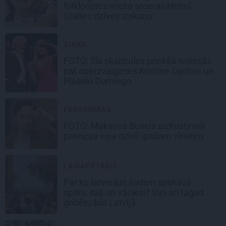
folkloristes meita atceras Helmī
Staltes dzīves izskaņu
ZIŅAS
FOTO: Šīs skaistules priekšā noliecās
pat operzvaigznes Kristīne Opolais un
Plasido Domingo
PERSONĪBAS
FOTO: Maksims Busels aizkustinoši
pateicas viņa dzīvē īpašam vīrietim
LAIKAPSTĀKĻI
Par ko latviešus šodien apskauž
spāņi, itāļi un vācieši? Viņi arī tagad
gribētu būt Latvijā