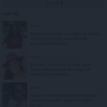
LASI VĒL
STILS
Repšes bijusī sieva pucējas kā jauna
meitene un atklāj sava lieliskā
auguma noslēpumu
ZIŅAS
Slavenā
Tutas lietu
aktrise Liene
Sebre atklāj vienkāršu veidu, kā
iedarbināt vielmaiņu
ZIŅAS
Aktierim Andrim Bērziņam miljonārs
uzdāvinājis auto. Tagad viņš grib
jaunu…