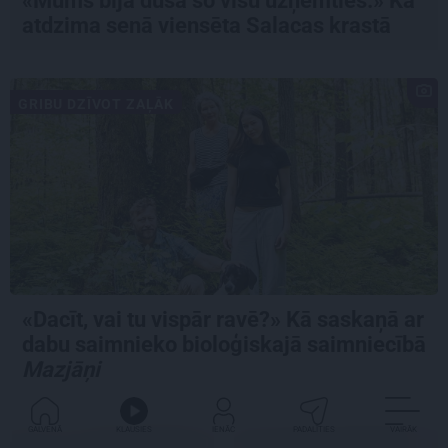
«Mums bija dūša šo visu uzņemties.» Kā
atdzima senā viensēta Salacas krastā
GRIBU DZĪVOT ZAĻĀK
«Dacīt, vai tu vispār ravē?» Kā saskaņā ar
dabu saimnieko bioloģiskajā saimniecībā
Mazjāņi
GALVENĀ
KLAUSIES
IENĀC
PADALĪTIES
VAIRĀK