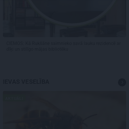
CIEMOS: Kā Rukšāne saimnieko savā lauku rezidencē ar
dīķi un stilīgo mājas bibliotēku
IEVAS VESELĪBA
AKTUĀLI