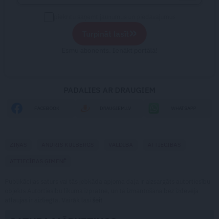
piekrītu saņemt jaunumus un piedāvājumus
»
Turpināt lasīt
Esmu abonents. Ienākt portālā!
PADALIES AR DRAUGIEM
FACEBOOK
DRAUGIEM.LV
WHATSAPP
ZIŅAS
ANDRIS KULBERGS
VALDĪBA
ATTIECĪBAS
ATTIECĪBAS ĢIMENĒ
Publikācijas saturs vai tās jebkāda apjoma daļa ir aizsargāts autortiesību
objekts Autortiesību likuma izpratnē, un tā izmantošana bez izdevēja
atļaujas ir aizliegta. Vairāk lasi
šeit