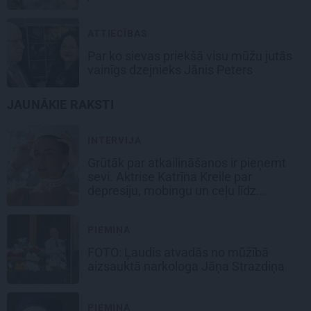
ATTIECĪBAS
Par ko sievas priekšā visu mūžu jutās
vainīgs dzejnieks Jānis Peters
JAUNĀKIE RAKSTI
INTERVIJA
Grūtāk par atkailināšanos ir pieņemt
sevi. Aktrise Katrīna Kreile par
depresiju, mobingu un ceļu līdz
lielajām lomām
PIEMIŅA
FOTO: Ļaudis atvadās no mūžībā
aizsauktā narkologa Jāņa Strazdiņa
PIEMIŅA