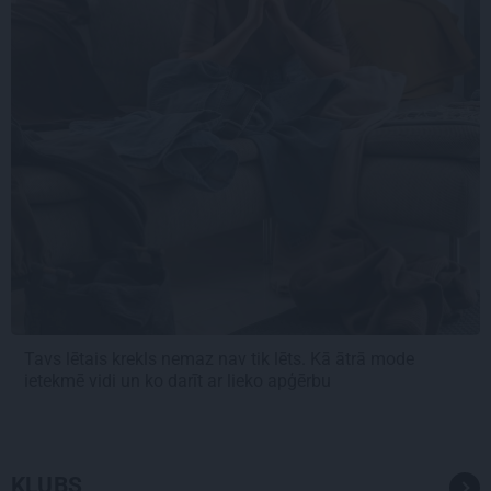
Tavs lētais krekls nemaz nav tik lēts. Kā ātrā mode
ietekmē vidi un ko darīt ar lieko apģērbu
KLUBS