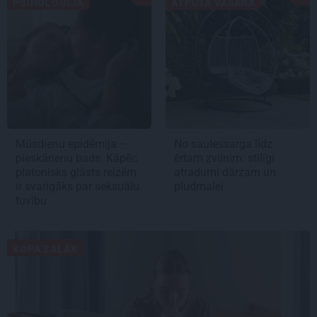
PSIHOLOĢIJA
ATPŪTA VASARĀ
Mūsdienu epidēmija –
No saulessarga līdz
pieskārienu bads. Kāpēc
ērtam zvilnim: stilīgi
platonisks glāsts reizēm
atradumi dārzam un
ir svarīgāks par seksuālu
pludmalei
tuvību
KOPĀ ZAĻĀK