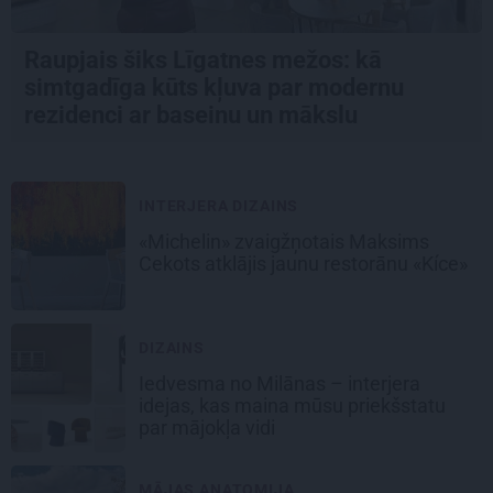
Raupjais šiks Līgatnes mežos: kā
simtgadīga kūts kļuva par modernu
rezidenci ar baseinu un mākslu
INTERJERA DIZAINS
«Michelin» zvaigžņotais Maksims
Cekots atklājis jaunu restorānu «Kíce»
DIZAINS
Iedvesma no Milānas – interjera
idejas, kas maina mūsu priekšstatu
par mājokļa vidi
MĀJAS ANATOMIJA