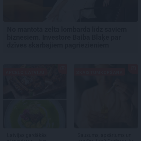
No mantotā zelta lombardā līdz saviem
biznesiem. Investore Baiba Blāķe par
dzīves skarbajiem pagriezieniem
APCEĻO LATVIJU
SKAISTUMKOPŠANA
Latvijas gardākās
Sausums, apsārtums un