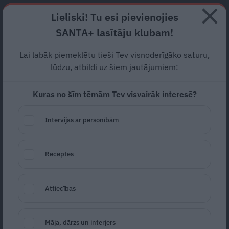
Abonē
Lieliski! Tu esi pievienojies
SANTA+ lasītāju klubam!
RECEPTES
NODERĪGI
JAUNĀKAIS
POPULĀRĀKAIS
Lai labāk piemeklētu tieši Tev visnoderīgāko saturu,
«Ārā vēl nedzen…» Kulberga
lūdzu, atbildi uz šiem jautājumiem:
sievai tagad jātiek galā ar
Kuras no šīm tēmām Tev visvairāk interesē?
pamatīgām likstām
Intervijas ar personībām
ZIŅAS
26.05.2026
Receptes
Edgars Orlovs
edgars.orlovs@santa.lv
Attiecības
Māja, dārzs un interjers