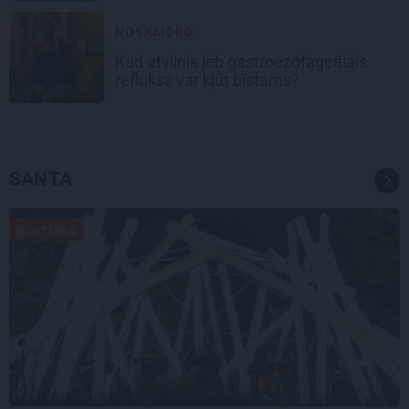
NOSKAIDRO
Kad atvilnis jeb gastroezofageālais
reflukss var kļūt bīstams?
SANTA
KULTŪRA