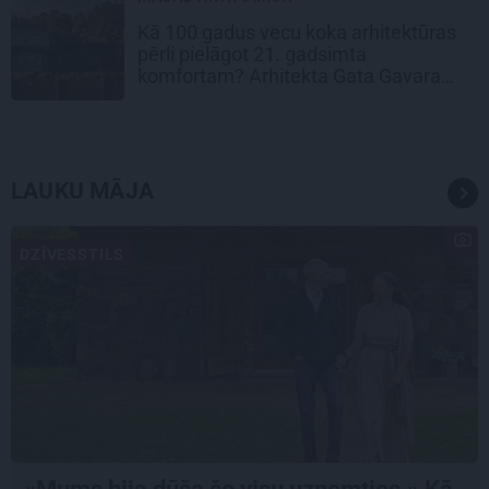
Kā 100 gadus vecu koka arhitektūras
pērli pielāgot 21. gadsimta
komfortam? Arhitekta Gata Gavara
pieredze
LAUKU MĀJA
DZĪVESSTILS