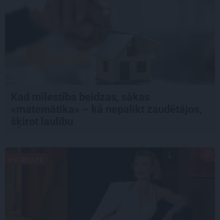
Kad mīlestība beidzas, sākas
«matemātika» – kā nepalikt zaudētājos,
šķirot laulību
PIEREDZE