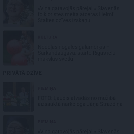
«Viņa gatavojās pārejai.» Slavenās
folkloristes meita atceras Helmī
Staltes dzīves izskaņu
KULTŪRA
Nedēļas nogales galamērķis –
Sarkandaugava: startē Rīgas ielu
mākslas svētki
PRIVĀTĀ DZĪVE
PIEMIŅA
FOTO: Ļaudis atvadās no mūžībā
aizsauktā narkologa Jāņa Strazdiņa
PIEMIŅA
«Viņa gatavojās pārejai.» Slavenās