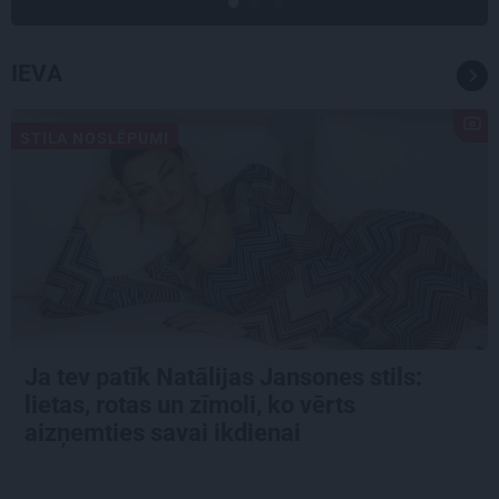
IEVA
STILA NOSLĒPUMI
Ja tev patīk Natālijas Jansones stils:
lietas, rotas un zīmoli, ko vērts
aizņemties savai ikdienai