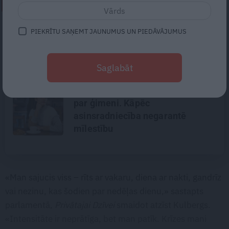
NEPALAID GARĀM!
«Te nav jāpļauj zāle un varam būt
PIEKRĪTU SAŅEMT JAUNUMUS UN PIEDĀVĀJUMUS
laiski.» Kā mākslinieki un
arhitekti Lauderi atjaunoja senu
Saglabāt
zvejniekmāju
Kad radi kļūst sveši, bet svešie –
par ģimeni. Kāpēc
asinsradniecība negarantē
mīlestību
«Man sajucis viss – rīts ar vakaru, diena ar nakti, gandrīz
vai nezinu, kas šodien par nedēļas dienu,» sastapts
parlamentā,
Privātajai Dzīvei
smaidot atzīst Kulbergs.
«Intensitāte ir neprātīga, bet man patīk. Krīzes mani