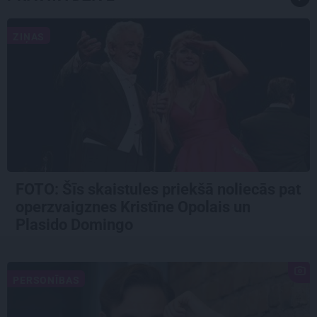
ZIŅAS
FOTO: Šīs skaistules priekšā noliecās pat
operzvaigznes Kristīne Opolais un
Plasido Domingo
PERSONĪBAS