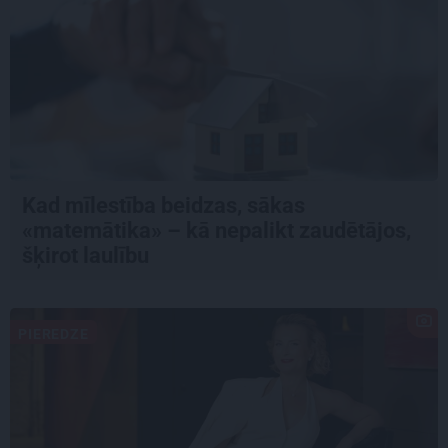
Kad mīlestība beidzas, sākas
«matemātika» – kā nepalikt zaudētājos,
šķirot laulību
PIEREDZE