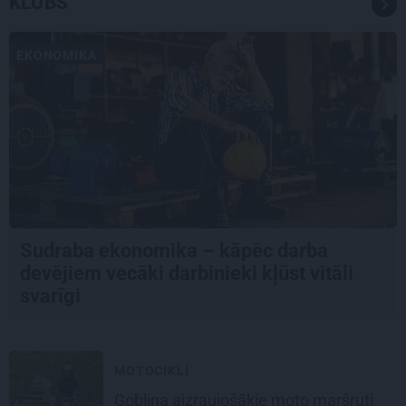
KLUBS
EKONOMIKA
Sudraba ekonomika – kāpēc darba
devējiem vecāki darbinieki kļūst vitāli
svarīgi
MOTOCIKLI
Goblina aizraujošākie moto maršruti