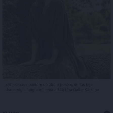
«Attiecības nocirtām no abām pusēm, un tas bija
drausmīgi sāpīgi,» intervijā atklāj Una Gulbe-Kārkliņa