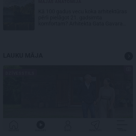
MĀJAS ANATOMIJA
Kā 100 gadus vecu koka arhitektūras
pērli pielāgot 21. gadsimta
komfortam? Arhitekta Gata Gavara
pieredze
LAUKU MĀJA
DZĪVESSTILS
GALVENĀ
KLAUSIES
IENĀC
PADALĪTIES
VAIRĀK