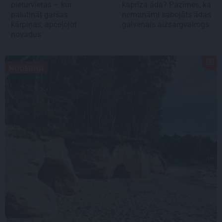
pieturvietas – kur
kaprīza āda? Pazīmes, ka
palutināt garšas
nemanāmi sabojāts ādas
kārpiņas, apceļojot
galvenais aizsargvairogs
novadus
NODERĪGI