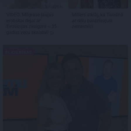
VIDEO: Mīlgrāve ļaujas
Millers atklāj, kā Taivānā
erotiskai dejai ar
ar dēlu pārdzīvojuši
Eirovīzijas zvaigzni – 35
zemestrīci
gadus vecu skaistuli
SLAVENĪBAS