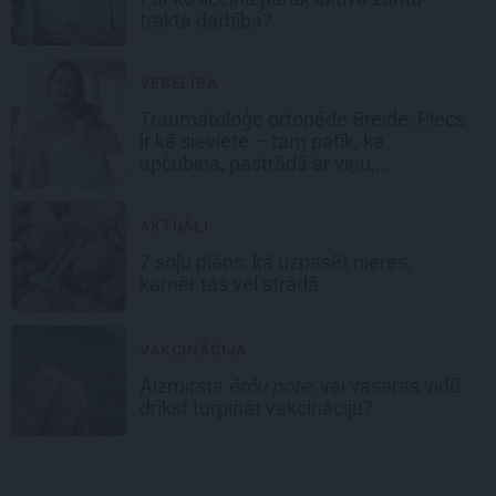
trakta darbība?
VESELĪBA
Traumatoloģe ortopēde Breide: Plecs
ir kā sieviete – tam patīk, ka
apčubina, pastrādā ar viņu,
padarbojas, pavingro
AKTUĀLI
7 soļu plāns: kā uzpasēt nieres,
kamēr tās vēl strādā
VAKCINĀCIJA
Aizmirsta
ērču pote
: vai vasaras vidū
drīkst turpināt vakcināciju?