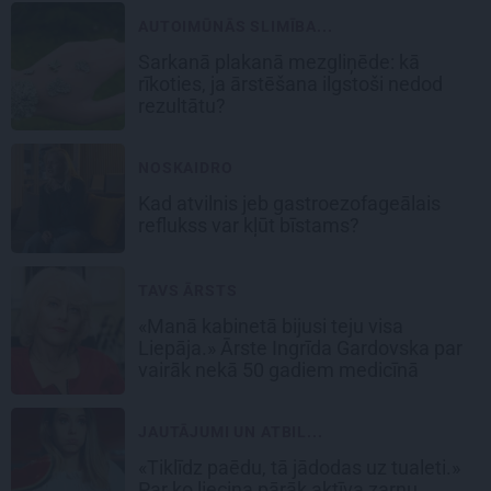
AUTOIMŪNĀS SLIMĪBA...
Sarkanā plakanā mezgliņēde: kā
rīkoties, ja ārstēšana ilgstoši nedod
rezultātu?
NOSKAIDRO
Kad atvilnis jeb gastroezofageālais
reflukss var kļūt bīstams?
TAVS ĀRSTS
«Manā kabinetā bijusi teju visa
Liepāja.» Ārste Ingrīda Gardovska par
vairāk nekā 50 gadiem medicīnā
JAUTĀJUMI UN ATBIL...
«Tiklīdz paēdu, tā jādodas uz tualeti.»
Par ko liecina pārāk aktīva zarnu