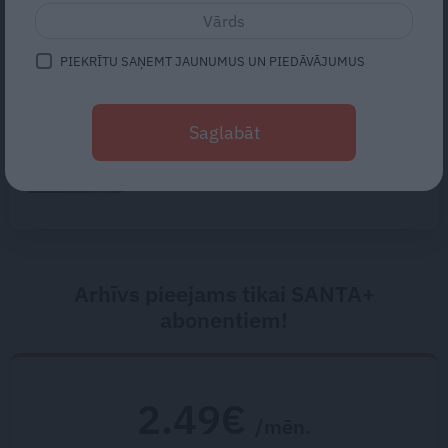
uzcelsim skatu torni!» Kā tapusi
Erzāmu ziedu paradīze
Aizkraukles pusē
PIEKRĪTU SAŅEMT JAUNUMUS UN PIEDĀVĀJUMUS
«Mums bija dūša šo visu
uzņemties.» Kā atdzima senā
Saglabāt
viensēta Salacas krastā
Arhīvs pieejams tikai SANTA+
abonentiem!
2.49€
/mēn.