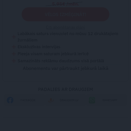
5.95€ /mēn.
VĒLOS IZMĒĢINĀT!
Citi abonēšanas plāni
Labākais saturs vienuviet no mūsu 12 drukātajiem
žurnāliem
Ekskluzīvas intervijas
Pieeja visam saturam jebkurā ierīcē
Samazināts reklāmu daudzums visā portālā
Abonementu var pārtraukt jebkurā laikā
PADALIES AR DRAUGIEM
FACEBOOK
DRAUGIEM.LV
WHATSAPP