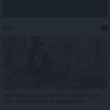
idejas
IEVA
VASARA
Nokavēju sapulci, atvēru nepareizo čatu
un… nonācu mežā ar priekšnieci!