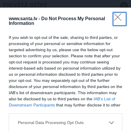
PRIVĀTĀ DZĪVE
www.santa.lv -
Do Not Process My Personal
ZIŅAS
Information
If you wish to opt-out of the sale, sharing to third parties, or
processing of your personal or sensitive information for
targeted advertising by us, please use the below opt-out
section to confirm your selection. Please note that after your
opt-out request is processed you may continue seeing
interest-based ads based on personal information utilized by
us or personal information disclosed to third parties prior to
your opt-out. You may separately opt-out of the further
Aktrise Lidija Pupure izglābj draudzeni
disclosure of your personal information by third parties on the
un nonāk pie skumjas atklāsmes
IAB’s list of downstream participants. This information may
also be disclosed by us to third parties on the
IAB’s List of
Downstream Participants
that may further disclose it to other
third parties.
ATTIECĪBAS
Personal Data Processing Opt Outs