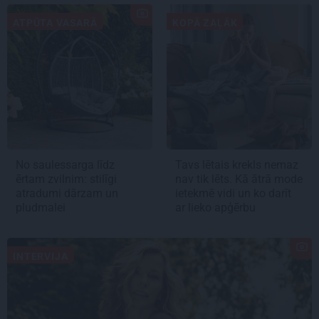
ATPŪTA VASARĀ
KOPĀ ZAĻĀK
No saulessarga līdz
Tavs lētais krekls nemaz
ērtam zvilnim: stilīgi
nav tik lēts. Kā ātrā mode
atradumi dārzam un
ietekmē vidi un ko darīt
pludmalei
ar lieko apģērbu
INTERVIJA