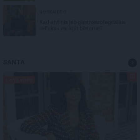
NOSKAIDRO
Kad atvilnis jeb gastroezofageālais
reflukss var kļūt bīstams?
SANTA
LIETU TOPS