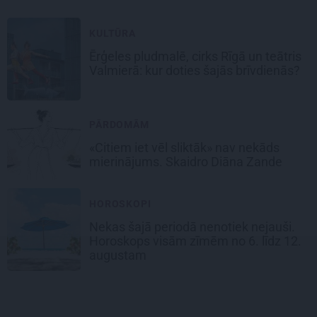
KULTŪRA
Ērģeles pludmalē, cirks Rīgā un teātris
Valmierā: kur doties šajās brīvdienās?
PĀRDOMĀM
«Citiem iet vēl sliktāk» nav nekāds
mierinājums. Skaidro Diāna Zande
HOROSKOPI
Nekas šajā periodā nenotiek nejauši.
Horoskops visām zīmēm no 6. līdz 12.
augustam