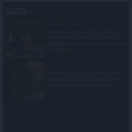
DZĪVESSTĀSTS
Stāsts, kas pārspēj kino
scenārijus: Kā Liepājas zēns
la
Volfs Ruvinskis kļuva par
Meksikas superzvaigzni
ATRADUMS
as
Virziens – jūra: Lauderu
ģimenes bezbēdīgi laiskā miera
osta Pūrciemā
CEĻOJUMA PLĀNS
Draudzeņu ceļojums bez
drāmām: noderīgi padomi
plānošanai un 16 galamērķu