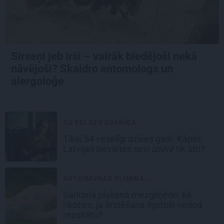
Sirseņi jeb irši – vairāk biedējoši nekā
nāvējoši? Skaidro entomologs un
alergoloģe
TU ESI SEV SVARĪGA
Tikai 54 veselīgi dzīves gadi. Kāpēc
Latvijas sievietes sevi
iztērē
tik ātri?
AUTOIMŪNĀS SLIMĪBA...
Sarkanā plakanā mezgliņēde: kā
rīkoties, ja ārstēšana ilgstoši nedod
rezultātu?