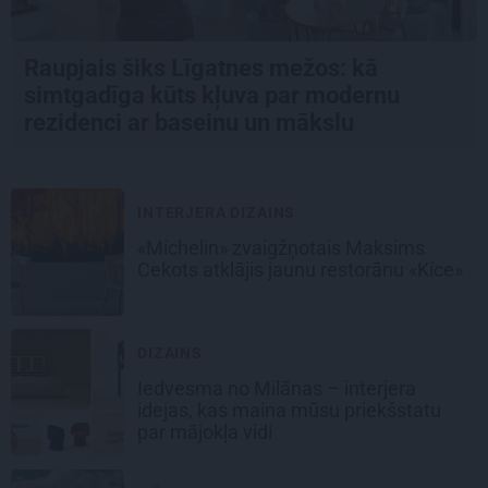
Raupjais šiks Līgatnes mežos: kā
simtgadīga kūts kļuva par modernu
rezidenci ar baseinu un mākslu
INTERJERA DIZAINS
«Michelin» zvaigžņotais Maksims
Cekots atklājis jaunu restorānu «Kíce»
DIZAINS
Iedvesma no Milānas – interjera
idejas, kas maina mūsu priekšstatu
par mājokļa vidi