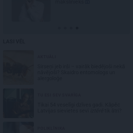
mākslinieks
LASI VĒL
AKTUĀLI
Sirseņi jeb irši – vairāk biedējoši nekā
nāvējoši? Skaidro entomologs un
alergoloģe
TU ESI SEV SVARĪGA
Tikai 54 veselīgi dzīves gadi. Kāpēc
Latvijas sievietes sevi
iztērē
tik ātri?
POLIKLĪNIKA