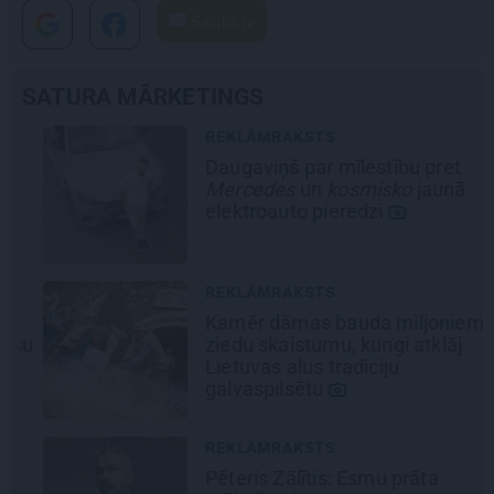
Santa.lv
SATURA MĀRKETINGS
REKLĀMRAKSTS
Daugaviņš par mīlestību pret
Mercedes
un
kosmisko
jaunā
elektroauto pieredzi
REKLĀMRAKSTS
Kamēr dāmas bauda miljoniem
šu
ziedu skaistumu, kungi atklāj
Lietuvas alus tradīciju
galvaspilsētu
REKLĀMRAKSTS
Pēteris Zālītis: Esmu prāta