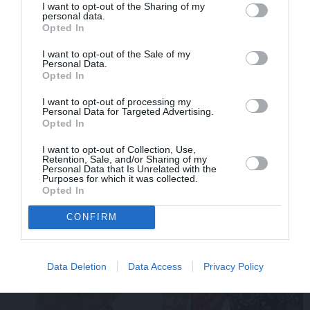
I want to opt-out of the Sharing of my
personal data.
Opted In
I want to opt-out of the Sale of my
Personal Data.
Opted In
I want to opt-out of processing my
Kopā nodzīvoja 52 gadus. Skaistais
Personal Data for Targeted Advertising.
Opted In
Čikāgas piecīša
Ilmāra Dzeņa un viņa
Silvijas stāsts
I want to opt-out of Collection, Use,
Retention, Sale, and/or Sharing of my
Personal Data that Is Unrelated with the
Purposes for which it was collected.
Opted In
DEJA
ZIŅAS
CONFIRM
Data Deletion
Data Access
Privacy Policy