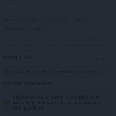
izdevniecība .
MODERNĀ MEDICĪNA
TEHNOLOĢIJAS
LŪZUMS
MODERNĀS TEHNOLOĢIJAS
Publikācijas saturs vai tās jebkāda apjoma daļa ir aizsargāts autortiesību
objekts Autortiesību likuma izpratnē, un tā izmantošana bez izdevēja
atļaujas ir aizliegta. Vairāk lasi
šeit
0 KOMENTĀRI
JAUNĀKIE
Šobrīd komentāru nav. Tavs viedoklis būs pirmais!
PIEVIENOT KOMENTĀRU
Lai pievienotu komentāru autorizējies ar
Santa.lv profilu vai kādu no šiem sociālo
tīklu profiliem.