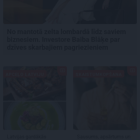
No mantotā zelta lombardā līdz saviem
biznesiem. Investore Baiba Blāķe par
dzīves skarbajiem pagriezieniem
APCEĻO LATVIJU
SKAISTUMKOPŠANA
Latvijas gardākās
Sausums, apsārtums un