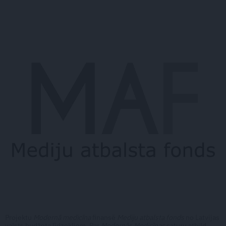
Projektu
Modernā medicīna
finansē
Mediju atbalsta fonds
no Latvijas
valsts budžeta līdzekļiem. Par
Modernās Medicīnas
saturu atbild