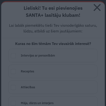
Abonē
Lieliski! Tu esi pievienojies
SANTA+ lasītāju klubam!
RECEPTES
NODERĪGI
JAUNĀKAIS
POPULĀRĀKAIS
Lai labāk piemeklētu tieši Tev visnoderīgāko saturu,
Kas tas īsti ir –
3D ģipsis?
lūdzu, atbildi uz šiem jautājumiem:
Kuras no šīm tēmām Tev visvairāk interesē?
MODERNĀ MEDICĪNA
05.05.2021
Intervijas ar personībām
Indra Ozoliņa
Receptes
Attiecības
Māja, dārzs un interjers