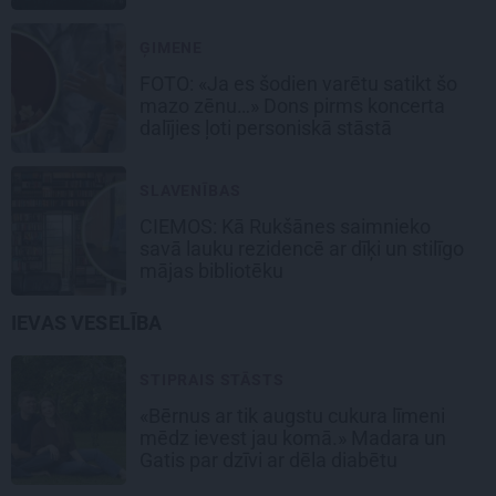
ĢIMENE
FOTO: «Ja es šodien varētu satikt šo
mazo zēnu…» Dons pirms koncerta
dalījies ļoti personiskā stāstā
SLAVENĪBAS
CIEMOS: Kā Rukšānes saimnieko
savā lauku rezidencē ar dīķi un stilīgo
mājas bibliotēku
IEVAS VESELĪBA
STIPRAIS STĀSTS
«Bērnus ar tik augstu cukura līmeni
mēdz ievest jau komā.» Madara un
Gatis par dzīvi ar dēla diabētu