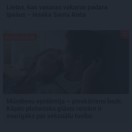
Lietas, kas vasaras vakarus padara
īpašus – iesaka Santa Anča
PSIHOLOĢIJA
Mūsdienu epidēmija – pieskārienu bads.
Kāpēc platonisks glāsts reizēm ir
svarīgāks par seksuālu tuvību