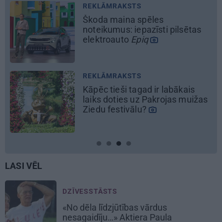
LASI VĒL
DZĪVESSTĀSTS
«No dēla līdzjūtības vārdus
nesagaidīju…» Aktiera Paula