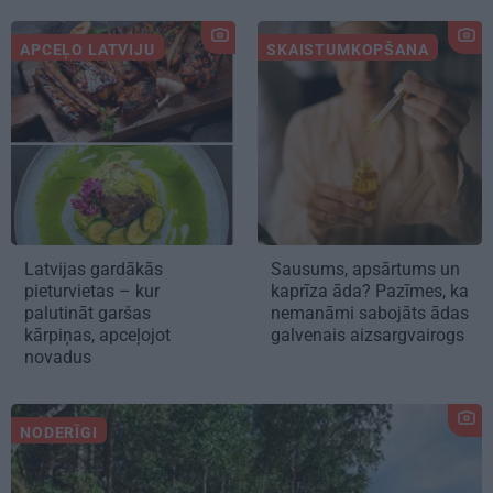
APCEĻO LATVIJU
SKAISTUMKOPŠANA
Latvijas gardākās
Sausums, apsārtums un
pieturvietas – kur
kaprīza āda? Pazīmes, ka
palutināt garšas
nemanāmi sabojāts ādas
kārpiņas, apceļojot
galvenais aizsargvairogs
novadus
NODERĪGI