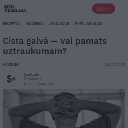
Abonē
RECEPTES
NODERĪGI
JAUNĀKAIS
POPULĀRĀKAIS
Cista galvā
— vai pamats
uztraukumam?
VESELĪBA
05.02.2023
Santa.lv
Redakcija
portals@santa.lv