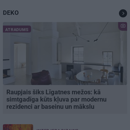
DEKO
ATRADUMS
Raupjais šiks Līgatnes mežos: kā
simtgadīga kūts kļuva par modernu
rezidenci ar baseinu un mākslu