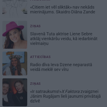
«Citiem iet vēl sliktāk» nav nekāds
mierinājums. Skaidro Diāna Zande
ZIŅAS
Slavenā Tuta aktrise Liene Sebre
atklāj vienkāršu veidu, kā iedarbināt
vielmaiņu
ATTIECĪBAS
Radio dīva Ieva Dzene neparastā
veidā meklē sev vīru
ZIŅAS
«Ir satraukums!»
X Faktora
zvaigznei
Jānim Rugājam lieli jaunumi privātajā
dzīvē