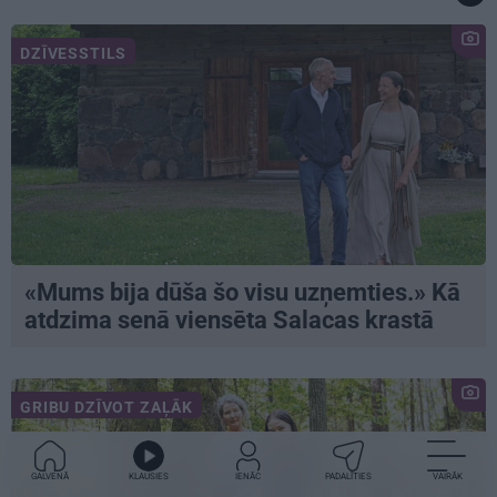
DZĪVESSTILS
«Mums bija dūša šo visu uzņemties.» Kā
atdzima senā viensēta Salacas krastā
GRIBU DZĪVOT ZAĻĀK
GALVENĀ
KLAUSIES
IENĀC
PADALĪTIES
VAIRĀK