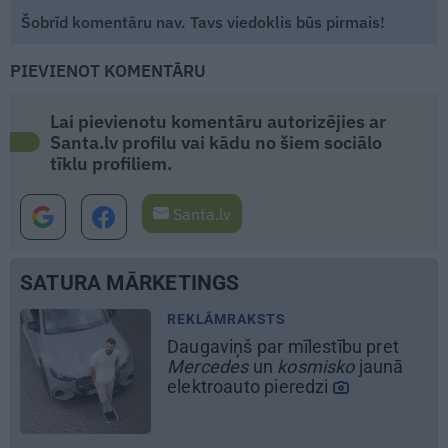
Šobrīd komentāru nav. Tavs viedoklis būs pirmais!
PIEVIENOT KOMENTĀRU
Lai pievienotu komentāru autorizējies ar
Santa.lv profilu vai kādu no šiem sociālo
tīklu profiliem.
Santa.lv
SATURA MĀRKETINGS
MĀJA
Līga un Ēriks būvē savu sapņu
māju: Brīdis, kad būvobjektā
ienāk māju izjūta