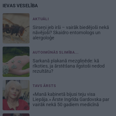
IEVAS VESELĪBA
AKTUĀLI
Sirseņi jeb irši – vairāk biedējoši nekā
nāvējoši? Skaidro entomologs un
alergoloģe
AUTOIMŪNĀS SLIMĪBA...
Sarkanā plakanā mezgliņēde: kā
rīkoties, ja ārstēšana ilgstoši nedod
rezultātu?
TAVS ĀRSTS
«Manā kabinetā bijusi teju visa
Liepāja.» Ārste Ingrīda Gardovska par
vairāk nekā 50 gadiem medicīnā