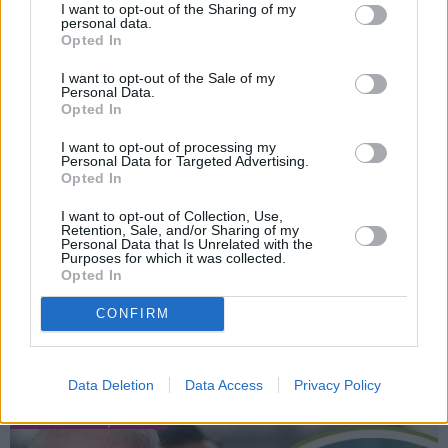
I want to opt-out of the Sharing of my
personal data.
Opted In
VIEDOKLIS
SPORTS
I want to opt-out of the Sale of my
Personal Data.
Opted In
I want to opt-out of processing my
Personal Data for Targeted Advertising.
Opted In
I want to opt-out of Collection, Use,
Retention, Sale, and/or Sharing of my
Personal Data that Is Unrelated with the
Purposes for which it was collected.
Darbs no mājām –
«Ir laiks likt punktu…»
Opted In
aizliegt vai turpināt?
Basketbolists Dāvis
Karstus viedokļus pauž
Bertāns pieņēmis smagu
CONFIRM
Ķestere, Rasnačs un
lēmumu un dod solījumu
daudzi citi
saviem biedriem
Data Deletion
Data Access
Privacy Policy
KARALISKĀ ĢIMENE