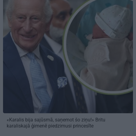
«Karalis bija sajūsmā, saņemot šo ziņu!» Britu
karaliskajā ģimenē piedzimusi princesīte