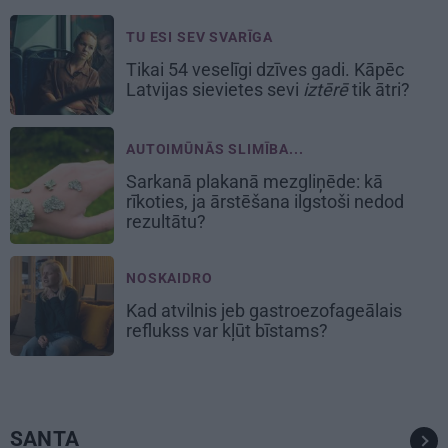
TU ESI SEV SVARĪGA
Tikai 54 veselīgi dzīves gadi. Kāpēc
Latvijas sievietes sevi
iztērē
tik ātri?
AUTOIMŪNĀS SLIMĪBA...
Sarkanā plakanā mezgliņēde: kā
rīkoties, ja ārstēšana ilgstoši nedod
rezultātu?
NOSKAIDRO
Kad atvilnis jeb gastroezofageālais
reflukss var kļūt bīstams?
SANTA