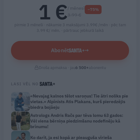
1 €
/ mēnesī
−75%
3.99 €
pirmie 3 mēneši · nākamie 3 maksājumi 3.99€ /mēn · pēc tam
3.99 €/ mēn. ·
pārtrauc jebkurā laikā
Abonēt
→
Droša apmaksa · jau
6 500
+
abonentu
LASI VĒL NO
«Nevajag kalnos tēlot varoņus! Tie ātri noliks pie
vietas.» Alpīnists Atis Plakans, kurš pieredzējis
biedra bojāeju
Astrologs Andris Račs par tēva lomu 63 gados:
Vēl viena bērniņa piedzimšanu nodefinēju kā
brīnumu!
Ko darīt, ja esi kopā ar pieauguša vīrieša