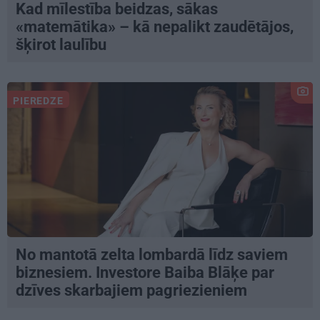
Kad mīlestība beidzas, sākas
«matemātika» – kā nepalikt zaudētājos,
šķirot laulību
PIEREDZE
No mantotā zelta lombardā līdz saviem
biznesiem. Investore Baiba Blāķe par
dzīves skarbajiem pagriezieniem