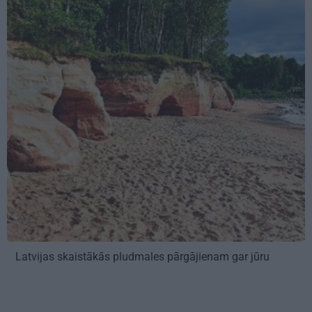
Latvijas skaistākās pludmales pārgājienam gar jūru