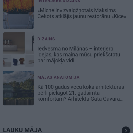
INTERJERA DIZAINS
«Michelin» zvaigžņotais Maksims
Cekots atklājis jaunu restorānu «Kíce»
DIZAINS
Iedvesma no Milānas – interjera
idejas, kas maina mūsu priekšstatu
par mājokļa vidi
MĀJAS ANATOMIJA
Kā 100 gadus vecu koka arhitektūras
pērli pielāgot 21. gadsimta
komfortam? Arhitekta Gata Gavara
pieredze
LAUKU MĀJA