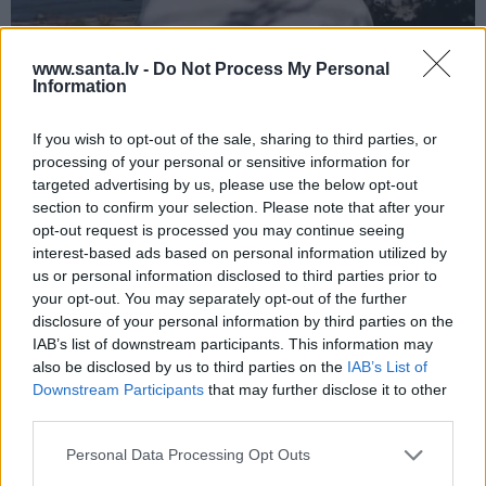
Aktierim Andrim Bērziņam miljonārs
www.santa.lv -
Do Not Process My Personal
Information
uzdāvinājis auto. Tagad viņš grib jaunu…
If you wish to opt-out of the sale, sharing to third parties, or
processing of your personal or sensitive information for
PERSONĪBAS
targeted advertising by us, please use the below opt-out
section to confirm your selection. Please note that after your
opt-out request is processed you may continue seeing
interest-based ads based on personal information utilized by
us or personal information disclosed to third parties prior to
your opt-out. You may separately opt-out of the further
disclosure of your personal information by third parties on the
IAB’s list of downstream participants. This information may
also be disclosed by us to third parties on the
IAB’s List of
Downstream Participants
that may further disclose it to other
Džilindžera mīļoto Lindu Kalniņu
third parties.
piemeklējušas savādas sajūtas. Viņa
Personal Data Processing Opt Outs
atklāj iemeslu