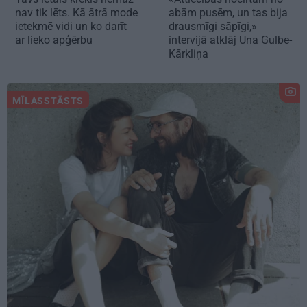
nav tik lēts. Kā ātrā mode
abām pusēm, un tas bija
ietekmē vidi un ko darīt
drausmīgi sāpīgi,»
ar lieko apģērbu
intervijā atklāj Una Gulbe-
Kārkliņa
MĪLASSTĀSTS