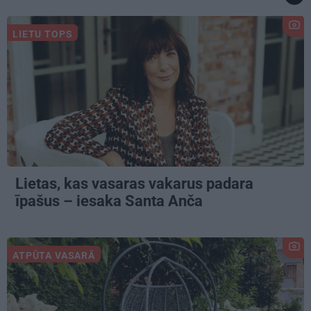
LIETU TOPS
Lietas, kas vasaras vakarus padara
īpašus – iesaka Santa Anča
ATPŪTA VASARĀ