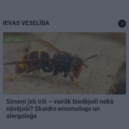
IEVAS VESELĪBA
AKTUĀLI
Sirseņi jeb irši – vairāk biedējoši nekā
nāvējoši? Skaidro entomologs un
alergoloģe