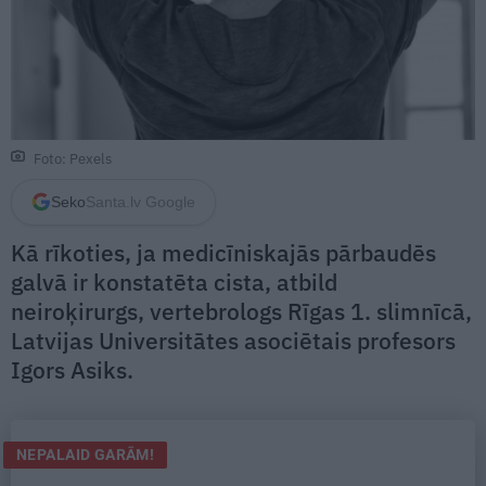
Foto: Pexels
Seko
Santa.lv Google
Kā rīkoties, ja medicīniskajās pārbaudēs
galvā ir konstatēta cista, atbild
neiroķirurgs, vertebrologs Rīgas 1. slimnīcā,
Latvijas Universitātes asociētais profesors
Igors Asiks.
NEPALAID GARĀM!