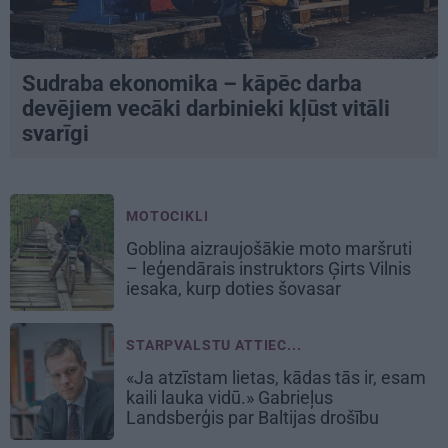
Sudraba ekonomika – kāpēc darba
devējiem vecāki darbinieki kļūst vitāli
svarīgi
MOTOCIKLI
Goblina aizraujošākie moto maršruti
– leģendārais instruktors Ģirts Vilnis
iesaka, kurp doties šovasar
STARPVALSTU ATTIEC...
«Ja atzīstam lietas, kādas tās ir, esam
kaili lauka vidū.» Gabrieļus
Landsberģis par Baltijas drošību