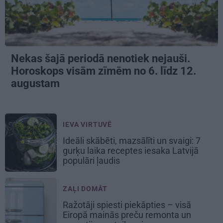
Nekas šajā periodā nenotiek nejauši.
Horoskops visām zīmēm no 6. līdz 12.
augustam
IEVA VIRTUVĒ
Ideāli skābēti, mazsālīti un svaigi: 7
gurķu laika receptes iesaka Latvijā
populāri ļaudis
ZAĻI DOMĀT
Ražotāji spiesti piekāpties – visā
Eiropā mainās preču remonta un