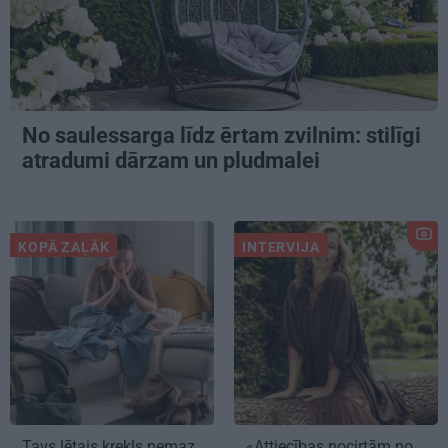
No saulessarga līdz ērtam zvilnim: stilīgi
atradumi dārzam un pludmalei
KOPĀ ZAĻĀK
INTERVIJA
Tavs lētais krekls nemaz
«Attiecības nocirtām no