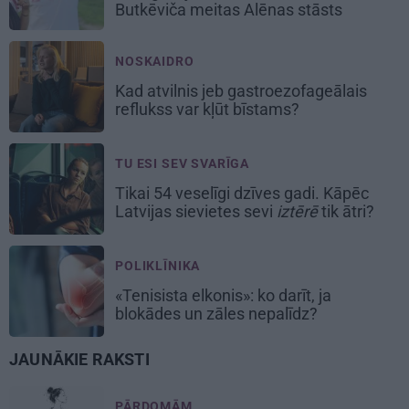
Butkēviča meitas Alēnas stāsts
NOSKAIDRO
Kad atvilnis jeb gastroezofageālais
reflukss var kļūt bīstams?
TU ESI SEV SVARĪGA
Tikai 54 veselīgi dzīves gadi. Kāpēc
Latvijas sievietes sevi
iztērē
tik ātri?
POLIKLĪNIKA
«Tenisista elkonis»: ko darīt, ja
blokādes un zāles nepalīdz?
JAUNĀKIE RAKSTI
PĀRDOMĀM