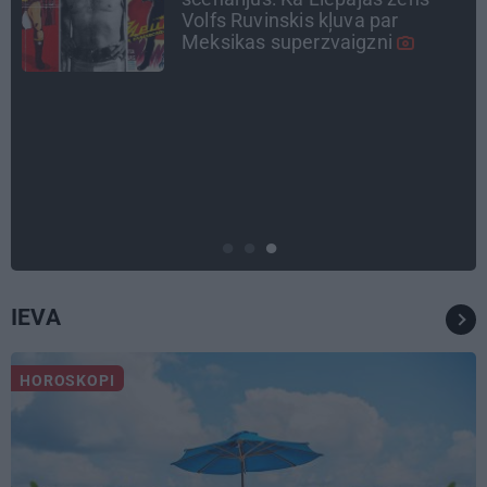
Gardovska par vairāk nekā 50
gadiem medicīnā
INTERVIJA
«Nevajag kalnos tēlot varoņus!
Tie ātri noliks pie vietas.»
Alpīnists Atis Plakans, kurš
pieredzējis biedra bojāeju
IEVA
HOROSKOPI