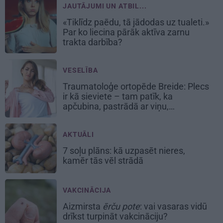
JAUTĀJUMI UN ATBIL...
«Tiklīdz paēdu, tā jādodas uz tualeti.»
Par ko liecina pārāk aktīva zarnu
trakta darbība?
VESELĪBA
Traumatoloģe ortopēde Breide: Plecs
ir kā sieviete – tam patīk, ka
apčubina, pastrādā ar viņu,
padarbojas, pavingro
AKTUĀLI
7 soļu plāns: kā uzpasēt nieres,
kamēr tās vēl strādā
VAKCINĀCIJA
Aizmirsta
ērču pote
: vai vasaras vidū
drīkst turpināt vakcināciju?