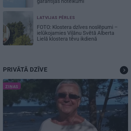
garantijas noteikumi
LATVIJAS PĒRLES
FOTO: Klostera dzīves noslēpumi –
ielūkojamies Viļānu Svētā Alberta
Lielā klostera tēvu ikdienā
PRIVĀTĀ DZĪVE
ZIŅAS