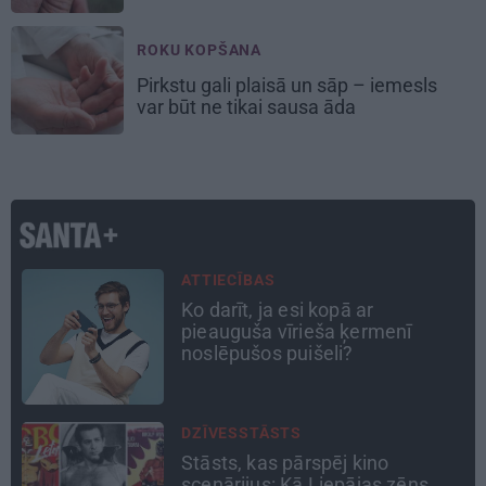
ROKU KOPŠANA
Pirkstu gali plaisā un sāp – iemesls
var būt ne tikai sausa āda
PSIHOLOĢIJA
Mūsdienu epidēmija –
pieskārienu bads. Kāpēc
platonisks glāsts reizēm ir
svarīgāks par seksuālu tuvību
TAVS ĀRSTS
«Manā kabinetā bijusi teju visa
Liepāja.» Ārste Ingrīda