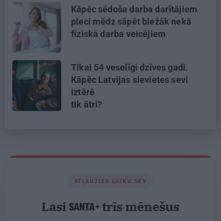
Kāpēc sēdoša darba darītājiem
pleci mēdz sāpēt biežāk nekā
fiziskā darba veicējiem
Tikai 54 veselīgi dzīves gadi.
Kāpēc Latvijas sievietes sevi
iztērē
tik ātri?
ATĻAUJIES LAIKU SEV
Lasi
trīs mēnešus