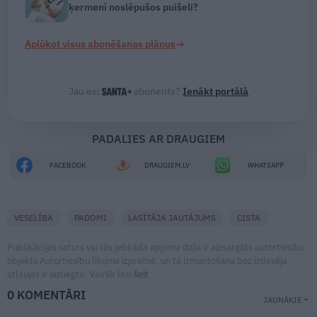
ķermenī noslēpušos puišeli?
→
Aplūkot visus abonēšanas plānus
Jau esi
abonents?
Ienākt portālā
PADALIES AR DRAUGIEM
FACEBOOK
DRAUGIEM.LV
WHATSAPP
VESELĪBA
PADOMI
LASĪTĀJA JAUTĀJUMS
CISTA
Publikācijas saturs vai tās jebkāda apjoma daļa ir aizsargāts autortiesību
objekts Autortiesību likuma izpratnē, un tā izmantošana bez izdevēja
atļaujas ir aizliegta. Vairāk lasi
šeit
0 KOMENTĀRI
JAUNĀKIE