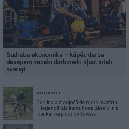
Sudraba ekonomika – kāpēc darba
devējiem vecāki darbinieki kļūst vitāli
svarīgi
MOTOCIKLI
Goblina aizraujošākie moto maršruti
– leģendārais instruktors Ģirts Vilnis
iesaka, kurp doties šovasar