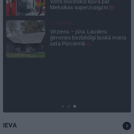
Alpīnists Atis Plakans, kurš
pieredzējis biedra bojāeju
CEĻOJUMA PLĀNS
Draudzeņu ceļojums bez
a
drāmām: noderīgi padomi
plānošanai un 16 galamērķu
idejas
ATTIECĪBAS
Ko darīt, ja esi kopā ar
pieauguša vīrieša ķermenī
noslēpušos puišeli?
IEVA