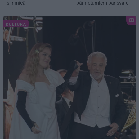
slimnīcā
pārmetumiem par svaru
KULTŪRA