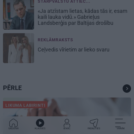
STARPVALSTU ATTIEC...
«Ja atzīstam lietas, kādas tās ir, esam
kaili lauka vidū.» Gabrieļus
Landsberģis par Baltijas drošību
REKLĀMRAKSTS
Ceļvedis vīrietim ar lieko svaru
PĒRLE
LIKUMA LABIRINTI
GALVENĀ
KLAUSIES
IENĀC
PADALĪTIES
VAIRĀK