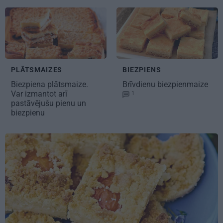
BIEZPIENS
PLĀTSMAIZES
Brīvdienu
biezpienmaize
Biezpiena
plātsmaize
.
Var izmantot arī
1
pastāvējušu pienu un
biezpienu