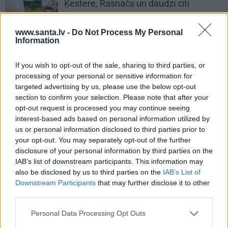
Ķestere, Rasnačs un daudzi citi
www.santa.lv -
Do Not Process My Personal
SPORTS
Information
«Ir laiks likt punktu…» Basketbolists
Dāvis Bertāns pieņēmis smagu
If you wish to opt-out of the sale, sharing to third parties, or
lēmumu un dod solījumu saviem
processing of your personal or sensitive information for
biedriem
targeted advertising by us, please use the below opt-out
IEVAS RECEPTES
section to confirm your selection. Please note that after your
opt-out request is processed you may continue seeing
interest-based ads based on personal information utilized by
DESERTI
us or personal information disclosed to third parties prior to
Dundagas
krēms ar ogu ķīseli
–
your opt-out. You may separately opt-out of the further
uzņēmējas Vijas Kilblokas recepte
disclosure of your personal information by third parties on the
IAB’s list of downstream participants. This information may
also be disclosed by us to third parties on the
IAB’s List of
GURĶU LAIKS
Downstream Participants
that may further disclose it to other
Marinēti gurķi bez karsēšanas –
third parties.
modes dizainera Dāvida recepte
Personal Data Processing Opt Outs