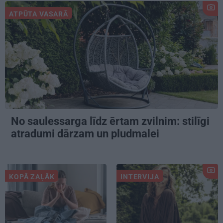
ATPŪTA VASARĀ
No saulessarga līdz ērtam zvilnim: stilīgi
atradumi dārzam un pludmalei
KOPĀ ZAĻĀK
INTERVIJA