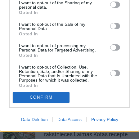
I want to opt-out of the Sharing of my
KONSERVĒŠANA
personal data.
Opted In
Ķirštomātiņi
želejā. Žaklīnas
Cinovskas gadiem pārbaudītā
I want to opt-out of the Sale of my
recepte!
Personal Data.
Opted In
GURĶU LAIKS
I want to opt-out of processing my
Personal Data for Targeted Advertising.
Paaudzēs pārbaudīti skābētie gurķi
Opted In
I want to opt-out of Collection, Use,
Retention, Sale, and/or Sharing of my
Personal Data that Is Unrelated with the
RECEPTES
Purposes for which it was collected.
Opted In
Svaigu gurķu salāti pikantā versijā ar
sezamu – iesaka modes mākslinieks
CONFIRM
un dārznieks Dāvids
GURĶU LAIKS
Data Deletion
Data Access
Privacy Policy
Svaiga un spirdzinoša gurķu mērcīte
– rakstnieces Laimas Kotas recepte