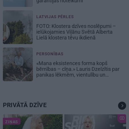
garantijas noteikumi
LATVIJAS PĒRLES
FOTO: Klostera dzīves noslēpumi –
ielūkojamies Viļānu Svētā Alberta
Lielā klostera tēvu ikdienā
PERSONĪBAS
«Mana eksistences forma kopš
bērnības – cīņa.» Lauris Dzelzītis par
panikas lēkmēm, vientulību un
atgriešanos teātrī
PRIVĀTĀ DZĪVE
ZIŅAS