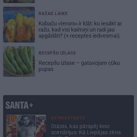
RAŽAS LAIKS
Kabaču «terors» ir klāt: ko iesākt ar
ražu, kad visi kaimiņi un radi jau
apgādāti? (+ receptes iedvesmai)
RECEPŠU IZLASE
Recepšu izlase –
gatavojam cūku
pupas
INTERVIJA
«Nevajag kalnos tēlot varoņus!
Tie ātri noliks pie vietas.»