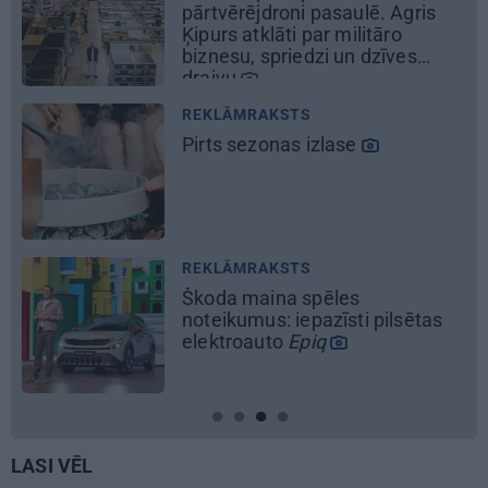
Rīgā, idejas atmiņā paliekošām
svinībām
LASI VĒL