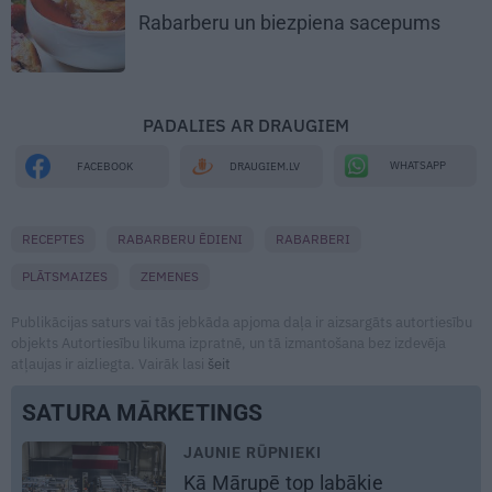
Rabarberu un biezpiena sacepums
PADALIES AR DRAUGIEM
WHATSAPP
FACEBOOK
DRAUGIEM.LV
RECEPTES
RABARBERU ĒDIENI
RABARBERI
PLĀTSMAIZES
ZEMENES
Publikācijas saturs vai tās jebkāda apjoma daļa ir aizsargāts autortiesību
objekts Autortiesību likuma izpratnē, un tā izmantošana bez izdevēja
atļaujas ir aizliegta. Vairāk lasi
šeit
SATURA MĀRKETINGS
REKLĀMRAKSTS
Pieaugušo dzimšanas diena