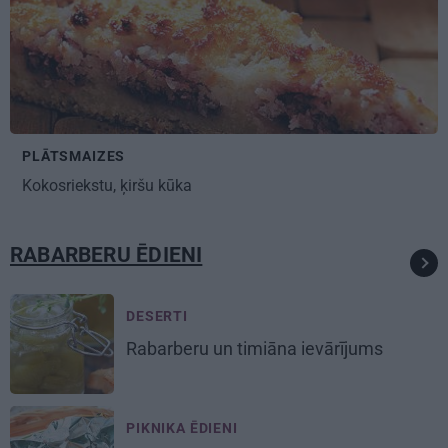
PLĀTSMAIZES
Kokosriekstu, ķiršu kūka
RABARBERU ĒDIENI
DESERTI
Rabarberu un timiāna ievārījums
PIKNIKA ĒDIENI