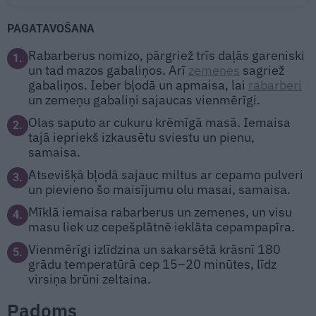
PAGATAVOŠANA
Rabarberus nomizo, pārgriež trīs daļās gareniski
1.
un tad mazos gabaliņos. Arī
zemenes
sagriež
gabaliņos. Ieber bļodā un apmaisa, lai
rabarberi
un zemeņu gabaliņi sajaucas vienmērīgi.
Olas saputo ar cukuru krēmīgā masā. Iemaisa
2.
tajā iepriekš izkausētu sviestu un pienu,
samaisa.
Atsevišķā bļodā sajauc miltus ar cepamo pulveri
3.
un pievieno šo maisījumu olu masai, samaisa.
Mīklā iemaisa rabarberus un zemenes, un visu
4.
masu liek uz cepešplātnē ieklāta cepampapīra.
Vienmērīgi izlīdzina un sakarsētā krāsnī 180
5.
grādu temperatūrā cep 15–20 minūtes, līdz
virsiņa brūni zeltaina.
Padoms