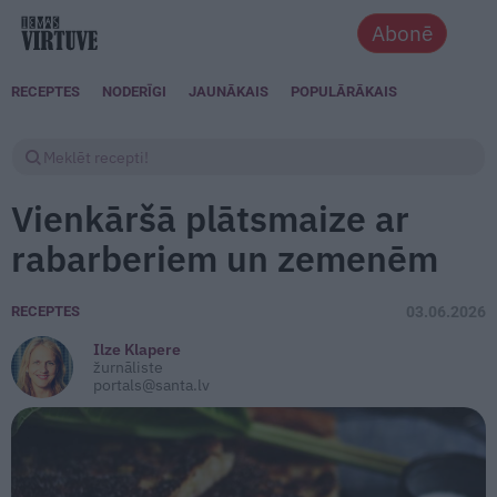
Abonē
RECEPTES
NODERĪGI
JAUNĀKAIS
POPULĀRĀKAIS
Vienkāršā plātsmaize ar
rabarberiem un zemenēm
RECEPTES
03.06.2026
Ilze Klapere
žurnāliste
portals@santa.lv