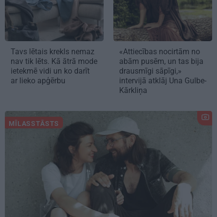
Tavs lētais krekls nemaz
«Attiecības nocirtām no
nav tik lēts. Kā ātrā mode
abām pusēm, un tas bija
ietekmē vidi un ko darīt
drausmīgi sāpīgi,»
ar lieko apģērbu
intervijā atklāj Una Gulbe-
Kārkliņa
MĪLASSTĀSTS