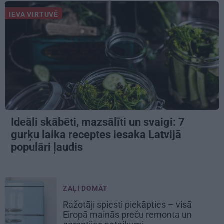
IEVA VIRTUVĒ
Ideāli skābēti, mazsālīti un svaigi: 7
gurķu laika receptes iesaka Latvijā
populāri ļaudis
ZAĻI DOMĀT
Ražotāji spiesti piekāpties – visā
Eiropā mainās preču remonta un