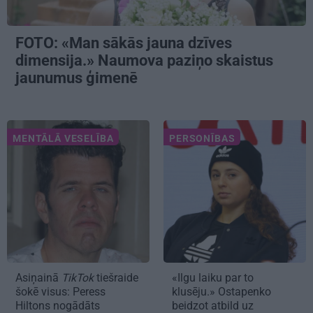
FOTO: «Man sākās jauna dzīves
dimensija.» Naumova paziņo skaistus
jaunumus ģimenē
MENTĀLĀ VESELĪBA
PERSONĪBAS
Asiņainā
TikTok
tiešraide
«Ilgu laiku par to
šokē visus: Peress
klusēju.» Ostapenko
Hiltons nogādāts
beidzot atbild uz