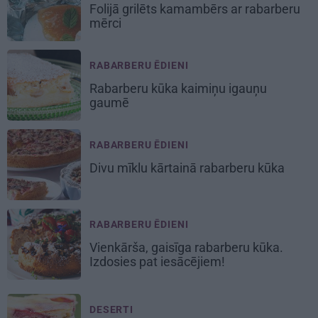
Folijā grilēts kamambērs ar rabarberu
mērci
RABARBERU ĒDIENI
Rabarberu kūka
kaimiņu igauņu
gaumē
RABARBERU ĒDIENI
Divu mīklu kārtainā
rabarberu kūka
RABARBERU ĒDIENI
Vienkārša, gaisīga
rabarberu kūka
.
Izdosies pat iesācējiem!
DESERTI