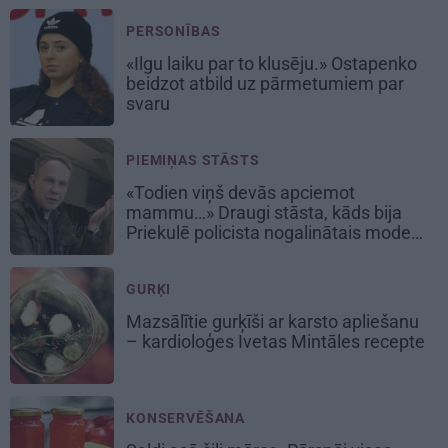
PERSONĪBAS
«Ilgu laiku par to klusēju.» Ostapenko
beidzot atbild uz pārmetumiem par
svaru
PIEMIŅAS STĀSTS
«Todien viņš devās apciemot
mammu…» Draugi stāsta, kāds bija
Priekulē policista nogalinātais modes
mākslinieks
GURĶI
Mazsālītie gurķīši ar karsto apliešanu
– kardioloģes Ivetas Mintāles recepte
KONSERVĒŠANA