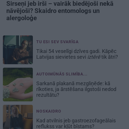
Sirseņi jeb irši – vairāk biedējoši nekā
nāvējoši? Skaidro entomologs un
alergoloģe
TU ESI SEV SVARĪGA
Tikai 54 veselīgi dzīves gadi. Kāpēc
Latvijas sievietes sevi
iztērē
tik ātri?
AUTOIMŪNĀS SLIMĪBA...
Sarkanā plakanā mezgliņēde: kā
rīkoties, ja ārstēšana ilgstoši nedod
rezultātu?
NOSKAIDRO
Kad atvilnis jeb gastroezofageālais
reflukss var kļūt bīstams?