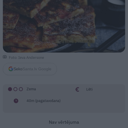
Foto: Ieva Andersone
Seko
Santa.lv Google
Zema
Lēti
40m (pagatavošana)
Nav vērtējuma