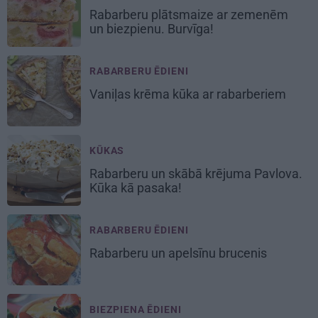
Rabarberu plātsmaize
ar zemenēm
un biezpienu. Burvīga!
RABARBERU ĒDIENI
Vaniļas krēma
kūka ar rabarberiem
KŪKAS
Rabarberu
un skābā krējuma Pavlova.
Kūka kā pasaka!
RABARBERU ĒDIENI
Rabarberu un apelsīnu brucenis
BIEZPIENA ĒDIENI