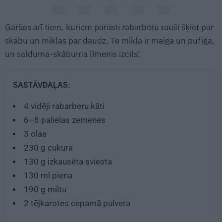
Garšos arī tiem, kuriem parasti rabarberu rauši šķiet par
skābu un mīklas par daudz. Te mīkla ir maiga un pufīga,
un salduma-skābuma līmenis izcils!
SASTĀVDAĻAS:
4
vidēji rabarberu kāti
6–8 palielas zemenes
3
olas
230 g
cukura
130 g
izkausēta sviesta
130 ml
piena
190 g
miltu
2 tējkarotes
cepamā pulvera