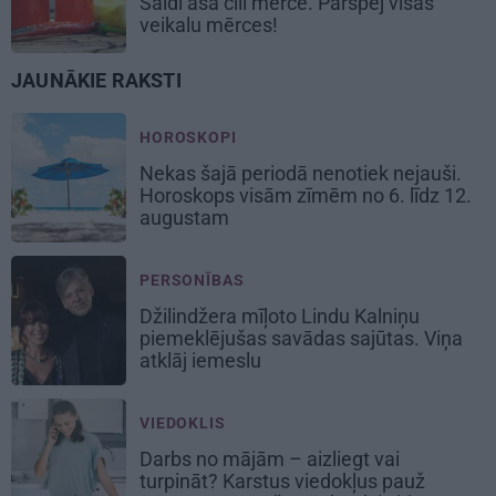
Saldi asā
čili mērce
. Pārspēj visas
veikalu mērces!
JAUNĀKIE RAKSTI
HOROSKOPI
Nekas šajā periodā nenotiek nejauši.
Horoskops visām zīmēm no 6. līdz 12.
augustam
PERSONĪBAS
Džilindžera mīļoto Lindu Kalniņu
piemeklējušas savādas sajūtas. Viņa
atklāj iemeslu
VIEDOKLIS
Darbs no mājām – aizliegt vai
turpināt? Karstus viedokļus pauž