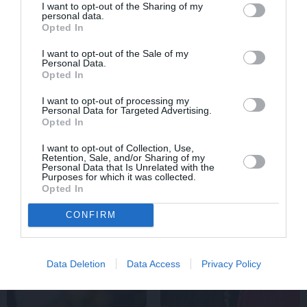
I want to opt-out of the Sharing of my
personal data.
Opted In
I want to opt-out of the Sale of my
Personal Data.
Opted In
I want to opt-out of processing my
FOTO: Ļaudis atvadās no mūžībā
Personal Data for Targeted Advertising.
Opted In
aizsauktā narkologa Jāņa Strazdiņa
I want to opt-out of Collection, Use,
Retention, Sale, and/or Sharing of my
Personal Data that Is Unrelated with the
Purposes for which it was collected.
PIEMIŅA
ZIŅAS
Opted In
CONFIRM
Data Deletion
Data Access
Privacy Policy