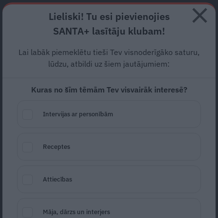
Abonē
Lieliski! Tu esi pievienojies
SANTA+ lasītāju klubam!
RECEPTES
NODERĪGI
JAUNĀKAIS
POPULĀRĀKAIS
Lai labāk piemeklētu tieši Tev visnoderīgāko saturu,
Nesteidzini notikumus un
lūdzu, atbildi uz šiem jautājumiem:
kontrolē tēriņus: horoskops
Kuras no šīm tēmām Tev visvairāk interesē?
visām zīmēm no 2. līdz 8.
Intervijas ar personībām
jūlijam
HOROSKOPI
02.07.2026
Receptes
Inita Dilāne
Attiecības
Māja, dārzs un interjers