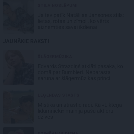
STILA NOSLĒPUMI
Ja tev patīk Natālijas Jansones stils:
lietas, rotas un zīmoli, ko vērts
aizņemties savai ikdienai
JAUNĀKIE RAKSTI
ŠLĀGERMŪZIKA
Edvards Strazdiņš atklāti pasaka, ko
domā par Bumbieri. Neparasta
saruna ar šlāgermūzikas princi
LEĢENDAS STĀSTS
Mistika un atrastie radi. Kā «Likteņa
līdumnieki» mainīja pašu aktieru
dzīves
DZIMŠANAS DIENA