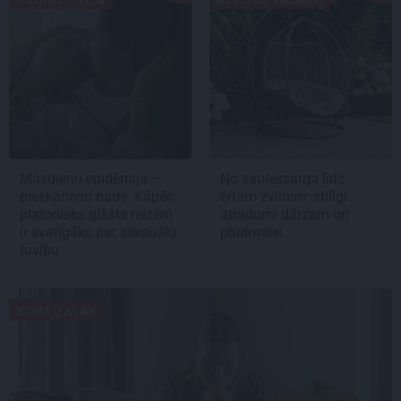
Mūsdienu epidēmija –
No saulessarga līdz
pieskārienu bads. Kāpēc
ērtam zvilnim: stilīgi
platonisks glāsts reizēm
atradumi dārzam un
ir svarīgāks par seksuālu
pludmalei
tuvību
KOPĀ ZAĻĀK