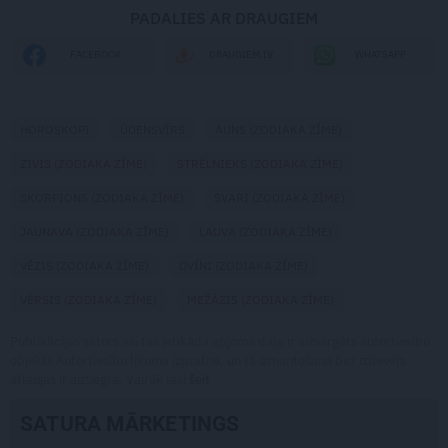
PADALIES AR DRAUGIEM
WHATSAPP
FACEBOOK
DRAUGIEM.LV
HOROSKOPI
ŪDENSVĪRS
AUNS (ZODIAKA ZĪME)
ZIVIS (ZODIAKA ZĪME)
STRĒLNIEKS (ZODIAKA ZĪME)
SKORPIONS (ZODIAKA ZĪME)
SVARI (ZODIAKA ZĪME)
JAUNAVA (ZODIAKA ZĪME)
LAUVA (ZODIAKA ZĪME)
VĒZIS (ZODIAKA ZĪME)
DVĪŅI (ZODIAKA ZĪME)
VĒRSIS (ZODIAKA ZĪME)
MEŽĀZIS (ZODIAKA ZĪME)
Publikācijas saturs vai tās jebkāda apjoma daļa ir aizsargāts autortiesību
objekts Autortiesību likuma izpratnē, un tā izmantošana bez izdevēja
atļaujas ir aizliegta. Vairāk lasi
šeit
SATURA MĀRKETINGS