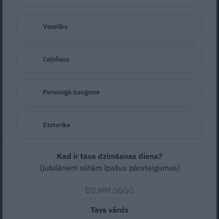
Veselība
Ceļošana
Personīgā izaugsme
Foto: Shutterstock
Ezoterika
Seko
Santa.lv Google
Jūlija pirmā pilnā nedēļa nesīs jūtamu
Kad ir tava dzimšanas diena?
enerģijas lādiņu – pat ja prāts šobrīd vairāk
(jubilāriem sūtām īpašus pārsteigumus)
alkst pēc bezrūpīgas vasaras atpūtas,
zvaigznes daudzām zīmēm sola pēkšņas
pārmaiņas un jaunus profesionālos
Tavs vārds
izaicinājumus.