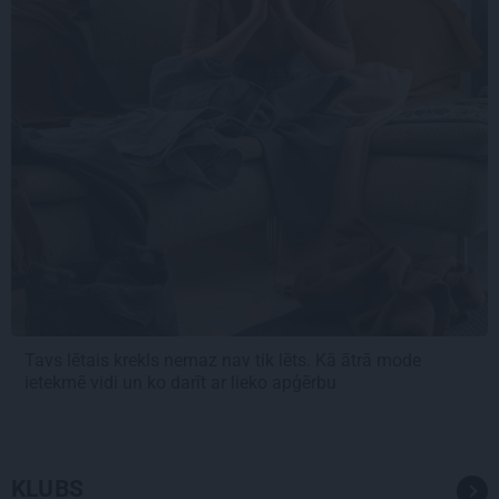
Tavs lētais krekls nemaz nav tik lēts. Kā ātrā mode
ietekmē vidi un ko darīt ar lieko apģērbu
KLUBS