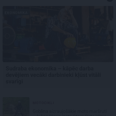
EKONOMIKA
Sudraba ekonomika – kāpēc darba
devējiem vecāki darbinieki kļūst vitāli
svarīgi
MOTOCIKLI
Goblina aizraujošākie moto maršruti