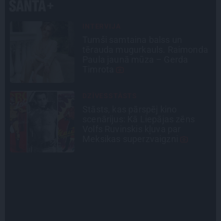
CEĻOJUMA PLĀNS
Draudzeņu ceļojums bez
a
drāmām: noderīgi padomi
plānošanai un 16 galamērķu
idejas
INTERVIJA
Grūtāk par atkailināšanos ir
pieņemt sevi. Aktrise Katrīna
Kreile par depresiju, mobingu un
ceļu līdz lielajām lomām
INTERVIJA
«Nevajag kalnos tēlot varoņus!
Tie ātri noliks pie vietas.»
Alpīnists Atis Plakans, kurš
pieredzējis biedra bojāeju