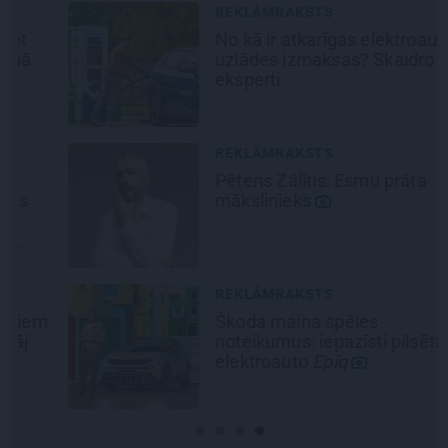
REKLĀMRAKSTS
No kā ir atkarīgas elektroauto
uzlādes izmaksas? Skaidro Viršu
eksperti
REKLĀMRAKSTS
Pēteris Zālītis: Esmu prāta
mākslinieks
REKLĀMRAKSTS
Škoda maina spēles
noteikumus: iepazīsti pilsētas
elektroauto
Epiq