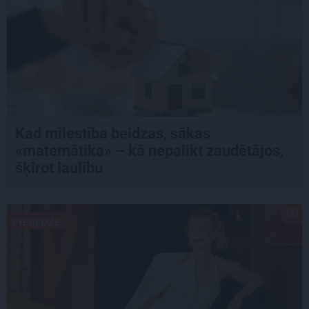
Kad mīlestība beidzas, sākas
«matemātika» – kā nepalikt zaudētājos,
šķirot laulību
PIEREDZE