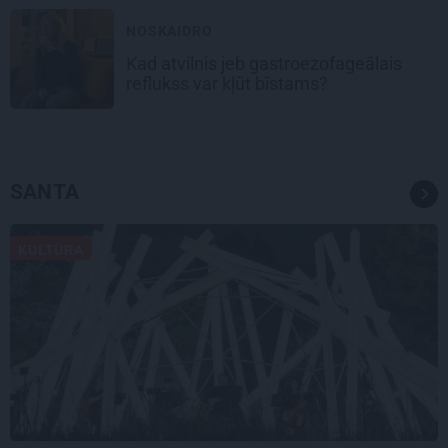
NOSKAIDRO
Kad atvilnis jeb gastroezofageālais
reflukss var kļūt bīstams?
SANTA
KULTŪRA