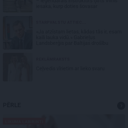
– leģendārais instruktors Ģirts Vilnis
iesaka, kurp doties šovasar
STARPVALSTU ATTIEC...
«Ja atzīstam lietas, kādas tās ir, esam
kaili lauka vidū.» Gabrieļus
Landsberģis par Baltijas drošību
REKLĀMRAKSTS
Ceļvedis vīrietim ar lieko svaru
PĒRLE
LIKUMA LABIRINTI