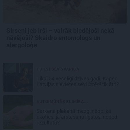
Sirseņi jeb irši – vairāk biedējoši nekā
nāvējoši? Skaidro entomologs un
alergoloģe
TU ESI SEV SVARĪGA
Tikai 54 veselīgi dzīves gadi. Kāpēc
Latvijas sievietes sevi
iztērē
tik ātri?
AUTOIMŪNĀS SLIMĪBA...
Sarkanā plakanā mezgliņēde: kā
rīkoties, ja ārstēšana ilgstoši nedod
rezultātu?