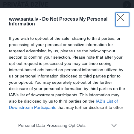
PRIVĀTĀ DZĪVE
www.santa.lv -
Do Not Process My Personal
ATTIECĪBAS
Information
If you wish to opt-out of the sale, sharing to third parties, or
processing of your personal or sensitive information for
targeted advertising by us, please use the below opt-out
section to confirm your selection. Please note that after your
opt-out request is processed you may continue seeing
interest-based ads based on personal information utilized by
us or personal information disclosed to third parties prior to
your opt-out. You may separately opt-out of the further
Par ko sievas priekšā visu mūžu jutās
disclosure of your personal information by third parties on the
vainīgs dzejnieks Jānis Peters
IAB’s list of downstream participants. This information may
also be disclosed by us to third parties on the
IAB’s List of
Downstream Participants
that may further disclose it to other
third parties.
PIEMIŅA
Personal Data Processing Opt Outs