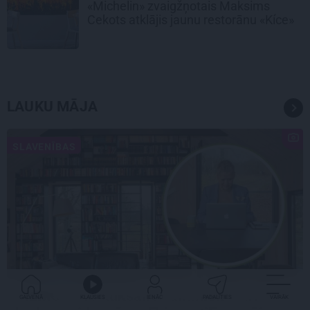
«Michelin» zvaigžņotais Maksims
Cekots atklājis jaunu restorānu «Kíce»
LAUKU MĀJA
SLAVENĪBAS
CIEMOS: Kā Rukšāne saimnieko savā
GALVENĀ
KLAUSIES
IENĀC
PADALĪTIES
VAIRĀK