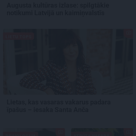
Augusta kultūras izlase: spilgtākie
notikumi Latvijā un kaimiņvalstīs
LIETU TOPS
Lietas, kas vasaras vakarus padara
īpašus – iesaka Santa Anča
PSIHOLOĢIJA
ATPŪTA VASARĀ