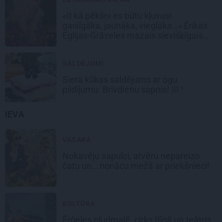
«It kā pēkšņi es būtu kļuvusi
gaisīgāka, jaunāka, vieglāka…» Ērikas
Eglijas-Grāveles mazais sievišķīgais
noslēpums
SALDĒJUMI
Siera kūkas
saldējums
ar ogu
pildījumu. Brīvdienu sapnis!
1
IEVA
VASARA
Nokavēju sapulci, atvēru nepareizo
čatu un… nonācu mežā ar priekšnieci!
KULTŪRA
Ērģeles pludmalē, cirks Rīgā un teātris