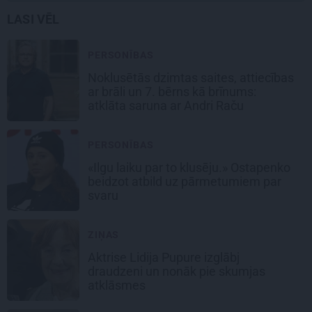
LASI VĒL
PERSONĪBAS
Noklusētās dzimtas saites, attiecības
ar brāli un 7. bērns kā brīnums:
atklāta saruna ar Andri Raču
PERSONĪBAS
«Ilgu laiku par to klusēju.» Ostapenko
beidzot atbild uz pārmetumiem par
svaru
ZIŅAS
Aktrise Lidija Pupure izglābj
draudzeni un nonāk pie skumjas
atklāsmes