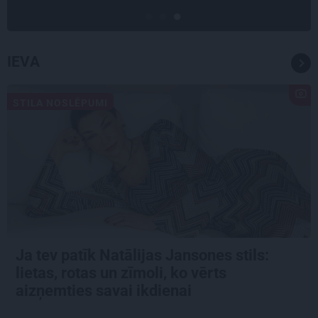
IEVA
STILA NOSLĒPUMI
Ja tev patīk Natālijas Jansones stils:
lietas, rotas un zīmoli, ko vērts
aizņemties savai ikdienai