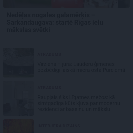
Nedēļas nogales galamērķis –
Sarkandaugava: startē Rīgas ielu
mākslas svētki
ATRADUMS
Virziens – jūra: Lauderu ģimenes
bezbēdīgi laiskā miera osta Pūrciemā
ATRADUMS
Raupjais šiks Līgatnes mežos: kā
simtgadīga kūts kļuva par modernu
rezidenci ar baseinu un mākslu
INTERJERA DIZAINS