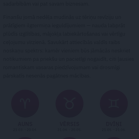
sadarbībām vai pat savam biznesam.
Finanšu jomā nedēļa mudinās uz tēriņu revīziju un
prātīgiem ilgtermiņa ieguldījumiem — nauda labprāt
plūdīs izglītības, mājokļa labiekārtošanas vai vērtīgu
ceļojumu virzienā. Savukārt attiecībās valdīs raibs
noskaņu spektrs: kamēr vieniem būs jāmācās neskriet
notikumiem pa priekšu un pacietīgi nogaidīt, citi ļausies
romantiskam vasaras piedzīvojumam vai drosmīgi
pārskatīs nesenās pagātnes mācības.
AUNS
VĒRSIS
DVĪŅI
21.03. - 20.04.
21.04. - 20.05.
21.05. - 21.06.