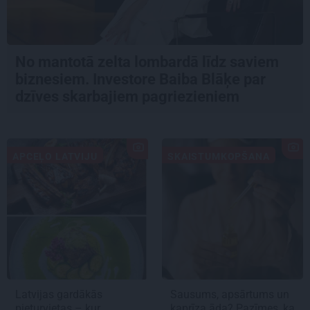
No mantotā zelta lombardā līdz saviem
biznesiem. Investore Baiba Blāķe par
dzīves skarbajiem pagriezieniem
APCEĻO LATVIJU
SKAISTUMKOPŠANA
Latvijas gardākās
Sausums, apsārtums un
pieturvietas – kur
kaprīza āda? Pazīmes, ka