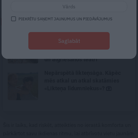
PIEKRĪTU SAŅEMT JAUNUMUS UN PIEDĀVĀJUMUS
NEPALAID GARĀM!
«Mana eksistences forma kopš
Saglabāt
bērnības – cīņa.» Lauris Dzelzītis
par panikas lēkmēm, vientulību
un atgriešanos teātrī
Nepārspētā likteņsāga. Kāpēc
mēs atkal un atkal skatāmies
«Likteņa līdumniekus»?
Šis ir laiks, kad riskēt, atteikties no ierastā komforta un
pārkārtot savu ikdienas ritmu, lai atbrīvotu vietu jaunām