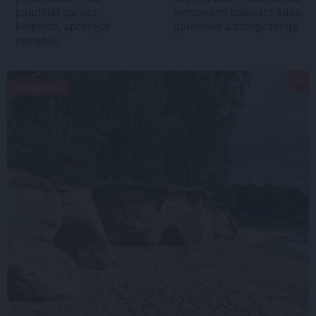
palutināt garšas
nemanāmi sabojāts ādas
kārpiņas, apceļojot
galvenais aizsargvairogs
novadus
NODERĪGI