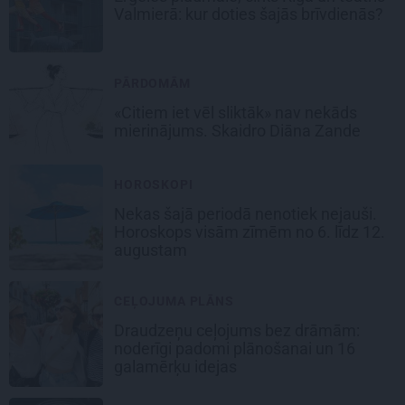
Valmierā: kur doties šajās brīvdienās?
PĀRDOMĀM
«Citiem iet vēl sliktāk» nav nekāds
mierinājums. Skaidro Diāna Zande
HOROSKOPI
Nekas šajā periodā nenotiek nejauši.
Horoskops visām zīmēm no 6. līdz 12.
augustam
CEĻOJUMA PLĀNS
Draudzeņu ceļojums bez drāmām:
noderīgi padomi plānošanai un 16
galamērķu idejas