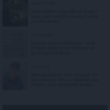
IEVA VIRTUVĒ
Ideāli skābēti, mazsālīti un svaigi: 7
gurķu laika receptes iesaka Latvijā
populāri ļaudis
ZAĻI DOMĀT
Ražotāji spiesti piekāpties – visā
Eiropā mainās preču remonta un
garantijas noteikumi
INTERVIJA
«Nevajag kalnos tēlot varoņus! Tie
ātri noliks pie vietas.» Alpīnists Atis
Plakans, kurš pieredzējis biedra
bojāeju