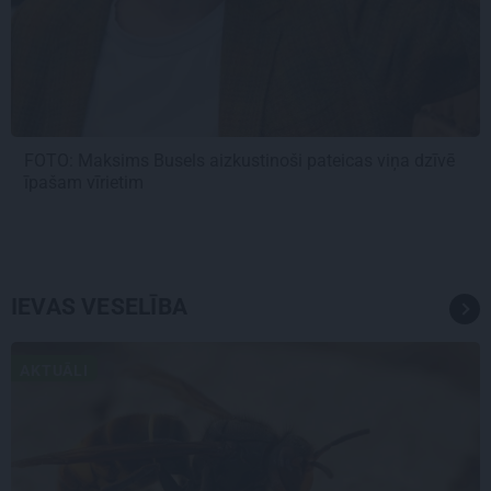
FOTO: Maksims Busels aizkustinoši pateicas viņa dzīvē
īpašam vīrietim
IEVAS VESELĪBA
AKTUĀLI