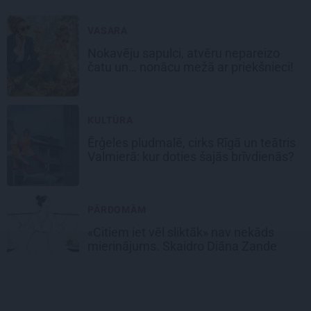
VASARA
Nokavēju sapulci, atvēru nepareizo
čatu un… nonācu mežā ar priekšnieci!
KULTŪRA
Ērģeles pludmalē, cirks Rīgā un teātris
Valmierā: kur doties šajās brīvdienās?
PĀRDOMĀM
«Citiem iet vēl sliktāk» nav nekāds
mierinājums. Skaidro Diāna Zande