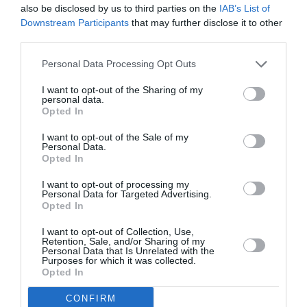
also be disclosed by us to third parties on the
IAB’s List of
Deputāti uzdzīvo Spānijā;
Reirs ķīviņa
Downstream Participants
that may further disclose it to other
karstumā pamatīgi nolamā kolēģi
third parties.
Pleškāni
Personal Data Processing Opt Outs
ATTIECĪBAS
I want to opt-out of the Sharing of my
personal data.
Vai Reiri
pēc 16 gadiem laulībā tagad
Opted In
ir oficiāli šķīrušies?
I want to opt-out of the Sale of my
Personal Data.
POLITIKA
Opted In
Reirs: Pašvaldībās, kurās skolu tīkls
I want to opt-out of processing my
tika sakārtots,
algu pieaugums
Personal Data for Targeted Advertising.
pedagogiem ir nozīmīgs
Opted In
I want to opt-out of Collection, Use,
Retention, Sale, and/or Sharing of my
ATTIECĪBAS
Personal Data that Is Unrelated with the
Purposes for which it was collected.
Dienesta romāns valdībā!?
Čakša
Opted In
šķīrusies un iziet sabiedrībā ar Reiru
CONFIRM