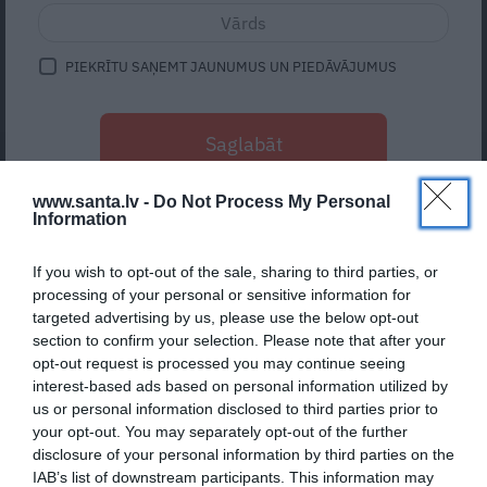
PIEKRĪTU SAŅEMT JAUNUMUS UN PIEDĀVĀJUMUS
ATTIECĪBAS
Kas ir
Reira jaunā sirdsdāma?
Ar
uzņēmējas krampi un tikpat labu balsi
Saglabāt
kā māsai Lienei Šomasei
www.santa.lv -
Do Not Process My Personal
NAUDA
Information
Reirs: Bankas nodarbojās ar
biedēšanu, finanšu un ekonomisko
If you wish to opt-out of the sale, sharing to third parties, or
vardarbību
processing of your personal or sensitive information for
targeted advertising by us, please use the below opt-out
section to confirm your selection. Please note that after your
NAUDA
opt-out request is processed you may continue seeing
Reirs banku darbību Latvijā
salīdzina
interest-based ads based on personal information utilized by
ar karteli
us or personal information disclosed to third parties prior to
your opt-out. You may separately opt-out of the further
disclosure of your personal information by third parties on the
SABIEDRĪBA
IAB’s list of downstream participants. This information may