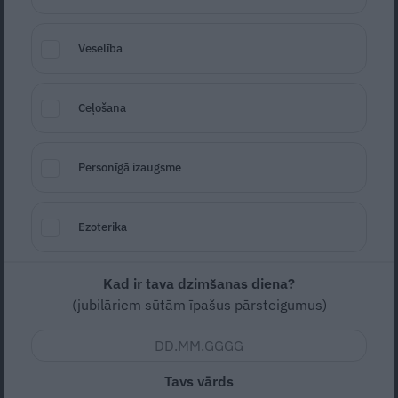
romantiku ar Lienes Šomases māsu.
24
gadus jaunāka mīļotā!
Veselība
NEPARASTI
Ceļošana
Personīgā izaugsme
Ezoterika
Kad ir tava dzimšanas diena?
VIDEO: Reirs nevietā pasaka vārdu
(jubilāriem sūtām īpašus pārsteigumus)
«čīzburgers», samulsinot skatītājus
Tavs vārds