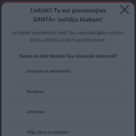
Abonē
Lieliski! Tu esi pievienojies
SANTA+ lasītāju klubam!
HOROSKOPI
TESTI
RECEPTES
NODERĪGI
JAUNĀKAIS
POPU
Lai labāk piemeklētu tieši Tev visnoderīgāko saturu,
lūdzu, atbildi uz šiem jautājumiem:
JĀNIS REIRS
Kuras no šīm tēmām Tev visvairāk interesē?
ATTIECĪBAS
Intervijas ar personībām
Receptes
Attiecības
FOTO: Eksministrs Reirs
bauda
Māja, dārzs un interjers