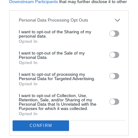
Downstream Participants
that may further disclose it to other
INTERVIJA
third parties.
Pasākumu rīkotāja Gundega
Skudriņa:
Daudz rūdījuma devis mans
Personal Data Processing Opt Outs
darbs
I want to opt-out of the Sharing of my
personal data.
Opted In
INTERVIJA
Latvijā veiksmīgākā spēļu
I want to opt-out of the Sale of my
Personal Data.
straumētāja Dana Dima:
Esmu
Opted In
piemērs tam, ka iespējams ir viss
I want to opt-out of processing my
Personal Data for Targeted Advertising.
INTERVIJA
Opted In
Dita Lūriņa-Egliena:
Mārtiņam ir
I want to opt-out of Collection, Use,
grūtāk. Nesalīdzināmi grūtāk
Retention, Sale, and/or Sharing of my
Personal Data that Is Unrelated with the
Purposes for which it was collected.
Opted In
INTERVIJA
CONFIRM
Aktrise Baiba Broka:
Iemīlējos, un
viss. Tas nebija manis izkalts plāns