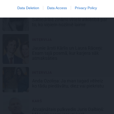
Data Deletion
Data Access
Privacy Policy
DZĪVESSTĀSTS
Sabiedrībā zināmi vīrieši
atklātībā par
to, ko viņiem nozīmē laime
INTERVIJA
Jaunie ārsti Kārlis un Laura Rāceņi:
Esam tajā posmā, kur karjera sāk
atmaksāties
INTERVIJA
Anda Ozoliņa:
Ja man tagad vēlreiz
ko tādu piedāvātu, diez vai piekristu
KARŠ
Atvaļinātais pulkvedis Juris Dalbiņš: