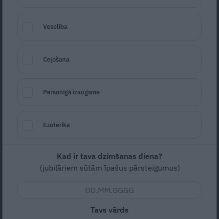
biznesiem. Investore Baiba Blāķe par
dzīves skarbajiem pagriezieniem
Veselība
PSIHOLOĢIJA
Ceļošana
Personīgā izaugsme
Ezoterika
Kad ir tava dzimšanas diena?
Misija – perfekts atvaļinājums. Kāpēc
(jubilāriem sūtām īpašus pārsteigumus)
atpūsties ir grūtāk nekā strādāt?
Tavs vārds
INTERVIJA
INTERVIJA