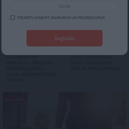
PIEKRĪTU SAŅEMT JAUNUMUS UN PIEDĀVĀJUMUS
Saglabāt
«Es negribu tikt
Harija Vītoliņa sieva
ierobežota.» Brīvais un
Zane:
Varbūt kādam
eksotiskais putns –
šķiet, ka Hari komandēju
modes dizainere Natālija
Jansone
KARJERA