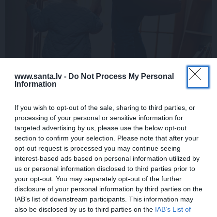
www.santa.lv -
Do Not Process My Personal
Information
If you wish to opt-out of the sale, sharing to third parties, or
processing of your personal or sensitive information for
targeted advertising by us, please use the below opt-out
section to confirm your selection. Please note that after your
opt-out request is processed you may continue seeing
Kāpēc darba vidē jābeidz sacensties, kuram klājas grūtāk
interest-based ads based on personal information utilized by
– vecākiem vai kolēģiem bez bērniem
us or personal information disclosed to third parties prior to
your opt-out. You may separately opt-out of the further
disclosure of your personal information by third parties on the
IAB’s list of downstream participants. This information may
also be disclosed by us to third parties on the
IAB’s List of