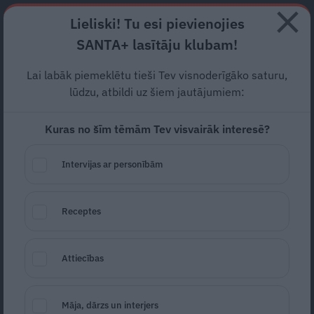
Abonē
Lieliski! Tu esi pievienojies
SANTA+ lasītāju klubam!
HOROSKOPI
TESTI
RECEPTES
NODERĪGI
JAUNĀKAIS
POPU
Lai labāk piemeklētu tieši Tev visnoderīgāko saturu,
lūdzu, atbildi uz šiem jautājumiem:
KARJERA
Kuras no šīm tēmām Tev visvairāk interesē?
PIEREDZE
Intervijas ar personībām
Receptes
Attiecības
No mantotā zelta lombardā līdz saviem
Māja, dārzs un interjers