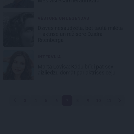
Mēs visi esam ierauti karā
VĒSTURE UN LEĢENDAS
Dzīves nesaudzēta, bet tautā mīlēta
–
aktrise un režisore Dzidra
Ritenberga
INTERVIJA
Marta Lovisa: Kādu brīdi pat
sev
aizliedzu domāt
par aktrises ceļu
3
4
5
6
7
8
9
10
11
Atpakaļ
Nākam