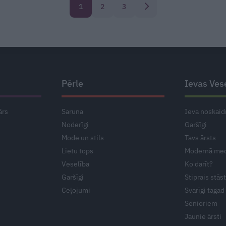
1
2
3
Nākamā
Pērle
Ievas Ves
ārs
Saruna
Ieva noskaid
Noderīgi
Garšīgi
Mode un stils
Tavs ārsts
Lietu tops
Modernā med
Veselība
Ko darīt?
Garšīgi
Stiprais stās
Ceļojumi
Svarīgi tagad
Senioriem
Jaunie ārsti