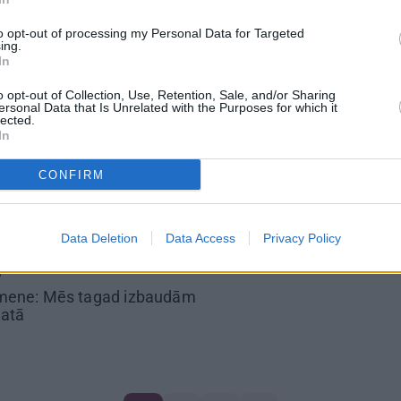
s Lepers pieņēmies svarā.
ārsteidz!
to opt-out of processing my Personal Data for Targeted
ing.
In
o opt-out of Collection, Use, Retention, Sale, and/or Sharing
ersonal Data that Is Unrelated with the Purposes for which it
lected.
TI
In
 kartona kastēm
uzceļ savai
sētiņu
CONFIRM
Data Deletion
Data Access
Privacy Policy
S
mene: Mēs tagad
izbaudām
jatā