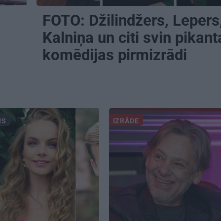
FOTO:
Džilindžers, Lepers
Kalniņa
un citi svin pikant
komēdijas pirmizrādi
IS
IZRĀDE