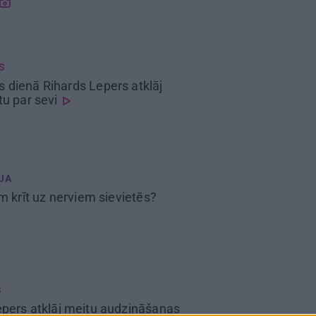
S
 dienā Rihards Lepers atklāj
tu par sevi
JA
im
krīt uz nerviem sievietēs?
S
epers
atklāj meitu audzināšanas