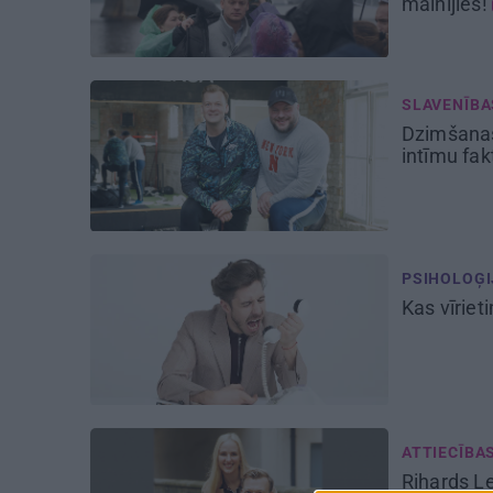
mainījies!
SLAVENĪBA
Dzimšanas
intīmu fak
PSIHOLOĢI
Kas vīriet
ATTIECĪBA
Rihards L