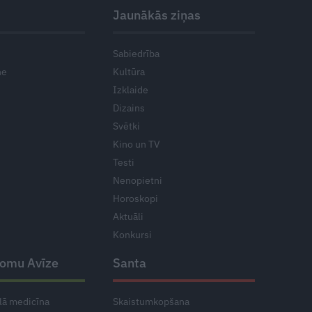
Jaunākās ziņas
Sabiedrība
ne
Kultūra
Izklaide
Dizains
Svētki
Kino un TV
Testi
Nenopietni
Horoskopi
Aktuāli
Konkursi
domu Avīze
Santa
lā medicīna
Skaistumkopšana