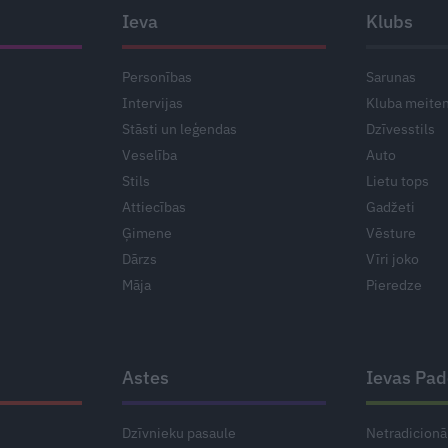
Ieva
Klubs
Personības
Sarunas
Intervijas
Kluba meite
Stāsti un leģendas
Dzīvesstils
Veselība
Auto
Stils
Lietu tops
Attiecības
Gadžeti
Ģimene
Vēsture
Dārzs
Vīri joko
Māja
Pieredze
Astes
Ievas Pa
Dzīvnieku pasaule
Netradicionā