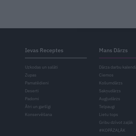
Ievas Receptes
Mans Dārzs
Uzkodas un salāti
Dārza darbu kalend
Zupas
Ciemos
Pamatēdieni
Košumdārzs
Deserti
Sakņudārzs
Padomi
Augļudārzs
Ātri un garšīgi
Telpaugi
Konservēšana
Lietu tops
Gribu dzīvot zaļāk
#KOPĀZAĻĀK