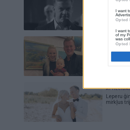
Smukulīti
Iemesls p
I want 
Advertis
Opted 
I want t
of my P
was col
INTERESAN
Opted 
Lepers no
meitai pil
ATTIECĪBA
Leperu ģi
mirkļus tri