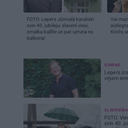
FOTO: Lepers Jūrmalā karaliski
Vai
mazu
svin 40. jubileju: slaveni viesi,
aizliegt
smalka ballīte un pat uzruna no
Kivičs 
balkona!
ĢIMENE
Lepers izs
viņam iemā
SLAVENĪBA
FOTO: Vie
svin 40. ju