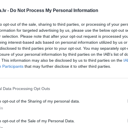
s:
Cenšos izturēties kā pret
.lv -
Do Not Process My Personal Information
to opt-out of the sale, sharing to third parties, or processing of your per
formation for targeted advertising by us, please use the below opt-out s
r selection. Please note that after your opt-out request is processed y
ēļa bija smaga:
Aktieri Rihardu
eing interest-based ads based on personal information utilized by us or
rs nevar atpazīt
disclosed to third parties prior to your opt-out. You may separately opt-
losure of your personal information by third parties on the IAB’s list of
. This information may also be disclosed by us to third parties on the
IA
Participants
that may further disclose it to other third parties.
S
ādu vārdu
otrajai meitai devis
l Data Processing Opt Outs
ihards Lepers
o opt-out of the Sharing of my personal data.
In
o opt-out of the Sale of my Personal Data.
S
In