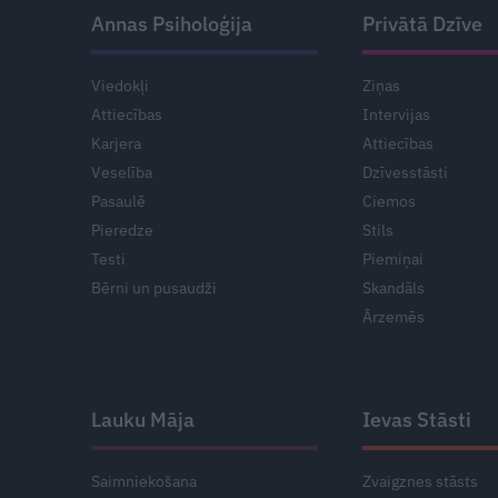
Annas Psiholoģija
Privātā Dzīve
Viedokļi
Ziņas
Attiecības
Intervijas
Karjera
Attiecības
Veselība
Dzīvesstāsti
Pasaulē
Ciemos
Pieredze
Stils
Testi
Piemiņai
Bērni un pusaudži
Skandāls
Ārzemēs
Lauku Māja
Ievas Stāsti
Saimniekošana
Zvaigznes stāsts