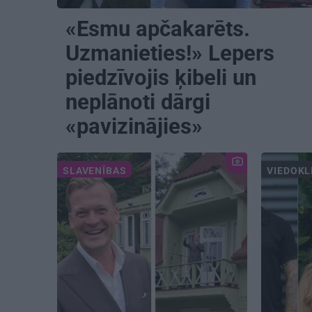
«Esmu apčakarēts.
Uzmanieties!» Lepers
piedzīvojis ķibeli un
neplānoti dārgi
«pavizinājies»
SLAVENĪBAS
VIEDOKL