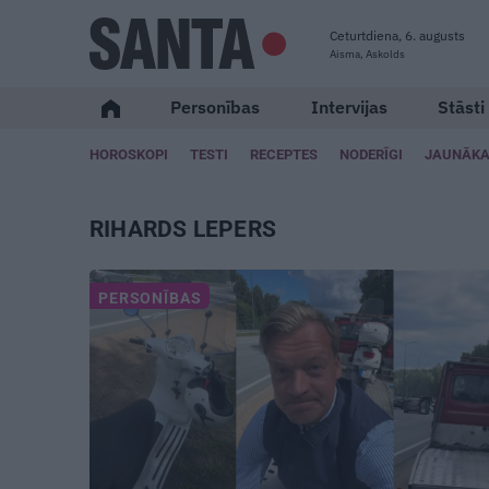
Ceturtdiena, 6. augusts
Aisma, Askolds
Personības
Intervijas
Stāsti
HOROSKOPI
TESTI
RECEPTES
NODERĪGI
JAUNĀKA
RIHARDS LEPERS
PERSONĪBAS