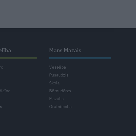
elība
Mans Mazais
ro
Veselība
Pusaudzis
Skola
icīna
Bērnudārzs
Mazulis
ts
Grūtniecība