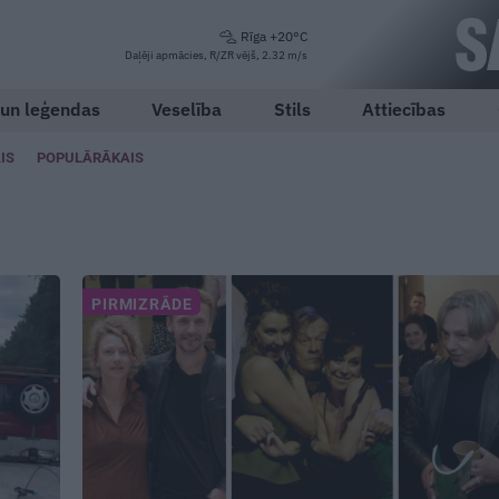
Rīga +20°C
Daļēji apmācies, R/ZR vējš, 2.32 m/s
 un leģendas
Veselība
Stils
Attiecības
IS
POPULĀRĀKAIS
PIRMIZRĀDE