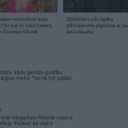
ļiem restorānos ieeja
Džilindžers pēc ilgāka
a?
Ko par to saka Lepers,
pārtraukuma atgriežas ar ja
un Florence-Vīksne
iestudējumu
tāsta, kādu ģeniālu gudrību
cījusi meita: Tas tik ļoti palīdz!
S
nmēr elegantais Rihards Lepers
bileju. Paskat, kā viņš ir