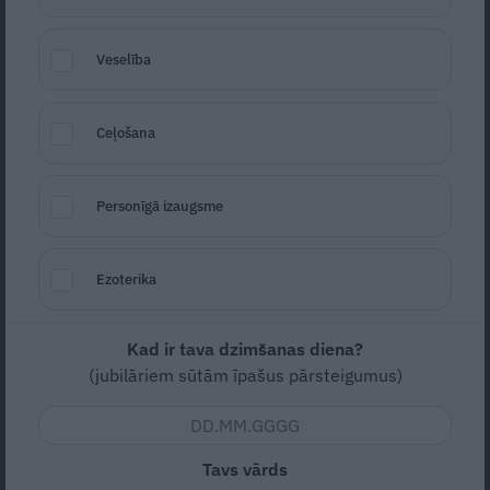
lūgums gadā tev ietaupīs gandrīz 146
eiro
Veselība
JĀŅI
Ceļošana
Personīgā izaugsme
Ezoterika
Kad ir tava dzimšanas diena?
Šīs puķes neplūc! Kam nav vietas pļavu
(jubilāriem sūtām īpašus pārsteigumus)
ziedu pušķī un jāņubērna vainagā
Tavs vārds
DABAS AIZSARDZĪBA