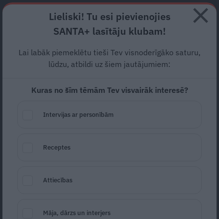
Abonē
Lieliski! Tu esi pievienojies
SANTA+ lasītāju klubam!
HOROSKOPI
TESTI
RECEPTES
NODERĪGI
JAUNĀKAIS
POPU
Lai labāk piemeklētu tieši Tev visnoderīgāko saturu,
lūdzu, atbildi uz šiem jautājumiem:
DABAS AIZSARDZĪBA
Kuras no šīm tēmām Tev visvairāk interesē?
DABAS AIZSARDZĪBA
Intervijas ar personībām
Receptes
Attiecības
Savā krūzē, lūdzu! Kāpēc šis vienkāršais
Māja, dārzs un interjers