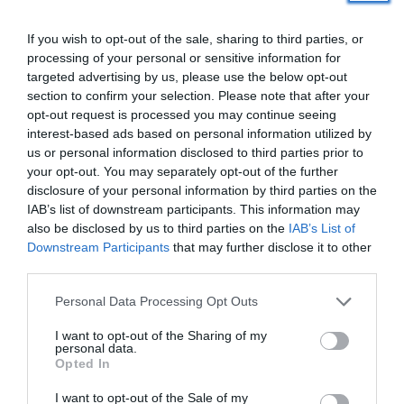
If you wish to opt-out of the sale, sharing to third parties, or
processing of your personal or sensitive information for
targeted advertising by us, please use the below opt-out
DABAS AIZSARDZĪBA
section to confirm your selection. Please note that after your
opt-out request is processed you may continue seeing
Pamanot lāci vai tā pēdas, nepaliec
interest-based ads based on personal information utilized by
vienaldzīgs – informē dabas
us or personal information disclosed to third parties prior to
pētniekus
your opt-out. You may separately opt-out of the further
disclosure of your personal information by third parties on the
DABAS AIZSARDZĪBA
IAB’s list of downstream participants. This information may
also be disclosed by us to third parties on the
IAB’s List of
Pods un noteka nav miskaste. Vai
Downstream Participants
that may further disclose it to other
Latvijā ūdeņus var pilnībā attīrīt no
third parties.
mājsaimniecību radītā piesārņojuma?
Personal Data Processing Opt Outs
GRIBU DZĪVOT ZAĻĀK
I want to opt-out of the Sharing of my
personal data.
Šopavasar uz Latvijas autoceļiem
Opted In
izglābti trīsarpus tūkstoši krupju
I want to opt-out of the Sale of my