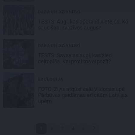
DABA UN DZĪVNIEKI
TESTS: Augi, kas apdraud vietējos. Kā
sauc šos
invazīvos augus?
DABA UN DZĪVNIEKI
TESTS:
Savvaļas augi,
kas zied
ceļmalās. Vai proti tos atpazīt?
EKOLOĢIJA
FOTO: Zivis atgūst ceļu Vildogas upē.
Pārbūves gaidāmas arī citām Latvijas
upēm
1
2
3
4
5
Nākamā