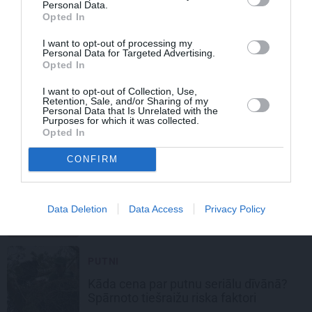
Personal Data.
LEĢENDAS STĀSTS
Opted In
Cilvēks, kurš iemācīja pasaulei mīlēt
I want to opt-out of processing my
dabu. Deividam Atenboro – 100!
Personal Data for Targeted Advertising.
Opted In
I want to opt-out of Collection, Use,
IZKLAIDE
Retention, Sale, and/or Sharing of my
Personal Data that Is Unrelated with the
Niedres pārtaps mākslā: Ķemeru
Purposes for which it was collected.
Nacionālais parks aicina uz unikālu
Opted In
skulptūru festivālu
CONFIRM
LATVIJA
Kā no Marsa… Video parāda unikālu
Data Deletion
Data Access
Privacy Policy
vietu Latvijā
PUTNI
Kāda cena par putnu seriālu dīvānā?
Spārnoto tiešraižu riska faktori