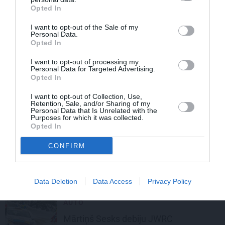
Gada auto 2020
titula pretendentiem
Opted In
I want to opt-out of the Sale of my
AUTO TESTI
Personal Data.
Opted In
Citroen C5 Aircross
testa brauciens
I want to opt-out of processing my
Personal Data for Targeted Advertising.
Opted In
AUTO
I want to opt-out of Collection, Use,
Retention, Sale, and/or Sharing of my
Citroen C5 Aircross
tests “333”
Personal Data that Is Unrelated with the
bezceļu trasē
Purposes for which it was collected.
Opted In
CONFIRM
AKTUĀLI
Ožjērs uzvar Meksikā
un pietuvojas
Tanakam WRC kopvērtējumā
Data Deletion
Data Access
Privacy Policy
AUTO
Mārtiņš Sesks
debiju JWRC