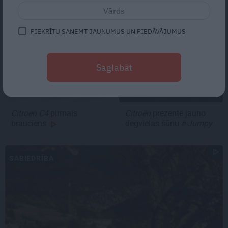
PIRMAIS BRAUCIENS
ŪDEŅRADIS
PIEKRĪTU SAŅEMT JAUNUMUS UN PIEDĀVĀJUMUS
Saglabāt
Citroen C4
pirmais
Citroën
prezentē jauno
brauciens
degvielas šūnu
ë-Jumpy
SABIEDRĪBA