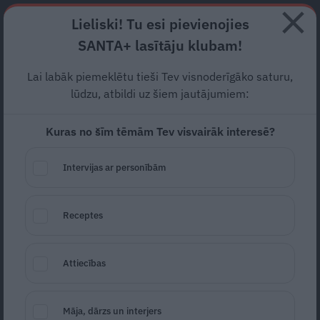
Abonē
Lieliski! Tu esi pievienojies
SANTA+ lasītāju klubam!
HOROSKOPI
TESTI
RECEPTES
NODERĪGI
JAUNĀKAIS
POPU
Lai labāk piemeklētu tieši Tev visnoderīgāko saturu,
lūdzu, atbildi uz šiem jautājumiem:
CITROEN
Kuras no šīm tēmām Tev visvairāk interesē?
AUTO
Intervijas ar personībām
Receptes
Attiecības
Vecais labais «Citroën 2CV» ir atpakaļ –
Māja, dārzs un interjers