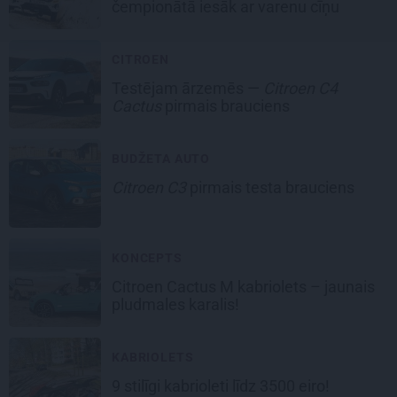
čempionātā iesāk ar varenu cīņu
CITROEN
Testējam ārzemēs —
Citroen C4
Cactus
pirmais brauciens
BUDŽETA AUTO
Citroen C3
pirmais testa brauciens
KONCEPTS
Citroen Cactus M kabriolets –
jaunais
pludmales karalis!
KABRIOLETS
9 stilīgi kabrioleti
līdz 3500 eiro!