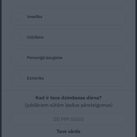
franču elektroauto maksās tikai 15 000
eiro
Veselība
AUTO ZIŅAS
Ceļošana
Personīgā izaugsme
Ezoterika
Kad ir tava dzimšanas diena?
FOTO: «Citroen» liek par sevi runāt –
(jubilāriem sūtām īpašus pārsteigumus)
Parīzes auto izstādē uzmirdz jaunie
modeļi
Tavs vārds