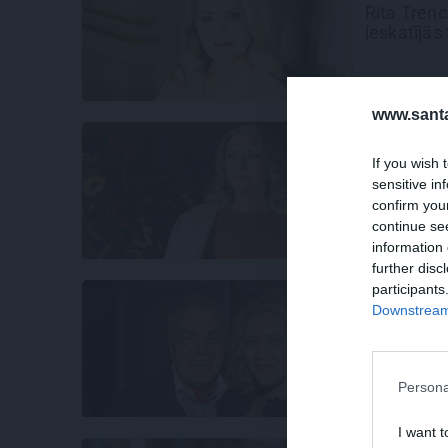
Rita Tren
ieskatījās 
www.santa
INTERVIJA
If you wish 
Rita Trenc
sensitive in
Imants tep
confirm you
continue se
information 
further disc
participants
DIENASGR
Downstream 
Imanta Skr
dienasgr
Persona
I want t