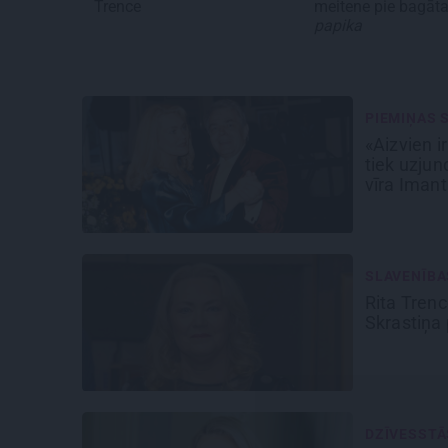
Trence
meitene pie bagāt
papika
PIEMIŅAS 
«Aizvien i
tiek uzjun
vīra Iman
SLAVENĪBA
Rita Trenc
Skrastiņa
DZĪVESST