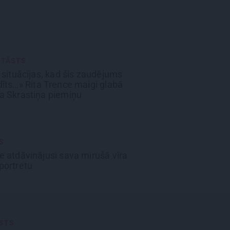
a
STĀSTS
r situācijas, kad
šis zaudējums
dīts…»
Rita Trence maigi glabā
ta Skrastiņa piemiņu
S
e atdāvinājusi
sava mirušā vīra
 portretu
ĀSTS