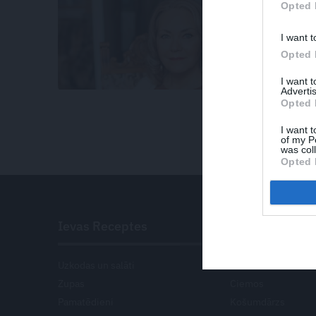
Opted 
INTERVIJA
Rita Tren
I want t
Opted 
I want 
Advertis
Opted 
I want t
of my P
was col
Opted 
Ievas Receptes
Mans Dārzs
Uzkodas un salāti
Dārza darbu kalend
Zupas
Ciemos
Pamatēdieni
Košumdārzs