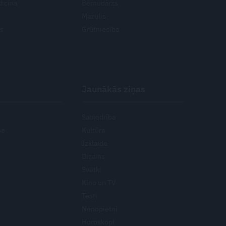
icīna
Bērnudārzs
Mazulis
ts
Grūtniecība
Jaunākās ziņas
Sabiedrība
ne
Kultūra
Izklaide
Dizains
Svētki
Kino un TV
Testi
Nenopietni
Horoskopi