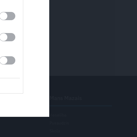
elība
Mans Mazais
ro
Veselība
Pusaudzis
Skola