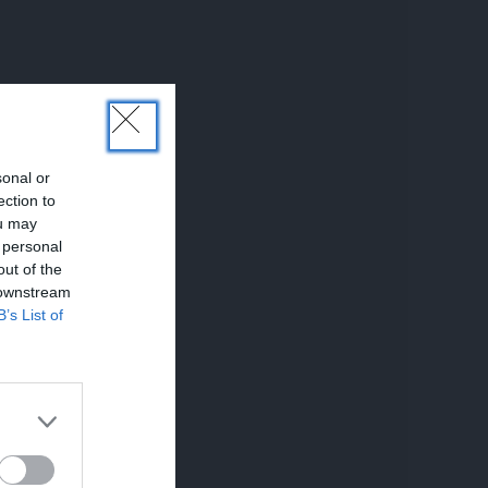
sonal or
ection to
ou may
 personal
out of the
 downstream
B’s List of