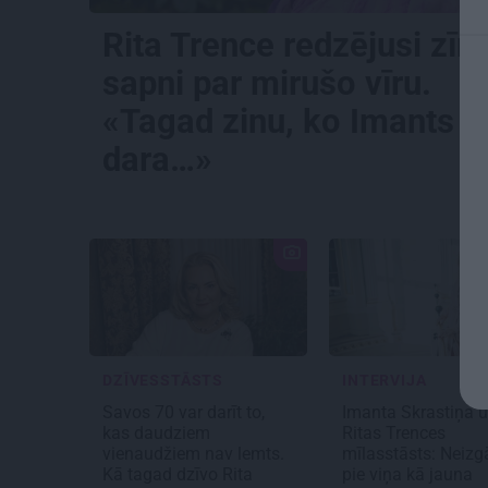
Rita Trence redzējusi zīm
sapni par mirušo vīru.
«Tagad zinu, ko Imants
dara…»
DZĪVESSTĀSTS
INTERVIJA
Savos 70 var darīt to,
Imanta Skrastiņa 
kas daudziem
Ritas Trences
vienaudžiem nav lemts.
mīlasstāsts:
Neizg
Kā tagad dzīvo Rita
pie viņa kā jauna