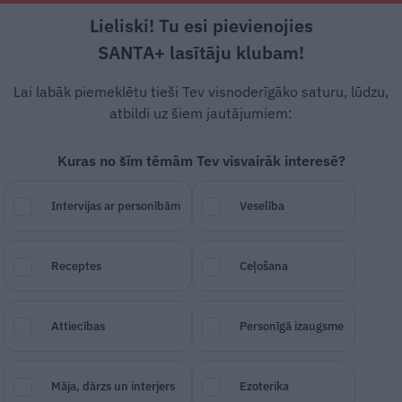
Lieliski! Tu esi pievienojies
Rīga +18°C
Daļēji apmācies, R vējš, 0.45 m/s
SANTA+ lasītāju klubam!
 un leģendas
Veselība
Stils
Attiecības
Lai labāk piemeklētu tieši Tev visnoderīgāko saturu, lūdzu,
atbildi uz šiem jautājumiem:
IS
POPULĀRĀKAIS
Kuras no šīm tēmām Tev visvairāk interesē?
Intervijas ar personībām
Veselība
INTERVIJA
Receptes
Ceļošana
Attiecības
Personīgā izaugsme
Māja, dārzs un interjers
Ezoterika