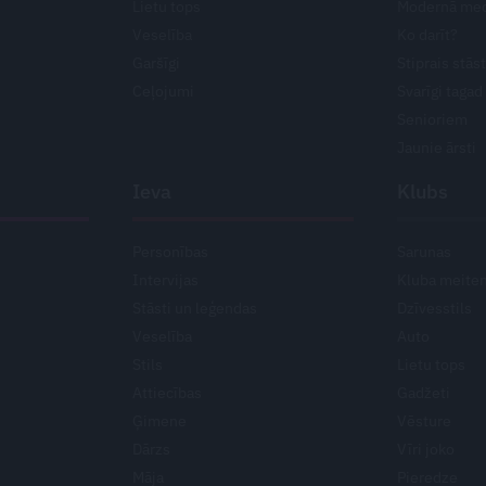
Lietu tops
Modernā med
Veselība
Ko darīt?
Garšīgi
Stiprais stās
Ceļojumi
Svarīgi tagad
Senioriem
Jaunie ārsti
Ieva
Klubs
Personības
Sarunas
Intervijas
Kluba meite
Stāsti un leģendas
Dzīvesstils
Veselība
Auto
Stils
Lietu tops
Attiecības
Gadžeti
Ģimene
Vēsture
Dārzs
Vīri joko
Māja
Pieredze