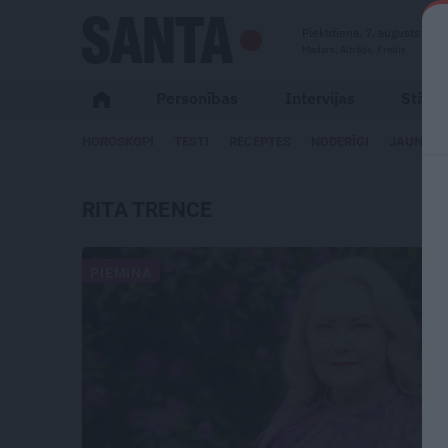
Piektdiena, 7. augusts
Madars, Alfrēds, Fredis
Personības
Intervijas
Stāsti
HOROSKOPI
TESTI
RECEPTES
NODERĪGI
JAUNĀKA
RITA TRENCE
PIEMIŅA