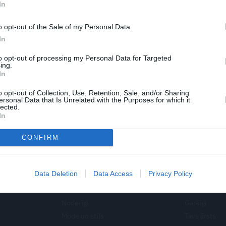
In
ce:
Pamazām sāku atgūties
o opt-out of the Sale of my Personal Data.
In
to opt-out of processing my Personal Data for Targeted
ing.
In
1
2
Nākamā
o opt-out of Collection, Use, Retention, Sale, and/or Sharing
ersonal Data that Is Unrelated with the Purposes for which it
lected.
In
CONFIRM
Pērle
Ievas Ves
Data Deletion
Data Access
Privacy Policy
ārs
Saruna
Ieva noskaid
Noderīgi
Garšīgi
Mode un stils
Tavs ārsts