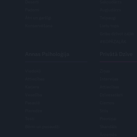
Deserti
Sakņudārzs
Padomi
Augļudārzs
Ātri un garšīgi
Telpaugi
Konservēšana
Lietu tops
Gribu dzīvot zaļāk
#KOPĀZAĻĀK
Annas Psiholoģija
Privātā Dzīve
Viedokļi
Ziņas
Attiecības
Intervijas
Karjera
Attiecības
Veselība
Dzīvesstāsti
Pasaulē
Ciemos
Pieredze
Stils
Testi
Piemiņai
Bērni un pusaudži
Skandāls
Ārzemēs