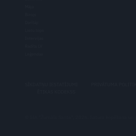
Māja
Birojs
Darītāji
Lietu tops
Intervijas
Radīts LV
Leģendas
SĪKDATŅU IESTATĪJUMI
PRIVĀTUMA POLITI
ĒTIKAS KODEKSS
© SIA "Žurnāls Santa", 2026. Satura kopēšana un 