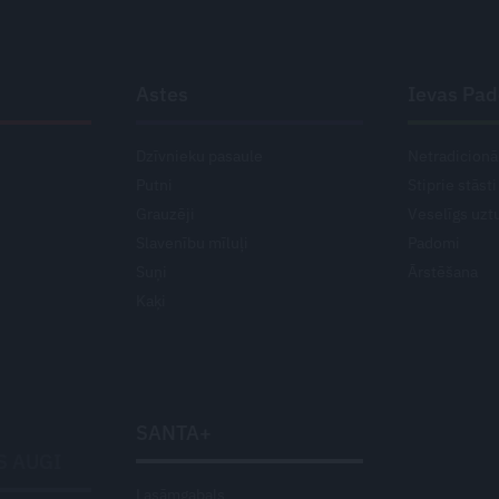
Astes
Ievas Pa
Dzīvnieku pasaule
Netradicionā
Putni
Stiprie stāsti
Grauzēji
Veselīgs uzt
Slavenību mīluļi
Padomi
Suņi
Ārstēšana
Kaķi
SANTA+
S AUGI
Lasāmgabals