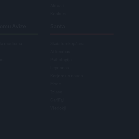
Aktuāli
Konkursi
domu Avīze
Santa
lā medicīna
Skaistumkopšana
Attiecības
urs
Psiholoģija
Leģendas
Karjera un nauda
Mode
Izlase
Garšīgi
Viedokļi