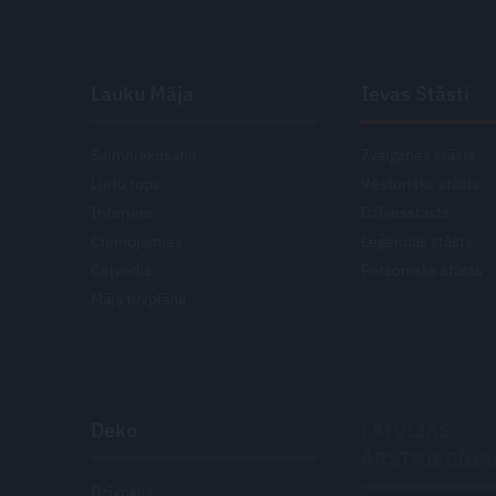
Lauku Māja
Ievas Stāsti
Saimniekošana
Zvaigznes stāsts
Lietu tops
Vēsturisks stāsts
Interjers
Dzīvesstāsts
Ciemojamies
Leģendas stāsts
Ceļvedis
Personisks stāsts
Māja tuvplānā
Deko
LATVIJAS
ĀRSTNIECĪBA
Dzīvoklis