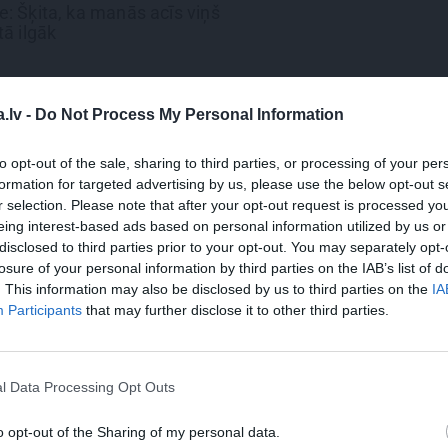
ce:
Šķita, ka manās acīs viņš
tā ilgāk
.lv -
Do Not Process My Personal Information
to opt-out of the sale, sharing to third parties, or processing of your per
e par laiku pēc vīra nāves:
formation for targeted advertising by us, please use the below opt-out s
at kaut kur ir
r selection. Please note that after your opt-out request is processed y
eing interest-based ads based on personal information utilized by us or
disclosed to third parties prior to your opt-out. You may separately opt-
losure of your personal information by third parties on the IAB’s list of
. This information may also be disclosed by us to third parties on the
IA
ĀMATA
Participants
that may further disclose it to other third parties.
astiņa sieva ļauj
ielūkoties viņa
āmatā
l Data Processing Opt Outs
o opt-out of the Sharing of my personal data.