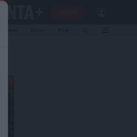
ABONĒ
Ģimene
Dārzs
Māja