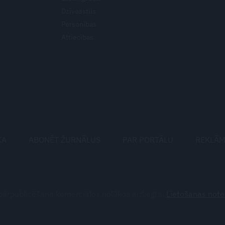
Dzīvesstils
Personības
Attiecības
KA
ABONĒT ŽURNĀLUS
PAR PORTĀLU
REKLĀ
pārpublicēšana komerciālos nolūkos aizliegta.
Lietošanas note