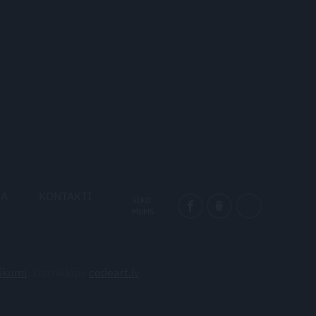
MA
KONTAKTI
SEKO
MUMS
ikumi
. Izstrādājis
codeart.lv
.