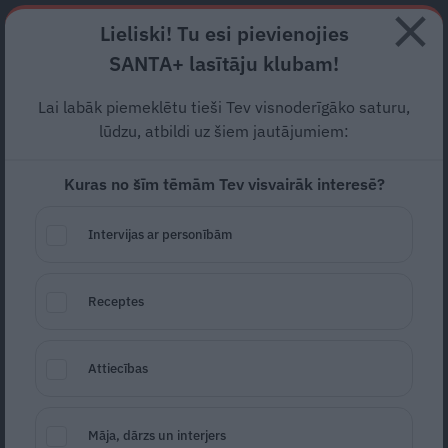
Abonē
Lieliski! Tu esi pievienojies
SANTA+ lasītāju klubam!
HOROSKOPI
TESTI
RECEPTES
NODERĪGI
JAUNĀKAIS
POPU
Lai labāk piemeklētu tieši Tev visnoderīgāko saturu,
lūdzu, atbildi uz šiem jautājumiem:
VESELĪGS DZĪVESVEIDS
Kuras no šīm tēmām Tev visvairāk interesē?
ZIŅAS
Intervijas ar personībām
Receptes
Attiecības
«Vairs neesmu milzīgu dzīru piekritējs.»
Māja, dārzs un interjers