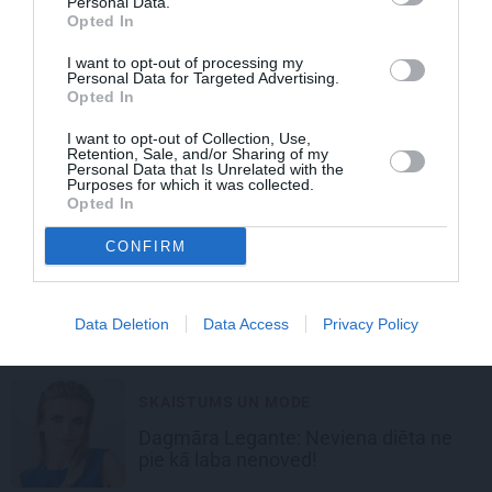
Personal Data.
PADOMI
Opted In
«Sudden Lights» solists
aizrāvies ar
I want to opt-out of processing my
pārtraukto gavēšanu.
Kas no tā
Personal Data for Targeted Advertising.
iznācis?
Opted In
I want to opt-out of Collection, Use,
Retention, Sale, and/or Sharing of my
SKAISTUMS
Personal Data that Is Unrelated with the
Purposes for which it was collected.
Kura ir labākā un sliktākā diēta, ja
Opted In
gribi notievēt?
CONFIRM
VESELĪBA
Vai tiešām riteņbraukšana izraisa
Data Deletion
Data Access
Privacy Policy
erekcijas traucējumus?
SKAISTUMS UN MODE
Dagmāra Legante:
Neviena diēta ne
pie kā laba nenoved
!