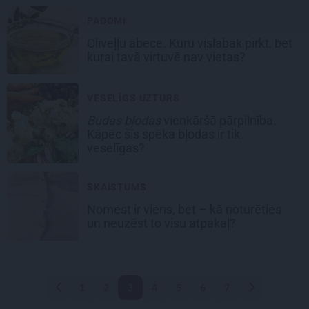
PADOMI
Olīveļļu ābece.
Kuru vislabāk pirkt, bet
kurai tavā virtuvē nav vietas?
VESELĪGS UZTURS
Budas bļodas
vienkāršā pārpilnība.
Kāpēc šīs spēka bļodas ir tik
veselīgas?
SKAISTUMS
Nomest ir viens, bet –
kā noturēties
un neuzēst to visu atpakaļ?
1
2
3
4
5
6
7
Atpakaļ
Nākamā