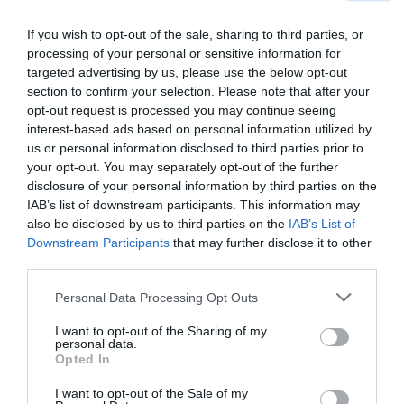
If you wish to opt-out of the sale, sharing to third parties, or
processing of your personal or sensitive information for
targeted advertising by us, please use the below opt-out
section to confirm your selection. Please note that after your
SKAISTUMS
opt-out request is processed you may continue seeing
Vai
var notievēt
, ēdot zemenes?
interest-based ads based on personal information utilized by
us or personal information disclosed to third parties prior to
your opt-out. You may separately opt-out of the further
disclosure of your personal information by third parties on the
PADOMI
IAB’s list of downstream participants. This information may
also be disclosed by us to third parties on the
IAB’s List of
Kas ir probiotikas, prebiotikas un
Downstream Participants
that may further disclose it to other
labās antibiotikas?
Uzzini, kas ir kas,
un izmanto savai veselībai!
third parties.
Personal Data Processing Opt Outs
TESTI
I want to opt-out of the Sharing of my
TESTS: Kādas ir tavas
attiecības ar
personal data.
Opted In
veselīgu dzīvesveidu?
I want to opt-out of the Sale of my