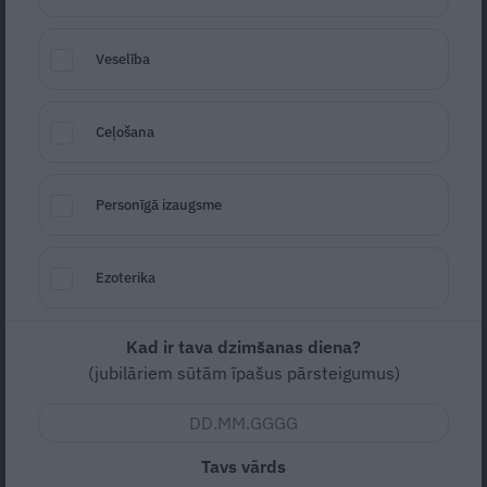
Slimība liek Andrim Zeibotam dzīvot
kārtīgāk
Veselība
IEVA NOSKAIDRO
Ceļošana
Personīgā izaugsme
Ezoterika
Kad ir tava dzimšanas diena?
Perfekts pludmales augums? Zandas
(jubilāriem sūtām īpašus pārsteigumus)
Zariņas-Rešetinas ieteikumi, kā beidzot
sākt sportot un nepadoties
Tavs vārds