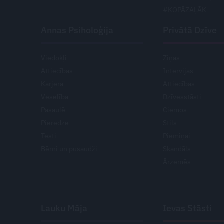
#KOPĀZAĻĀK
Annas Psiholoģija
Privātā Dzīve
Viedokļi
Ziņas
Attiecības
Intervijas
Karjera
Attiecības
Veselība
Dzīvesstāsti
Pasaulē
Ciemos
Pieredze
Stils
Testi
Piemiņai
Bērni un pusaudži
Skandāls
Ārzemēs
Lauku Māja
Ievas Stāsti