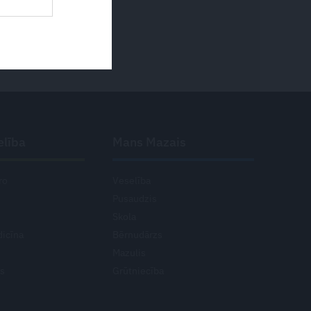
elība
Mans Mazais
ro
Veselība
Pusaudzis
Skola
icīna
Bērnudārzs
Mazulis
ts
Grūtniecība