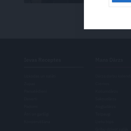
Ievas Receptes
Mans Dārzs
Uzkodas un salāti
Dārza darbu kalend
Zupas
Ciemos
Pamatēdieni
Košumdārzs
Deserti
Sakņudārzs
Padomi
Augļudārzs
Ātri un garšīgi
Telpaugi
Konservēšana
Lietu tops
Gribu dzīvot zaļāk