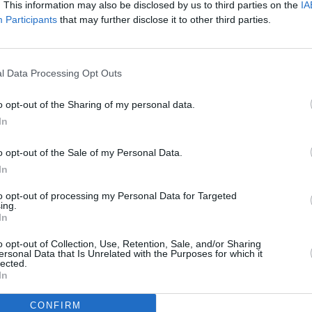
. This information may also be disclosed by us to third parties on the
IA
Participants
that may further disclose it to other third parties.
pirkstiņi
– saldie ar marcipānu
o gaļas
l Data Processing Opt Outs
o opt-out of the Sharing of my personal data.
In
 ĒDIENI
e
spociņi
o opt-out of the Sale of my Personal Data.
In
to opt-out of processing my Personal Data for Targeted
ing.
In
MĀKSLINIEKI
o opt-out of Collection, Use, Retention, Sale, and/or Sharing
ersonal Data that Is Unrelated with the Purposes for which it
s Kristians Brekte:
Dažkārt arī
lected.
 buramos vārdus lietoju
In
CONFIRM