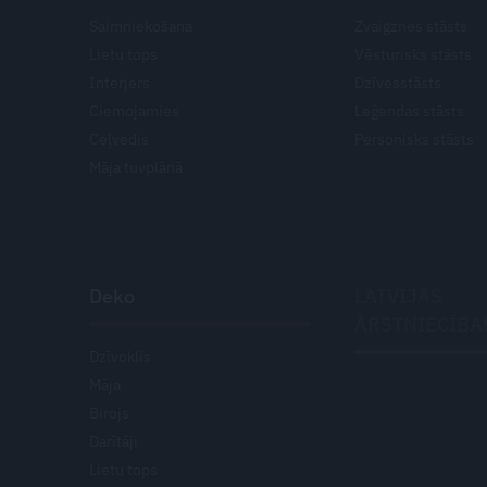
Saimniekošana
Zvaigznes stāsts
Lietu tops
Vēsturisks stāsts
Interjers
Dzīvesstāsts
Ciemojamies
Leģendas stāsts
Ceļvedis
Personisks stāsts
Māja tuvplānā
Deko
LATVIJAS
ĀRSTNIECĪBA
Dzīvoklis
Māja
Birojs
Darītāji
Lietu tops