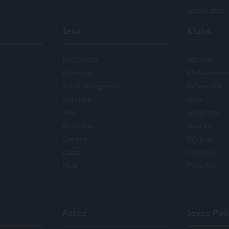
Jaunie ārsti
Ieva
Klubs
Personības
Sarunas
Intervijas
Kluba meite
Stāsti un leģendas
Dzīvesstils
Veselība
Auto
Stils
Lietu tops
Attiecības
Gadžeti
Ģimene
Vēsture
Dārzs
Vīri joko
Māja
Pieredze
Astes
Ievas Pa