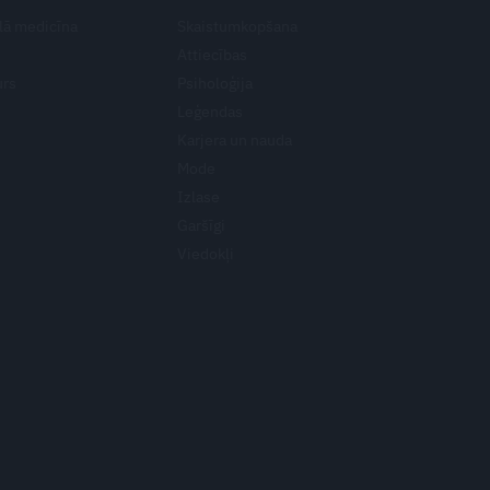
lā medicīna
Skaistumkopšana
Attiecības
urs
Psiholoģija
Leģendas
Karjera un nauda
Mode
Izlase
Garšīgi
Viedokļi