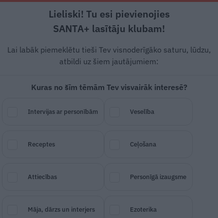
Lieliski! Tu esi pievienojies
Rīga +16°C
Daļēji apmācies, R/DR vējš, 3.27 m/s
SANTA+ lasītāju klubam!
 un leģendas
Veselība
Stils
Attiecības
Lai labāk piemeklētu tieši Tev visnoderīgāko saturu, lūdzu,
atbildi uz šiem jautājumiem:
IS
POPULĀRĀKAIS
Kuras no šīm tēmām Tev visvairāk interesē?
Intervijas ar personībām
Veselība
i svētki, kurus svin 31. oktobrī. To tradīcijas ir spocīgi k
n ķirbju grebšana.
Receptes
Ceļošana
MANS MAZAIS
Attiecības
Personīgā izaugsme
Māja, dārzs un interjers
Ezoterika