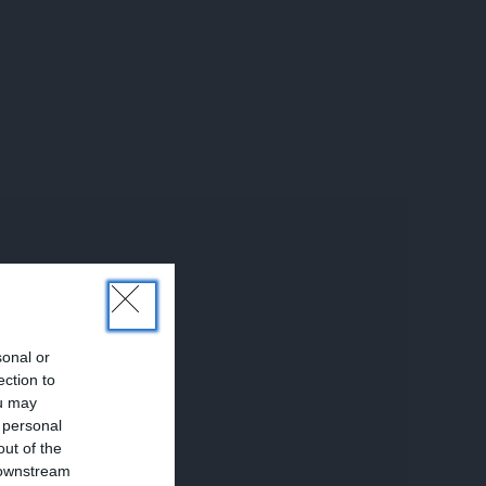
sonal or
ection to
ou may
 personal
out of the
 downstream