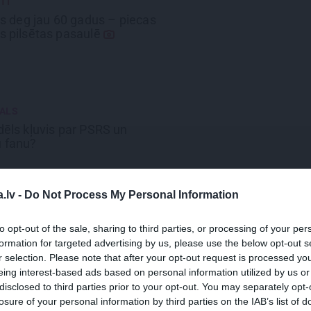
TI
as deg jau 60 gadus – piecas
s pilsētas pasaulē
ALS
dēls kļuvis par PSRS un
u fanu?
.lv -
Do Not Process My Personal Information
to opt-out of the sale, sharing to third parties, or processing of your per
 bērni velk
Kariņa, Pavļuta un
formation for targeted advertising by us, please use the below opt-out s
skas
, lai diedelētu saldumus
r selection. Please note that after your opt-out request is processed y
eing interest-based ads based on personal information utilized by us or
disclosed to third parties prior to your opt-out. You may separately opt-
losure of your personal information by third parties on the IAB’s list of