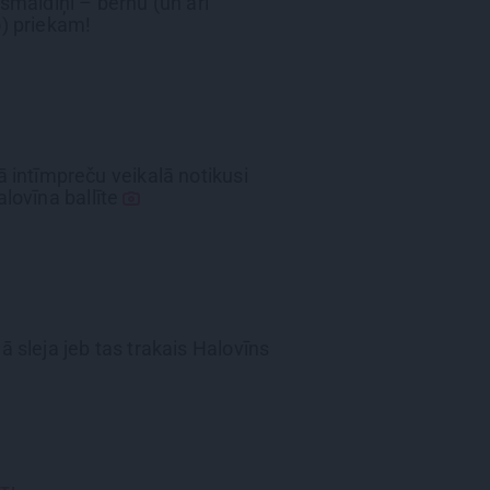
 smaidiņi
– bērnu (un arī
) priekam!
 intīmpreču veikalā notikusi
lovīna ballīte
ā sleja jeb
tas trakais Halovīns