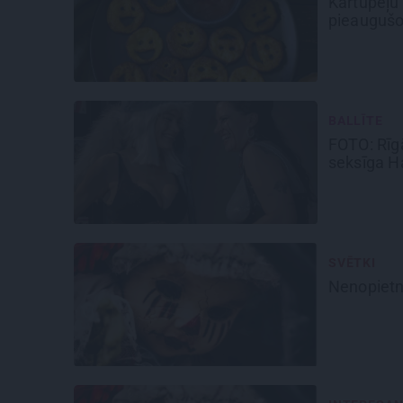
Kartupeļu
pieaugušo
BALLĪTE
FOTO: Rīgā
seksīga
Ha
SVĒTKI
Nenopietn