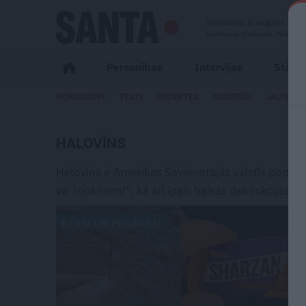
Sestdiena, 8. augusts
Vladislava, Vladislavs, Mudīte
Personības
Intervijas
Stāsti
HOROSKOPI
TESTI
RECEPTES
NODERĪGI
JAUNĀKA
HALOVĪNS
Helovīns ir Amerikas Savienotajās valstīs populār
vai izjokosim!”, kā arī īpaši baisas dekorācijas u
BĒRNI UN PUSAUDŽI