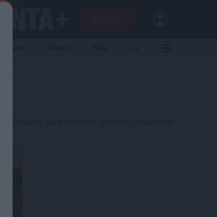
ABONĒ
Ģimene
Dārzs
Māja
ostīmi, došanās pie kaimiņiem ar tekstu “Saldumus