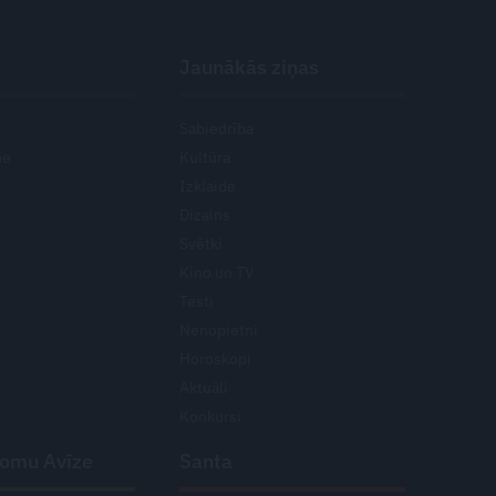
Jaunākās ziņas
Sabiedrība
ne
Kultūra
Izklaide
Dizains
Svētki
Kino un TV
Testi
Nenopietni
Horoskopi
Aktuāli
Konkursi
domu Avīze
Santa