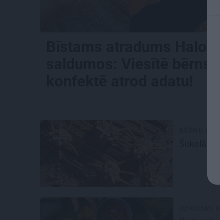
Bīstams atradums Halov
saldumos:
Viesītē bērns
konfektē atrod adatu!
BĒRNU BAL
Šokolāde
UZKODAS U