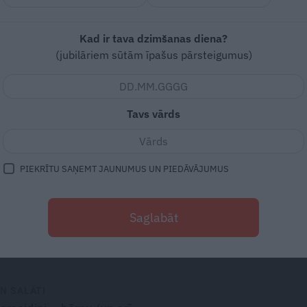
Kad ir tava dzimšanas diena?
(jubilāriem sūtām īpašus pārsteigumus)
īna
7 izjokošanas idejas
Halovīna vakaram
Tavs vārds
PIEKRĪTU SAŅEMT JAUNUMUS UN PIEDĀVĀJUMUS
LĪTE
s
zirnekļi
Saglabāt
N SALĀTI