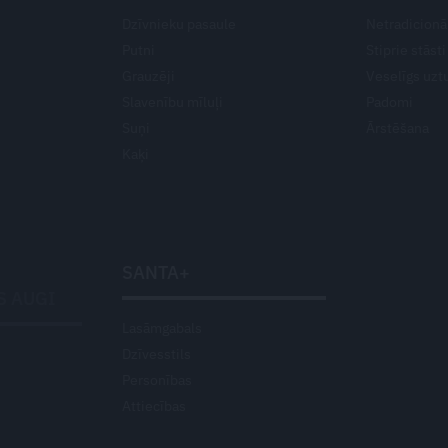
Dzīvnieku pasaule
Netradicionā
Putni
Stiprie stāsti
Grauzēji
Veselīgs uzt
Slavenību mīluļi
Padomi
Suņi
Ārstēšana
Kaķi
SANTA+
S AUGI
Lasāmgabals
Dzīvesstils
Personības
Attiecības