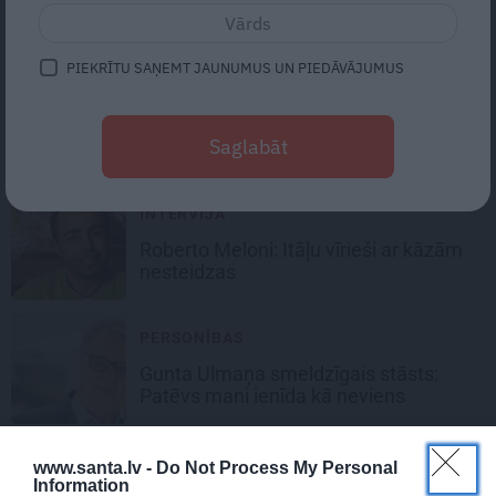
Dziedātājs Uģis Roze:
Ja cilvēks mīl,
viņš spēj piedot
PIEKRĪTU SAŅEMT JAUNUMUS UN PIEDĀVĀJUMUS
INTERVIJA
Harija Vītoliņa sieva Zane:
Varbūt
Saglabāt
kādam šķiet, ka Hari komandēju
INTERVIJA
Roberto Meloni:
Itāļu vīrieši ar kāzām
nesteidzas
PERSONĪBAS
Gunta Ulmaņa smeldzīgais stāsts:
Patēvs mani ienīda kā neviens
www.santa.lv -
Do Not Process My Personal
Information