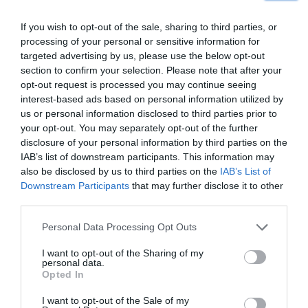
If you wish to opt-out of the sale, sharing to third parties, or
KARALISKĀ ĢIMENE
processing of your personal or sensitive information for
Dumpīgajai
princesei Stefānijai – 60!
targeted advertising by us, please use the below opt-out
Popzvaigznes karjera, kaislīgā mīla un
section to confirm your selection. Please note that after your
mātes Greisas Kellijas nāve
opt-out request is processed you may continue seeing
interest-based ads based on personal information utilized by
us or personal information disclosed to third parties prior to
INTERVIJA
your opt-out. You may separately opt-out of the further
Juris Rubenis: Tie ir maldi, ka
disclosure of your personal information by third parties on the
attiecības būs tās zelta raktuves, kur
IAB’s list of downstream participants. This information may
es varēšu tikai ņemt
also be disclosed by us to third parties on the
IAB’s List of
Downstream Participants
that may further disclose it to other
third parties.
SLAVENĪBU RECEPTES
Vistas gaļa
Marokas gaumē. Vairas
Personal Data Processing Opt Outs
Vīķes-Freibergas bērnības gardākā
I want to opt-out of the Sharing of my
recepte un atmiņu stāsts
personal data.
Opted In
PERSONĪBAS
I want to opt-out of the Sale of my