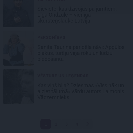
Sieviete, kas dzīvojas pa jumtiem.
Līga Ondzule – vienīgā
skursteņslauķe Latvijā
PERSONĪBAS
Sanita Tauriņa par dēla nāvi:
Apgūlos
blakus, turēju viņa roku un lūdzu
piedošanu…
VĒSTURE UN LEĢENDAS
Kas viņš bija?
Dziesmas «Viss nāk un
aiziet tālumā» vārdu autors Laimonis
Vāczemnieks
1
2
3
4
Nākamā