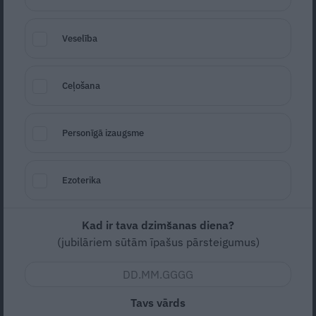
notievējusi
Veselība
PERSONĪBAS STĀSTS
Ceļošana
Personīgā izaugsme
Ezoterika
Aktieris Krūmiņš sāk dzīvi no jauna:
Kad ir tava dzimšanas diena?
Šķiet, Liepāja mani pieņēma
(jubilāriem sūtām īpašus pārsteigumus)
PERSONĪBA
Tavs vārds