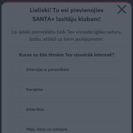
Abonē
Lieliski! Tu esi pievienojies
SANTA+ lasītāju klubam!
HOROSKOPI
TESTI
RECEPTES
NODERĪGI
JAUNĀKAIS
POPU
Lai labāk piemeklētu tieši Tev visnoderīgāko saturu,
lūdzu, atbildi uz šiem jautājumiem:
PERSONĪBAS STĀSTS
Kuras no šīm tēmām Tev visvairāk interesē?
ATTIECĪBAS
Intervijas ar personībām
Receptes
Attiecības
FOTO: Rēzija Kalniņa kreņķu dēļ krietni
Māja, dārzs un interjers