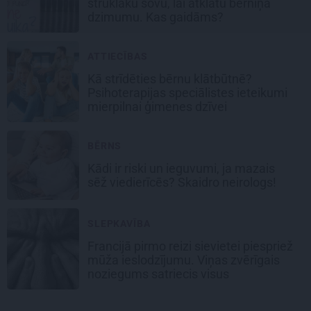
strūklaku šovu, lai atklātu bērniņa
dzimumu.
Kas gaidāms?
ATTIECĪBAS
Kā strīdēties bērnu klātbūtnē?
Psihoterapijas speciālistes ieteikumi
mierpilnai ģimenes dzīvei
BĒRNS
Kādi ir riski un ieguvumi, ja
mazais
sēž viedierīcēs?
Skaidro neirologs!
SLEPKAVĪBA
Francijā pirmo reizi sievietei piespriež
mūža ieslodzījumu. Viņas zvērīgais
noziegums satriecis visus