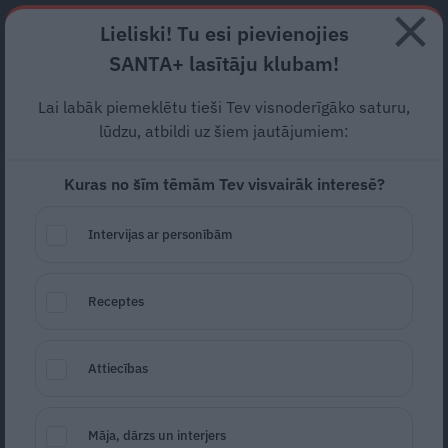
Abonē
Lieliski! Tu esi pievienojies
SANTA+ lasītāju klubam!
HOROSKOPI
TESTI
RECEPTES
NODERĪGI
JAUNĀKAIS
POPU
Lai labāk piemeklētu tieši Tev visnoderīgāko saturu,
lūdzu, atbildi uz šiem jautājumiem:
BĒRNI UN PUSAUDŽI
Kuras no šīm tēmām Tev visvairāk interesē?
TEĀTRIS
Intervijas ar personībām
Receptes
Attiecības
«Kārlis Auškāps bija absolūti traģiska
Māja, dārzs un interjers