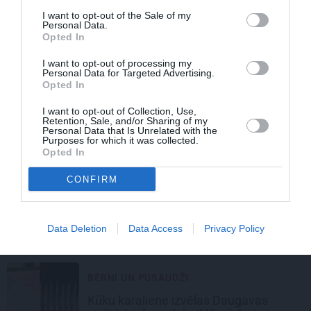
I want to opt-out of the Sale of my
BĒRNI UN PUSAUDŽI
Personal Data.
Opted In
Petraviča
brīdina par «piespiedu
akciju»
bērniem saistībā ar Stambulas
I want to opt-out of processing my
konvenciju
Personal Data for Targeted Advertising.
Opted In
BĒRNI UN PUSAUDŽI
I want to opt-out of Collection, Use,
Retention, Sale, and/or Sharing of my
Personal Data that Is Unrelated with the
Bīstams atradums Halovīna
Purposes for which it was collected.
saldumos:
Viesītē bērns konfektē
Opted In
atrod adatu!
CONFIRM
BĒRNI UN PUSAUDŽI
«Sāp vairāk nekā var iedomāties»
–
Data Deletion
Data Access
Privacy Policy
Baibas stāsts par zaudējumu
BĒRNI UN PUSAUDŽI
Kūku karaliene izvēlas Daugavas