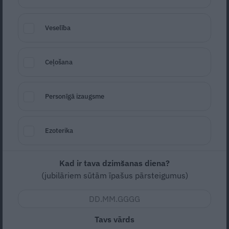
personība.» Šķiršanās no Kairišas, dēliņa
zaudējums un pēdējā mīlestība Inese
Veselība
ATTIECĪBAS
Ceļošana
Personīgā izaugsme
Ezoterika
Kad ir tava dzimšanas diena?
FOTO: Kā patiesībā Masims Galkins
(jubilāriem sūtām īpašus pārsteigumus)
iekaroja Pugačovas sirdi. Viņš svin 50.
jubileju!
Tavs vārds