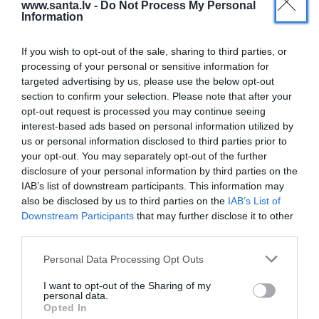
www.santa.lv -
Do Not Process My Personal
Information
If you wish to opt-out of the sale, sharing to third parties, or
processing of your personal or sensitive information for
targeted advertising by us, please use the below opt-out
ATTIECĪBAS
section to confirm your selection. Please note that after your
Latvietes
dabiskās dzemdības
opt-out request is processed you may continue seeing
Austrālijā:
viss mājīgi un bez maksas
interest-based ads based on personal information utilized by
us or personal information disclosed to third parties prior to
your opt-out. You may separately opt-out of the further
BĒRNI UN PUSAUDŽI
disclosure of your personal information by third parties on the
IAB’s list of downstream participants. This information may
Atrodot bīstamo narkotiku Bārbija,
also be disclosed by us to third parties on the
IAB’s List of
aicina vecākus būt vērīgiem
Downstream Participants
that may further disclose it to other
third parties.
BĒRNI UN PUSAUDŽI
Personal Data Processing Opt Outs
Rīgā pie Imantas vidusskolas bērns
sagriezts ar nazi
– meklē
I want to opt-out of the Sharing of my
personal data.
aculieciniekus
Opted In