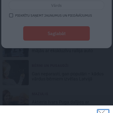
ĢIMENE
FOTO: «Kā Tarzāns ar savu Džeinu!»
PIEKRĪTU SAŅEMT JAUNUMUS UN PIEDĀVĀJUMUS
Emīls Balceris ar sievu
parāda ļoti
seksīgu bildi
Saglabāt
BĒRNI UN PUSAUDŽI
Kulbergs
dēlu no Dzemdību nama ved
mājās ar ekskluzīvu rallija auto
BĒRNI UN PUSAUDŽI
Gan neparasti, gan populāri
– kādus
vārdus bērniem izvēlas Latvijā
MAZULIS
Aktieris
Ivars Puga dalījies ar
skaistiem jaunumiem
– viņam ir
mazmeitiņa!