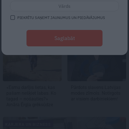
Saulkrastu pusē
PIEKRĪTU SAŅEMT JAUNUMUS UN PIEDĀVĀJUMUS
INTERVIJA
BIZNESS
Saglabāt
«Esmu darījis lietas, kas
Pārdots slavens Latvijas
pašam nešķiet labas. Ko
modes zīmols. Notirgots
tagad – nošauties?»
ar visiem darbiniekiem!
Aināra Ērgļa grēksūdze
KARJERA UN BIZNESS