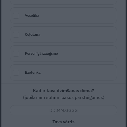
Veselība
«Visi domā, ka
LIDO
dibinātājam nav
mazbērnu. Bet īstenībā…» Ķirsona
mazdēla atzīšanās
Ceļošana
Personīgā izaugsme
DZĪVESSTILS
Ezoterika
Kad ir tava dzimšanas diena?
(jubilāriem sūtām īpašus pārsteigumus)
Lupīnu kafijas pionieri Latvijā. Kā Iveta
un Aigars rada unikālu dzērienu
Tavs vārds