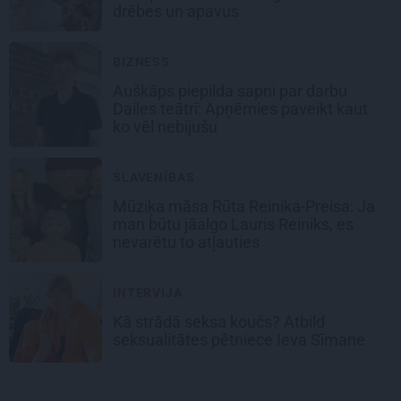
drēbes un apavus
BIZNESS
Auškāps piepilda sapni par darbu
Dailes teātrī: Apņēmies paveikt kaut
ko vēl nebijušu
SLAVENĪBAS
Mūziķa māsa Rūta Reinika-Preisa: Ja
man būtu jāalgo Lauris Reiniks,
es
nevarētu to atļauties
INTERVIJA
Kā strādā seksa koučs?
Atbild
seksualitātes pētniece Ieva Sīmane