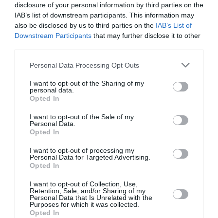
disclosure of your personal information by third parties on the
IAB’s list of downstream participants. This information may
also be disclosed by us to third parties on the
IAB’s List of
Downstream Participants
that may further disclose it to other
third parties.
BIZNESS
Dāņi iegādāsies «Rimi Baltic» veikalu
Personal Data Processing Opt Outs
ķēdi par 1,3 miljardiem eiro
I want to opt-out of the Sharing of my
personal data.
Opted In
SLAVENĪBAS
Mūziķis Andris Baltacis: Visu mainīja
I want to opt-out of the Sale of my
Personal Data.
brīdis, kad
sapratu, ka varu zaudēt
Opted In
vistuvāko cilvēku
I want to opt-out of processing my
Personal Data for Targeted Advertising.
BIZNESS
Opted In
«Lufthansa» par 14 miljoniem
I want to opt-out of Collection, Use,
iegādājas daļu «airBaltic» – kāda būs
Retention, Sale, and/or Sharing of my
Personal Data that Is Unrelated with the
līdzdalība?
Purposes for which it was collected.
Opted In