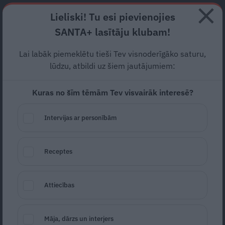
Abonē
Lieliski! Tu esi pievienojies
SANTA+ lasītāju klubam!
HOROSKOPI
TESTI
RECEPTES
NODERĪGI
JAUNĀKAIS
POPU
Lai labāk piemeklētu tieši Tev visnoderīgāko saturu,
lūdzu, atbildi uz šiem jautājumiem:
BIZNESS
Kuras no šīm tēmām Tev visvairāk interesē?
Viss par aktualitātēm nodokļu jomā, valsts atbalstu
biznesa uzsākšanā, svarīgāko likumdošanā, kā arī
Intervijas ar personībām
biznesmeņu veiksmes un neveiksmes.
ĢIMENE
Receptes
Attiecības
Māja, dārzs un interjers