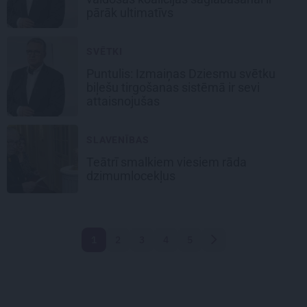
pārāk ultimatīvs
SVĒTKI
Puntulis:
Izmaiņas Dziesmu svētku
biļešu tirgošanas sistēmā
ir sevi
attaisnojušas
SLAVENĪBAS
Teātrī smalkiem viesiem
rāda
dzimumlocekļus
1
2
3
4
5
Nākamā