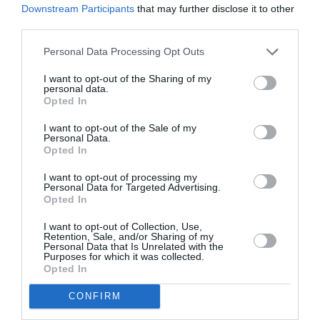
Downstream Participants
that may further disclose it to other
Kāpēc raudāja Saeimas deputāts
third parties.
Nauris Puntulis? Tam bija īpašs
iemesls.
Personal Data Processing Opt Outs
I want to opt-out of the Sharing of my
ATTIECĪBAS
personal data.
Opted In
Nauris Puntulis izstāsta, kādu
solījumu sievai devis slimības laikā
I want to opt-out of the Sale of my
Personal Data.
Opted In
PERSONĪBAS
I want to opt-out of processing my
Nauris Puntulis ir piecēlies: Tagad
Personal Data for Targeted Advertising.
Opted In
zinu, kā ir mēnešiem gulēt nekustīgi
I want to opt-out of Collection, Use,
Retention, Sale, and/or Sharing of my
VESELĪBA
Personal Data that Is Unrelated with the
Purposes for which it was collected.
Viņš bija pazudis pusgadu.
Opted In
Eksministrs Puntulis pēc slimības
atsāk strādāt
CONFIRM