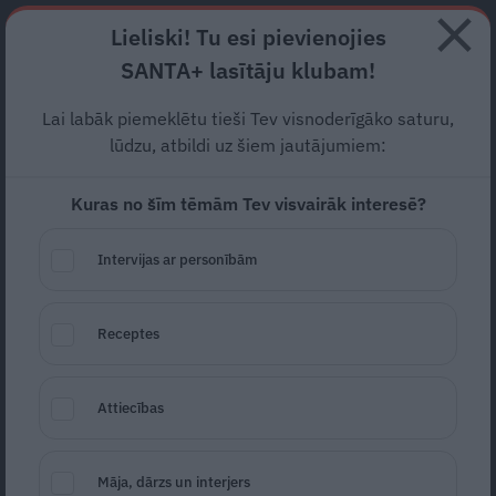
Abonē
Lieliski! Tu esi pievienojies
SANTA+ lasītāju klubam!
HOROSKOPI
TESTI
RECEPTES
NODERĪGI
JAUNĀKAIS
POPU
Lai labāk piemeklētu tieši Tev visnoderīgāko saturu,
lūdzu, atbildi uz šiem jautājumiem:
NAURIS PUNTULIS
Kuras no šīm tēmām Tev visvairāk interesē?
ZIŅAS
Intervijas ar personībām
Receptes
Attiecības
«Ar teātri esam vienojušies…» Kā tagad
Māja, dārzs un interjers