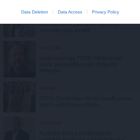
PERSONĪBAS
Data Deletion
Data Access
Privacy Policy
Puntulis gadu
pēc ministra krēsla:
Nekaunos ne par vienu dienu, ko
aizvadīju šajā amatā
VESELĪBA
Gada tievētāju TOPS. Pārliecinoši
uzvar pasaulslavenais diriģents
Nelsons
OPERA
FOTO:
Slavenības steidz
baudīt jauno
operu «Hofmaņa stāsti»
POLITIKA
Puntulis: Kariņa piedāvājums
valdošās koalīcijas saglabāšanai
ir