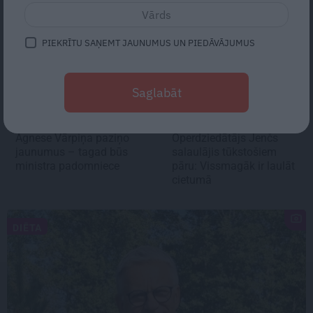
PIEKRĪTU SAŅEMT JAUNUMUS UN PIEDĀVĀJUMUS
Saglabāt
Agnese Vārpiņa paziņo
Operdziedātājs Jenčs
jaunumus – tagad būs
salaulājis tūkstošiem
ministra padomniece
pāru:
Vissmagāk ir laulāt
cietumā
DIĒTA