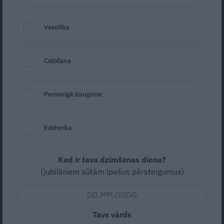
mainīsies Agneses Vārpiņas ikdiena
Veselība
ZIŅAS
Ceļošana
Personīgā izaugsme
Ezoterika
FOTO: Puntulis, Lembergs, Lancmanis,
Kad ir tava dzimšanas diena?
Lāce… Kā slavenības sapucējušās uz
(jubilāriem sūtām īpašus pārsteigumus)
operas «Bohēma» pirmizrādi
Tavs vārds
KULTŪRA
INTERVIJA