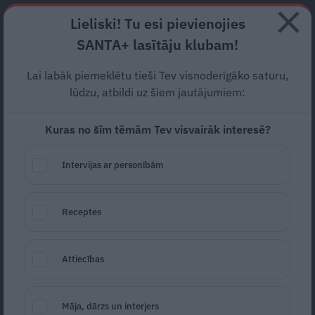
Abonē
Lieliski! Tu esi pievienojies
SANTA+ lasītāju klubam!
HOROSKOPI
TESTI
RECEPTES
NODERĪGI
JAUNĀKAIS
POPU
Lai labāk piemeklētu tieši Tev visnoderīgāko saturu,
lūdzu, atbildi uz šiem jautājumiem:
LIELDIENAS
Kuras no šīm tēmām Tev visvairāk interesē?
RECEPTES
Intervijas ar personībām
Receptes
Attiecības
Svaigi kraukšķīgie garneļu salāti ar
Māja, dārzs un interjers