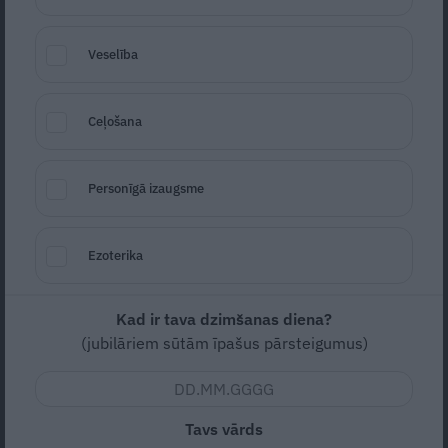
graudaino biezpienu
Veselība
ĀRZEMĒS
Ceļošana
Personīgā izaugsme
Ezoterika
VIDEO: «Kas tāds var notikt tikai sapnī…»
Kad ir tava dzimšanas diena?
Trampa Lieldienu uzruna pārsteidz
(jubilāriem sūtām īpašus pārsteigumus)
amerikāņus
Tavs vārds
LIELDIENAS