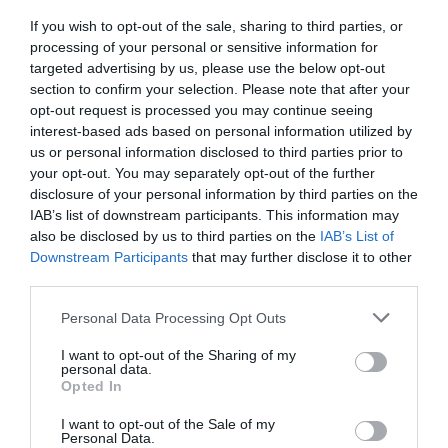
If you wish to opt-out of the sale, sharing to third parties, or
processing of your personal or sensitive information for
targeted advertising by us, please use the below opt-out
section to confirm your selection. Please note that after your
MĪLAS MAĢIJA
opt-out request is processed you may continue seeing
Pieburt vīrieti
– tas ir iespējams!
interest-based ads based on personal information utilized by
us or personal information disclosed to third parties prior to
your opt-out. You may separately opt-out of the further
disclosure of your personal information by third parties on the
DARĀM KOPĀ
IAB’s list of downstream participants. This information may
also be disclosed by us to third parties on the
IAB’s List of
Pamācība:
kā izgatavot puķu olas
Downstream Participants
that may further disclose it to other
Lieldienām!
third parties.
Personal Data Processing Opt Outs
KULTŪRA
Lieldienās Lucavsalā un Mežaparkā
I want to opt-out of the Sharing of my
personal data.
plānota plaša pasākumu programma
Opted In
I want to opt-out of the Sale of my
SVĒTKI
Personal Data.