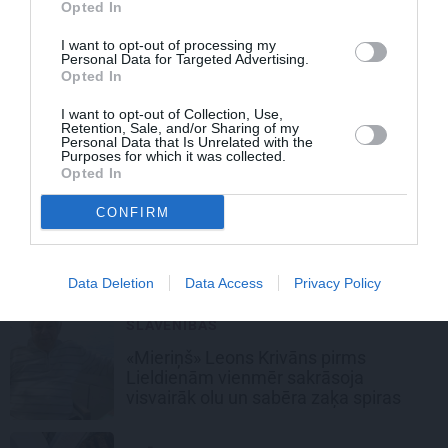
Opted In
Melngalvju nams
aicina uz jautro olu
meklēšanu
I want to opt-out of processing my
Personal Data for Targeted Advertising.
Opted In
UZKODAS UN SALĀTI
I want to opt-out of Collection, Use,
Retention, Sale, and/or Sharing of my
Liekam lietā Lieldienu olas!
8 salāti ar
Personal Data that Is Unrelated with the
vārītām olām
Purposes for which it was collected.
Opted In
CONFIRM
SVĒTKI
8 padomi,
kā mājās radīt Lieldienu
noskaņu
Data Deletion
Data Access
Privacy Policy
SLAVENĪBAS
«Mieriņš» Leons Krivāns pirms
Lieldienām
vienmēr sakrāsoja
visvairāk olu un sabēra zaķa spiras