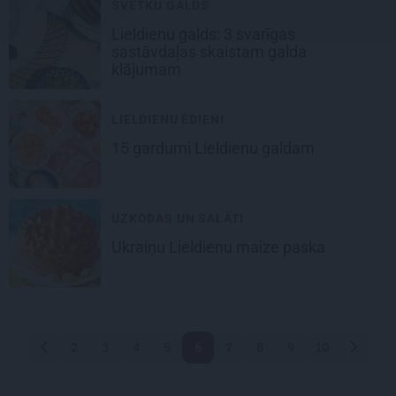
SVĒTKU GALDS
Lieldienu galds:
3 svarīgas
sastāvdaļas skaistam galda
klājumam
LIELDIENU ĒDIENI
15 gardumi
Lieldienu galdam
UZKODAS UN SALĀTI
Ukraiņu Lieldienu maize
paska
2
3
4
5
6
7
8
9
10
Atpakaļ
Nākam