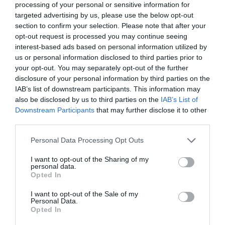
processing of your personal or sensitive information for
targeted advertising by us, please use the below opt-out
SADZĪVES TEHNIKA
section to confirm your selection. Please note that after your
Pirkt vai nepirkt? Patiesība par veļas
opt-out request is processed you may continue seeing
žāvētājiem – no dvieļiem kā viesnīcā
interest-based ads based on personal information utilized by
līdz sabojātiem krekliem
us or personal information disclosed to third parties prior to
your opt-out. You may separately opt-out of the further
disclosure of your personal information by third parties on the
MĀJA
IAB’s list of downstream participants. This information may
also be disclosed by us to third parties on the
IAB’s List of
Pērkam jaunu tējkannu. Kam pievērst
Downstream Participants
that may further disclose it to other
uzmanību?
third parties.
Personal Data Processing Opt Outs
AKTUĀLI
Kur Rīgā un Pierīgā bez maksas var
I want to opt-out of the Sharing of my
personal data.
nodot nolietoto elektrotehniku?
Opted In
I want to opt-out of the Sale of my
ATKRITUMU ŠĶIROŠANA
Personal Data.
Opted In
Rīgā atvērts unikāls remontētas
elektronikas veikals