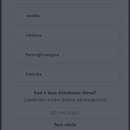
padomi saldētavas iegādei
Veselība
MĀJA
Ceļošana
Personīgā izaugsme
Ezoterika
Gludekļa stilīgais brālis – gludināšanas
Kad ir tava dzimšanas diena?
sistēma. Kā izvēlēties īsto?
(jubilāriem sūtām īpašus pārsteigumus)
MĀJA
Tavs vārds