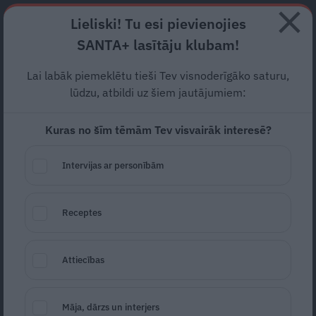
Abonē
Lieliski! Tu esi pievienojies
SANTA+ lasītāju klubam!
HOROSKOPI
TESTI
RECEPTES
NODERĪGI
JAUNĀKAIS
POPU
Lai labāk piemeklētu tieši Tev visnoderīgāko saturu,
lūdzu, atbildi uz šiem jautājumiem:
SADZĪVES TEHNIKA
Kuras no šīm tēmām Tev visvairāk interesē?
NODERĪGI
Intervijas ar personībām
Receptes
Attiecības
Vasara, vasara, es tevi saldēšu! 10
Māja, dārzs un interjers