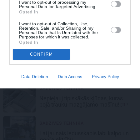
I want to opt-out of processing my
Personal Data for Targeted Advertising.
Opted In
PRAKTISKI PADOMI
I want to opt-out of Collection, Use,
7 iemesli, kāpēc
veļasmašīna mēdz
Retention, Sale, and/or Sharing of my
Personal Data that Is Unrelated with the
streikot
Purposes for which it was collected.
Opted In
PRAKTISKI PADOMI
CONFIRM
Kas bez maksas no dzīvokļa aizved
nolietoto sadzīves tehniku?
Data Deletion
Data Access
Privacy Policy
SADZĪVES TEHNIKA
Nepieļauj tipiskākās kļūdas, kuras
bojā trauku mazgājamo mašīnu!
1
SADZĪVES TEHNIKA
Lai jaunais ledusskapis labi kalpo
un
nerij
elektrību