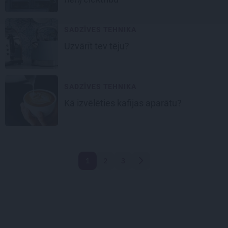
SADZĪVES TEHNIKA
Uzvārīt
tev tēju?
SADZĪVES TEHNIKA
Kā izvēlēties
kafijas aparātu?
1
2
3
Nākamā