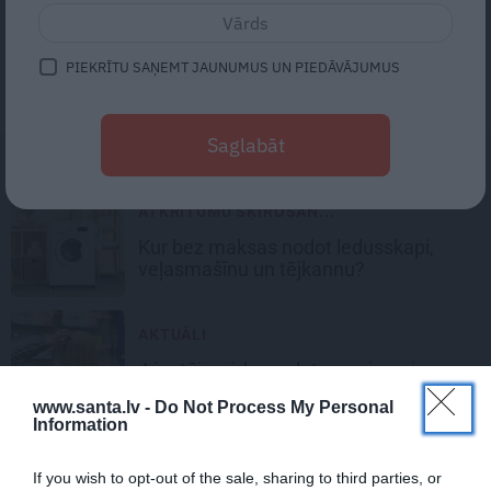
Kā novērst
smaku veļas mašīnā
,
ledusskapī un trauku mašīnā?
PIEKRĪTU SAŅEMT JAUNUMUS UN PIEDĀVĀJUMUS
VIRTUVES DARBARĪKI
Elmārs Tannis palīdz izvēlēties
labāko
Saglabāt
blenderi
ATKRITUMU ŠĶIROŠAN...
Kur bez maksas nodot
ledusskapi,
veļasmašīnu un tējkannu?
AKTUĀLI
4 jautājumi, ko uzdot sev
pirms jauna
televizora iegādes
www.santa.lv -
Do Not Process My Personal
Information
If you wish to opt-out of the sale, sharing to third parties, or