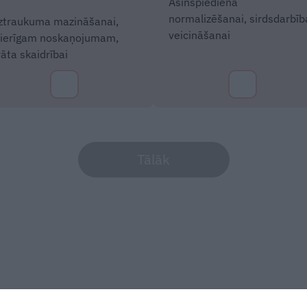
Asinspiediena
normalizēšanai, sirdsdarbīb
ztraukuma mazināšanai,
veicināšanai
ierīgam noskaņojumam,
rāta skaidrībai
Tālāk