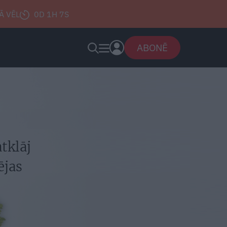
Ā VĒL
0D 1H 6S
ABONĒ
tklāj
ējas