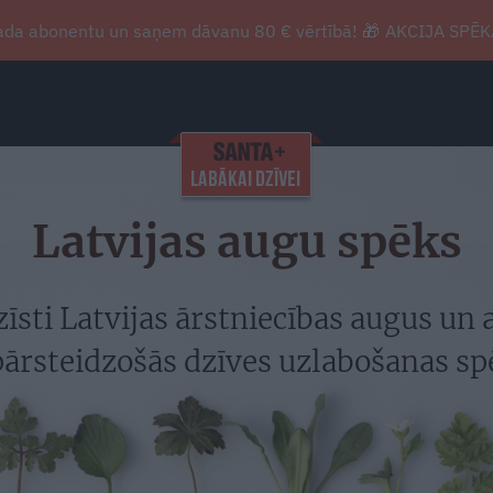
gada abonentu un saņem dāvanu 80 € vērtībā! 🎁
AKCIJA SPĒK
Latvijas augu spēks
zīsti Latvijas ārstniecības augus un a
pārsteidzošās dzīves uzlabošanas sp