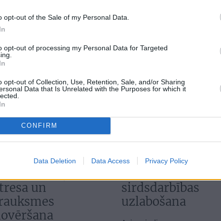
āpju novēršana
uzlabošana
o opt-out of the Sale of my Personal Data.
In
āpju un iekaisuma
Koncentrēšanās spēju
azināšanai, skrimšļu
uzlabošanai un atmiņas
to opt-out of processing my Personal Data for Targeted
ing.
tjaunošanai
asumam
In
o opt-out of Collection, Use, Retention, Sale, and/or Sharing
ersonal Data that Is Unrelated with the Purposes for which it
lected.
In
CONFIRM
Data Deletion
Data Access
Privacy Policy
omāktības,
Asinsvadu un
tresa un
sirdsdarbības
rauksmes
uzlabošana
ovēršana