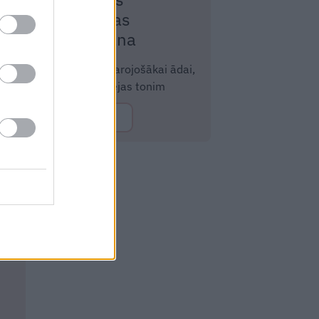
jauneklības
atjaunošana
Tvirtākai un starojošākai ādai,
izlīdzinātam sejas tonim