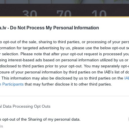
30
70
10
Receptes stiprai
Latvijas augu
Vērtīgas sarunas
.lv -
Do Not Process My Personal Information
veselībai
ceļvedis
ar ekspertiem
to opt-out of the sale, sharing to third parties, or processing of your per
formation for targeted advertising by us, please use the below opt-out s
r selection. Please note that after your opt-out request is processed y
ē, ko vēlies uzlabot savā ve
eing interest-based ads based on personal information utilized by us or
disclosed to third parties prior to your opt-out. You may separately opt-
losure of your personal information by third parties on the IAB’s list of
. This information may also be disclosed by us to third parties on the
IA
Participants
that may further disclose it to other third parties.
l Data Processing Opt Outs
o opt-out of the Sharing of my personal data.
In
ocītavu un kaulu
Atmiņas