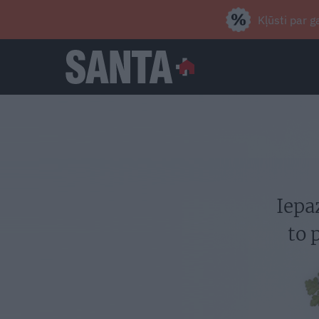
Kļūsti par 
Iepa
to 