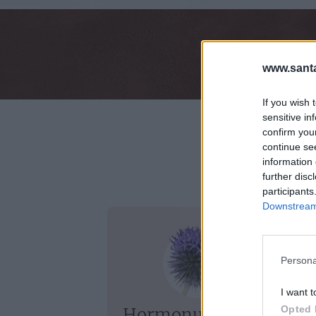
www.santa
If you wish 
sensitive in
confirm you
Atzīm
continue se
information 
further disc
participants
Downstream 
Persona
I want t
Opted 
Hormonu
L